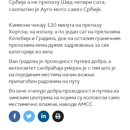
Србије а не прелазу Шид четири сата,
саопштио је Ауто-мото савез Србије.
Камиони чекају 120 минута на прелазу
Хоргош, на излазу, а по један сат на прелазима
Келебија и Градина, док на осталим граничним
прелазима нема дужих задржавања за све
категорије возила.
Ван градова је проходност путева добра, а
интензитет саобраћаја умерен је с тим што је
на појединим местима начин вожње
прилагођен радовима на путу.
Возаче очекује добра проходност и путева ка
зимским центрима на којима су коловози само
местимично влажни, наводи АМСС.