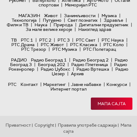
|
|
|
|
Рукомет
Ватерполо
Атлетика
Ауто-мото
Остали
|
спортови
Меморијал РТС
|
|
|
МАГАЗИН
Живот
Занимљивости
Музика
|
|
|
|
Технологијa
Путујемо
Свет познатих
Здравље
|
|
|
|
Филм и ТВ
Наука
Природа
Дигитални предузетник
|
За мале велике хероје
Наизглед здрав
|
|
|
|
|
ТВ
РТС 1
РТС 2
РТС 3
РТС Свет
РТС Наука
|
|
|
|
РТС Драма
РТС Живот
РТС Класика
РТС Коло
|
|
РТС Трезор
РТС Музика
РТС Полетарац
|
|
РАДИО
Радио Београд 1
Радио Београд 2
Радио
|
|
|
Београд 3
Београд 202
Радио Плетеница
Радио
|
|
|
Рокенролер
Радио Џубокс
Радио Вртешка
Радио
|
Џезер
Архив
|
|
|
|
РТС
Контакт
Маркетинг
Јавне набавке
Конкурси
Интернет портал
МАПА САЈТА
Приватност
Copyright
Правила употребе садржаја
Мапа
|
|
|
сајта