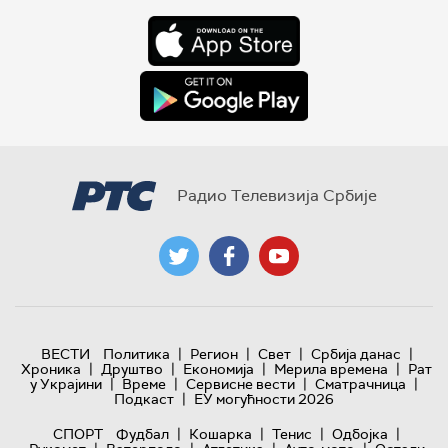
Радио Телевизија Србије
|
|
|
|
ВЕСТИ
Политика
Регион
Свет
Србија данас
|
|
|
|
Хроника
Друштво
Економија
Мерила времена
Рат
|
|
|
|
у Украјини
Време
Сервисне вести
Сматрачница
|
Подкаст
ЕУ могућности 2026
|
|
|
|
СПОРТ
Фудбал
Кошарка
Тенис
Одбојка