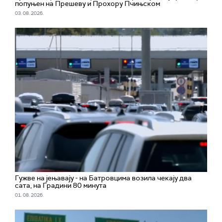
попуњен на Прешеву и Прохору Пчињском
03. 08. 2026.
Гужве на јењавају - на Батровцима возила чекају два
сата, на Градини 80 минута
01. 08. 2026.