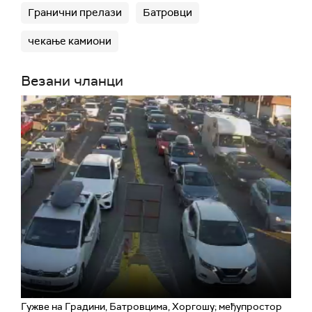
Гранични прелази
Батровци
чекање камиони
Везани чланци
Гужве на Градини, Батровцима, Хоргошу; међупростор