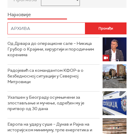
Најновије
Од Дрвара до операционе сале – Никица
Грубор о Крајини, хирургији и породичним
коренима
Радојевић са командантом КФОР-а о
безбедносној ситуацији у Северној
Митровици
Ухапшен у Београду осумњичени за
злостављање и мучење, одређен му је
притвор од 30 дана
Европа на удару суше – Дунав и Рајна на
историјском минимуму, трпе енергетика и