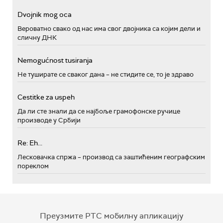
Dvojnik mog oca
Вероватно свако од нас има свог двојника са којим дели и
сличну ДНК
Nemogućnost tusiranja
Не туширате се сваког дана – не стидите се, то је здраво
Cestitke za uspeh
Да ли сте знали да се најбоље грамофонске ручице
производе у Србији
Re: Eh...
Лесковачка спржа – производ са заштићеним географским
пореклом
Преузмите РТС мобилну апликацију