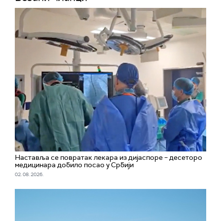
Наставља се повратак лекара из дијаспоре – десеторо
медицинара добило посао у Србији
02. 08. 2026.