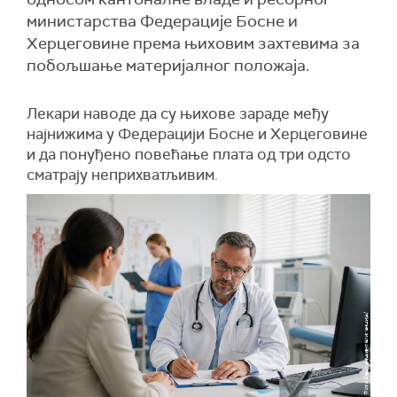
министарства Федерације Босне и
Херцеговине према њиховим захтевима за
побољшање материјалног положаја.
Лекари наводе да су њихове зараде међу
најнижима у Федерацији Босне и Херцеговине
и да понуђено повећање плата од три одсто
сматрају неприхватљивим.