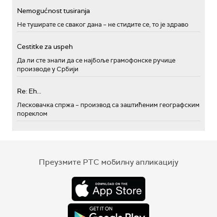
Nemogućnost tusiranja
Не туширате се сваког дана – не стидите се, то је здраво
Cestitke za uspeh
Да ли сте знали да се најбоље грамофонске ручице
производе у Србији
Re: Eh...
Лесковачка спржа – производ са заштићеним географским
пореклом
Преузмите РТС мобилну апликацију