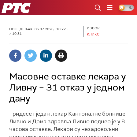
РТС
ИЗВОР:
ПОНЕДЕЉАК, 06.07.2026, 10:22 -
> 10:31
КЛИКС
Масовне оставке лекара у
Ливну – 31 отказ у једном
дану
Тридесет један лекар Кантоналне болнице
Ливно и Дома здравља Ливно поднео је у 8
часова оставке. Лекари су незадовољни
односом кантоналне владе и ресорног