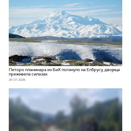
Петоро планинара из БиХ погинуло на Елбрусу, двојица
преживела силазак
26. 07. 2026.