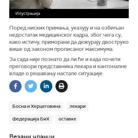
Илустрација
Поред ниских примања, указују и на озбиљан
недостатак медицинског кадра, због чега су,
како истичу, приморани да дежурају двоструко
више од законом прописаног максимума.
За сада није познато да ли ће и када почети
преговори представника лекара и кантоналне
владе о решавању настале ситуације.
Босна и Херцеговина
лекари
Федерација БиХ
оставке
Везани чланци