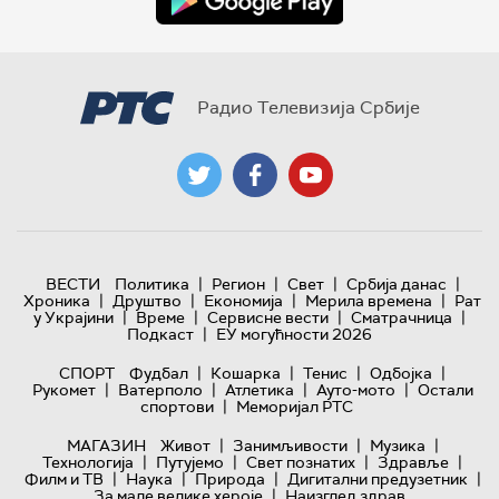
Радио Телевизија Србије
|
|
|
|
ВЕСТИ
Политика
Регион
Свет
Србија данас
|
|
|
|
Хроника
Друштво
Економија
Мерила времена
Рат
|
|
|
|
у Украјини
Време
Сервисне вести
Сматрачница
|
Подкаст
ЕУ могућности 2026
|
|
|
|
СПОРТ
Фудбал
Кошарка
Тенис
Одбојка
|
|
|
|
Рукомет
Ватерполо
Атлетика
Ауто-мото
Остали
|
спортови
Меморијал РТС
|
|
|
МАГАЗИН
Живот
Занимљивости
Музика
|
|
|
|
Технологијa
Путујемо
Свет познатих
Здравље
|
|
|
|
Филм и ТВ
Наука
Природа
Дигитални предузетник
|
За мале велике хероје
Наизглед здрав