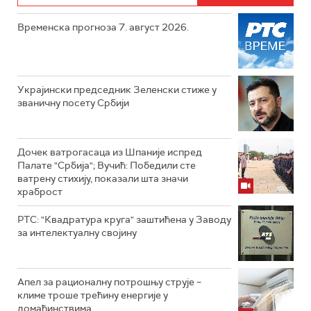
Временска прогноза 7. август 2026.
Украјински председник Зеленски стиже у
званичну посету Србији
Дочек ватрогасаца из Шпаније испред
Палате "Србија"; Вучић: Победили сте
ватрену стихију, показали шта значи
храброст
РТС: "Квадратура круга" заштићена у Заводу
за интелектуалну својину
Апел за рационалну потрошњу струје –
климе троше трећину енергије у
домаћинствима