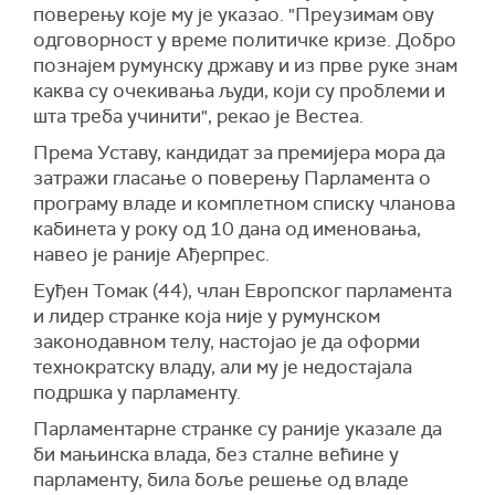
поверењу које му је указао. "Преузимам ову
одговорност у време политичке кризе. Добро
познајем румунску државу и из прве руке знам
каква су очекивања људи, који су проблеми и
шта треба учинити", рекао је Вестеа.
Према Уставу, кандидат за премијера мора да
затражи гласање о поверењу Парламента о
програму владе и комплетном списку чланова
кабинета у року од 10 дана од именовања,
навео је раније Ађерпрес.
Еуђен Томак (44), члан Европског парламента
и лидер странке која није у румунском
законодавном телу, настојао је да оформи
технократску владу, али му је недостајала
подршка у парламенту.
Парламентарне странке су раније указале да
би мањинска влада, без сталне већине у
парламенту, била боље решење од владе