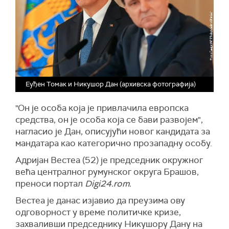
Еуђен Томак и Никушор Дан (архивска фотографија)
"Он је особа која је привлачила европска
средства, он је особа која се бави развојем",
нагласио је Дан, описујући новог кандидата за
мандатара као категорично прозападну особу.
Адријан Вестеа (52) је председник окружног
већа централног румунског округа Брашов,
преноси портал
Digi24.rom.
Вестеа је данас изјавио да преузима ову
одговорност у време политичке кризе,
захваливши председнику Никушору Дану на