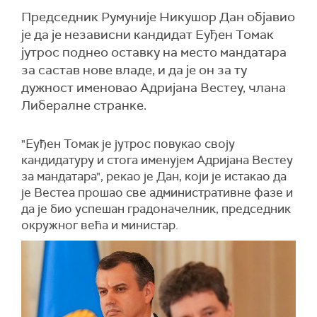
Председник Румуније Никушор Дан објавио
је да је независни кандидат Еуђен Томак
јутрос поднео оставку на место мандатара
за састав нове владе, и да је он за ту
дужност именовао Адријана Вестеу, члана
Либералне странке.
"Еуђен Томак је јутрос повукао своју
кандидатуру и стога именујем Адријана Вестеу
за мандатара", рекао је Дан, који је истакао да
је Вестеа прошао све административне фазе и
да је био успешан градоначелник, председник
окружног већа и министар.