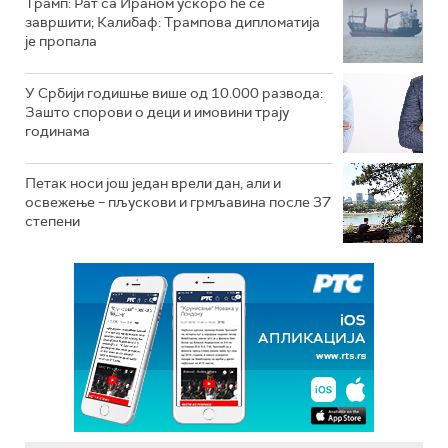
Трамп: Рат са Ираном ускоро ће се
завршити; Калибаф: Трампова дипломатија
је пропала
У Србији годишње више од 10.000 развода:
Зашто спорови о деци и имовини трају
годинама
Петак носи још један врели дан, али и
освежење – пљускови и грмљавина после 37
степени