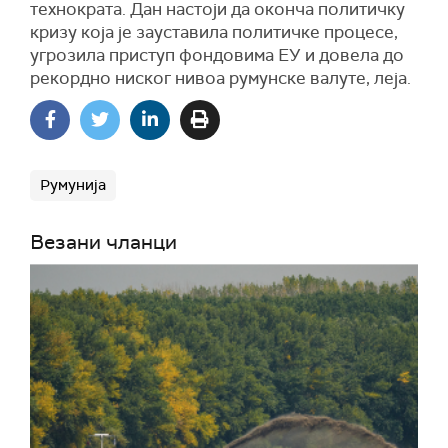
технократа. Дан настоји да оконча политичку
кризу која је зауставила политичке процесе,
угрозила приступ фондовима ЕУ и довела до
рекордно ниског нивоа румунске валуте, леја.
Румунија
Везани чланци