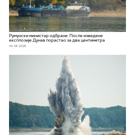
Румунски министар одбране: После изведене
експлозије Дунав порастао за два центиметра
04. 08. 2026.