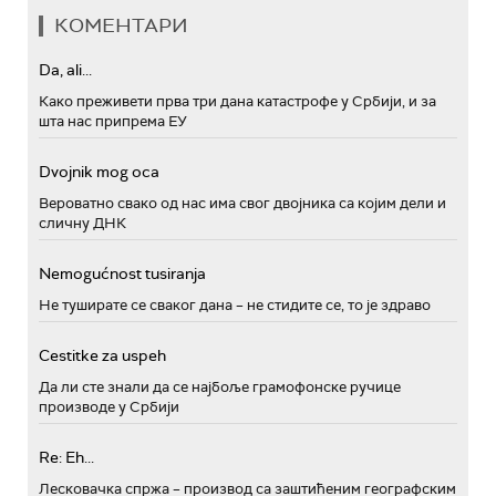
КОМЕНТАРИ
Da, ali...
Како преживети прва три дана катастрофе у Србији, и за
шта нас припрема ЕУ
Dvojnik mog oca
Вероватно свако од нас има свог двојника са којим дели и
сличну ДНК
Nemogućnost tusiranja
Не туширате се сваког дана – не стидите се, то је здраво
Cestitke za uspeh
Да ли сте знали да се најбоље грамофонске ручице
производе у Србији
Re: Eh...
Лесковачка спржа – производ са заштићеним географским