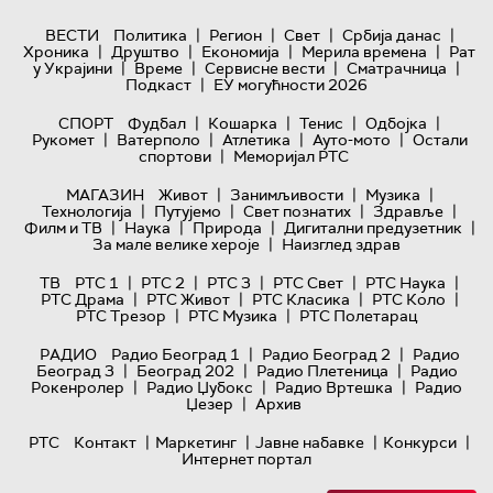
|
|
|
|
ВЕСТИ
Политика
Регион
Свет
Србија данас
|
|
|
|
Хроника
Друштво
Економија
Мерила времена
Рат
|
|
|
|
у Украјини
Време
Сервисне вести
Сматрачница
|
Подкаст
ЕУ могућности 2026
|
|
|
|
СПОРТ
Фудбал
Кошарка
Тенис
Одбојка
|
|
|
|
Рукомет
Ватерполо
Атлетика
Ауто-мото
Остали
|
спортови
Меморијал РТС
|
|
|
МАГАЗИН
Живот
Занимљивости
Музика
|
|
|
|
Технологијa
Путујемо
Свет познатих
Здравље
|
|
|
|
Филм и ТВ
Наука
Природа
Дигитални предузетник
|
За мале велике хероје
Наизглед здрав
|
|
|
|
|
ТВ
РТС 1
РТС 2
РТС 3
РТС Свет
РТС Наука
|
|
|
|
РТС Драма
РТС Живот
РТС Класика
РТС Коло
|
|
РТС Трезор
РТС Музика
РТС Полетарац
|
|
РАДИО
Радио Београд 1
Радио Београд 2
Радио
|
|
|
Београд 3
Београд 202
Радио Плетеница
Радио
|
|
|
Рокенролер
Радио Џубокс
Радио Вртешка
Радио
|
Џезер
Архив
|
|
|
|
РТС
Контакт
Маркетинг
Јавне набавке
Конкурси
Интернет портал