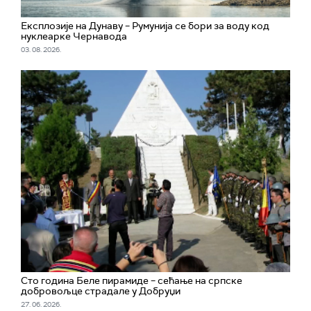
Експлозије на Дунаву – Румунија се бори за воду код
нуклеарке Чернавода
03. 08. 2026.
Сто година Беле пирамиде – сећање на српске
добровољце страдале у Добруџи
27. 06. 2026.