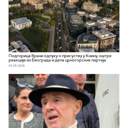
Подгорица брани одлуку о присуству у Книну, оштре
реакције из Београда и дела црногорских партија
04. 08. 2026.