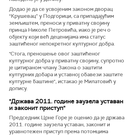
Додао је да се усвојеним законом дворац
"Крушевац“ у Подгорици, са припадајућим
земљиштем, преноси у приватну својину
принца Николе Петровића, иако је реч о
објекту који већ деценијама има статус
заштићеног непокретног културног добра.
"Стога, преношење овог заштићеног
културног добра у приватну својину, супротно
је цитираном члану Закона о заштити
културних добара и уставној обавези заштите
културне баштине", истакао је Милатовић у
допису.
"Држава 2011. године заузела уставан
и законит приступ"
Председник Црне Горе је оценио да је држава
2011. године заузела уставан, законит и
уравнотежен приступ према потомцима