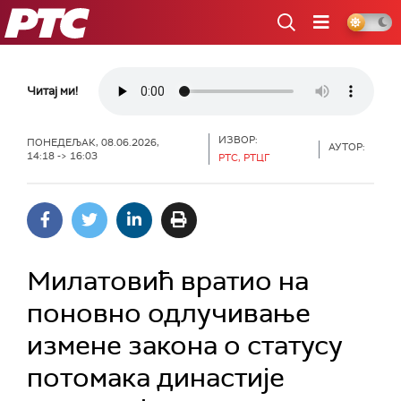
РТС
Читај ми!
ИЗВОР:
ПОНЕДЕЉАК, 08.06.2026,
АУТОР:
14:18 -> 16:03
РТС, РТЦГ
Милатовић вратио на
поновно одлучивање
измене закона о статусу
потомака династије