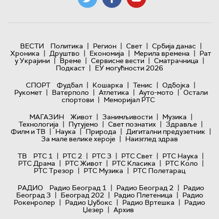
|
|
|
|
ВЕСТИ
Политика
Регион
Свет
Србија данас
|
|
|
|
Хроника
Друштво
Економија
Мерила времена
Рат
|
|
|
|
у Украјини
Време
Сервисне вести
Сматрачница
|
Подкаст
ЕУ могућности 2026
|
|
|
|
СПОРТ
Фудбал
Кошарка
Тенис
Одбојка
|
|
|
|
Рукомет
Ватерполо
Атлетика
Ауто-мото
Остали
|
спортови
Меморијал РТС
|
|
|
МАГАЗИН
Живот
Занимљивости
Музика
|
|
|
|
Технологијa
Путујемо
Свет познатих
Здравље
|
|
|
|
Филм и ТВ
Наука
Природа
Дигитални предузетник
|
За мале велике хероје
Наизглед здрав
|
|
|
|
|
ТВ
РТС 1
РТС 2
РТС 3
РТС Свет
РТС Наука
|
|
|
|
РТС Драма
РТС Живот
РТС Класика
РТС Коло
|
|
РТС Трезор
РТС Музика
РТС Полетарац
|
|
РАДИО
Радио Београд 1
Радио Београд 2
Радио
|
|
|
Београд 3
Београд 202
Радио Плетеница
Радио
|
|
|
Рокенролер
Радио Џубокс
Радио Вртешка
Радио
|
Џезер
Архив