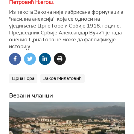
Петровић Његош.
Из текста Закона није избрисана формулација
"насилна анексија", која се односи на
уједињење Црне Горе и Србије 1918. године.
Председник Србије Александар Вучић је тада
оценио Црна Гора не може да фалсификује
историју.
Црна Гора
Јаков Милатовић
Везани чланци