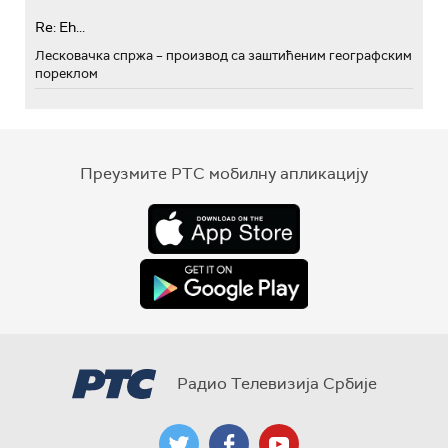
Re: Eh...
Лесковачка спржа – производ са заштићеним географским
пореклом
Преузмите РТС мобилну апликацију
Радио Телевизија Србије