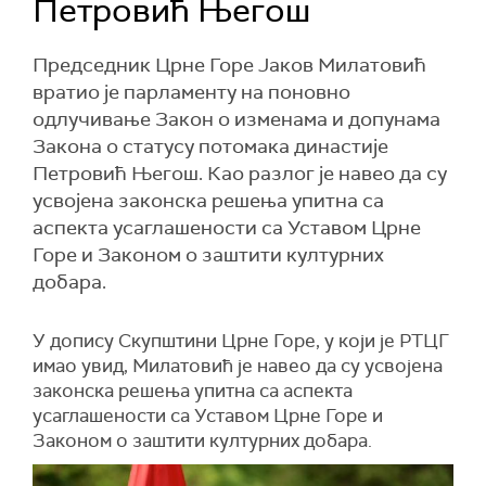
Петровић Његош
Председник Црне Горе Јаков Милатовић
вратио је парламенту на поновно
одлучивање Закон о изменама и допунама
Закона о статусу потомака династије
Петровић Његош. Као разлог је навео да су
усвојена законска решења упитна са
аспекта усаглашености са Уставом Црне
Горе и Законом о заштити културних
добара.
У допису Скупштини Црне Горе, у који је РТЦГ
имао увид, Милатовић је навео да су усвојена
законска решења упитна са аспекта
усаглашености са Уставом Црне Горе и
Законом о заштити културних добара.