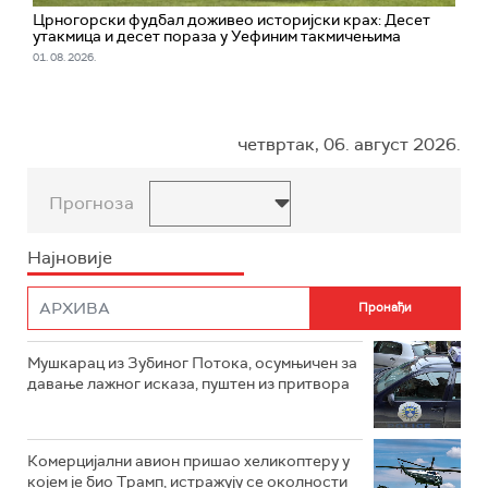
Црногорски фудбал доживео историјски крах: Десет
утакмица и десет пораза у Уефиним такмичењима
01. 08. 2026.
четвртак, 06. август 2026.
Прогноза
Најновије
Мушкарац из Зубиног Потока, осумњичен за
давање лажног исказа, пуштен из притвора
Комерцијални авион пришао хеликоптеру у
којем је био Трамп, истражују се околности