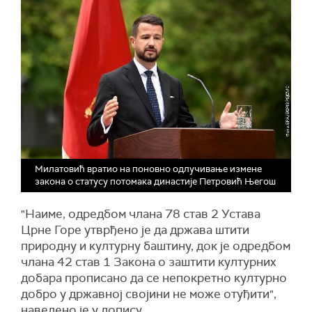
Милатовић вратио на поновно одлучивање измене
закона о статусу потомака династије Петровић Његош
"Наиме, одредбом члана 78 став 2 Устава
Црне Горе утврђено је да држава штити
природну и културну баштину, док је одредбом
члана 42 став 1 Закона о заштити културних
добара прописано да се непокретно културно
добро у државној својини не може отуђити",
наведено је у допису.