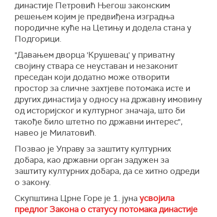
династије Петровић Његош законским
решењем којим је предвиђена изградња
породичне куће на Цетињу и додела стана у
Подгорици.
"Давањем дворца 'Крушевац' у приватну
својину ствара се неуставан и незаконит
преседан који додатно може отворити
простор за сличне захтјеве потомака исте и
других династија у односу на државну имовину
од историјског и културног значаја, што би
такође било штетно по државни интерес",
навео је Милатовић.
Позвао је Управу за заштиту културних
добара, као државни орган задужен за
заштиту културних добара, да се хитно одреди
о закону.
Скупштина Црне Горе је 1. јуна
усвојила
предлог Закона о статусу потомака династије