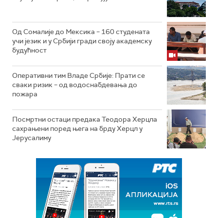
Од Сомалије до Мексика – 160 студената
учи језик и у Србији гради своју академску
будућност
Оперативни тим Владе Србије: Прати се
сваки ризик – од водоснабдевања до
пожара
Посмртни остаци предака Теодора Херцла
сахрањени поред њега на брду Херцл у
Јерусалиму