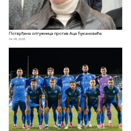
Потврђена оптужница против Аца Ђукановића
04. 08. 2026.