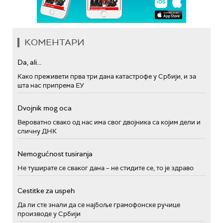
КОМЕНТАРИ
Da, ali...
Како преживети прва три дана катастрофе у Србији, и за
шта нас припрема ЕУ
Dvojnik mog oca
Вероватно свако од нас има свог двојника са којим дели и
сличну ДНК
Nemogućnost tusiranja
Не туширате се сваког дана – не стидите се, то је здраво
Cestitke za uspeh
Да ли сте знали да се најбоље грамофонске ручице
производе у Србији