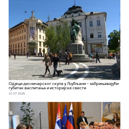
Одјеци десничарског скупа у Љубљани – забрињавајући
губитак васпитања и историјске свести
10. 07. 2026.