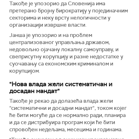
Такође је упозорио да Словенија има
претерано бројну бирократију у појединачним
секторима и неку врсту нелогичности у
организацији извршне власти.
Јанша је упозорио и на проблем
централизованог управљања државом,
недовољно ојачану локалну самоуправу, и
свеприсутну корупцију и разне недостатке у
суочавању са економским криминалом и
корупцијом.
"Нова влада жели систематичан и
досадан мандат"
Такође је рекао да долазећа влада жели
“систематични и досадни мандат“, током којег
ће бити могуће да се нормално ради, планира
и да се дистрибуира програм који ће бити
спровођен недељама, месецима и годинама.