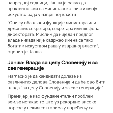
ванредној седници, Јанша је рекао да
практично сви на министарској листи имају
искуство рада у извршној власти.
“Они су обављали функције министара или
државних секретара, секретара или шефова
директората. Мислим да ниједан предлог
владе никада није садржао имена са тако
богатим искуством рада у извршној власти“,
оценио је Јанша.
Јанша: Влада за целу Словенију и за
све генерације
Нагласио је да кандидати долазе из
различитих делова Словеније и да ће ово бити
влада “за целу Словенију и за све генерације“.
Премијер је као фундаментални проблем
земље истакао то што уз рекордно високе
порезе у неким секторима у поређењу са