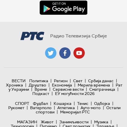
Радио Телевизија Србије
|
|
|
|
ВЕСТИ
Политика
Регион
Свет
Србија данас
|
|
|
|
Хроника
Друштво
Економија
Мерила времена
Рат
|
|
|
|
у Украјини
Време
Сервисне вести
Сматрачница
|
Подкаст
ЕУ могућности 2026
|
|
|
|
СПОРТ
Фудбал
Кошарка
Тенис
Одбојка
|
|
|
|
Рукомет
Ватерполо
Атлетика
Ауто-мото
Остали
|
спортови
Меморијал РТС
|
|
|
МАГАЗИН
Живот
Занимљивости
Музика
|
|
|
|
Технологијa
Путујемо
Свет познатих
Здравље