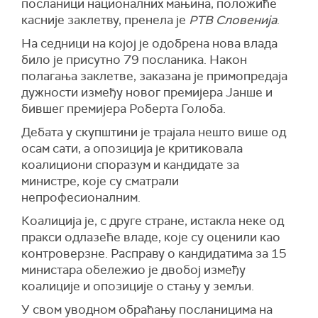
посланици националних мањина, положиће
касније заклетву, пренела је
РТВ Словенија
.
На седници на којој је одобрена нова влада
било је присутно 79 посланика. Након
полагања заклетве, заказана је примопредаја
дужности између новог премијера Јанше и
бившег премијера Роберта Голоба.
Дебата у скупштини је трајала нешто више од
осам сати, а опозиција је критиковала
коалициони споразум и кандидате за
министре, које су сматрали
непрофесионалним.
Коалиција је, с друге стране, истакла неке од
пракси одлазеће владе, које су оценили као
контроверзне. Расправу о кандидатима за 15
министара обележио је двобој између
коалиције и опозиције о стању у земљи.
У свом уводном обраћању посланицима на