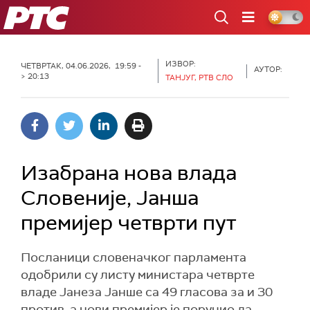
РТС
ИЗВОР:
ЧЕТВРТАК, 04.06.2026, 19:59 -
АУТОР:
> 20:13
ТАНЈУГ, РТВ СЛО
Изабрана нова влада
Словеније, Јанша
премијер четврти пут
Посланици словеначког парламента
одобрили су листу министара четврте
владе Јанеза Јанше са 49 гласова за и 30
против, а нови премијер је поручио да