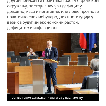
другим земљама и позитиван раст у европском
окружењу, постоји значајан дефицит у
државној каси и негативне, или лоше прогнозе
практично свих међународних институција у
вези са будућим економским растом,
дефицитом и инфлацијом.
Јанша током данашњег излагања у парламенту