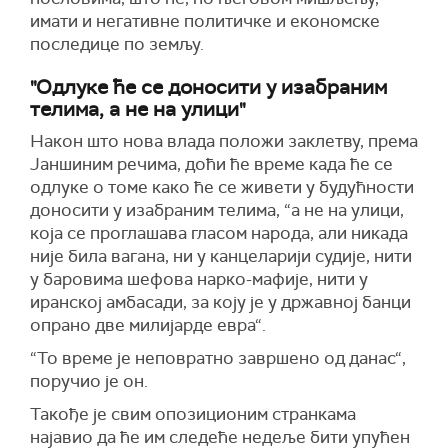
имати и негативне политичке и економске
последице по земљу.
"Одлуке ће се доносити у изабраним
телима, а не на улици"
Након што нова влада положи заклетву, према
Јаншиним речима, доћи ће време када ће се
одлуке о томе како ће се живети у будућности
доносити у изабраним телима, “а не на улици,
која се проглашава гласом народа, али никада
није била вагана, ни у канцеларији судије, нити
у баровима шефова нарко-мафије, нити у
иранској амбасади, за коју је у државној банци
опрано две милијарде евра“.
“То време је неповратно завршено од данас“,
поручио је он.
Такође је свим опозиционим странкама
најавио да ће им следеће недеље бити упућен