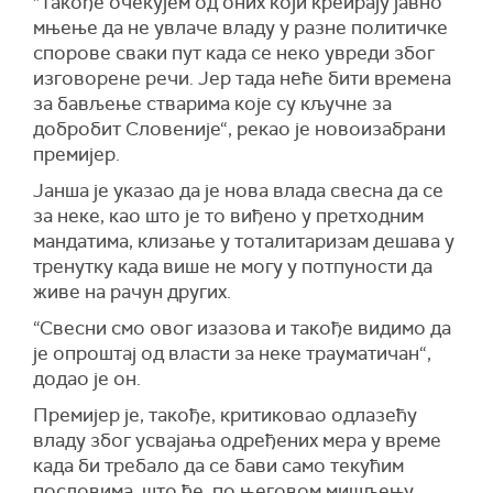
"Такође очекујем од оних који креирају јавно
мњење да не увлаче владу у разне политичке
спорове сваки пут када се неко увреди због
изговорене речи. Јер тада неће бити времена
за бављење стварима које су кључне за
добробит Словеније“, рекао је новоизабрани
премијер.
Јанша је указао да је нова влада свесна да се
за неке, као што је то виђено у претходним
мандатима, клизање у тоталитаризам дешава у
тренутку када више не могу у потпуности да
живе на рачун других.
“Свесни смо овог изазова и такође видимо да
је опроштај од власти за неке трауматичан“,
додао је он.
Премијер је, такође, критиковао одлазећу
владу због усвајања одређених мера у време
када би требало да се бави само текућим
пословима, што ће, по његовом мишљењу,