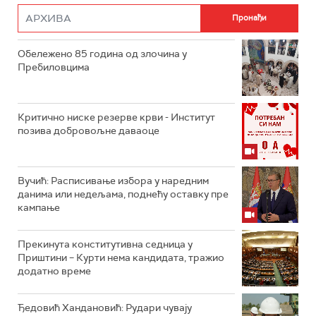
Обележено 85 година од злочина у
Пребиловцима
Критично ниске резерве крви - Институт
позива добровољне даваоце
Вучић: Расписивање избора у наредним
данима или недељама, поднећу оставку пре
кампање
Прекинута конститутивна седница у
Приштини – Курти нема кандидата, тражио
додатно време
Ђедовић Хандановић: Рудари чувају