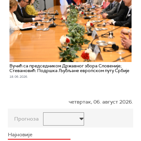
Вучић са председником Државног збора Словеније;
Стевановић: Подршка Љубљане европском путу Србије
18. 06. 2026.
четвртак, 06. август 2026.
Прогноза
Најновије