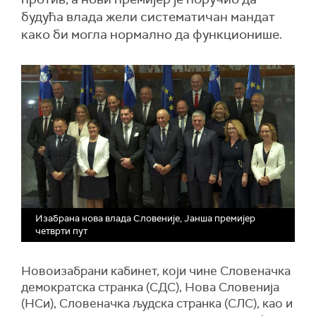
будућа влада жели систематичан мандат
како би могла нормално да функционише.
Изабрана нова влада Словеније, Јанша премијер
четврти пут
Новоизабрани кабинет, који чине Словеначка
демократска странка (СДС), Нова Словенија
(НСи), Словеначка људска странка (СЛС), као и