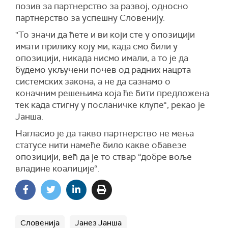
позив за партнерство за развој, односно
партнерство за успешну Словенију.
"То значи да ћете и ви који сте у опозицији
имати прилику коју ми, када смо били у
опозицији, никада нисмо имали, а то је да
будемо укључени почев од радних нацрта
системских закона, а не да сазнамо о
коначним решењима која ће бити предложена
тек када стигну у посланичке клупе“, рекао је
Јанша.
Нагласио је да такво партнерство не мења
статусе нити намеће било какве обавезе
опозицији, већ да је то ствар “добре воље
владине коалиције“.
Словенија
Јанез Јанша