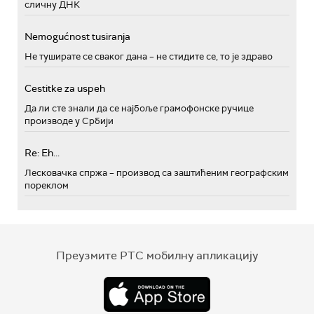
сличну ДНК
Nemogućnost tusiranja
Не туширате се сваког дана – не стидите се, то је здраво
Cestitke za uspeh
Да ли сте знали да се најбоље грамофонске ручице
производе у Србији
Re: Eh...
Лесковачка спржа – производ са заштићеним географским
пореклом
Преузмите РТС мобилну апликацију