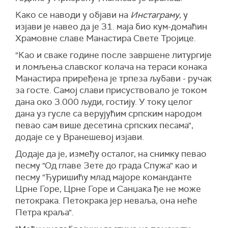
Како се наводи у објави на
Инстаграму
, у
изјави је навео да је 31. маја био кум-домаћин
Храмовне славе Манастира Свете Тројице.
"Као и сваке године после завршене литургије
и ломљења славског колача на тераси конака
Манастира приређена је трпеза љубави - ручак
за госте. Самој слави присуствовало је током
дана око 3.000 људи, гостију. У току целог
дана уз гусле са верујућим српским народом
певао сам више десетина српских песама",
додаје се у Вранешевој изјави.
Додаје да је, између осталог, на снимку певао
песму "Од главе Зете до града Спужа" као и
песму "Ђуришићу млад мајоре команданте
Црне Горе, Црне Горе и Санџака ђе не може
петокрака. Петокрака јер неваља, она неће
Петра краља".