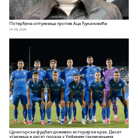
Потврђена оптужница против Аца Ђукановића
04. 08. 2026.
Црногорски фудбал доживео историјски крах: Десет
утакмица и десет пораза у Уефиним такмичењима