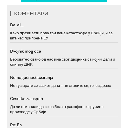
КОМЕНТАРИ
Da, ali...
Како преживети прва три дана катастрофе у Србији, и за
шта нас припрема ЕУ
Dvojnik mog oca
Вероватно свако од нас има свог двојника са којим дели и
сличну ДНК
Nemogućnost tusiranja
Не туширате се сваког дана – не стидите се, то је здраво
Cestitke za uspeh
Да ли сте знали да се најбоље грамофонске ручице
производе у Србији
Re: Eh...