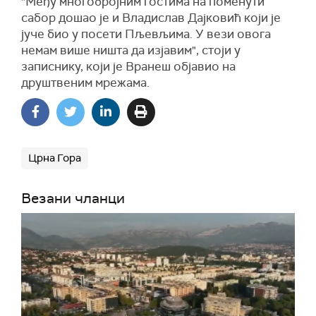
"Међу многобројним гостима на поменути
сабор дошао је и Владислав Дајковић који је
јуче био у посети Пљевљима. У вези овога
немам више ништа да изјавим", стоји у
записнику, који је Вранеш објавио на
друштвеним мрежама.
Црна Гора
Везани чланци