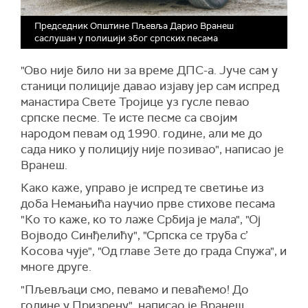
Председник Општине Пљевља Дарио Вранеш
саслушан у полицији због српских песама
"Ово није било ни за време ДПС-а. Јуче сам у
станици полиције давао изјаву јер сам испред
манастира Свете Тројице уз гусле певао
српске песме. Те исте песме са својим
народом певам од 1990. године, али ме до
сада нико у полицију није позивао", написао је
Вранеш.
Како каже, управо је испред те светиње из
доба Немањића научио прве стихове песама
"Ко то каже, ко то лаже Србија је мала", "Ој
Војводо Синђелићу", "Српска се труба с’
Косова чује", "Од главе Зете до града Спужа", и
многе друге.
"Пљевљаци смо, певамо и певаћемо! До
године у Призрену", написао је Вранеш.