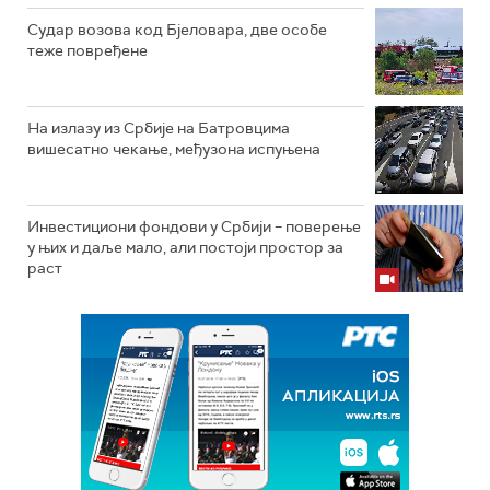
Судар возова код Бјеловара, две особе
теже повређене
На излазу из Србије на Батровцима
вишесатно чекање, међузона испуњена
Инвестициони фондови у Србији – поверење
у њих и даље мало, али постоји простор за
раст