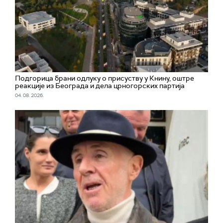
Подгорица брани одлуку о присуству у Книну, оштре
реакције из Београда и дела црногорских партија
04. 08. 2026.