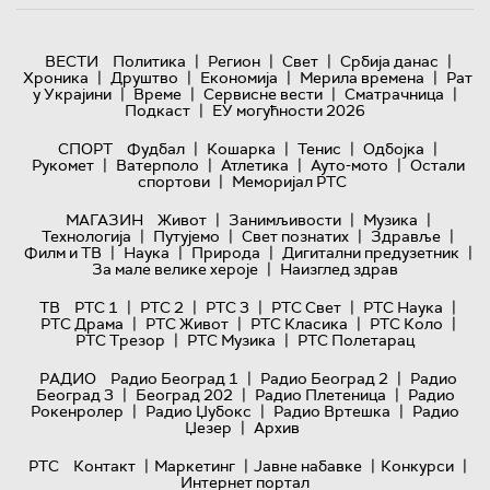
|
|
|
|
ВЕСТИ
Политика
Регион
Свет
Србија данас
|
|
|
|
Хроника
Друштво
Економија
Мерила времена
Рат
|
|
|
|
у Украјини
Време
Сервисне вести
Сматрачница
|
Подкаст
ЕУ могућности 2026
|
|
|
|
СПОРТ
Фудбал
Кошарка
Тенис
Одбојка
|
|
|
|
Рукомет
Ватерполо
Атлетика
Ауто-мото
Остали
|
спортови
Меморијал РТС
|
|
|
МАГАЗИН
Живот
Занимљивости
Музика
|
|
|
|
Технологијa
Путујемо
Свет познатих
Здравље
|
|
|
|
Филм и ТВ
Наука
Природа
Дигитални предузетник
|
За мале велике хероје
Наизглед здрав
|
|
|
|
|
ТВ
РТС 1
РТС 2
РТС 3
РТС Свет
РТС Наука
|
|
|
|
РТС Драма
РТС Живот
РТС Класика
РТС Коло
|
|
РТС Трезор
РТС Музика
РТС Полетарац
|
|
РАДИО
Радио Београд 1
Радио Београд 2
Радио
|
|
|
Београд 3
Београд 202
Радио Плетеница
Радио
|
|
|
Рокенролер
Радио Џубокс
Радио Вртешка
Радио
|
Џезер
Архив
|
|
|
|
РТС
Контакт
Маркетинг
Јавне набавке
Конкурси
Интернет портал