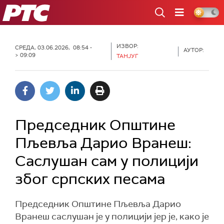
РТС
ИЗВОР:
СРЕДА, 03.06.2026, 08:54 -
АУТОР:
> 09:09
ТАНЈУГ
Председник Општине
Пљевља Дарио Вранеш:
Саслушан сам у полицији
због српских песама
Председник Општине Пљевља Дарио
Вранеш саслушан је у полицији јер је, како је