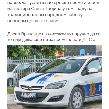
навео, уз гусле певао српске песме испред
манастира Света Тројица у том граду на
традиционалном народном сабору
поводом црквене славе.
Дарио Вранеш је на
Инстаграму
поручио да се
то није дешавало ни за време власти ДПС-а.