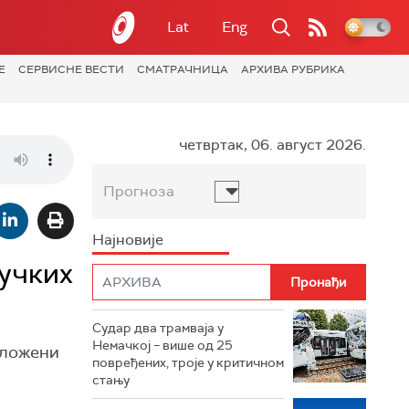
Lat
Eng
Е
СЕРВИСНЕ ВЕСТИ
СМАТРАЧНИЦА
АРХИВА РУБРИКА
четвртак, 06. август 2026.
Прогноза
Најновије
учких
Судар два трамваја у
Немачкој – више од 25
оложени
повређених, троје у критичном
стању