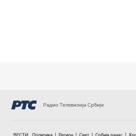
Радио Телевизија Србије
|
|
|
|
ВЕСТИ
Политика
Регион
Свет
Србија данас
Хр