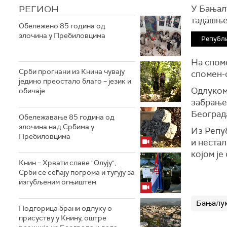
РЕГИОН
У Бањал
тадашње
Обележено 85 година од
злочина у Пребиловцима
Републи
На споме
Срби прогнани из Книна чувају
спомен-
једино преостало благо – језик и
Одлуком 
обичаје
забрање
Београда
Обележавање 85 година од
злочина над Србима у
Из Репу
Пребиловцима
и нестал
којом је
Книн – Хрвати славе "Олују",
Срби се сећају погрома и тугују за
изгубљеним огњиштем
Бањалу
Подгорица брани одлуку о
присуству у Книну, оштре