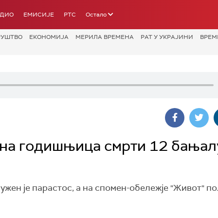
АДИО
ЕМИСИЈЕ
РТС
Остало
РУШТВО
ЕКОНОМИЈА
МЕРИЛА ВРЕМЕНА
РАТ У УКРАЈИНИ
ВРЕМ
ена годишњица смрти 12 бањал
жен је парастос, а на спомен-обележје "Живот" п