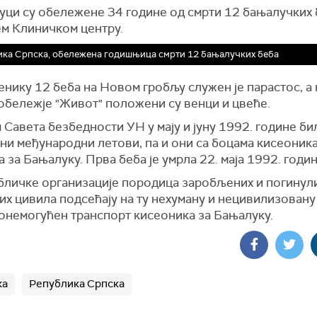
уци су обележене 34 године од смрти 12 бањалучких 
м Клиничком центру.
ка Српска, обележена годишњица смрти 12 бањалучких беба
нику 12 беба на Новом гробљу служен је парастос, а 
обележје "Живот" положени су венци и цвеће.
Савета безбедности УН у мају и јуну 1992. године би
ни међународни летови, па и они са боцама кисеоника
 за Бањалуку. Прва беба је умрла 22. маја 1992. годин
бличке организације породица заробљених и погинул
их цивила подсећају на ту нехуману и нецивилизовану
 онемогућен транспорт кисеоника за Бањалуку.
ка
Република Српска