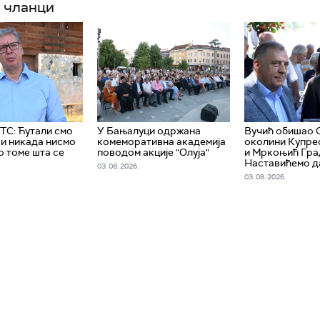
 чланци
РТС: Ћутали смо
У Бањалуци одржана
Вучић обишао 
 и никада нисмо
комеморативна академија
околини Купре
о томе шта се
поводом акције "Олуја"
и Мркоњић Гра
Наставићемо д
03. 08. 2026.
03. 08. 2026.