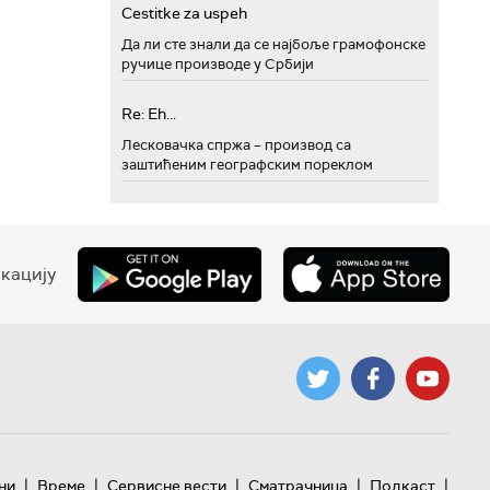
Cestitke za uspeh
Да ли сте знали да се најбоље грамофонске
ручице производе у Србији
Re: Eh...
Лесковачка спржа – производ са
заштићеним географским пореклом
кацију
|
|
|
|
|
ни
Време
Сервисне вести
Сматрачница
Подкаст