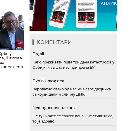
КОМЕНТАРИ
Србе у
Da, ali...
са, Шипова
да:
Како преживети прва три дана катастрофе у
а помажемо
Србији, и за шта нас припрема ЕУ
Dvojnik mog oca
Вероватно свако од нас има свог двојника
са којим дели и сличну ДНК
Nemogućnost tusiranja
Не туширате се сваког дана – не стидите се,
то је здраво