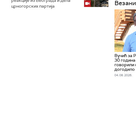
реакције из Београда и дела
Везани
црногорских партија
Вучић за 
30 година
говорили 
догодило
04. 08. 2026.