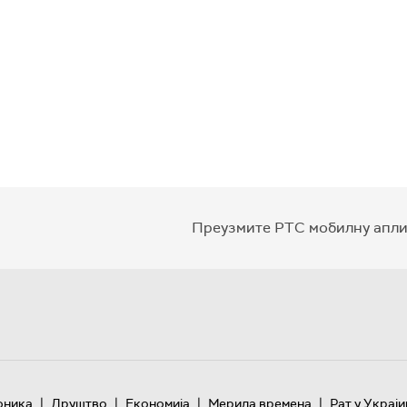
Преузмите РТС мобилну апли
|
|
|
|
оника
Друштво
Економија
Мерила времена
Рат у Украји