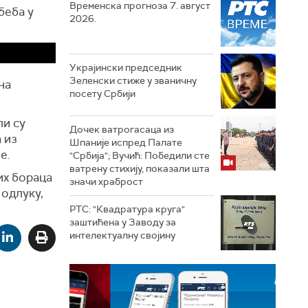
Временска прогноза 7. август
беба у
2026.
Украјински председник
Зеленски стиже у званичну
на
посету Србији
ли су
Дочек ватрогасаца из
 из
Шпаније испред Палате
е.
"Србија"; Вучић: Победили сте
ватрену стихију, показали шта
их бораца
значи храброст
 одлуку,
РТС: "Квадратура круга"
заштићена у Заводу за
интелектуалну својину