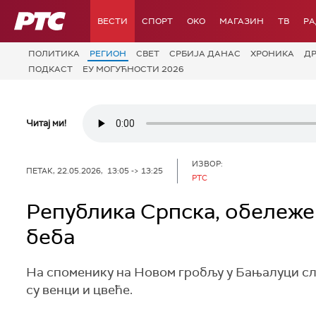
РТС
ВЕСТИ
СПОРТ
OKO
МАГАЗИН
ТВ
Р
ПОЛИТИКА
РЕГИОН
СВЕТ
СРБИЈА ДАНАС
ХРОНИКА
Д
ПОДКАСТ
ЕУ МОГУЋНОСТИ 2026
Читај ми!
ИЗВОР:
ПЕТАК, 22.05.2026, 13:05 -> 13:25
РТС
Република Српска, обележ
беба
На споменику на Новом гробљу у Бањалуци слу
су венци и цвеће.