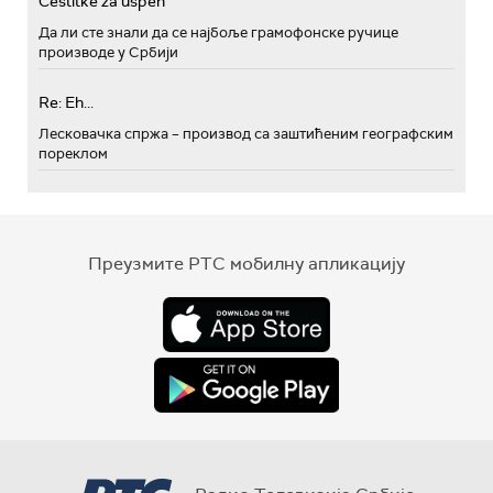
Cestitke za uspeh
Да ли сте знали да се најбоље грамофонске ручице
производе у Србији
Re: Eh...
Лесковачка спржа – производ са заштићеним географским
пореклом
Преузмите РТС мобилну апликацију