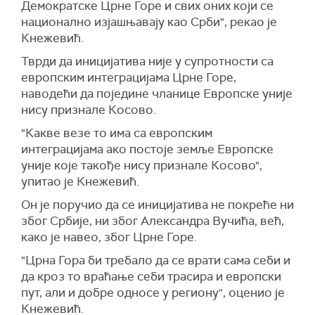
Демократске Црне Горе и свих оних који се
национално изјашњавају као Срби", рекао је
Кнежевић.
Тврди да иницијатива није у супротности са
европским интеграцијама Црне Горе,
наводећи да поједине чланице Европске уније
нису признале Косово.
"Какве везе то има са европским
интеграцијама ако постоје земље Европске
уније које такође нису признале Косово",
упитао је Кнежевић.
Он је поручио да се иницијатива не покреће ни
због Србије, ни због Александра Вучића, већ,
како је навео, због Црне Горе.
"Црна Гора би требало да се врати сама себи и
да кроз то враћање себи трасира и европски
пут, али и добре односе у региону", оценио је
Кнежевић.