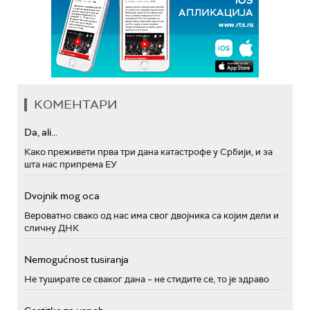
КОМЕНТАРИ
Da, ali...
Како преживети прва три дана катастрофе у Србији, и за
шта нас припрема ЕУ
Dvojnik mog oca
Вероватно свако од нас има свог двојника са којим дели и
сличну ДНК
Nemogućnost tusiranja
Не туширате се сваког дана – не стидите се, то је здраво