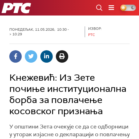
РТС
ИЗВОР:
ПОНЕДЕЉАК, 11.05.2026, 10:30 -
> 10:29
РТС
Кнежевић: Из Зете
почиње институционална
борба за повлачење
косовског признања
У општини Зета очекује се да се одборници
у уторак изјасне о декларацији о повлачењу