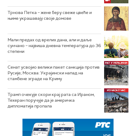
Трнова Петка – жене беру свеже цвеће и
њиме украшавају своје домове
Мали предах од врелих дана, али и даље
сунчано – највиша дневна температура до 36
степени
Сенат усвојио велики пакет санкција против
Русије; Москва: Украјински напад на
стамбене зграде на Криму
Трамп очекује скори крај рата са Ираном,
Техеран поручује да је америчка
дипломатија пропала