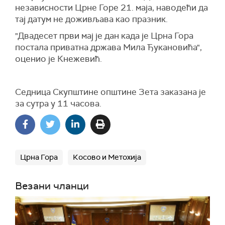
независности Црне Горе 21. маја, наводећи да
тај датум не доживљава као празник.
"Двадесет први мај је дан када је Црна Гора
постала приватна држава Мила Ђукановића",
оценио је Кнежевић.
Седница Скупштине општине Зета заказана је
за сутра у 11 часова.
Црна Гора
Косово и Метохија
Везани чланци