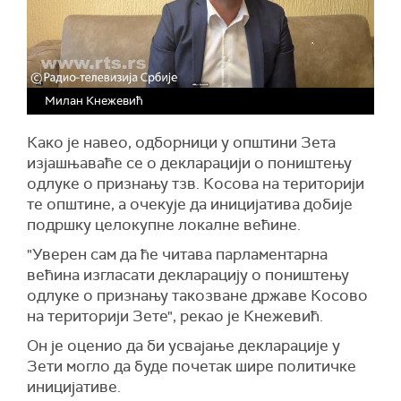
Милан Кнежевић
Како је навео, одборници у општини Зета
изјашњаваће се о декларацији о поништењу
одлуке о признању тзв. Косова на територији
те општине, а очекује да иницијатива добије
подршку целокупне локалне већине.
"Уверен сам да ће читава парламентарна
већина изгласати декларацију о поништењу
одлуке о признању такозване државе Косово
на територији Зете", рекао је Кнежевић.
Он је оценио да би усвајање декларације у
Зети могло да буде почетак шире политичке
иницијативе.