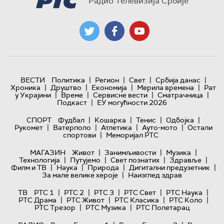
Радио Телевизија Србије
|
|
|
|
ВЕСТИ
Политика
Регион
Свет
Србија данас
|
|
|
|
Хроника
Друштво
Економија
Мерила времена
Рат
|
|
|
|
у Украјини
Време
Сервисне вести
Сматрачница
|
Подкаст
ЕУ могућности 2026
|
|
|
|
СПОРТ
Фудбал
Кошарка
Тенис
Одбојка
|
|
|
|
Рукомет
Ватерполо
Атлетика
Ауто-мото
Остали
|
спортови
Меморијал РТС
|
|
|
МАГАЗИН
Живот
Занимљивости
Музика
|
|
|
|
Технологијa
Путујемо
Свет познатих
Здравље
|
|
|
|
Филм и ТВ
Наука
Природа
Дигитални предузетник
|
За мале велике хероје
Наизглед здрав
|
|
|
|
|
ТВ
РТС 1
РТС 2
РТС 3
РТС Свет
РТС Наука
|
|
|
|
РТС Драма
РТС Живот
РТС Класика
РТС Коло
|
|
РТС Трезор
РТС Музика
РТС Полетарац