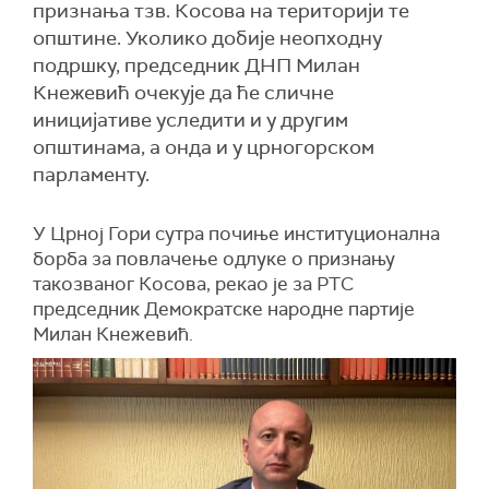
признања тзв. Косова на територији те
општине. Уколико добије неопходну
подршку, председник ДНП Милан
Кнежевић очекује да ће сличне
иницијативе уследити и у другим
општинама, а онда и у црногорском
парламенту.
У Црној Гори сутра почиње институционална
борба за повлачење одлуке о признању
такозваног Косова, рекао је за РТС
председник Демократске народне партије
Милан Кнежевић.