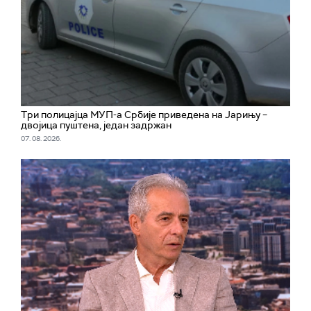
Три полицајца МУП-а Србије приведена на Јарињу –
двојица пуштена, један задржан
07. 08. 2026.