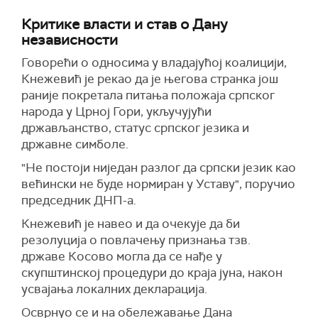
Критике власти и став о Дану
независности
Говорећи о односима у владајућој коалицији,
Кнежевић је рекао да је његова странка још
раније покретала питања положаја српског
народа у Црној Гори, укључујући
држављанство, статус српског језика и
државне симболе.
"Не постоји ниједан разлог да српски језик као
већински не буде нормиран у Уставу", поручио
председник ДНП-а.
Кнежевић је навео и да очекује да би
резолуција о повлачењу признања тзв.
државе Косово могла да се нађе у
скупштинској процедури до краја јуна, након
усвајања локалних декларација.
Осврнуо се и на обележавање Дана