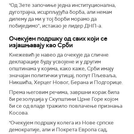
"Од Зете започиње једна институционална,
дуготрајна, исцрпљујућа борба, али немам
дилему да ми у тој борби морамо да
побиједимо“, истакао је лидер ДНП-а.
Очекујем подршку од свих који се
изјашњавају као Срби
Кнежевић је навео да очекује да сличне
декларације буду усвојене и у другим
општинама у којима, како каже, Срби имају
значајан политички утицај, попут Пљеваља,
Никшића, Херцег Новог, Берана и Подгорице.
Према његовим речима, завршни корак била
би резолуција у Скупштини Црне Горе којом
би се од владе тражило повлачење признања
Косова.
"Очекујем подршку колега из Нове српске
демократије, али и Покрета Европа сад,