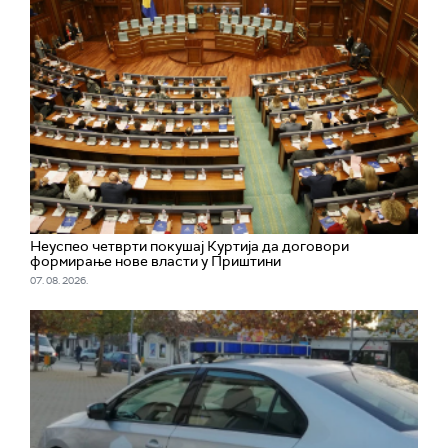
Неуспео четврти покушај Куртија да договори
формирање нове власти у Приштини
07. 08. 2026.