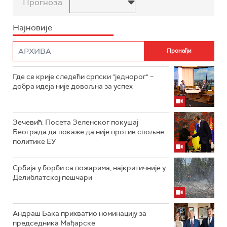
Прогноза
Најновије
Где се крије следећи српски "једнорог" –
добра идеја није довољна за успех
Зечевић: Посета Зеленског покушај
Београда да покаже да није против спољне
политике ЕУ
Србија у борби са пожарима, најкритичније у
Делиблатској пешчари
Андраш Бака прихватио номинацију за
председника Мађарске