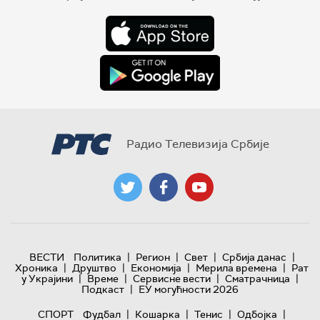
Радио Телевизија Србије
|
|
|
|
ВЕСТИ
Политика
Регион
Свет
Србија данас
|
|
|
|
Хроника
Друштво
Економија
Мерила времена
Рат
|
|
|
|
у Украјини
Време
Сервисне вести
Сматрачница
|
Подкаст
ЕУ могућности 2026
|
|
|
|
СПОРТ
Фудбал
Кошарка
Тенис
Одбојка