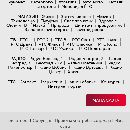
|
|
|
|
Рукомет
Ватерполо
Атлетика
Ауто-мото
Остали
|
спортови
Меморијал РТС
|
|
|
МАГАЗИН
Живот
Занимљивости
Музика
|
|
|
|
Технологијa
Путујемо
Свет познатих
Здравље
|
|
|
|
Филм и ТВ
Наука
Природа
Дигитални предузетник
|
За мале велике хероје
Наизглед здрав
|
|
|
|
|
ТВ
РТС 1
РТС 2
РТС 3
РТС Свет
РТС Наука
|
|
|
|
РТС Драма
РТС Живот
РТС Класика
РТС Коло
|
|
РТС Трезор
РТС Музика
РТС Полетарац
|
|
РАДИО
Радио Београд 1
Радио Београд 2
Радио
|
|
|
Београд 3
Београд 202
Радио Плетеница
Радио
|
|
|
Рокенролер
Радио Џубокс
Радио Вртешка
Радио
|
Џезер
Архив
|
|
|
|
РТС
Контакт
Маркетинг
Јавне набавке
Конкурси
Интернет портал
МАПА САЈТА
Приватност
Copyright
Правила употребе садржаја
Мапа
|
|
|
сајта