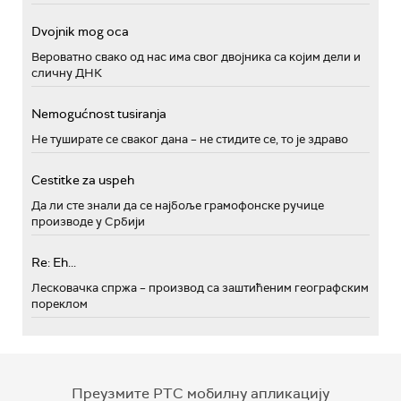
Dvojnik mog oca
Вероватно свако од нас има свог двојника са којим дели и
сличну ДНК
Nemogućnost tusiranja
Не туширате се сваког дана – не стидите се, то је здраво
Cestitke za uspeh
Да ли сте знали да се најбоље грамофонске ручице
производе у Србији
Re: Eh...
Лесковачка спржа – производ са заштићеним географским
пореклом
Преузмите РТС мобилну апликацију