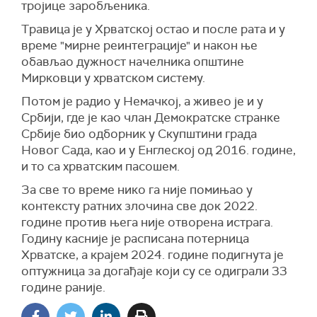
тројице заробљеника.
Т
равица је у Хрватској остао и после рата и у
време "мирне реинтеграције" и након ње
обављао дужност начелника општине
Мирковци у хрватском систему.
Потом је радио у Немачкој, а живео је и у
Србији, где је као члан Демократске странке
Србије био одборник у Скупштини града
Новог Сада, као и у Енглеској од 2016. године,
и то са хрватским пасошем.
За све то време нико га није помињао у
контексту ратних злочина све док 2022.
године против њега није отворена истрага.
Годину касније је расписана потерница
Хрватске, а крајем 2024. године подигнута је
оптужница за догађаје који су се одиграли 33
године раније.