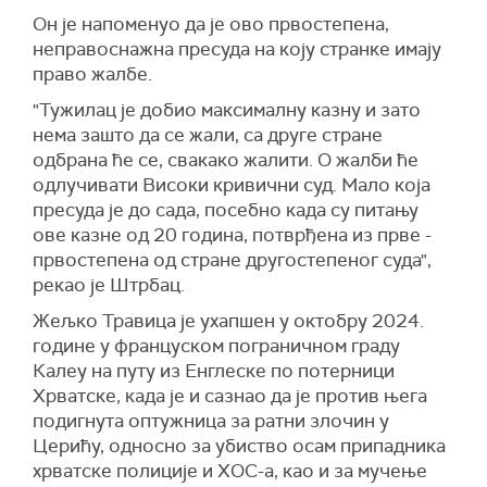
Он је напоменуо да је ово првостепена,
неправоснажна пресуда на коју странке имају
право жалбе.
"Тужилац је добио максималну казну и зато
нема зашто да се жали, са друге стране
одбрана ће се, свакако жалити. О жалби ће
одлучивати Високи кривични суд. Мало која
пресуда је до сада, посебно када су питању
ове казне од 20 година, потврђена из прве -
првостепена од стране другостепеног суда",
рекао је Штрбац.
Жељко Травица је ухапшен у октобру 2024.
године у француском пограничном граду
Калеу на путу из Енглеске по потерници
Хрватске, када је и сазнао да је против њега
подигнута оптужница за ратни злочин у
Церићу, односно за убиство осам припадника
хрватске полиције и ХОС-а, као и за мучење