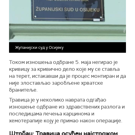
Жупанијски суд у Осијеку
Током изношења одбране 5. маја негирао је
кривицу за кривично дело које му се ставља
на терет, истакавши да је процес монтиран и да
није злостављао заробљене хрватске
бранитеље.
Травица је у неколико наврата одгађао
изношење одбране из здравствених разлога и
последицама лечења карцинома и
хемотерапије коју је примао након операције.
Штрбац: Травица осуђен најстрожом