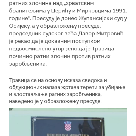
ратних злочина над „хрватским
бранитељима у Церићу и Мирковцима 1991.
године“. Пресуду је донео Жупансијски суд у
Осијеку, а у образложењу пресуде,
председник судског већа Давор Митровић
је рекао да је доказним поступком
недвосмислено утврђено да је Травица
починио ратни злочин против ратних
заробљеника.
Травица се на основу исказа сведока и
обдукционих налаза жртава терети за
убија
ње
и
злоставља
ње ратних заробљеника,
наведено је у образложењу пресуде.