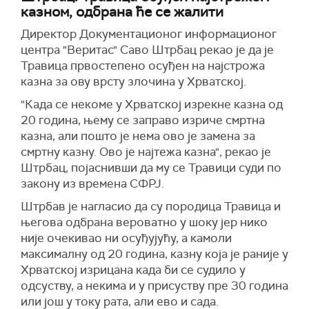
казном, одбрана ће се жалити
Д
иректор Документационог информационог
центра "Веритас" Саво Штрбац
рекао је да је
Травица
првостепено осуђен на најстрожа
казна за ову врсту злочина у Хрватској.
"Када се некоме у Хрватској изрекне казна од
20 година, њему се заправо изриче смртна
казна, али пошто је нема ово је замена за
смртну казну. Ово је најтежа казна", рекао је
Штрбац, појаснивши да му се Травици суди по
закону из времена СФРЈ.
Штрбав
је нагласио да су породица Травица и
његова одбрана вероватно у шоку јер нико
није очекивао ни осуђујућу, а камоли
максималну од 20 година, казну која је раније у
Хрватској изрицана када би се судило у
одсуству, а некима и у присуству пре 30 година
или још у току рата, али ево и сада.