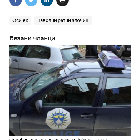
Осијек
наводни ратни злочин
Везани чланци
Одређен притвор мушкарцу из Зубиног Потока,