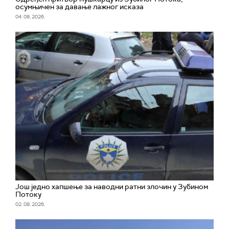
осумњичен за давање лажног исказа
04. 08. 2026.
Још једно хапшење за наводни ратни злочин у Зубином
Потоку
02. 08. 2026.