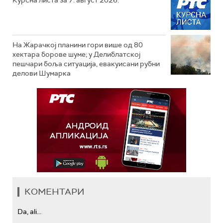
Курсна листа за 7. август 2026.
На Жарачкој планини гори више од 80
хектара борове шуме; у Делиблатској
пешчари боља ситуација, евакуисани рубни
делови Шумарка
КОМЕНТАРИ
Da, ali...