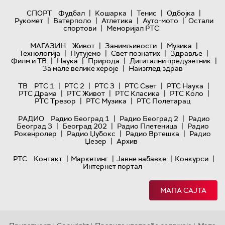
|
|
|
|
СПОРТ
Фудбал
Кошарка
Тенис
Одбојка
|
|
|
|
Рукомет
Ватерполо
Атлетика
Ауто-мото
Остали
|
спортови
Меморијал РТС
|
|
|
МАГАЗИН
Живот
Занимљивости
Музика
|
|
|
|
Технологијa
Путујемо
Свет познатих
Здравље
|
|
|
|
Филм и ТВ
Наука
Природа
Дигитални предузетник
|
За мале велике хероје
Наизглед здрав
|
|
|
|
|
ТВ
РТС 1
РТС 2
РТС 3
РТС Свет
РТС Наука
|
|
|
|
РТС Драма
РТС Живот
РТС Класика
РТС Коло
|
|
РТС Трезор
РТС Музика
РТС Полетарац
|
|
РАДИО
Радио Београд 1
Радио Београд 2
Радио
|
|
|
Београд 3
Београд 202
Радио Плетеница
Радио
|
|
|
Рокенролер
Радио Џубокс
Радио Вртешка
Радио
|
Џезер
Архив
|
|
|
|
РТС
Контакт
Маркетинг
Јавне набавке
Конкурси
Интернет портал
МАПА САЈТА