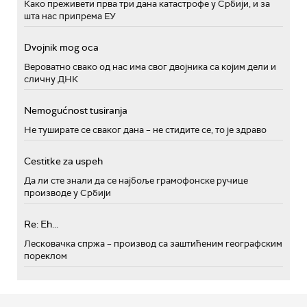
Како преживети прва три дана катастрофе у Србији, и за
шта нас припрема ЕУ
Dvojnik mog oca
Вероватно свако од нас има свог двојника са којим дели и
сличну ДНК
Nemogućnost tusiranja
Не туширате се сваког дана – не стидите се, то је здраво
Cestitke za uspeh
Да ли сте знали да се најбоље грамофонске ручице
производе у Србији
Re: Eh...
Лесковачка спржа – производ са заштићеним географским
пореклом