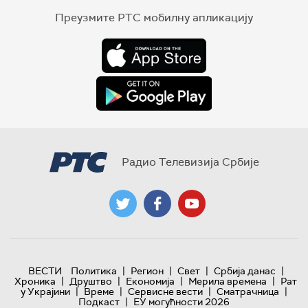
Преузмите РТС мобилну апликацију
Радио Телевизија Србије
|
|
|
|
ВЕСТИ
Политика
Регион
Свет
Србија данас
|
|
|
|
Хроника
Друштво
Економија
Мерила времена
Рат
|
|
|
|
у Украјини
Време
Сервисне вести
Сматрачница
|
Подкаст
ЕУ могућности 2026