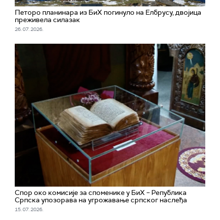
Петоро планинара из БиХ погинуло на Елбрусу, двојица
преживела силазак
26. 07. 2026.
Спор око комисије за споменике у БиХ – Република
Српска упозорава на угрожавање српског наслеђа
15. 07. 2026.