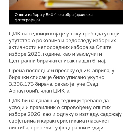
Општи избори у БиХ 4. октобра (архивска
фотографија)
ЦИК на седници која је у току треба да усвоји
упутство о роковима и редоследу изборних
активности непосредних избора за Опште
изборе 2026. године, као и закључити
Централни бирачки списак на дан 6. мај.
Према последњем пресеку од 28. априла, у
бирачки списак је било уписано укупно
3.396.173 бирача, рекао је јуче Суад
Арнаутовић, члан ЦИК-а.
ЦИК би на данашњој седници требало да
усвоји и правилник о спровођењу општих
избора 2026, као и одлуку о изгледу, садржају,
својствима и карактеристикама гласачког
листића, пренели су федерални медији.