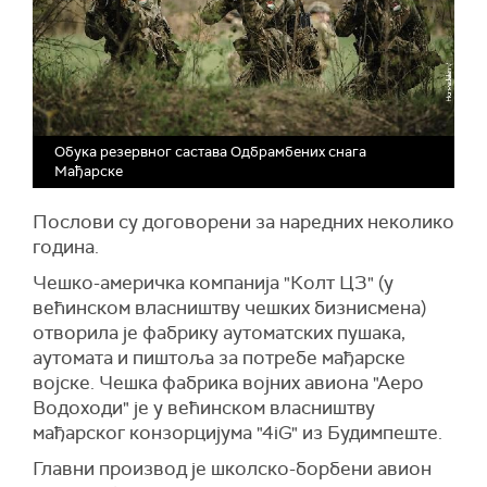
Обука резервног састава Одбрамбених снага
Мађарске
Послови су договорени за наредних неколико
година.
Чешко-америчка компанија "Колт ЦЗ" (у
већинском власништву чешких бизнисмена)
отворила је фабрику аутоматских пушака,
аутомата и пиштоља за потребе мађарске
војске. Чешка фабрика војних авиона "Аеро
Водоходи" је у већинском власништву
мађарског конзорцијума "4iG" из Будимпеште.
Главни производ је школско-борбени авион