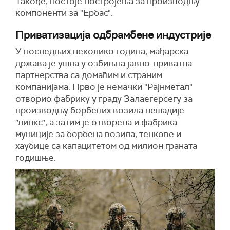
Такође, постоје постројења за производњу
компоненти за "Ербас".
Приватизација одбрамбене индустрије
У последњих неколико година, мађарска
држава је ушла у озбиљна јавно-приватна
партнерства са домаћим и страним
компанијама. Прво је немачки "Рајнметал"
отворио фабрику у граду Залаегерсегу за
производњу борбених возила пешадије
"линкс", а затим је отворена и фабрика
муниције за борбена возила, тенкове и
хаубице са капацитетом од милион граната
годишње.