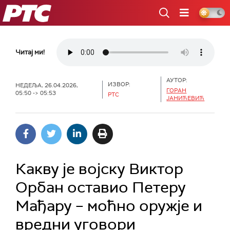
РТС
Читај ми!
АУТОР:
ИЗВОР:
НЕДЕЉА, 26.04.2026,
ГОРАН
05:50 -> 05:53
РТС
ЈАНИЋЕВИЋ
Какву је војску Виктор
Орбан оставио Петеру
Мађару – моћно оружје и
вредни уговори