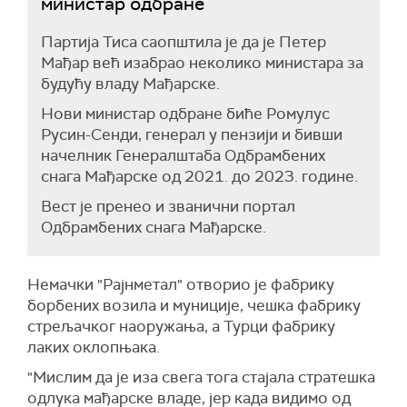
министар одбране
Партија Тиса саопштила је да је Петер
Мађар већ изабрао неколико министара за
будућу владу Мађарске.
Нови министар одбране биће Ромулус
Русин-Сенди, генерал у пензији и бивши
начелник Генералштаба Одбрамбених
снага Мађарске од 2021. до 2023. године.
Вест је пренео и званични портал
Одбрамбених снага Мађарске.
Немачки "Рајнметал" отворио је фабрику
борбених возила и муниције, чешка фабрику
стрељачког наоружања, а Турци фабрику
лаких оклопњака.
"Мислим да је иза свега тога стајала стратешка
одлука мађарске владе, јер када видимо од