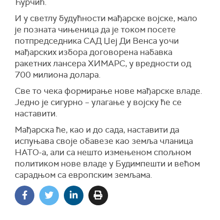
Ћурчић.
И у светлу будућности мађарске војске, мало
је позната чињеница да је током посете
потпредседника САД Џеј Ди Венса уочи
мађарских избора договорена набавка
ракетних лансера ХИМАРС, у вредности од
700 милиона долара.
Све то чека формирање нове мађарске владе.
Једно је сигурно – улагање у војску ће се
наставити.
Мађарска ће, као и до сада, наставити да
испуњава своје обавезе као земља чланица
НАТО-а, али са нешто измењеном спољном
политиком нове владе у Будимпешти и већом
сарадњом са европским земљама.