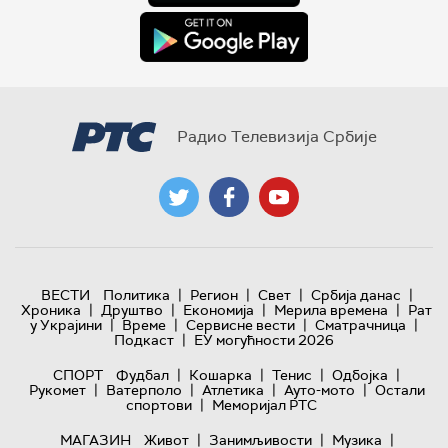
Радио Телевизија Србије
|
|
|
|
ВЕСТИ
Политика
Регион
Свет
Србија данас
|
|
|
|
Хроника
Друштво
Економија
Мерила времена
Рат
|
|
|
|
у Украјини
Време
Сервисне вести
Сматрачница
|
Подкаст
ЕУ могућности 2026
|
|
|
|
СПОРТ
Фудбал
Кошарка
Тенис
Одбојка
|
|
|
|
Рукомет
Ватерполо
Атлетика
Ауто-мото
Остали
|
спортови
Меморијал РТС
|
|
|
МАГАЗИН
Живот
Занимљивости
Музика