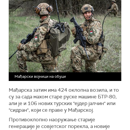
Мађарски војници на обуци
Мађарска затим има 424 оклопна возила, и то
су за сада махом старе руске машине БТР-80,
али је и 106 нових турских "ејдер јалчин" или
"сидран", који се праве у Мађарској.
Противоклопно наоружање старије
генерације је совјетског порекла, а новије