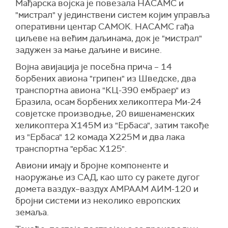
Мађарска војска је повезала НАСАМС и
"мистрал" у јединствени систем којим управља
оперативни центар САМОК. НАСАМС гађа
циљеве на већим даљинама, док је "мистрал"
задужен за мање даљине и висине.
Војна авијација је посебна прича – 14
борбених авиона "грипен" из Шведске, два
транспортна авиона "КЦ-390 ембраер" из
Бразила, осам борбених хеликоптера Ми-24
совјетске производње, 20 вишенаменских
хеликоптера Х145М из "Ербаса", затим такође
из "Ербаса" 12 комада Х225М и два лака
транспортна "ербас Х125".
Авиони имају и бројне компоненте и
наоружање из САД, као што су ракете дугог
домета ваздух–ваздух АМРААМ АИМ-120 и
бројни системи из неколико европских
земаља.