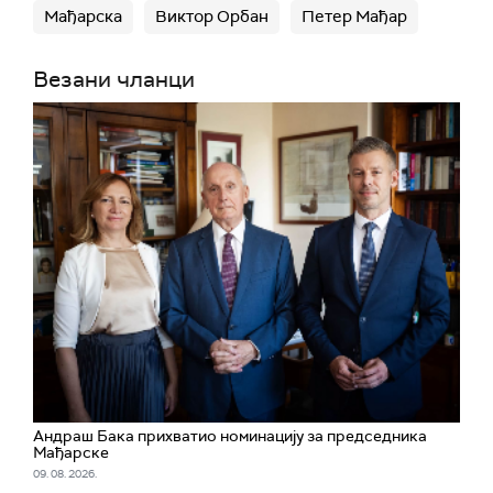
Мађарска
Виктор Орбан
Петер Мађар
Везани чланци
Андраш Бака прихватио номинацију за председника
Мађарске
09. 08. 2026.