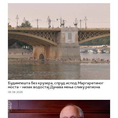
Будимпешта без крузера, спруд испод Маргаретиног
моста – низак водостај Дунава мења слику региона
08. 08. 2026.