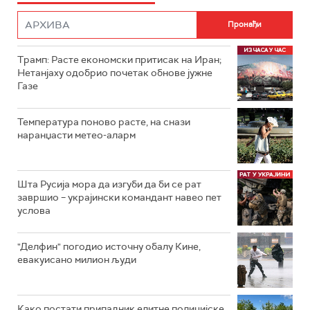
Трамп: Расте економски притисак на Иран;
Нетанјаху одобрио почетак обнове јужне
Газе
Температура поново расте, на снази
наранџасти метео-аларм
Шта Русија мора да изгуби да би се рат
завршио – украјински командант навео пет
услова
"Делфин" погодио источну обалу Кине,
евакуисано милион људи
Како постати припадник елитне полицијске