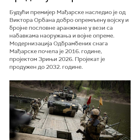
Будући премијер Мађарске наследио је од
Виктора Орбана добро опремљену војску и
бројне пословне аранжмане у вези са
набавкама наоружања и војне опреме.
Модернизација Одбрамбених снага
Мађарске почела је 2016. године,
пројектом Зрињи 2026. Пројекат је
продужен до 2032. године.