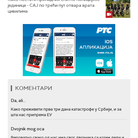
јединице - СAJ по трећи пут отвара врата
цивилима
КОМЕНТАРИ
Da, ali...
Како преживети прва три дана катастрофе у Србији, и за
шта нас припрема ЕУ
Dvojnik mog oca
Вероватно свако од нас има свог двојника са којим дели и