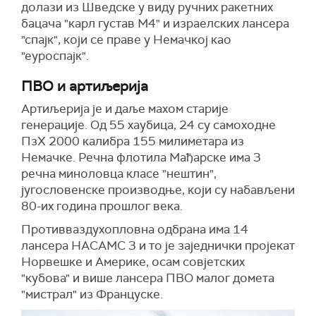
долази из Шведске у виду ручних ракетних
бацача "карл густав М4" и израелских лансера
"спајк", који се праве у Немачкој као
"еуроспајк".
ПВО и артиљерија
Артиљерија је и даље махом старије
генерације. Од 55 хаубица, 24 су самоходне
ПзХ 2000 калибра 155 милиметара из
Немачке. Речна флотила Мађарске има 3
речна миноловца класе "нештин",
југословенске производње, који су набављени
80-их година прошлог века.
Противваздухопловна одбрана има 14
лансера НАСАМС 3 и то је заједнички пројекат
Норвешке и Америке, осам совјетских
"кубова" и више лансера ПВО малог домета
"мистрал" из Француске.