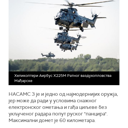
Хеликоптери Аирбус Х225М Ратног ваздухопловства
Мађарске
НАСАМС 3 је и једно од најмодернијих оружја,
јер може да ради у условима снажног
електронског ометања и гађа циљеве без
укљученог радара попут руског "панцира".
Максимални домет је 60 километара.