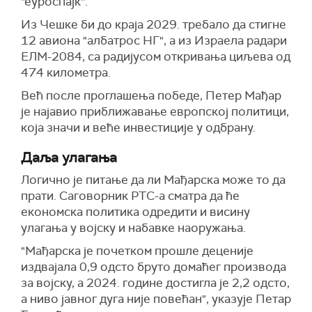
"еуроспајк".
Из Чешке би до краја 2029. требало да стигне
12 авиона "албатрос НГ", а из Израела радари
ЕЛМ-2084, са радијусом откривања циљева од
474 километра.
Већ после проглашења победе, Петер Мађар
је најавио приближавање европској политици,
која значи и веће инвестиције у одбрану.
Даља улагања
Логично је питање да ли Мађарска може то да
прати. Саговорник РТС-а сматра да ће
економска политика одредити и висину
улагања у војску и набавке наоружања.
"Мађарска је почетком прошле деценије
издвајала 0,9 одсто бруто домаћег производа
за војску, а 2024. године достигла је 2,2 одсто,
а ниво јавног дуга није повећан", указује Петар