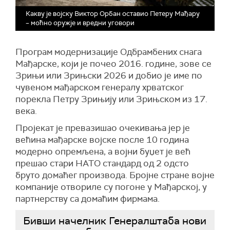
Какву је војску Виктор Орбан оставио Петеру Мађару
– моћно оружје и вредни уговори
Програм модернизације Одбрамбених снага
Мађарске, који је почео 2016. године, зове се
Зрињи или Зрињски 2026 и добио је име по
чувеном мађарском генералу хрватског
порекла Петру Зрињију или Зрињском из 17.
века.
Пројекат је превазишао очекивања јер је
већина мађарске војске после 10 година
модерно опремљена, а војни буџет је већ
прешао стари НАТО стандард од 2 одсто
бруто домаћег производа. Бројне стране војне
компаније отвориле су погоне у Мађарској, у
партнерству са домаћим фирмама.
Бивши начелник Генералштаба нови