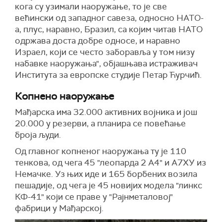
кога су узимали наоружање, то је све
већински од западног савеза, односно НАТО-
а, плус, наравно, Бразил, са којим читав НАТО
одржава доста добре односе, и наравно
Израел, који се често заборавља у том низу
набавке наоружања", објашњава истраживач
Института за европске студије Петар Ћурчић.
Копнено наоружање
Мађарска има 32.000 активних војника и још
20.000 у резерви, а планира се повећање
броја људи.
Од главног копненог наоружања ту је 110
тенкова, од чега 45 "леопарда 2 А4" и А7ХУ из
Немачке. Уз њих иде и 165 борбених возила
пешадије, од чега је 45 новијих модела "линкс
КФ-41" који се праве у "Рајнметаловој"
фабрици у Мађарској.