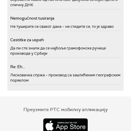
сличну ДНК
Nemogućnost tusiranja
Не туширате се сваког дана – не стидите се, то је здраво
Cestitke za uspeh
Да ли сте знали да се најбоље грамофонске ручице
производе у Србији
Re: Eh...
Лесковачка спржа – производ са заштићеним географским
пореклом
Преузмите РТС мобилну апликацију