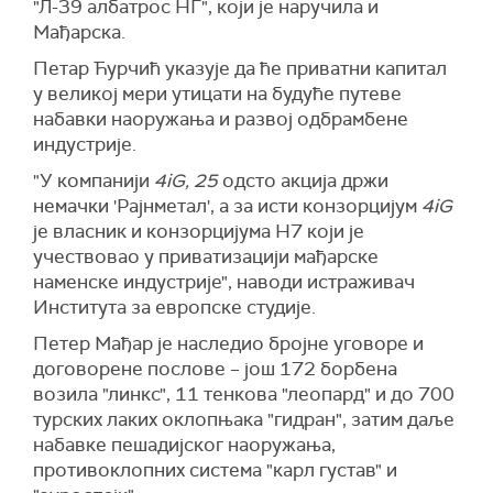
"Л-39 албатрос НГ", који је наручила и
Мађарска.
Петар Ћурчић указује да ће приватни капитал
у великој мери утицати на будуће путеве
набавки наоружања и развој одбрамбене
индустрије.
"У компанији
4iG, 25
одсто акција држи
немачки 'Рајнметал', а за исти конзорцијум
4iG
је власник и конзорцијума Н7 који је
учествовао у приватизацији мађарске
наменске индустрије", наводи истраживач
Института за европске студије.
Петер Мађар је наследио бројне уговоре и
договорене послове – још 172 борбена
возила "линкс", 11 тенкова "леопард" и до 700
турских лаких оклопњака "гидран", затим даље
набавке пешадијског наоружања,
противоклопних система "карл густав" и