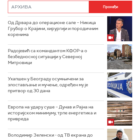
Од Дрвара до операционе сале – Никица
Грубор о Крајини, хирургији и породичним
коренима
Радојевић са командантом КФОР-а о
безбедносној ситуацији у Северној
Митровици
Ухапшен у Београду осумњичени за
злостављање и мучење, одређен му је
притвор од 30 дана
Европа на удару суше – Дунав и Рајна на
историјском минимуму, трпе енергетика и
привреда
Володимир Зеленски - од ТВ екрана до