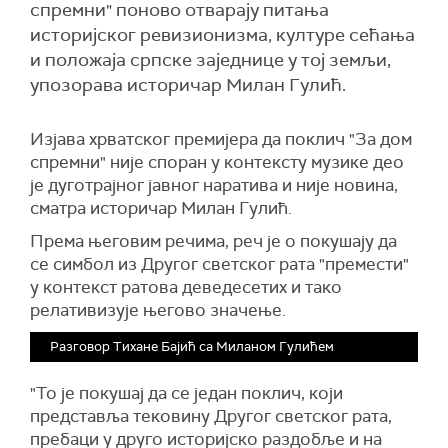
спремни" поново отварају питања
историјског ревизионизма, културе сећања
и положаја српске заједнице у тој земљи,
упозорава историчар Милан Гулић.
Изјава хрватског премијера да поклич "За дом
спремни" није споран у контексту музике део
је дуготрајног јавног наратива и није новина,
сматра историчар Милан Гулић.
Према његовим речима, реч је о покушају да
се симбол из Другог светског рата "премести"
у контекст ратова деведесетих и тако
релативизује његово значење.
Разговор Тихане Бајић са Миланом Гулићем
"То је покушај да се један поклич, који
представља тековину Другог светског рата,
пребаци у друго историјско раздобље и на