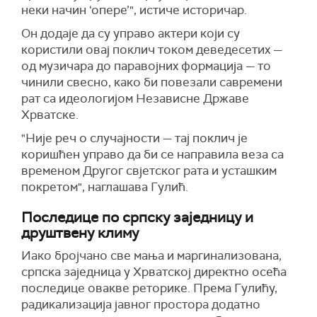
неки начин ‘опере’", истиче историчар.
Он додаје да су управо актери који су
користили овај поклич током деведесетих —
од музичара до паравојних формација — то
чинили свесно, како би повезали савремени
рат са идеологијом Независне Државе
Хрватске.
"Није реч о случајности — тај поклич је
коришћен управо да би се направила веза са
временом Другог свјетског рата и усташким
покретом", наглашава Гулић.
Последице по српску заједницу и
друштвену климу
Иако бројчано све мања и маргинализована,
српска заједница у Хрватској директно осећа
последице овакве реторике. Према Гулићу,
радикализација јавног простора додатно