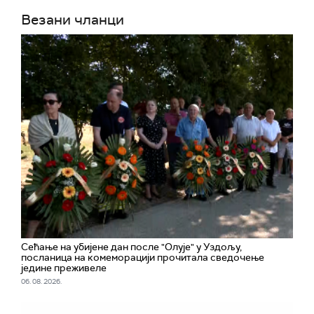
Везани чланци
Сећање на убијене дан после "Олује" у Уздољу,
посланица на комеморацији прочитала сведочење
једине преживеле
06. 08. 2026.