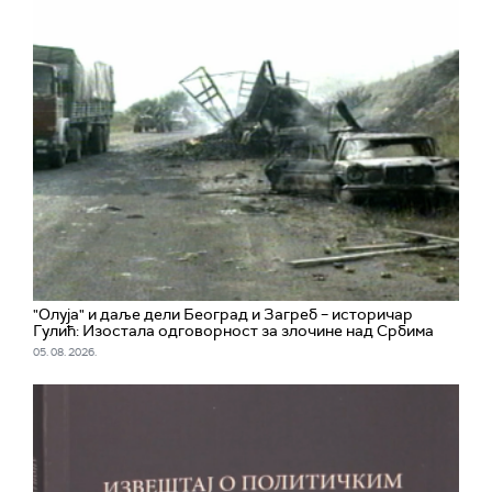
"Олуја" и даље дели Београд и Загреб – историчар
Гулић: Изостала одговорност за злочине над Србима
05. 08. 2026.