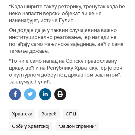
"Када ширите такву реторику, тренутак када ће
неко напасти верски објекат више не
изненађује", истиче Гулић.
Он додаје да је у таквим случајевима важно
институционално реаговање, јер напади не
погађају само мањинске заједнице, већ и саме
темеље државе.
"То није само напад на Српску православну
цркву, већ и на Републику Хрватску, јер је реч
о културном добру под државном заштитом“,
закључује Гулић.
Хрватска
Загреб
СПЦ
Срби у Хрватској
"За дом спремни"