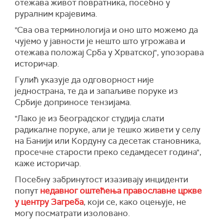
отежава живот повратника, посебно у
руралним крајевима.
"Сва ова терминологија и оно што можемо да
чујемо у јавности је нешто што угрожава и
отежава положај Срба у Хрватској", упозорава
историчар.
Гулић указује да одговорност није
једнострана, те да и запаљиве поруке из
Србије доприносе тензијама.
"Лако је из београдског студија слати
радикалне поруке, али је тешко живети у селу
на Банији или Кордуну са десетак становника,
просечне старости преко седамдесет година",
каже историчар.
Посебну забринутост изазивају инциденти
попут
недавног оштећења православне цркве
у центру Загреба
, који се, како оцењује, не
могу посматрати изоловано.