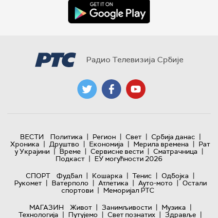
Радио Телевизија Србије
|
|
|
|
ВЕСТИ
Политика
Регион
Свет
Србија данас
|
|
|
|
Хроника
Друштво
Економија
Мерила времена
Рат
|
|
|
|
у Украјини
Време
Сервисне вести
Сматрачница
|
Подкаст
ЕУ могућности 2026
|
|
|
|
СПОРТ
Фудбал
Кошарка
Тенис
Одбојка
|
|
|
|
Рукомет
Ватерполо
Атлетика
Ауто-мото
Остали
|
спортови
Меморијал РТС
|
|
|
МАГАЗИН
Живот
Занимљивости
Музика
|
|
|
|
Технологијa
Путујемо
Свет познатих
Здравље