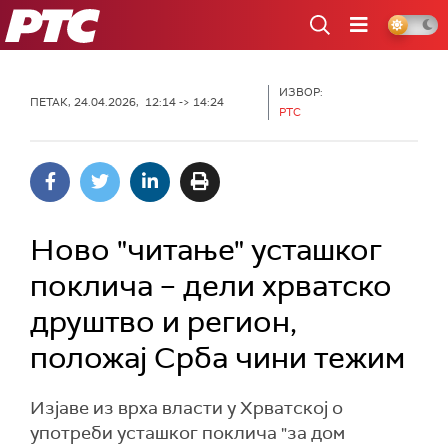
РТС
ИЗВОР:
ПЕТАК, 24.04.2026, 12:14 -> 14:24
РТС
Ново "читање" усташког
поклича – дели хрватско
друштво и регион,
положај Срба чини тежим
Изјаве из врха власти у Хрватској о
употреби усташког поклича "за дом