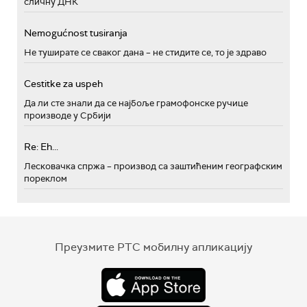
сличну ДНК
Nemogućnost tusiranja
Не туширате се сваког дана – не стидите се, то је здраво
Cestitke za uspeh
Да ли сте знали да се најбоље грамофонске ручице
производе у Србији
Re: Eh...
Лесковачка спржа – производ са заштићеним географским
пореклом
Преузмите РТС мобилну апликацију