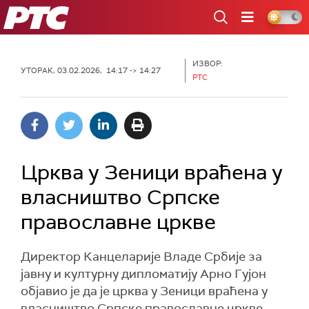
РТС
ИЗВОР:
УТОРАК, 03.02.2026, 14:17 -> 14:27
РТС
Црква у Зеници враћена у
власништво Српске
православне цркве
Директор Канцеларије Владе Србије за
јавну и културну дипломатију Арно Гујон
објавио је да је црква у Зеници враћена у
власништво Српске православне цркве.