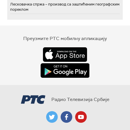
Лесковачка спржа – производ са заштићеним географским
пореклом
Преузмите РТС мобилну апликацију
Радио Телевизија Србије