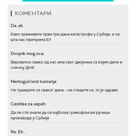
КОМЕНТАРИ
Da, ali...
Како преживети прва три дана катастрофе у Србији, и за
шта нас припрема ЕУ
Dvojnik mog oca
Вероватно свако од нас има свог двојника са којим дели и
сличну ДНК
Nemogućnost tusiranja
Не туширате се сваког дана – не стидите се, то је здраво
Cestitke za uspeh
Да ли сте знали да се најбоље грамофонске ручице
производе у Србији
Re: Eh...