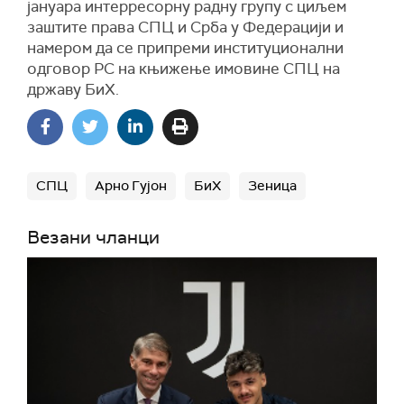
јануара интерресорну радну групу с циљем
заштите права СПЦ и Срба у Федерацији и
намером да се припреми институционални
одговор РС на књижење имовине СПЦ на
државу БиХ.
СПЦ
Арно Гујон
БиХ
Зеница
Везани чланци