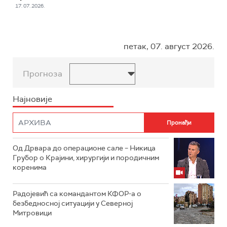
17. 07. 2026.
петак, 07. август 2026.
Прогноза
Најновије
Од Дрвара до операционе сале – Никица
Грубор о Крајини, хирургији и породичним
коренима
Радојевић са командантом КФОР-а о
безбедносној ситуацији у Северној
Митровици