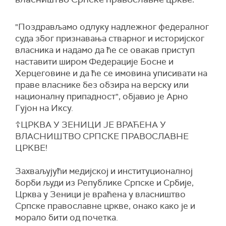
"Поздрављамо одлуку надлежног федералног
суда због признавања стварног и историјског
власника и надамо да ће се овакав приступ
наставити широм Федерације Босне и
Херцеговине и да ће се имовина уписивати на
праве власнике без обзира на верску или
националну припадност", објавио је Aрно
Гујон на Иксу.
☦️ЦРКВА У ЗЕНИЦИ ЈЕ ВРАЋЕНА У
ВЛАСНИШТВО СРПСКЕ ПРАВОСЛАВНЕ
ЦРКВЕ!
Захваљујући медијској и институционалној
борби људи из Републике Српске и Србије,
Црква у Зеници је враћена у власништво
Српске православне цркве, онако како је и
морало бити од почетка.