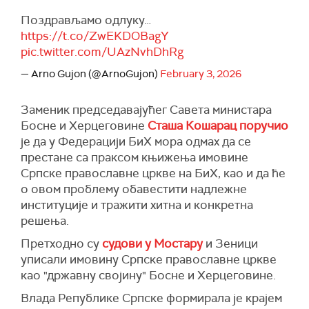
Поздрављамо одлуку…
https://t.co/ZwEKDOBagY
pic.twitter.com/UAzNvhDhRg
— Arno Gujon (@ArnoGujon)
February 3, 2026
Заменик председавајућег Савета министара
Босне и Херцеговине
Сташа Кошарац поручио
је да у Федерацији БиХ мора одмах да се
престане са праксом књижења имовине
Српске православне цркве на БиХ, као и да ће
о овом проблему обавестити надлежне
институције и тражити хитна и конкретна
решења.
Претходно су
судови у Мостару
и Зеници
уписали имовину Српске православне цркве
као "државну својину" Босне и Херцеговине.
Влада Републике Српске формирала је крајем