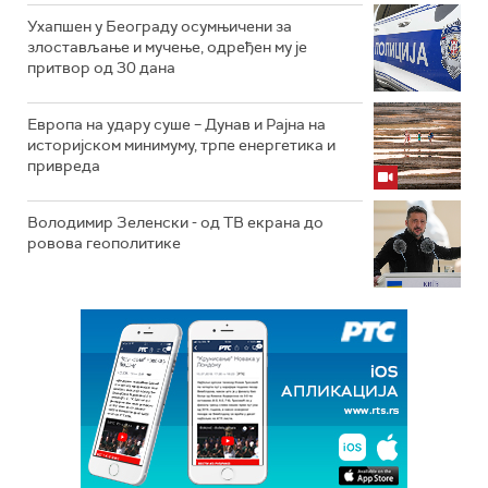
Ухапшен у Београду осумњичени за
злостављање и мучење, одређен му је
притвор од 30 дана
Европа на удару суше – Дунав и Рајна на
историјском минимуму, трпе енергетика и
привреда
Володимир Зеленски - од ТВ екрана до
ровова геополитике