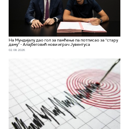
На Мундијалу дао гол за памћење па потписао за "стару
даму" - Алајбеговић нови играч Јувентуса
02. 08. 2026.