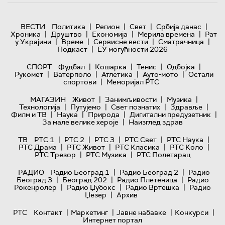
|
|
|
|
ВЕСТИ
Политика
Регион
Свет
Србија данас
|
|
|
|
Хроника
Друштво
Економија
Мерила времена
Рат
|
|
|
|
у Украјини
Време
Сервисне вести
Сматрачница
|
Подкаст
ЕУ могућности 2026
|
|
|
|
СПОРТ
Фудбал
Кошарка
Тенис
Одбојка
|
|
|
|
Рукомет
Ватерполо
Атлетика
Ауто-мото
Остали
|
спортови
Меморијал РТС
|
|
|
МАГАЗИН
Живот
Занимљивости
Музика
|
|
|
|
Технологијa
Путујемо
Свет познатих
Здравље
|
|
|
|
Филм и ТВ
Наука
Природа
Дигитални предузетник
|
За мале велике хероје
Наизглед здрав
|
|
|
|
|
ТВ
РТС 1
РТС 2
РТС 3
РТС Свет
РТС Наука
|
|
|
|
РТС Драма
РТС Живот
РТС Класика
РТС Коло
|
|
РТС Трезор
РТС Музика
РТС Полетарац
|
|
РАДИО
Радио Београд 1
Радио Београд 2
Радио
|
|
|
Београд 3
Београд 202
Радио Плетеница
Радио
|
|
|
Рокенролер
Радио Џубокс
Радио Вртешка
Радио
|
Џезер
Архив
|
|
|
|
РТС
Контакт
Маркетинг
Јавне набавке
Конкурси
Интернет портал