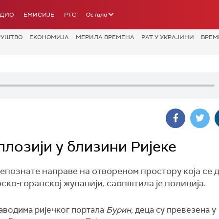
АДИО
ЕМИСИЈЕ
РТС
Остало
РУШТВО
ЕКОНОМИЈА
МЕРИЛА ВРЕМЕНА
РАТ У УКРАЈИНИ
ВРЕМ
плозији у близини Ријеке
 непознате направе на отвореном простору која се
ско-горанској жупанији, саопштила је полиција.
аводима ријечког портала
Бурин
, деца су превезена у