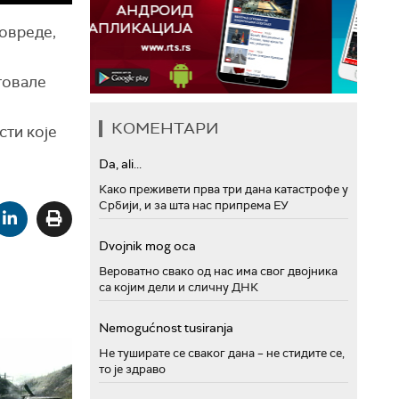
овреде,
аговале
КОМЕНТАРИ
сти које
Da, ali...
Како преживети прва три дана катастрофе у
Србији, и за шта нас припрема ЕУ
Dvojnik mog oca
Вероватно свако од нас има свог двојника
са којим дели и сличну ДНК
Nemogućnost tusiranja
Не туширате се сваког дана – не стидите се,
то је здраво