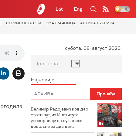
Lat
Eng
Е
СЕРВИСНЕ ВЕСТИ
СМАТРАЧНИЦА
АРХИВА РУБРИКА
субота, 08. август 2026.
Прогноза
Најновије
 догодила
Велимир Радојевић крв дао
стоти пут, из Института
упозоравају да су залихе
довољне за два дана