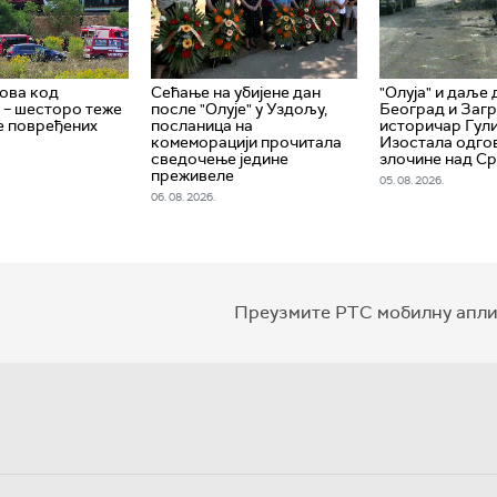
ова код
Сећање на убијене дан
"Олуја" и даље
 – шесторо теже
после "Олује" у Уздољу,
Београд и Загр
е повређених
посланица на
историчар Гули
комеморацији прочитала
Изостала одго
сведочење једине
злочине над С
преживеле
05. 08. 2026.
06. 08. 2026.
Преузмите РТС мобилну апли