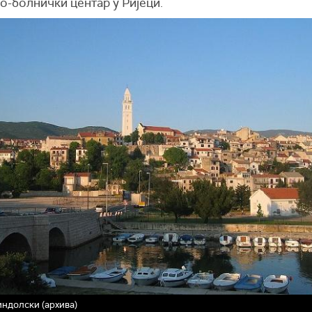
о-болнички центар у Ријеци.
ндолски (архива)