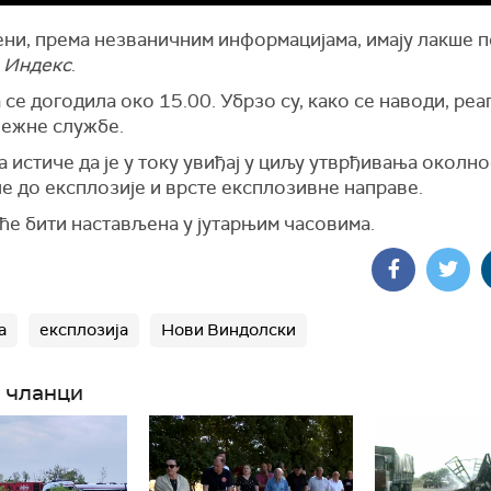
ни, према незваничним информацијама, имају лакше п
и
Индекс
.
се догодила око 15.00. Убрзо су, како се наводи, ре
лежне службе.
 истиче да је у току увиђај у циљу утврђивања околно
е до експлозије и врсте експлозивне направе.
ће бити настављена у јутарњим часовима.
а
експлозија
Нови Виндолски
 чланци