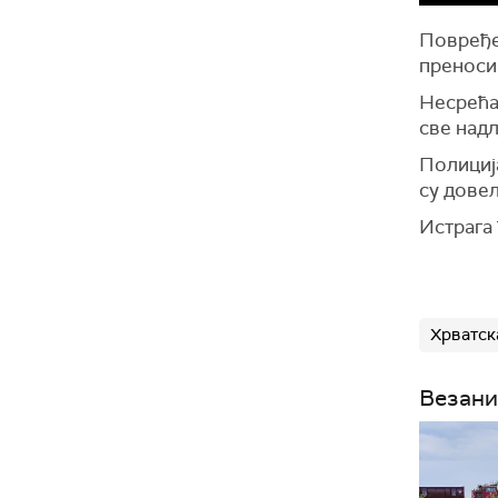
Повређе
пренос
Несрећа 
све над
Полиција
су довел
Истрага 
Хрватск
Везани