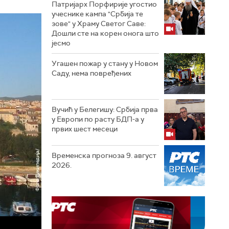
Патријарх Порфирије угостио
учеснике кампа "Србија те
зове" у Храму Светог Саве:
Дошли сте на корен онога што
јесмо
Угашен пожар у стану у Новом
Саду, нема повређених
Вучић у Белегишу: Србија прва
у Европи по расту БДП-а у
првих шест месеци
Временска прогноза 9. август
2026.