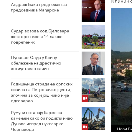
Клиничк
Андраш Бакa предложен за
председника Мађарске
Судар возова код Бјеловара –
шесторо теже и 14 лакше
повређених
Пуповац: Олуја у Книну
обележена на драстично
антиуставан начин
Годишњица страдања српских
цивила на Петровачкој цести,
злочина за који још нико није
одговарао
Румуни потапају барже са
камењем како би подигли ниво
Дунава испред нуклеарке
Нови Ви
Чернавода