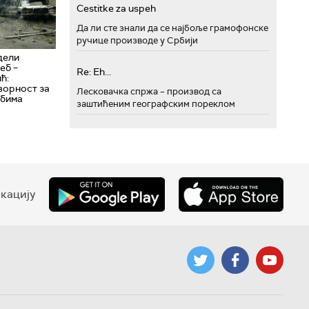
Cestitke za uspeh
Да ли сте знали да се најбоље грамофонске
ручице производе у Србији
 дели
еб –
Re: Eh...
ћ:
ворност за
Лесковачка спржа – производ са
рбима
заштићеним географским пореклом
кацију