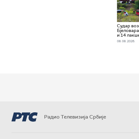
Судар воз
Бјеловара
и 14 лакш
08. 08. 2026.
Радио Телевизија Србије