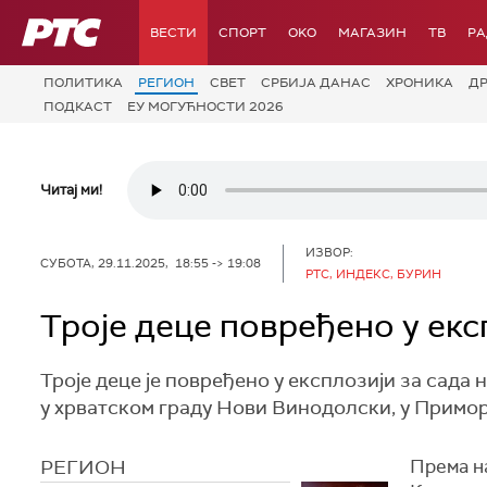
РТС
ВЕСТИ
СПОРТ
OKO
МАГАЗИН
ТВ
Р
ПОЛИТИКА
РЕГИОН
СВЕТ
СРБИЈА ДАНАС
ХРОНИКА
Д
ПОДКАСТ
ЕУ МОГУЋНОСТИ 2026
Читај ми!
ИЗВОР:
СУБОТА, 29.11.2025, 18:55 -> 19:08
РТС, ИНДЕКС, БУРИН
Троје деце повређено у екс
Троје деце је повређено у експлозији за садa
у хрватском граду Нови Винодолски, у Примор
РЕГИОН
Према н