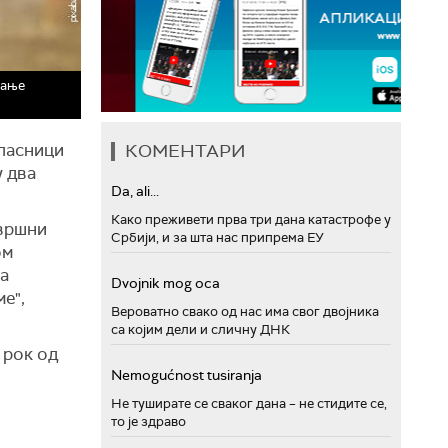
мање
КОМЕНТАРИ
власници
у два
Da, ali...
Како преживети прва три дана катастрофе у
звршни
Србији, и за шта нас припрема ЕУ
ом
ва
Dvojnik mog oca
е",
Вероватно свако од нас има свог двојника
са којим дели и сличну ДНК
 рок од
Nemogućnost tusiranja
Не туширате се сваког дана – не стидите се,
то је здраво