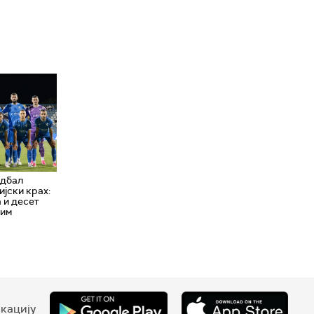
удбал
јски крах:
 и десет
ним
кацију