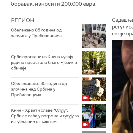
боравак, износити 200.000 евра.
РЕГИОН
Садашњи
регулиса
Обележено 85 година од
своје пр
злочина у Пребиловцима
Срби прогнани из Книна чувају
једино преостало благо – језик и
обичаје
Обележавање 85 година од
злочина над Србима у
Пребиловцима
Книн – Хрвати славе "Олују",
Срби се сећају погрома и тугују за
изгубљеним огњиштем