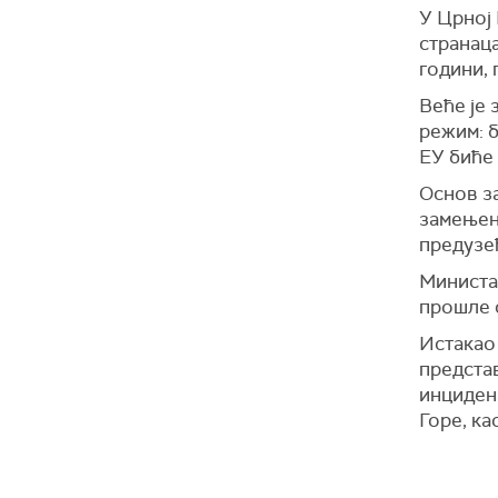
У Црној 
странаца
години,
Веће је
режим: 
ЕУ биће 
Основ з
замењен
преду
Министа
прошле 
Истакао 
представ
инцидена
Горе, ка