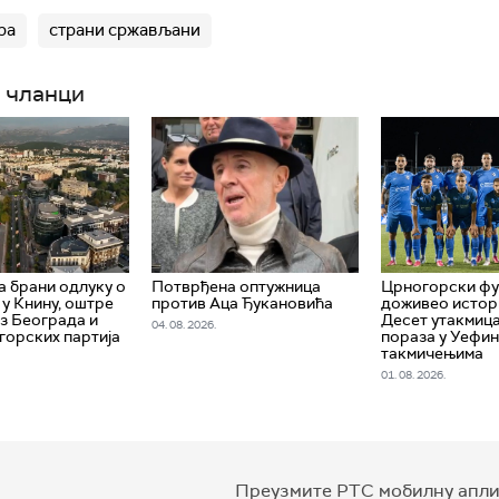
ра
страни сржављани
 чланци
 брани одлуку о
Потврђена оптужница
Црногорски ф
 у Книну, оштре
против Аца Ђукановића
доживео истори
из Београда и
Десет утакмица
04. 08. 2026.
горских партија
пораза у Уефи
такмичењима
01. 08. 2026.
Преузмите РТС мобилну апли