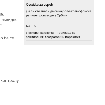
Cestitke za uspeh
Да ли сте знали да се најбоље грамофонске
а,
ручице производе у Србији
еликвидне
е
Re: Eh...
Лесковачка спржа – производ са
заштићеним географским пореклом
о ће се
е
а контролу