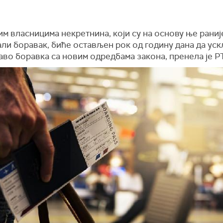
м власницима некретнина, који су на основу ње раниј
ли боравак, биће остављен рок од годину дана да уск
аво боравка са новим одредбама закона, пренела је Р