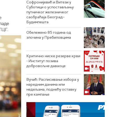
Софронијевић и Витези у
Суботици о успостављању
путничког железничког
е
саобраћаја Београд–
Будимпешта
ладе
ТЦГ.
Обележено 85 година од
злочина у Пребиловцима
Критично ниске резерве крви
- Институт позива
добровољне даваоце
Вучић: Расписивање избора у
наредним данима или
недељама, поднећу оставку
пре кампање