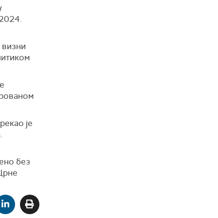
у
 2024.
 визни
литиком
е
трованом
рекао је
а.
шено без
 Црне