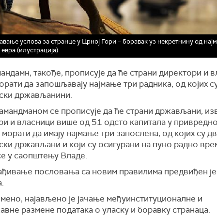
вање услова за странце у Црној Гори – боравак уз некретнину од нај
 евра (илустрација)
андамн, такође, прописује да ће страни директори и 
рати да запошљавају најмање три радника, од којих с
ски држављанини.
 амандманом се прописује да ће страни држављани, и
ри и власници више од 51 одсто капитала у привредн
 морати да имају најмање три запослена, од којих су д
ки држављани и који су осигурани на пуно радно врем
се у саопштењу Владе.
ађивање пословања са новим правилима предвиђен је
ана.
мено, најављено је јачање међуинституционалне и
авне размене података о уласку и боравку странаца.