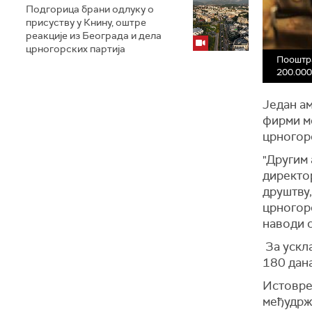
Подгорица брани одлуку о
присуству у Книну, оштре
реакције из Београда и дела
црногорских партија
Пооштра
200.000
Један ам
фирми мо
црногор
"Другим
директо
друштву,
црногорс
наводи 
За ускл
180 д
Истовре
међудрж