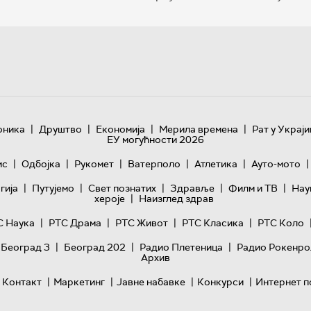
|
|
|
|
оника
Друштво
Економија
Мерила времена
Рат у Украји
ЕУ могућности 2026
|
|
|
|
|
|
ис
Одбојка
Рукомет
Ватерполо
Атлетика
Ауто-мото
|
|
|
|
|
гијa
Путујемо
Свет познатих
Здравље
Филм и ТВ
Нау
|
хероје
Наизглед здрав
|
|
|
|
С Наука
РТС Драма
РТС Живот
РТС Класика
РТС Коло
|
|
|
 Београд 3
Београд 202
Радио Плетеница
Радио Рокенро
Архив
|
|
|
|
Контакт
Маркетинг
Јавне набавке
Конкурси
Интернет п