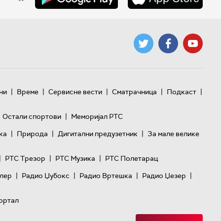
|
|
|
|
|
ни
Време
Сервисне вести
Сматрачница
Подкаст
|
Остали спортови
Меморијал РТС
|
|
|
ка
Природа
Дигитални предузетник
За мале велике
|
|
|
РТС Трезор
РТС Музика
РТС Полетарац
|
|
|
|
лер
Радио Џубокс
Радио Вртешка
Радио Џезер
ортал