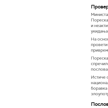
Провер
Министа
Пореска
и неакт
укидања
На основ
провети
приврем
Пореска
спречил
посло
Истиче с
национал
боравка
злоупот
Послов