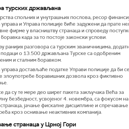
а турских држављана
рства спољних и унутрашњих послова, ресор финансиј
 управа и Управа полиције биће задужени да прате н
ивне фирме у власништву странаца и спроведу поступк
 боравка када за то постоје законски услови.
у ранијих разговора са турским званичницима, додатн
 подаци о 13.500 држављана Турске са одобреним
еним и сталним боравком.
 управа достављаће податке Управи полиције да би с
е злоупотребе боравишних дозвола кроз фиктивно
вање.
е да су те мере део ширег пакета закључака Већа за
ну безбедност, усвојеног 4. новембра, са фокусом н
 странаца, јачање фискалне дисциплине и спречавање
реба кроз оснивање неактивних компанија.
ање странаца у Црној Гори