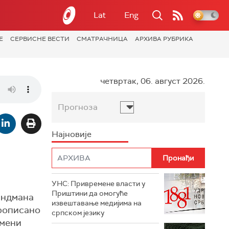
Lat
Eng
Е
СЕРВИСНЕ ВЕСТИ
СМАТРАЧНИЦА
АРХИВА РУБРИКА
четвртак, 06. август 2026.
Прогноза
Најновије
з
УНС: Привремене власти у
Приштини да омогуће
андмана
извештавање медијима на
прописано
српском језику
емени