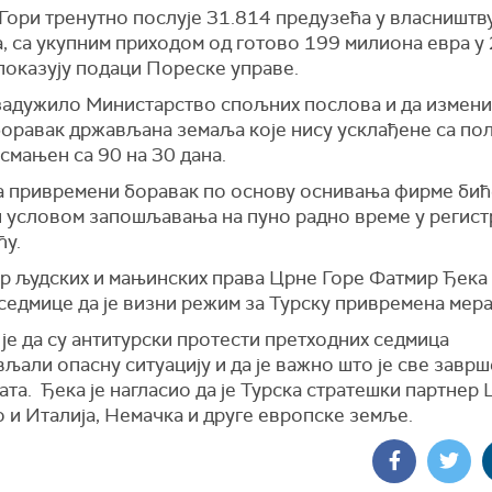
Гори тренутно послује 31.814 предузећа у власништв
, са укупним приходом од готово 199 милиона евра у
 показују подаци Пореске управе.
 задужило Министарство спољних послова и да измени
боравак држављана земаља које нису усклађене са по
смањен са 90 на 30 дана.
а привремени боравак по основу оснивања фирме бић
 условом запошљавања на пуно радно време у регис
зећу.
р људских и мањинских права Црне Горе Фатмир Ђека 
седмице да је визни режим за Турску привремена мер
је да су антитурски протести претходних седмица
љали опасну ситуацију и да је важно што је све завр
та. Ђека је нагласио да је Турска стратешки партнер
о и Италија, Немачка и друге европске земље.