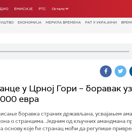
АДИО
ЕМИСИЈЕ
РТС
Остало
РУШТВО
ЕКОНОМИЈА
МЕРИЛА ВРЕМЕНА
РАТ У УКРАЈИНИ
ВРЕМ
нце у Црној Гори – боравак у
.000 евра
улисање боравка страних држављана, усвајањем ам
кона о странцима. Једним од кључних амандмана 
на основу које ће странац моћи да регулише привр