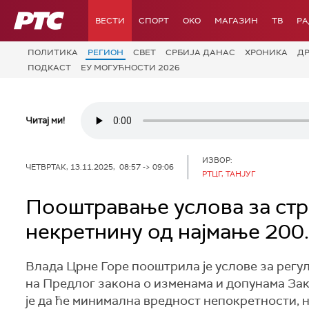
РТС
ВЕСТИ
СПОРТ
OKO
МАГАЗИН
ТВ
Р
ПОЛИТИКА
РЕГИОН
СВЕТ
СРБИЈА ДАНАС
ХРОНИКА
Д
ПОДКАСТ
ЕУ МОГУЋНОСТИ 2026
Читај ми!
ИЗВОР:
ЧЕТВРТАК, 13.11.2025, 08:57 -> 09:06
РТЦГ, ТАНЈУГ
Пооштравање услова за стра
некретнину од најмање 200
Влада Црне Горе пооштрила је услове за рег
на Предлог закона о изменама и допунама За
је да ће минимална вредност непокретности, 