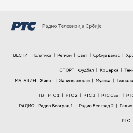
Радио Телевизија Србије
|
|
|
|
ВЕСТИ
Политика
Регион
Свет
Србија данас
Хр
|
|
СПОРТ
Фудбал
Кошарка
Тен
|
|
|
МАГАЗИН
Живот
Занимљивости
Музика
Техноло
|
|
|
|
ТВ
РТС 1
РТС 2
РТС 3
РТС Свет
РТ
|
|
РАДИО
Радио Београд 1
Радио Београд 2
Радио
РТС