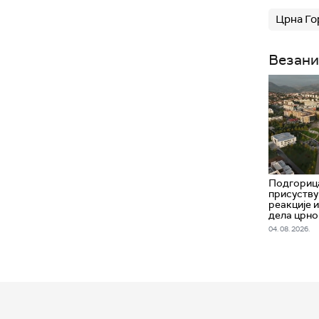
Црна Го
Везани
Подгорица
присуству
реакције 
дела црно
04. 08. 2026.