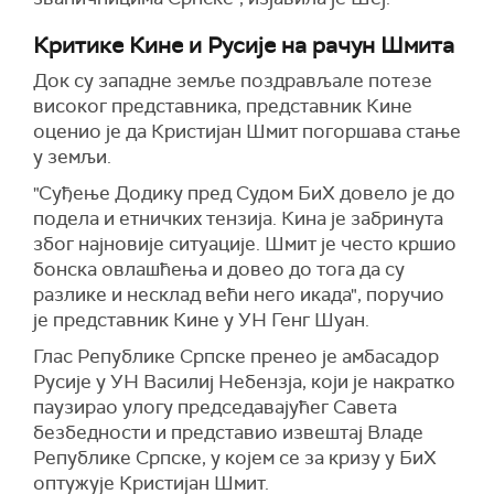
Критике Кине и Русије на рачун Шмита
Док су западне земље поздрављале потезе
високог представника, представник Кине
оценио је да Кристијан Шмит погоршава стање
у земљи.
"Суђење Додику пред Судом БиХ довело је до
подела и етничких тензија. Кина је забринута
због најновије ситуације. Шмит је често кршио
бонска овлашћења и довео до тога да су
разлике и несклад већи него икада", поручио
је представник Кине у УН Генг Шуан.
Глас Републике Српске пренео је амбасадор
Русије у УН Василиј Небензја, који је накратко
паузирао улогу председавајућег Савета
безбедности и представио извештај Владе
Републике Српске, у којем се за кризу у БиХ
оптужује Кристијан Шмит.