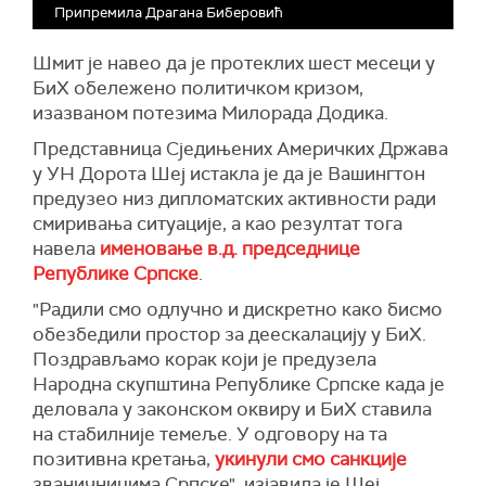
Припремила Драгана Биберовић
Шмит је навео да је протеклих шест месеци у
БиХ обележено политичком кризом,
изазваном потезима Милорада Додика.
Представница Сједињених Америчких Држава
у УН Дорота Шеј истакла је да је Вашингтон
предузео низ дипломатских активности ради
смиривања ситуације, а као резултат тога
навела
именовање в.д. председнице
Републике Српске
.
"Радили смо одлучно и дискретно како бисмо
обезбедили простор за деескалацију у БиХ.
Поздрављамо корак који је предузела
Народна скупштина Републике Српске када је
деловала у законском оквиру и БиХ ставила
на стабилније темеље. У одговору на та
позитивна кретања,
укинули смо санкције
званичницима Српске", изјавила је Шеј.