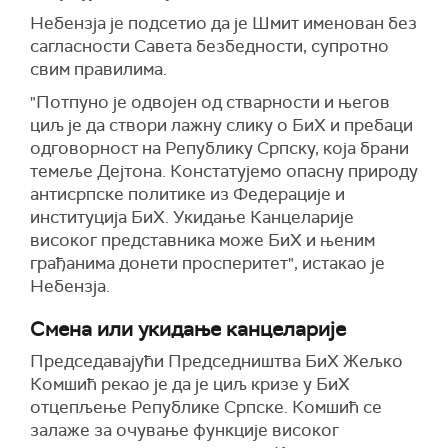
Небензја је подсетио да је Шмит именован без
сагласности Савета безбедности, супротно
свим правилима.
"Потпуно је одвојен од стварности и његов
циљ је да створи лажну слику о БиХ и пребаци
одговорност на Републику Српску, која брани
темеље Дејтона. Констатујемо опасну природу
антисрпске политике из Федерације и
институција БиХ. Укидање Канцеларије
високог представника може БиХ и њеним
грађанима донети просперитет", истакао је
Небензја.
Смена или укидање канцеларије
Председавајући Председништва БиХ Жељко
Комшић рекао је да је циљ кризе у БиХ
отцепљење Републике Српске. Комшић се
залаже за очување функције високог