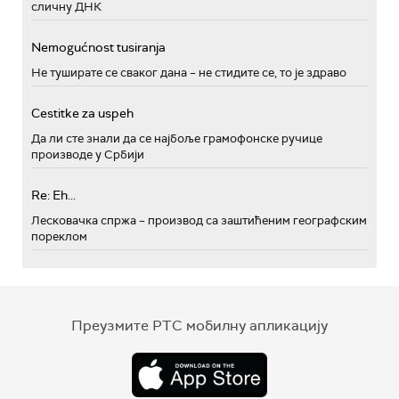
сличну ДНК
Nemogućnost tusiranja
Не туширате се сваког дана – не стидите се, то је здраво
Cestitke za uspeh
Да ли сте знали да се најбоље грамофонске ручице
производе у Србији
Re: Eh...
Лесковачка спржа – производ са заштићеним географским
пореклом
Преузмите РТС мобилну апликацију