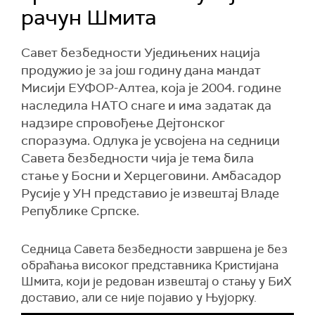
рачун Шмита
Савет безбедности Уједињених нација
продужио је за још годину дана мандат
Мисији ЕУФОР-Алтеа, која је 2004. године
наследила НАТО снаге и има задатак да
надзире спровођење Дејтонског
споразума. Одлука је усвојена на седници
Савета безбедности чија је тема била
стање у Босни и Херцеговини. Амбасадор
Русије у УН представио је извештај Владе
Републике Српске.
Седница Савета безбедности завршена је без
обраћања високог представника Кристијана
Шмита, који је редован извештај о стању у БиХ
доставио, али се није појавио у Њујорку.