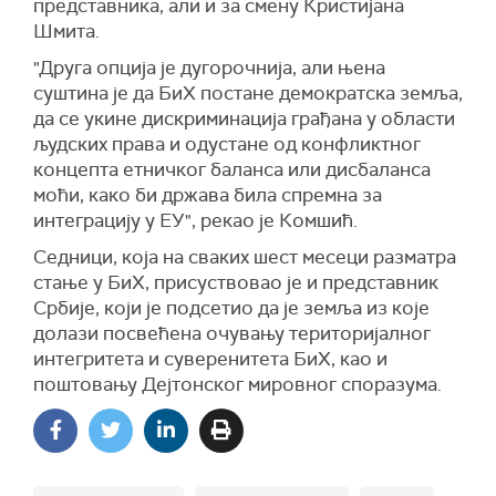
представника, али и за смену Кристијана
Шмита.
"Друга опција је дугорочнија, али њена
суштина је да БиХ постане демократска земља,
да се укине дискриминација грађана у области
људских права и одустане од конфликтног
концепта етничког баланса или дисбаланса
моћи, како би држава била спремна за
интеграцију у ЕУ", рекао је Комшић.
Седници, која на сваких шест месеци разматра
стање у БиХ, присуствовао је и представник
Србије, који је подсетио да је земља из које
долази посвећена очувању територијалног
интегритета и суверенитета БиХ, као и
поштовању Дејтонског мировног споразума.