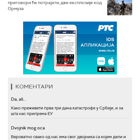
преговори ће потрајати; две експлозије код
Ормуза
КОМЕНТАРИ
Da, ali...
Како преживети прва три дана катастрофе у Србији, и за
шта нас припрема ЕУ
Dvojnik mog oca
Вероватно свако од нас има свог двојника са којим дели и