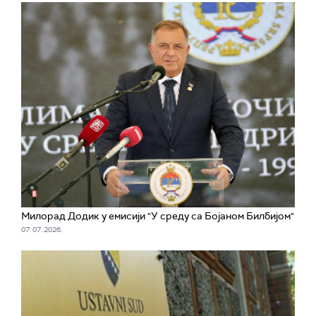
Милорад Додик у емисији "У среду са Бојаном Билбијом"
07. 07. 2026.