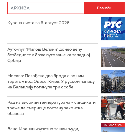
Курсна листа за 6. август 2026.
Ауто-пут "Милош Велики" донео већу
безбедност и брже путовање ка западној
Србији
Москва: Погођена два брода с војним
теретом код Одесе; Кијев: У руском нападу
на Балаклију погинуле три особе
Рад на високим температурама – синдикати
траже да смернице постану законска
обавеза
Венс: Иранци изузетно тешки људи,