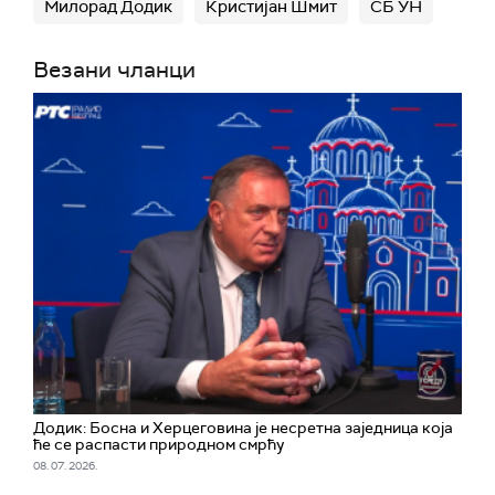
Милорад Додик
Кристијан Шмит
СБ УН
Везани чланци
Додик: Босна и Херцеговина је несретна заједница која
ће се распасти природном смрћу
08. 07. 2026.