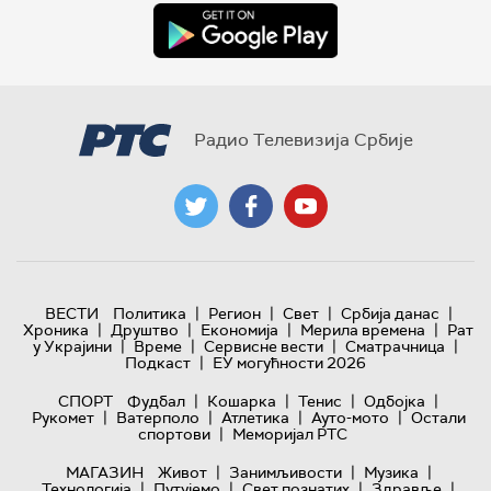
Радио Телевизија Србије
|
|
|
|
ВЕСТИ
Политика
Регион
Свет
Србија данас
|
|
|
|
Хроника
Друштво
Економија
Мерила времена
Рат
|
|
|
|
у Украјини
Време
Сервисне вести
Сматрачница
|
Подкаст
ЕУ могућности 2026
|
|
|
|
СПОРТ
Фудбал
Кошарка
Тенис
Одбојка
|
|
|
|
Рукомет
Ватерполо
Атлетика
Ауто-мото
Остали
|
спортови
Меморијал РТС
|
|
|
МАГАЗИН
Живот
Занимљивости
Музика
|
|
|
|
Технологијa
Путујемо
Свет познатих
Здравље