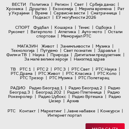
|
|
|
|
ВЕСТИ
Политика
Регион
Свет
Србија данас
|
|
|
|
Хроника
Друштво
Економија
Мерила времена
Рат
|
|
|
|
у Украјини
Време
Сервисне вести
Сматрачница
|
Подкаст
ЕУ могућности 2026
|
|
|
|
СПОРТ
Фудбал
Кошарка
Тенис
Одбојка
|
|
|
|
Рукомет
Ватерполо
Атлетика
Ауто-мото
Остали
|
спортови
Меморијал РТС
|
|
|
МАГАЗИН
Живот
Занимљивости
Музика
|
|
|
|
Технологијa
Путујемо
Свет познатих
Здравље
|
|
|
|
Филм и ТВ
Наука
Природа
Дигитални предузетник
|
За мале велике хероје
Наизглед здрав
|
|
|
|
|
ТВ
РТС 1
РТС 2
РТС 3
РТС Свет
РТС Наука
|
|
|
|
РТС Драма
РТС Живот
РТС Класика
РТС Коло
|
|
РТС Трезор
РТС Музика
РТС Полетарац
|
|
РАДИО
Радио Београд 1
Радио Београд 2
Радио
|
|
|
Београд 3
Београд 202
Радио Плетеница
Радио
|
|
|
Рокенролер
Радио Џубокс
Радио Вртешка
Радио
|
Џезер
Архив
|
|
|
|
РТС
Контакт
Маркетинг
Јавне набавке
Конкурси
Интернет портал