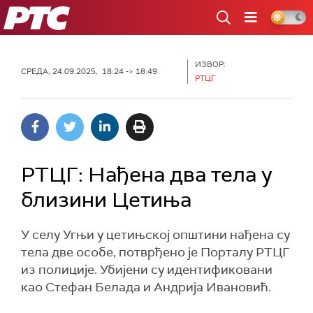
РТС
ИЗВОР:
СРЕДА, 24.09.2025, 18:24 -> 18:49
РТЦГ
РТЦГ: Нађена два тела у
близини Цетиња
У селу Угњи у цетињској општини нађена су
тела две особе, потврђено је Порталу РТЦГ
из полиције. Убијени су идентификовани
као Стефан Белада и Андрија Ивановић.