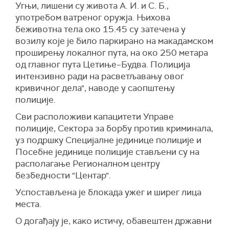
Угњи, лишени су живота А. И. и С. Б.,
употребом ватреног оружја. Њихова
беживотна тела око 15.45 су затечена у
возилу које је било паркирано на макадамском
проширењу локалног пута, на око 250 метара
од главног пута Цетиње–Будва. Полиција
интензивно ради на расветљавању овог
кривичног дела", наводе у саопштењу
полиције.
Сви расположиви капацитети Управе
полиције, Сектора за борбу против криминала,
уз подршку Специјалне јединице полиције и
Посебне јединице полиције стављени су на
располагање Регионалном центру
безбедности "Центар".
Успостављена је блокада ужег и ширег лица
места.
О догађају је, како истичу, обавештен државни