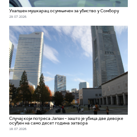
Ухапшен мушкарац осумњичен за убиство у Сомбору
29. 07. 2026.
Случај који потреса Јапан – зашто је убица две девојке
осуђен на само десет година затвора
18. 07. 2026.