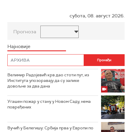
субота, 08. август 2026.
Прогноза
Најновије
Велимир Радојевић крв дао стоти пут, из
Института упозоравају да су залихе
довољне за два дана
Угашен пожар у стану у Новом Саду, нема
повређених
Вучић у Белегишу: Србија прва у Европи по