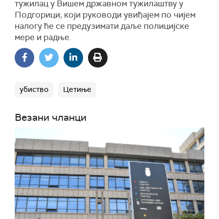
тужилац у Вишем државном тужилаштву у
Подгорици, који руководи увиђајем по чијем
налогу ће се предузимати даље полицијске
мере и радње.
убиство
Цетиње
Везани чланци