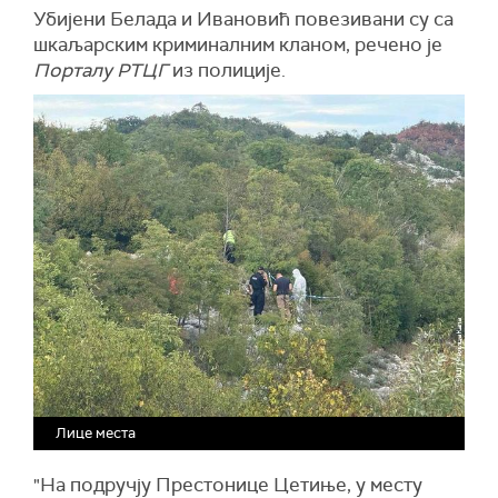
Убијени Белада и Ивановић повезивани су са
шкаљарским криминалним кланом, речено је
Порталу
РТЦГ
из полиције.
Лице места
"На подручју Престонице Цетиње, у месту