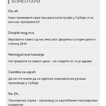
КОМЕНТАРИ
Da, ali...
Како преживети прва три дана катастрофе у Србији, и за
шта нас припрема ЕУ
Dvojnik mog oca
Вероватно свако од нас има свог двојника са којим дели и
сличну ДНК
Nemogućnost tusiranja
Не туширате се сваког дана – не стидите се, то је здраво
Cestitke za uspeh
Да ли сте знали да се најбоље грамофонске ручице
производе у Србији
Re: Eh...
Лесковачка спржа – производ са заштићеним географским
пореклом