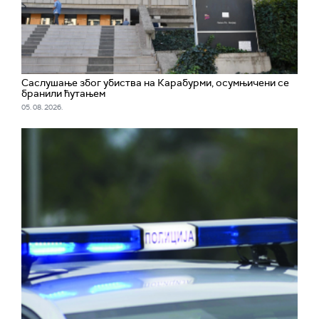
Саслушање због убиства на Карабурми, осумњичени се
бранили ћутањем
05. 08. 2026.