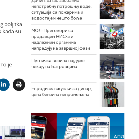
Дачић: Штаб забранио
непотребну потрошњу воде,
ситуација са пожарима и
водостајем нешто боља
 boljitka
МОЛ: Преговори са
s kada su
продавцем НИС-а и
надлежним органима
напредују ка завршној фази
Путничка возила најдуже
то је
чекају на Батровцима
Евродизел скупљи за динар,
цена бензина непромењена