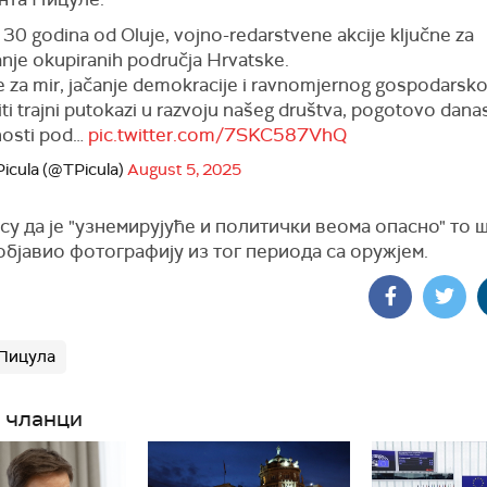
 30 godina od Oluje, vojno-redarstvene akcije ključne za
nje okupiranih područja Hrvatske.
e za mir, jačanje demokracije i ravnomjernog gospodarskog
iti trajni putokazi u razvoju našeg društva, pogotovo dana
dnosti pod…
pic.twitter.com/7SKC587VhQ
Picula (@TPicula)
August 5, 2025
су да је "узнемирујуће и политички веома опасно" то ш
бјавио фотографију из тог периода са оружјем.
Пицула
 чланци