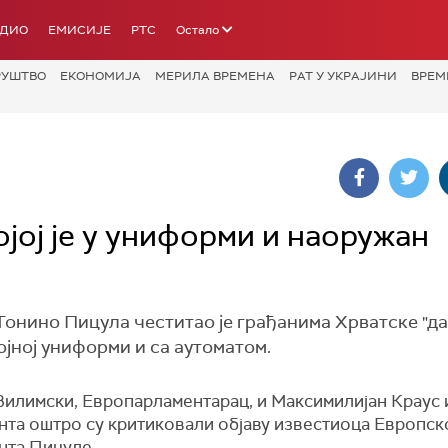
АДИО
ЕМИСИЈЕ
РТС
Остало
РУШТВО
ЕКОНОМИЈА
МЕРИЛА ВРЕМЕНА
РАТ У УКРАЈИНИ
ВРЕМ
ојој је у униформи и наоружан
Тонино Пицула честитао је грађанима Хрватске "д
ојној униформи и са аутоматом.
Вилимски, Европарламентарац, и Максимилијан Краус 
нта оштро су критиковали објаву известиоца Европск
нта Пицуле.