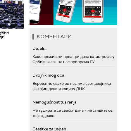
цулин
КОМЕНТАРИ
ији
Da, ali...
Како преживети прва три дана катастрофе у
Србији, и за шта нас припрема ЕУ
Dvojnik mog oca
Вероватно свако од нас има свог двојника
са којим дели и сличну ДНК
Nemogućnost tusiranja
Не туширате се сваког дана – не стидите се,
то је здраво
Cestitke za uspeh