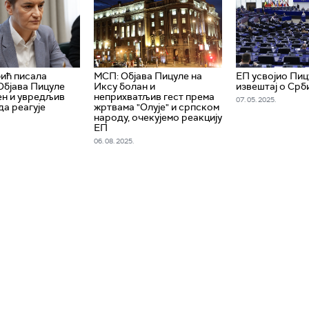
ић писала
МСП: Објава Пицуле на
ЕП усвојио Пи
Објава Пицуле
Иксу болан и
извештај о Срб
н и увредљив
неприхватљив гест према
07. 05. 2025.
да реагује
жртвама "Олује" и српском
народу, очекујемо реакцију
ЕП
06. 08. 2025.