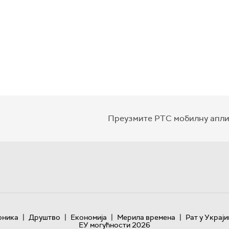
Преузмите РТС мобилну апли
|
|
|
|
оника
Друштво
Економија
Мерила времена
Рат у Украји
ЕУ могућности 2026