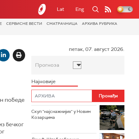
Lat
Eng
Е
СЕРВИСНЕ ВЕСТИ
СМАТРАЧНИЦА
АРХИВА РУБРИКА
петак, 07. август 2026.
Прогноза
Најновије
ан победе
Скуп "најснажнијих" у Новим
Козарцима
из бечког
ог