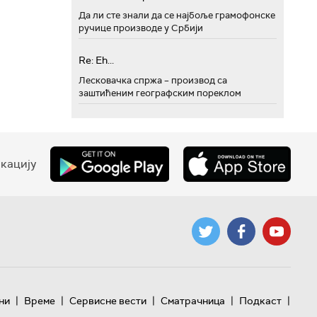
Да ли сте знали да се најбоље грамофонске
ручице производе у Србији
Re: Eh...
Лесковачка спржа – производ са
заштићеним географским пореклом
кацију
|
|
|
|
|
ни
Време
Сервисне вести
Сматрачница
Подкаст