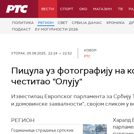
РТС
ВЕСТИ
СПОРТ
OKO
МАГАЗИН
ТВ
Р
ПОЛИТИКА
РЕГИОН
СВЕТ
СРБИЈА ДАНАС
ХРОНИКА
Д
ПОДКАСТ
ЕУ МОГУЋНОСТИ 2026
ИЗВОР:
УТОРАК, 05.08.2025, 22:24 -> 22:52
РТС
Пицула уз фотографију на к
честитао "Олују"
Известилац Европског парламента за Србију 
и домовинске захвалности”, својом сликом у в
РЕГИОН
Харалд 
парламе
Годишњица страдања српских
парламе