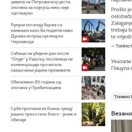
цивила на Петровачкој цести,
злочина за који још нико није
Prošlo je
одговарао
oslobađa
Zalaganj
Румуни потапају барже са
trebaju b
камењем како би подигли ниво
Дунава испред нуклеарке
te vrije
Чернавода
— Tonino 
Сећање на убијене дан после
"Олује" у Уздољу, посланица на
Указали 
комеморацији прочитала
Пицула о
сведочење једине преживеле
Обележено 85 година од
злочина у Пребиловцима
Тонино 
Срби прогнани из Книна чувају
Везани
једино преостало благо – језик и
обичаје