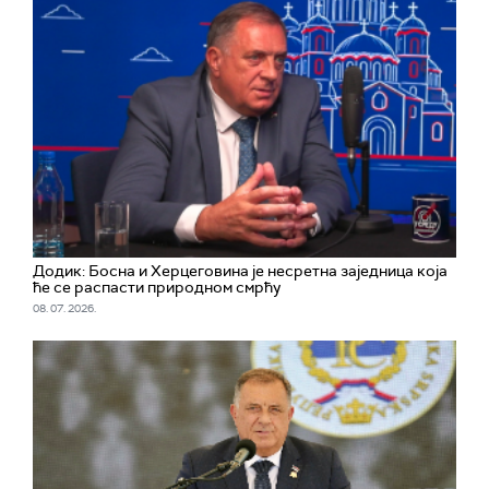
Додик: Босна и Херцеговина је несретна заједница која
ће се распасти природном смрћу
08. 07. 2026.