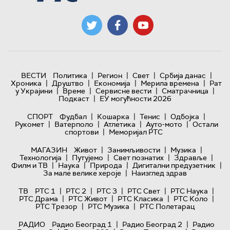
|
|
|
|
ВЕСТИ
Политика
Регион
Свет
Србија данас
|
|
|
|
Хроника
Друштво
Економија
Мерила времена
Рат
|
|
|
|
у Украјини
Време
Сервисне вести
Сматрачница
|
Подкаст
ЕУ могућности 2026
|
|
|
|
СПОРТ
Фудбал
Кошарка
Тенис
Одбојка
|
|
|
|
Рукомет
Ватерполо
Атлетика
Ауто-мото
Остали
|
спортови
Меморијал РТС
|
|
|
МАГАЗИН
Живот
Занимљивости
Музика
|
|
|
|
Технологијa
Путујемо
Свет познатих
Здравље
|
|
|
|
Филм и ТВ
Наука
Природа
Дигитални предузетник
|
За мале велике хероје
Наизглед здрав
|
|
|
|
|
ТВ
РТС 1
РТС 2
РТС 3
РТС Свет
РТС Наука
|
|
|
|
РТС Драма
РТС Живот
РТС Класика
РТС Коло
|
|
РТС Трезор
РТС Музика
РТС Полетарац
|
|
РАДИО
Радио Београд 1
Радио Београд 2
Радио