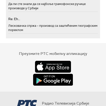
Да ли сте знали да се најбоље грамофонске ручице
производе у Србији
Re: Eh...
Лесковачка спржа – производ са заштићеним географским
пореклом
Преузмите РТС мобилну апликацију
Радио Телевизија Србије