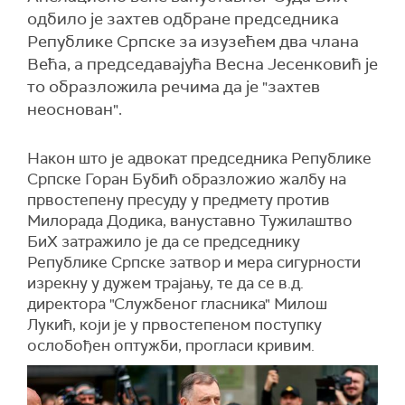
одбило је захтев одбране председника
Републике Српске за изузећем два члана
Већа, а председавајућа Весна Јесенковић је
то образложила речима да је "захтев
неоснован".
Након што је адвокат председника Републике
Српске Горан Бубић образложио жалбу на
првостепену пресуду у предмету против
Милорада Додика, вануставно Тужилаштво
БиХ затражило је да се председнику
Републике Српске затвор и мера сигурности
изрекну у дужем трајању, те да се в.д.
директора "Службеног гласника" Милош
Лукић, који је у првостепеном поступку
ослобођен оптужби, прогласи кривим.