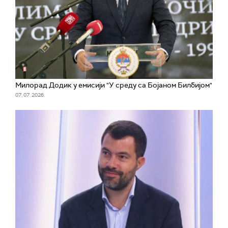
Милорад Додик у емисији "У среду са Бојаном Билбијом"
07. 07. 2026.