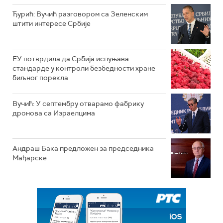
Ђурић: Вучић разговором са Зеленским
штити интересе Србије
ЕУ потврдила да Србија испуњава
стандарде у контроли безбедности хране
биљног порекла
Вучић: У септембру отварамо фабрику
дронова са Израелцима
Андраш Бакa предложен за председника
Мађарске