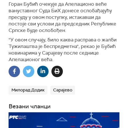
Горан Бубић очекује да Апелационо веће
вануставног Суда БиХ донесе ослобађајућу
пресуду у овом поступку, истакавши да
постоје сви услови да председник Републике
Српске буде ослобођен.
"У овом случају, било каква расправа о жалби
Тужилаштва је беспредметна", рекао је Бубић
новинарима у Сарајеву после седнице
Апелационог већа.
Милорад Додик
Сарајево
Везани чланци