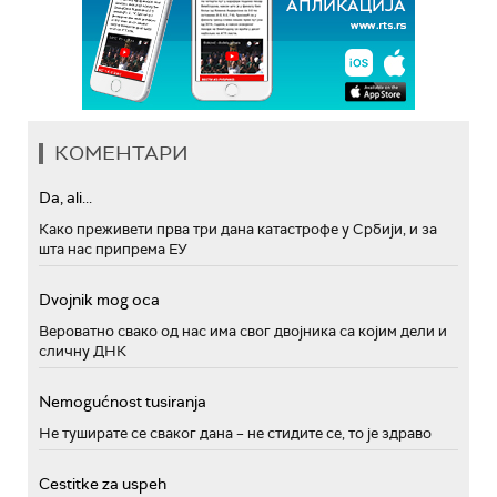
КОМЕНТАРИ
Da, ali...
Како преживети прва три дана катастрофе у Србији, и за
шта нас припрема ЕУ
Dvojnik mog oca
Вероватно свако од нас има свог двојника са којим дели и
сличну ДНК
Nemogućnost tusiranja
Не туширате се сваког дана – не стидите се, то је здраво
Cestitke za uspeh