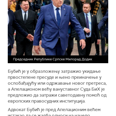
Председник Републике Српске Милорад Додик
Б
убић је у образложењу затражио укидање
првостепене пресуде и њено преиначење у
ослобађајућу или одржавање новог претреса,
а Апелационом већу вануставног Суда БиХ је
предложио да затражи саветодавну помоћ од
европских правосудних институција.
Адвокат Бубић је пред Апелационим већем
истакао да се жалба односи на начело