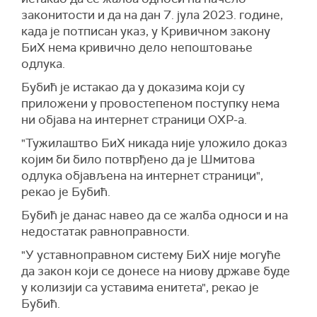
законитости и да на дан 7. јула 2023. године,
када је потписан указ, у Кривичном закону
БиХ нема кривично дело непоштовање
одлука.
Бубић је истакао да у доказима који су
приложени у провостепеном поступку нема
ни објава на интернет страници ОХР-а.
"Тужилаштво БиХ никада није уложило доказ
којим би било потврђено да је Шмитова
одлука објављена на интернет страници",
рекао је Бубић.
Бубић је данас навео да се жалба односи и на
недостатак равноправности.
"У уставноправном систему БиХ није могуће
да закон који се донесе на ниову државе буде
у колизији са уставима енитета", рекао је
Бубић.