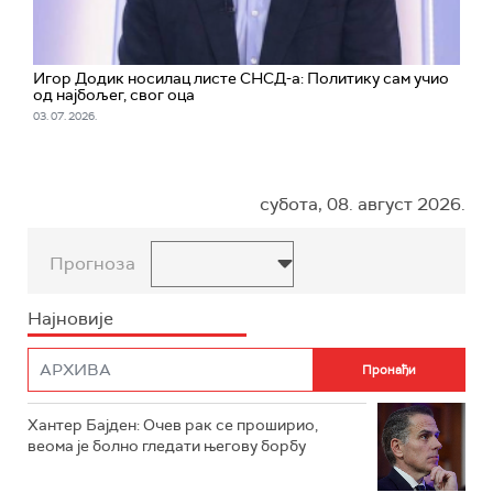
Игор Додик носилац листе СНСД-а: Политику сам учио
од најбољег, свог оца
03. 07. 2026.
субота, 08. август 2026.
Прогноза
Најновије
Хантер Бајден: Очев рак се проширио,
веома је болно гледати његову борбу