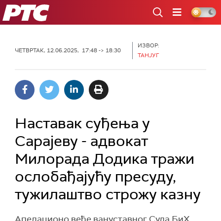
РТС
ИЗВОР:
ЧЕТВРТАК, 12.06.2025, 17:48 -> 18:30
ТАНЈУГ
Наставак суђења у
Сарајеву - адвокат
Милорада Додика тражи
ослобађајућу пресуду,
тужилаштво строжу казну
Апелационо веће вануставног Суда БиХ