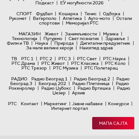
|
Подкаст
ЕУ могућности 2026
|
|
|
|
СПОРТ
Фудбал
Кошарка
Тенис
Одбојка
|
|
|
|
Рукомет
Ватерполо
Атлетика
Ауто-мото
Остали
|
спортови
Меморијал РТС
|
|
|
МАГАЗИН
Живот
Занимљивости
Музика
|
|
|
|
Технологијa
Путујемо
Свет познатих
Здравље
|
|
|
|
Филм и ТВ
Наука
Природа
Дигитални предузетник
|
За мале велике хероје
Наизглед здрав
|
|
|
|
|
ТВ
РТС 1
РТС 2
РТС 3
РТС Свет
РТС Наука
|
|
|
|
РТС Драма
РТС Живот
РТС Класика
РТС Коло
|
|
РТС Трезор
РТС Музика
РТС Полетарац
|
|
РАДИО
Радио Београд 1
Радио Београд 2
Радио
|
|
|
Београд 3
Београд 202
Радио Плетеница
Радио
|
|
|
Рокенролер
Радио Џубокс
Радио Вртешка
Радио
|
Џезер
Архив
|
|
|
|
РТС
Контакт
Маркетинг
Јавне набавке
Конкурси
Интернет портал
МАПА САЈТА