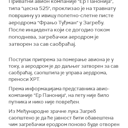
Приватни авион компаније "Ер Панонија“,
типа "цесна 525", проклизао је на травнату
површину уз ивицу полетно-слетне писте
аеродрома "Фрањо Туђман" у Загребу.
После инцидента који се догодио током
поподнева, загребачки аеродром је
затворен за сав саобраћај.
Поступак припрема за померање авиона је у
току, а аеродром је до даљњег затворен за сав
саобраћај, саопштила је управа аердрома,
преноси ХРТ.
Према информацијама представника авио-
компаније "Ер Панонија", на лету није било
путника и нико није повређен.
Из Међународне зрачне лука Загреб
саопштено је да ће јавност бити обавештена
чим загребачки еродром поново буде отворен