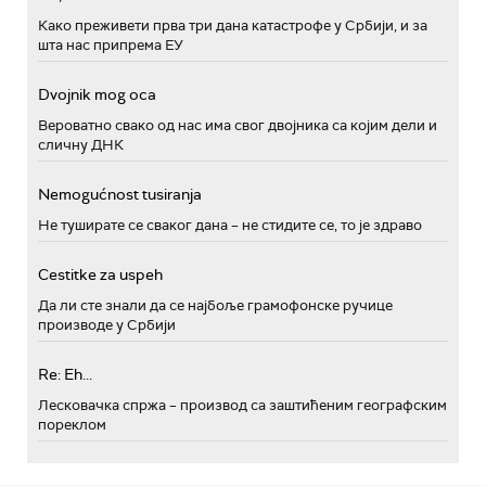
Како преживети прва три дана катастрофе у Србији, и за
шта нас припрема ЕУ
Dvojnik mog oca
Вероватно свако од нас има свог двојника са којим дели и
сличну ДНК
Nemogućnost tusiranja
Не туширате се сваког дана – не стидите се, то је здраво
Cestitke za uspeh
Да ли сте знали да се најбоље грамофонске ручице
производе у Србији
Re: Eh...
Лесковачка спржа – производ са заштићеним географским
пореклом