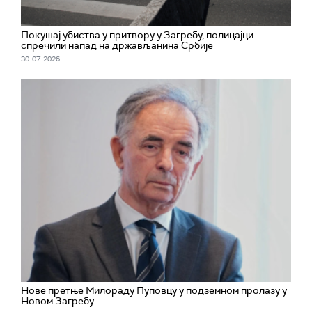
Покушај убиства у притвору у Загребу, полицајци
спречили напад на држављанина Србије
30. 07. 2026.
Нове претње Милораду Пуповцу у подземном пролазу у
Новом Загребу