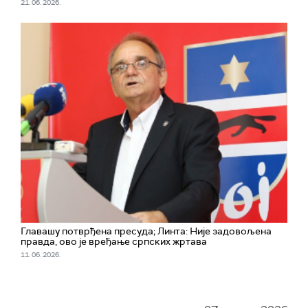
21. 06. 2026.
Главашу потврђена пресуда; Линта: Није задовољена
правда, ово је вређање српских жртава
11. 06. 2026.