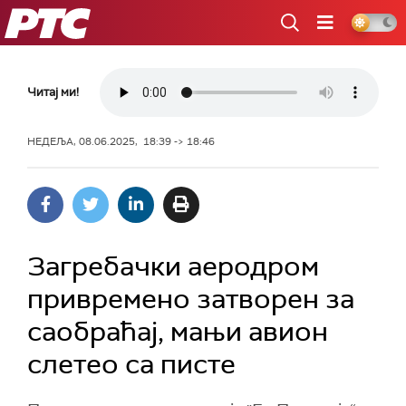
РТС
Читај ми!
НЕДЕЉА, 08.06.2025, 18:39 -> 18:46
Загребачки аеродром
привремено затворен за
саобраћај, мањи авион
слетео са писте