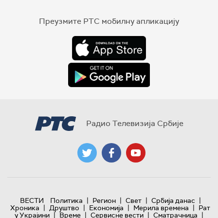
Преузмите РТС мобилну апликацију
Радио Телевизија Србије
|
|
|
|
ВЕСТИ
Политика
Регион
Свет
Србија данас
|
|
|
|
Хроника
Друштво
Економија
Мерила времена
Рат
|
|
|
|
у Украјини
Време
Сервисне вести
Сматрачница