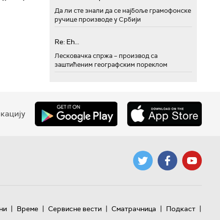
Да ли сте знали да се најбоље грамофонске
ручице производе у Србији
Re: Eh...
Лесковачка спржа – производ са
заштићеним географским пореклом
кацију
|
|
|
|
|
ни
Време
Сервисне вести
Сматрачница
Подкаст