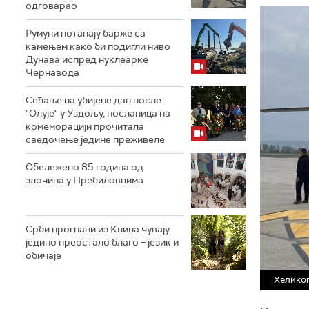
одговарао
Румуни потапају барже са
камењем како би подигли ниво
Дунава испред нуклеарке
Чернавода
Сећање на убијене дан после
"Олује" у Уздољу, посланица на
комеморацији прочитала
сведочење једине преживеле
Обележено 85 година од
злочина у Пребиловцима
Срби прогнани из Книна чувају
једино преостало благо – језик и
обичаје
Хеликоп