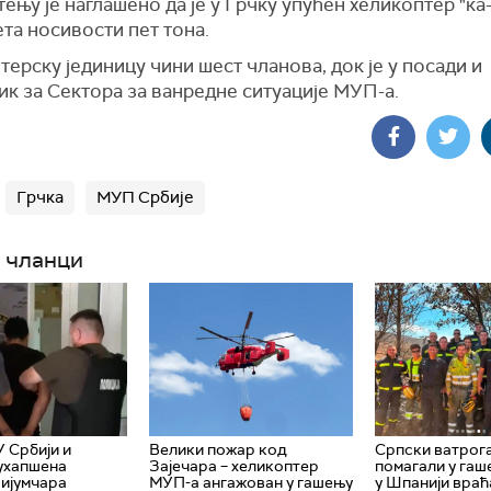
ењу је наглашено да је у Грчку упућен хеликоптер "ка-
та носивости пет тона.
ерску јединицу чини шест чланова, док је у посади и
ик за Сектора за ванредне ситуације МУП-а.
Грчка
МУП Србије
 чланци
У Србији и
Велики пожар код
Српски ватрога
ухапшена
Зајечара – хеликоптер
помагали у га
ријумчара
МУП-а ангажован у гашењу
у Шпанији враћа