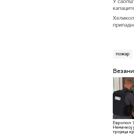
У саопшт
капаците
Хеликопт
припадн
пожар
Везани
Европол: 
Немачкој 
тројица к