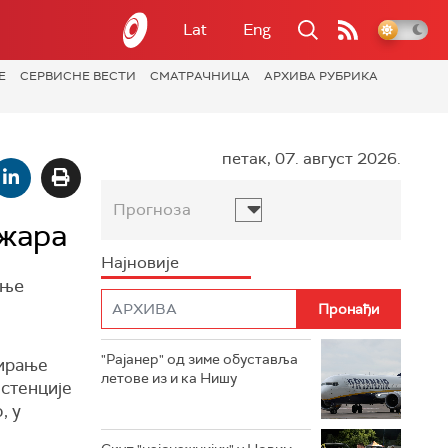
Lat
Eng
Е
СЕРВИСНЕ ВЕСТИ
СМАТРАЧНИЦА
АРХИВА РУБРИКА
петак, 07. август 2026.
Прогноза
ожара
Најновије
ење
"Рајанер" од зиме обуставља
вирање
летове из и ка Нишу
стенције
, у