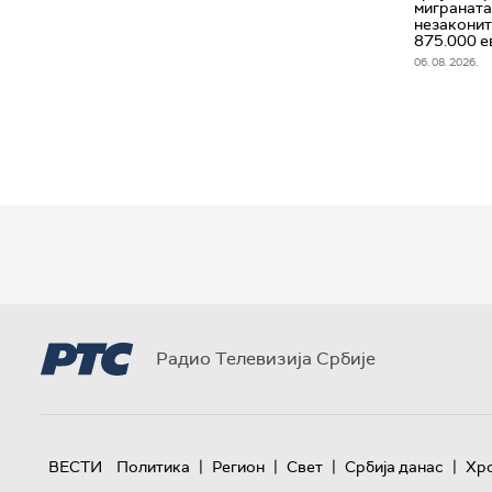
миграната 
незаконит
875.000 е
06. 08. 2026.
Радио Телевизија Србије
|
|
|
|
ВЕСТИ
Политика
Регион
Свет
Србија данас
Хр