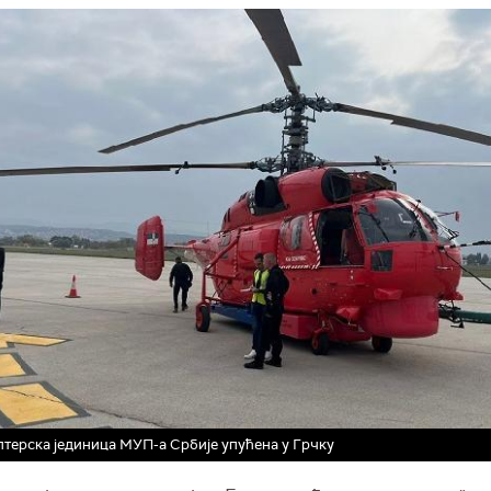
терска јединица МУП-а Србије упућена у Грчку