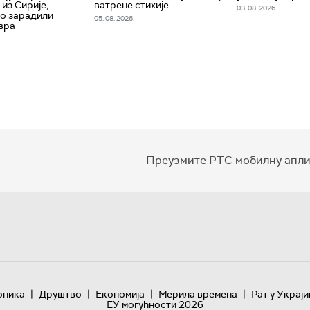
из Сирије,
ватрене стихије
03. 08. 2026.
о зарадили
05. 08. 2026.
вра
Преузмите РТС мобилну апли
|
|
|
|
оника
Друштво
Економија
Мерила времена
Рат у Украји
ЕУ могућности 2026