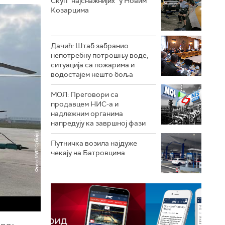
Скуп "најснажнијих" у Новим
Козарцима
Дачић: Штаб забранио
непотребну потрошњу воде,
ситуација са пожарима и
водостајем нешто боља
МОЛ: Преговори са
продавцем НИС-а и
надлежним органима
напредују ка завршној фази
Путничка возила најдуже
чекају на Батровцима