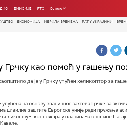
АДИО
ЕМИСИЈЕ
РТС
Остало
РУШТВО
ЕКОНОМИЈА
МЕРИЛА ВРЕМЕНА
РАТ У УКРАЈИНИ
ВРЕМ
у Грчку као помоћ у гашењу п
аопштило да је у Грчку упућен хеликоптор за гаш
 упућена на основу званичног захтева Грчке за акти
ма цивилне заштите Европске уније ради пружања аси
 великог шумског пожара у планинама општине Пагајо
 Кавале.