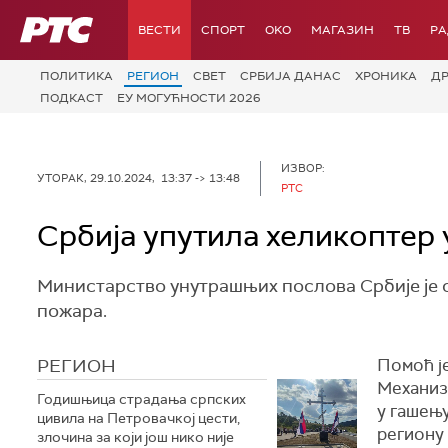
РТС
ВЕСТИ
СПОРТ
OKO
МАГАЗИН
ТВ
Р
ПОЛИТИКА
РЕГИОН
СВЕТ
СРБИЈА ДАНАС
ХРОНИКА
Д
ПОДКАСТ
ЕУ МОГУЋНОСТИ 2026
ИЗВОР:
УТОРАК, 29.10.2024, 13:37 -> 13:48
РТС
Србија упутила хеликoптер 
Министарство унутрашњих послова Србије је с
пожара.
РЕГИОН
Помоћ је
Механиз
Годишњица страдања српских
у гашењу
цивила на Петровачкој цести,
региону
злочина за који још нико није