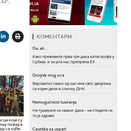
32",
КОМЕНТАРИ
Da, ali...
Како преживети прва три дана катастрофе у
Србији, и за шта нас припрема ЕУ
Dvojnik mog oca
Вероватно свако од нас има свог двојника
са којим дели и сличну ДНК
Nemogućnost tusiranja
Не туширате се сваког дана – не стидите се,
то је здраво
сци који су
шењу пожара
ју се кући
Cestitke za uspeh