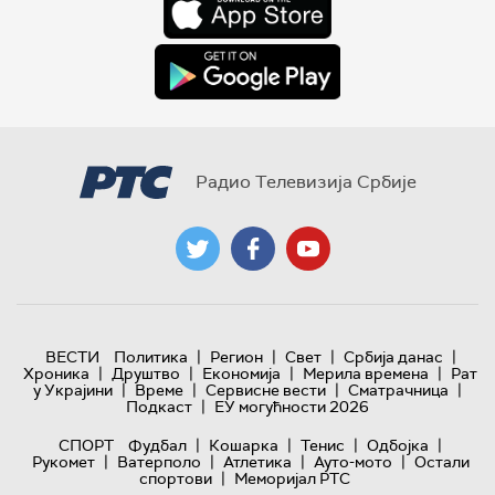
Радио Телевизија Србије
|
|
|
|
ВЕСТИ
Политика
Регион
Свет
Србија данас
|
|
|
|
Хроника
Друштво
Економија
Мерила времена
Рат
|
|
|
|
у Украјини
Време
Сервисне вести
Сматрачница
|
Подкаст
ЕУ могућности 2026
|
|
|
|
СПОРТ
Фудбал
Кошарка
Тенис
Одбојка
|
|
|
|
Рукомет
Ватерполо
Атлетика
Ауто-мото
Остали
|
спортови
Меморијал РТС