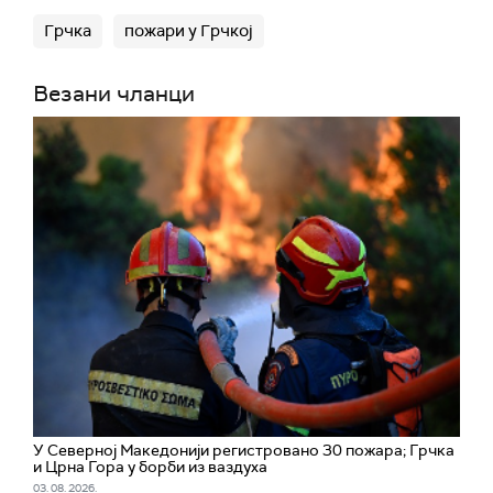
Грчка
пожари у Грчкој
Везани чланци
У Северној Македонији регистровано 30 пожара; Грчка
и Црна Гора у борби из ваздуха
03. 08. 2026.