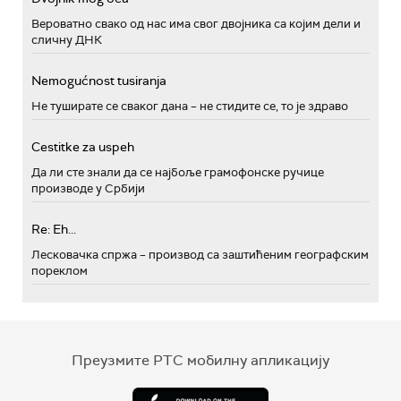
Вероватно свако од нас има свог двојника са којим дели и
сличну ДНК
Nemogućnost tusiranja
Не туширате се сваког дана – не стидите се, то је здраво
Cestitke za uspeh
Да ли сте знали да се најбоље грамофонске ручице
производе у Србији
Re: Eh...
Лесковачка спржа – производ са заштићеним географским
пореклом
Преузмите РТС мобилну апликацију