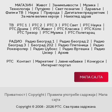
|
|
|
МАГАЗИН
Живот
Занимљивости
Музика
|
|
|
|
Технологијa
Путујемо
Свет познатих
Здравље
|
|
|
|
Филм и ТВ
Наука
Природа
Дигитални предузетник
|
За мале велике хероје
Наизглед здрав
|
|
|
|
|
ТВ
РТС 1
РТС 2
РТС 3
РТС Свет
РТС Наука
|
|
|
|
РТС Драма
РТС Живот
РТС Класика
РТС Коло
|
|
РТС Трезор
РТС Музика
РТС Полетарац
|
|
РАДИО
Радио Београд 1
Радио Београд 2
Радио
|
|
|
Београд 3
Београд 202
Радио Плетеница
Радио
|
|
|
Рокенролер
Радио Џубокс
Радио Вртешка
Радио
|
Џезер
Архив
|
|
|
|
РТС
Контакт
Маркетинг
Јавне набавке
Конкурси
Интернет портал
МАПА САЈТА
Приватност
Copyright
Правила употребе садржаја
Мапа
|
|
|
сајта
Copyright © 2008 - 2026 РТС. Сва права задржана.