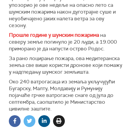
упозорио је ове недеље на опасно лето са
шумским пожарима након дуготрајне суше и
неуобичајено јаких налета ветра за ову
сезону.
Прошле године у шумским пожарима
на
северу земље погинуло је 20 људи, а 19.000
приморано је да напусти острво Родос.
За рано лоцирање пожара, ова медитеранска
земља све више користи дронове који помажу
у надгледању шумског земљишта.
Око 240 ватрогасаца из земаља укључујући
Бугарску, Малту, Молдавију и Румунију
појачаће грчке ватрогасне снаге од јула до
септембра, саопштило је Министарство
цивилне заштите.