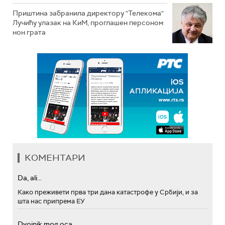
Приштина забранила директору "Телекома"
Лучићу улазак на КиМ, проглашен персоном
нон грата
КОМЕНТАРИ
Da, ali...
Како преживети прва три дана катастрофе у Србији, и за
шта нас припрема ЕУ
Dvojnik mog oca