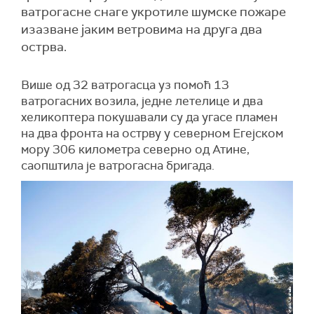
ватрогасне снаге укротиле шумске пожаре
изазване јаким ветровима на друга два
острва.
Више од 32 ватрогасца уз помоћ 13
ватрогасних возила, једне летелице и два
хеликоптера покушавали су да угасе пламен
на два фронта на острву у северном Егејском
мору 306 километра северно од Атине,
саопштила је ватрогасна бригада.