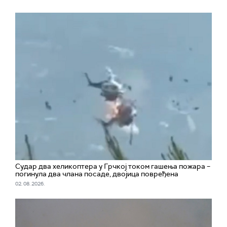
Судар два хеликоптера у Грчкој током гашења пожара –
погинула два члана посаде, двојица повређена
02. 08. 2026.