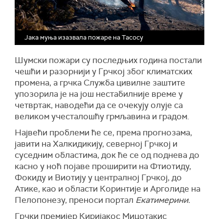
Јака муња изазвала пожаре на Тасосу
Шумски пожари су последњих година постали
чешћи и разорнији у Грчкој због климатских
промена, а грчка Служба цивилне заштите
упозорила је на још нестабилније време у
четвртак, наводећи да се очекују олује са
великом учесталошћу грмљавина и градом.
Највећи проблеми ће се, према прогнозама,
јавити на Халкидикију, северној Грчкој и
суседним областима, док ће се од поднева до
касно у ноћ појаве проширити на Фтиотиду,
Фокиду и Виотију у централној Грчкој, до
Атике, као и области Коринтије и Арголиде на
Пелопонезу, преноси портал
Екатимерини.
Грчки премијер Киријакос Мицотакис