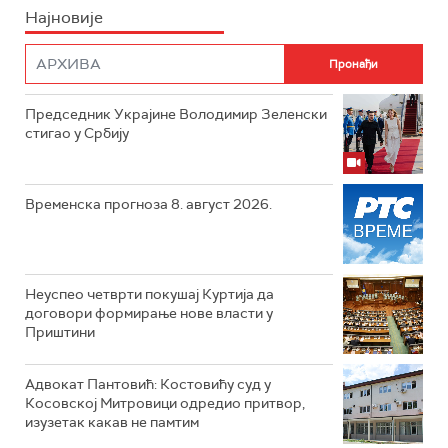
Најновије
Председник Украјине Володимир Зеленски
стигао у Србију
Временска прогноза 8. август 2026.
Неуспео четврти покушај Куртија да
договори формирање нове власти у
Приштини
Адвокат Пантовић: Костовићу суд у
Косовској Митровици одредио притвор,
изузетак какав не памтим