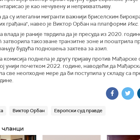
нтарисао је као нечувену и неприхватљиву.
 да су илегални мигранти важнији бриселским бирокр
х грађана", навео је Виктор Орбан на платформи
Икс
.
 влада је раније тврдила да је пресуда из 2020. годи
ећ затворила такозвaне транзитне зоне и пооштрила п
рањују будућа подношења захтева за азил.
 комисија поднела је другу пријаву против Мађарске 
j унији почетком 2022. године, наводећи да Мађарск
а све неопходне мере да би поступила у складу са пр
дине.
ка
Виктор Орбан
Европски суд правде
 чланци