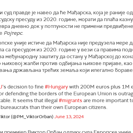
 суд правде је навео да ће Мађарска, која је раније о
удску пресуду из 2020. године, морати да плаћа казну
евра дневно док у потпуности не примени предвиђене
је
Ројтерс
.
пске уније истиче да Мађарска није предузела мере д
а са пресудом из 2020. године у вези са правима по
за међународну заштиту да остану у Мађарској до кон
 њиховој жалби против одбијања њихове пријаве, као
вања држављана трећих земаља који илегално бораве 
J
’s decision to fine
#Hungary
with 200M euros plus 1M 
) for defending the borders of the European Union is outr
ble. It seems that illegal
#migrants
are more important t
 bureaucrats than their own European citizens.
Viktor (@PM_ViktorOrban)
June 13, 2024
и премијер Виктор Орбан одлуку суда Европске уније