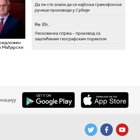
Да ли сте знали да се најбоље грамофонске
ручице производе у Србији
Re: Eh...
Лесковачка спржа – производ са
заштићеним географским пореклом
предложен
а Мађарске
кацију