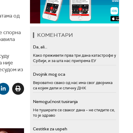
атама од
не спорна
КОМЕНТАРИ
равила
Da, ali...
суду
Како преживети прва три дана катастрофе у
Србији, и за шта нас припрема ЕУ
а није
есудом из
Dvojnik mog oca
Вероватно свако од нас има свог двојника
са којим дели и сличну ДНК
Nemogućnost tusiranja
Не туширате се сваког дана – не стидите се,
то је здраво
Cestitke za uspeh