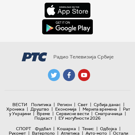
Радио Телевизија Србије
|
|
|
|
ВЕСТИ
Политика
Регион
Свет
Србија данас
|
|
|
|
Хроника
Друштво
Економија
Мерила времена
Рат
|
|
|
|
у Украјини
Време
Сервисне вести
Сматрачница
|
Подкаст
ЕУ могућности 2026
|
|
|
|
СПОРТ
Фудбал
Кошарка
Тенис
Одбојка
|
|
|
|
Рукомет
Ватерполо
Атлетика
Ауто-мото
Остали