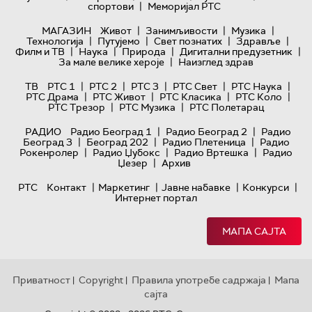
|
спортови
Меморијал РТС
|
|
|
МАГАЗИН
Живот
Занимљивости
Музика
|
|
|
|
Технологијa
Путујемо
Свет познатих
Здравље
|
|
|
|
Филм и ТВ
Наука
Природа
Дигитални предузетник
|
За мале велике хероје
Наизглед здрав
|
|
|
|
|
ТВ
РТС 1
РТС 2
РТС 3
РТС Свет
РТС Наука
|
|
|
|
РТС Драма
РТС Живот
РТС Класика
РТС Коло
|
|
РТС Трезор
РТС Музика
РТС Полетарац
|
|
РАДИО
Радио Београд 1
Радио Београд 2
Радио
|
|
|
Београд 3
Београд 202
Радио Плетеница
Радио
|
|
|
Рокенролер
Радио Џубокс
Радио Вртешка
Радио
|
Џезер
Архив
|
|
|
|
РТС
Контакт
Маркетинг
Јавне набавке
Конкурси
Интернет портал
МАПА САЈТА
Приватност
Copyright
Правила употребе садржаја
Мапа
|
|
|
сајта