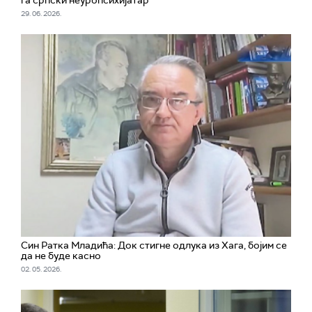
га српски неуропсихијатар
29. 06. 2026.
Син Ратка Младића: Док стигне одлука из Хага, бојим се
да не буде касно
02. 05. 2026.