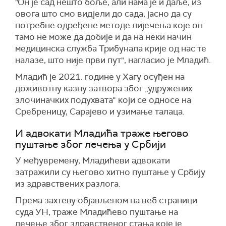
"Он је сад нешто боље, али нама је и даље, из
овога што смо видјели до сада, јасно да су
потребне одређене методе лијечења које он
тамо не може да добије и да на неки начин
медицинска служба Трибунала крије од нас те
налазе, што није први пут", нагласио је Младић.
Младић је 2021. године у Хагу осуђен на
доживотну казну затвора због „удружених
злочиначких подухвата“ који се односе на
Сребреницу, Сарајево и узимање талаца.
И адвокати Младића траже његово
пуштање због лечења у Србији
У међувремену, Младићеви адвокати
затражили су његово хитно пуштање у Србију
из здравствених разлога.
Према захтеву објављеном на веб страници
суда УН, траже Младићево пуштање на
лечење због здравственог стања које је