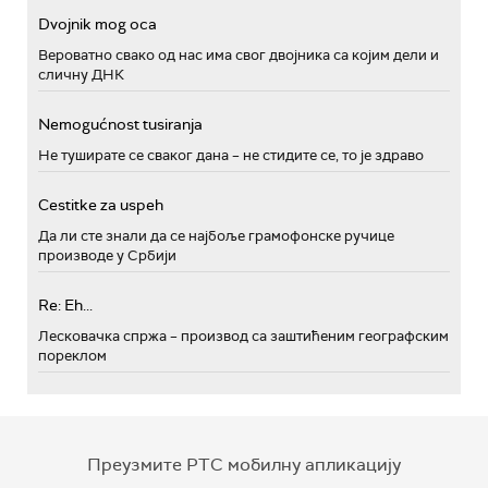
Dvojnik mog oca
Вероватно свако од нас има свог двојника са којим дели и
сличну ДНК
Nemogućnost tusiranja
Не туширате се сваког дана – не стидите се, то је здраво
Cestitke za uspeh
Да ли сте знали да се најбоље грамофонске ручице
производе у Србији
Re: Eh...
Лесковачка спржа – производ са заштићеним географским
пореклом
Преузмите РТС мобилну апликацију