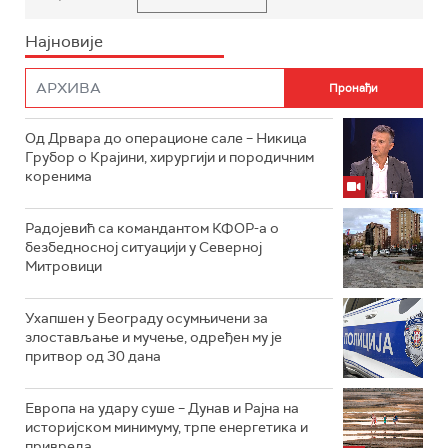
Најновије
Од Дрвара до операционе сале – Никица
Грубор о Крајини, хирургији и породичним
коренима
Радојевић са командантом КФОР-а о
безбедносној ситуацији у Северној
Митровици
Ухапшен у Београду осумњичени за
злостављање и мучење, одређен му је
притвор од 30 дана
Европа на удару суше – Дунав и Рајна на
историјском минимуму, трпе енергетика и
привреда