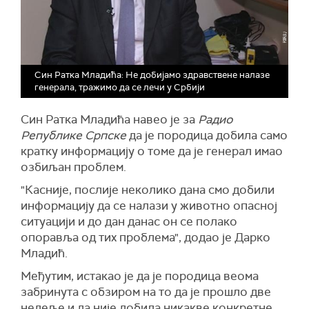
Син Ратка Младића: Не добијамо здравствене налазе
генерала, тражимо да се лечи у Србији
Син Ратка Младића навео је за
Радио
Републике Српске
да је породица добила само
кратку информацију о томе да је генерал имао
озбиљан проблем.
"Касније, послије неколико дана смо добили
информацију да се налази у животно опасној
ситуацији и до дан данас он се полако
опоравља од тих проблема", додао је Дарко
Младић.
Међутим, истакао је да је породица веома
забринута с обзиром на то да је прошло две
недеље и да није добила никакве конкретне