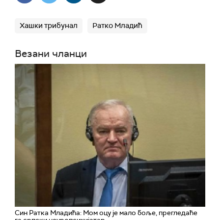
Хашки трибунал
Ратко Младић
Везани чланци
Син Ратка Младића: Мом оцу је мало боље, прегледаће