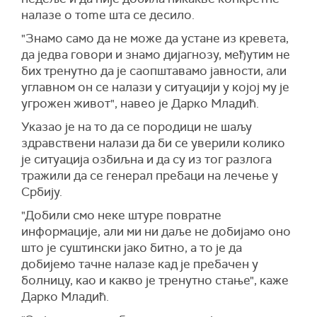
налазе о тоme шта се десило.
"Знамо само да не може да устане из кревета,
да једва говори и знамо дијагнозу, међутим не
бих тренутно да је саопштавамо јавности, али
углавном он се налази у ситуацији у којој му је
угрожен живот", навео је Дарко Младић.
Указао је на то да се породици не шаљу
здравствени налази да би се уверили колико
је ситуација озбиљна и да су из тог разлога
тражили да се генерал пребаци на лечење у
Србију.
"Добили смо неке штуре повратне
информације, али ми ни даље не добијамо оно
што је суштински јако битно, а то је да
добијемо тачне налазе кад је пребачен у
болницу, као и какво је тренутно стање", каже
Дарко Младић.