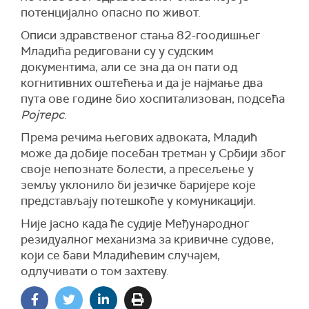
потенцијално опасно по живот.
Описи здравственог стања 82-гоодишњег
Младића редиговани су у судским
документима, али се зна да он пати од
когнитивних оштећења и да је најмање два
пута ове године био хоспитализован, подсећа
Ројтерс
.
Према речима његових адвоката, Младић
може да добије посебан третман у Србији због
своје непознате болести, а пресељење у
земљу уклонило би језичке баријере које
представљају потешкоће у комуникацији.
Није јасно када ће судије Међународног
резидуалног механизма за кривичне судове,
који се бави Младићевим случајем,
одлучивати о том захтеву.