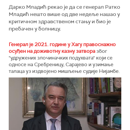
Дарко Младић рекао је да се генерал Ратко
Младић нешто више од две недеље нашао у
критичном здравственом стању и био је
пребачен у болницу.
Генерал је 2021. године у Хагу правоснажно
осуђен на доживотну казну затвора
због
"удружених злочиначких подухвата" који се
односе на Сребреницу, Сарајево и узимање
талаца уз издвојено мишљење судије Нијамбе.