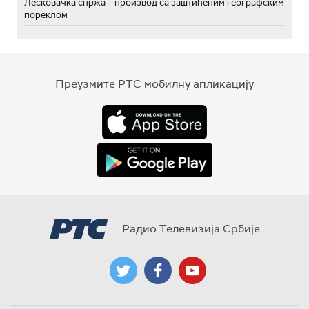
Лесковачка спржа – производ са заштићеним географским
пореклом
Преузмите РТС мобилну апликацију
Радио Телевизија Србије