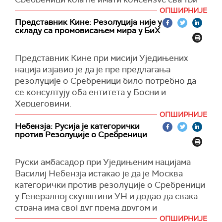
ентитета у БиХ и која ће водити ка помирењу и
ОПШИРНИЈЕ
напретку и имати исти став према свим
Представник Кине: Резолуција није у
складу са промовисањем мира у БиХ
жртвама рата у некадашњој Југославији.
Ђурић је на ванредној седници Савета
Представник Кине при мисији Уједињених
безбедности УН-а на којој се расправља о
нација изјавио је да је пре предлагања
ситуацији у Босни и Херцеговини позвао СБ
резолуције о Сребреници било потребно да
да размисли "не где смо били већ куда идемо".
се консултују оба ентитета у Босни и
"Дајте да припремимо нову резолуцију која ће
Херцеговини.
водити ка помирењу и која ће имати консензус
ОПШИРНИЈЕ
Он је на ванредној седници Савета
и водити ка напретку. Повуците резолуцију и
Небензја: Русија је категорички
безбедности Уједињених нација у Босни и
да имамо исти став према свим жртвама",
против Резолуције о Сребреници
Херцеговини рекао да усвајање резолуције
рекао је Ђурић.
без сагласности ентитета није у складу са
Руски амбасадор при Уједињеним нацијама
Kако је рекао стварање климе поверења је
промовисањем мира у Босни и Херцеговини.
Василиј Небензја истакао је да је Москва
тежак процес за превазилажење.
"Спремни смо да конструктивно учествујемо у
категорички против резолуције о Сребреници
"Дајте правду свима и да имамо косензус и
дискусијама и дођемо до решења. Поштујемо
у Генералној скупштини УН и додао да свака
превазиђемо поделе", рекао је Ђурић.
суверенитет и територијални интегритет БиХ",
страна има свој дуг према другом и
рекао је представник Кине.
Сребреница није једини мрачна страница тог
ОПШИРНИЈЕ