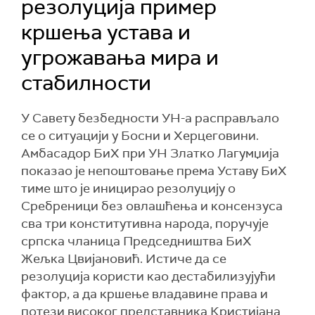
резолуција пример
кршења устава и
угрожавања мира и
стабилности
У Савету безбедности УН-а расправљало
се о ситуацији у Босни и Херцеговини.
Амбасадор БиХ при УН Златко Лагумџија
показао је непоштовање према Уставу БиХ
тиме што је иницирао резолуцију о
Сребреници без овлашћења и консензуса
сва три конститутивна народа, поручује
српска чланица Председништва БиХ
Жељка Цвијановић. Истиче да се
резолуција користи као дестабилизујући
фактор, а да кршење владавине права и
потези високог представника Кристијана