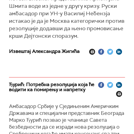
Шмита воде из једне у другу кризу. Руски
амбасадор при УН-у Василиј Небензја
истакао је да је Москва категорички против
резолуције додавши да њено промовисање
крши Дејтонски споразум.
Извештај Александра Жигића
Ђурић: Потребна резолуција која ће
водити ка помирењу и напретку
Амбасадор Србије у Сједињеним Америчким
Државама и специјални представник Београда
Марко Ђурић позвао је чланице Савета
безбедности да се изради нова резолуција о
Сребреници која ће имати консензус сва три