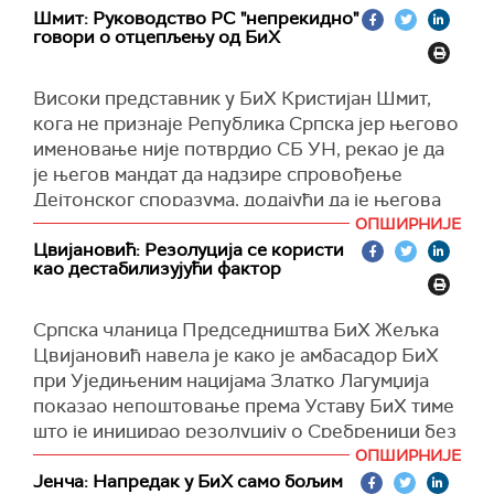
рата.
Шмит: Руководство РС "непрекидно"
Додао је да би требало промовисати дијалог и
говори о отцепљењу од БиХ
национално помирење, али и да би наметање
Истакао је да промовисање нацрта резолуције
одређених решења довело до погоршања
Генералне скупштине УН о геноциду у
Високи представник у БиХ Кристијан Шмит,
етничких тензија.
Сребреници крши Дејтонски споразум.
кога не признаје Република Српска јер његово
Додао је и да Русија, као гарант Дејтонског
именовање није потврдио СБ УН, рекао је да
споразума којим је у БиХ окончано
је његов мандат да надзире спровођење
крвопролиће, не може да затвара очи на то
Дејтонског споразума, додајући да је његова
што се сада дешава у земљи.
одговорност да о томе извештава СБ.
ОПШИРНИЈЕ
Цвијановић: Резолуција се користи
Према његовим речима, ситуација у Босни и
"Ја морам бити гаранант постојања ентитета
као дестабилизујући фактор
Херцеговини се нагло погоршава и да СБ УН
који су делови БиХ, која има међународни
мора да одреагује и помогне у спречавању
субјективитет“, рекао је Шмит током обраћања
Српска чланица Председништва БиХ Жељка
сукоба.
на седници Савета безбедности УН
Цвијановић навела је како је амбасадор БиХ
посвећеној ситуацији у БиХ", тврдећи да
Kако је рекао 30 година Дејтонски споразум је
при Уједињеним нацијама Златко Лагумџија
његов мандат произилази из Дејтонског
гарант мира али сада се већ неко време крше
показао непоштовање према Уставу БиХ тиме
мировног споразума.
његови принципи наводећи да је посебан
што је иницирао резолуцију о Сребреници без
проблем деловање високог представника
Шмит је већи део излагања путем видео-линка
овлашћења и консензуса сва три
ОПШИРНИЈЕ
Kристијана Шмита који се понаша као
посветио критикама на рачун Републике
конститутивна народа БиХ.
Јенча: Напредак у БиХ само бољим