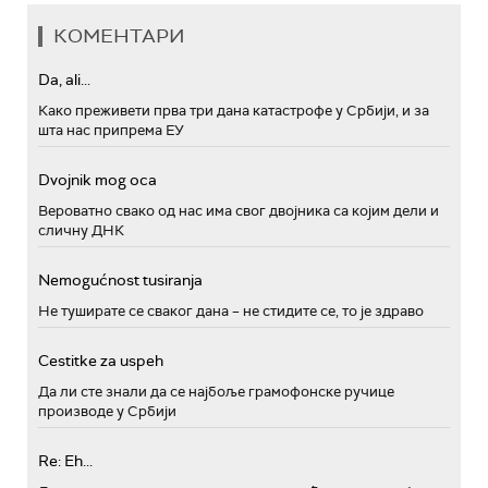
КОМЕНТАРИ
Da, ali...
Како преживети прва три дана катастрофе у Србији, и за
шта нас припрема ЕУ
Dvojnik mog oca
Вероватно свако од нас има свог двојника са којим дели и
сличну ДНК
Nemogućnost tusiranja
Не туширате се сваког дана – не стидите се, то је здраво
Cestitke za uspeh
Да ли сте знали да се најбоље грамофонске ручице
производе у Србији
Re: Eh...