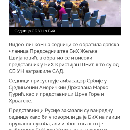
шире да се боре против говора мржње и
интегритет и мирну будућност за себе и
се предлаже без одобрења надлежних
наратива застрашивања и да раде у корист
следеће генерације.
институција БиХ. Изазови са којима се
напретка свих грађања у БиХ", додао је Јенча.
суочавамо поткопавају Устав БиХ и
безбедност државе и целог Западног
Седница СБ УН о БиХ
Балкана", рекла је Цвијановић.
Како је рекла, неке стране дипломате у БиХ и
Видео-линком на седници се обратила српска
Кристијан Шмит, који се, рекла је, представља
чланица Председништва БиХ Жељка
као “нешто између колонијалног гувернера и
Цвијановић, а обратио се и високи
модерног деспота" све више има тенденцију да
представник у БиХ Кристијан Шмит, што су од
се уплиће у демократске процесе доношења
СБ УН затражиле САД.
одлуке у БиХ.
Седници присуствује амбасадор Србије у
"Ово ометање је поткопало политички
Сједињеним Америчким Државама Марко
консензус на заједничком нивоу БиХ који је
Ђурић, као и представници Црне Горе и
усмерио напредак БиХ према чланству ЕУ.
Хрватске.
Консензус за чланство БиХ је једино важно
Представници Русије заказали су ванредну
питање који дозвољава тешке компромисе и
седницу како би упозорили да је БиХ на ивици
споразуме и договоре између свих
оружаног сукоба, али и због тога што је
политичких организација. Као такав, то је кључ