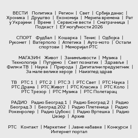
|
|
|
|
ВЕСТИ
Политика
Регион
Свет
Србија данас
|
|
|
|
Хроника
Друштво
Економија
Мерила времена
Рат
|
|
|
|
у Украјини
Време
Сервисне вести
Сматрачница
|
Подкаст
ЕУ могућности 2026
|
|
|
|
СПОРТ
Фудбал
Кошарка
Тенис
Одбојка
|
|
|
|
Рукомет
Ватерполо
Атлетика
Ауто-мото
Остали
|
спортови
Меморијал РТС
|
|
|
МАГАЗИН
Живот
Занимљивости
Музика
|
|
|
|
Технологијa
Путујемо
Свет познатих
Здравље
|
|
|
|
Филм и ТВ
Наука
Природа
Дигитални предузетник
|
За мале велике хероје
Наизглед здрав
|
|
|
|
|
ТВ
РТС 1
РТС 2
РТС 3
РТС Свет
РТС Наука
|
|
|
|
РТС Драма
РТС Живот
РТС Класика
РТС Коло
|
|
РТС Трезор
РТС Музика
РТС Полетарац
|
|
РАДИО
Радио Београд 1
Радио Београд 2
Радио
|
|
|
Београд 3
Београд 202
Радио Плетеница
Радио
|
|
|
Рокенролер
Радио Џубокс
Радио Вртешка
Радио
|
Џезер
Архив
|
|
|
|
РТС
Контакт
Маркетинг
Јавне набавке
Конкурси
Интернет портал