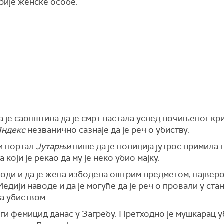
рије женске особе.
 је саопштила да је смрт настала услед почињеног кр
ндекс
незванично сазнаје да је реч о убиству.
и портал
Јутарњи
пише да је полиција јутрос примила 
 који је рекао да му је неко убио мајку.
оди и да је жена избодена оштрим предметом, највер
едији наводе и да је могуће да је реч о провали у стан
а убиством.
уги фемицид данас у Загребу. Претходно је мушкарац у