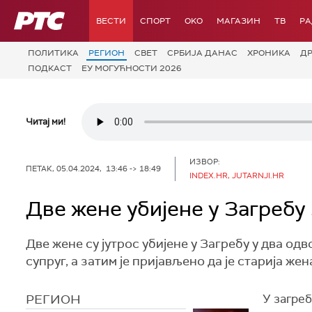
РТС
ВЕСТИ
СПОРТ
OKO
МАГАЗИН
ТВ
Р
ПОЛИТИКА
РЕГИОН
СВЕТ
СРБИЈА ДАНАС
ХРОНИКА
Д
ПОДКАСТ
ЕУ МОГУЋНОСТИ 2026
Читај ми!
ИЗВОР:
ПЕТАК, 05.04.2024, 13:46 -> 18:49
INDEX.HR, JUTARNJI.HR
Две жене убијене у Загребу
Две жене су јутрос убијене у Загребу у два одв
супруг, а затим је пријављено да је старија же
РЕГИОН
У загреб