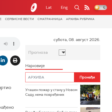
Lat
Eng
Е
СЕРВИСНЕ ВЕСТИ
СМАТРАЧНИЦА
АРХИВА РУБРИКА
субота, 08. август 2026.
Прогноза
Најновије
смртио
Угашен пожар у стану у Новом
Саду, нема повређених
онађено