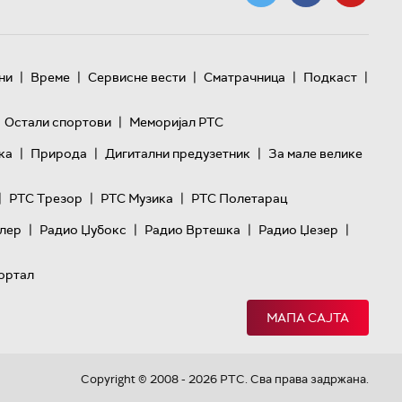
|
|
|
|
|
ни
Време
Сервисне вести
Сматрачница
Подкаст
|
Остали спортови
Меморијал РТС
|
|
|
ка
Природа
Дигитални предузетник
За мале велике
|
|
|
РТС Трезор
РТС Музика
РТС Полетарац
|
|
|
|
лер
Радио Џубокс
Радио Вртешка
Радио Џезер
ортал
МАПА САЈТА
Copyright © 2008 - 2026 РТС. Сва права задржана.