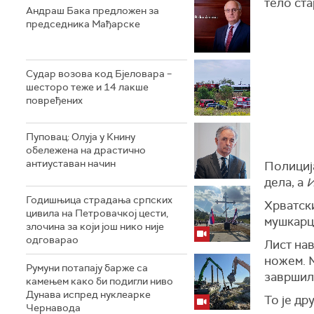
тело ста
Андраш Бакa предложен за
председника Мађарске
Судар возова код Бјеловара –
шесторо теже и 14 лакше
повређених
Пуповац: Олуја у Книну
обележена на драстично
антиуставан начин
Полиција
дела, а
И
Годишњица страдања српских
Хрватск
цивила на Петровачкој цести,
мушкарца
злочина за који још нико није
одговарао
Лист нав
ножем. М
Румуни потапају барже са
завршил
камењем како би подигли ниво
Дунава испред нуклеарке
То је др
Чернавода