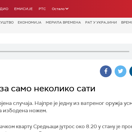
АДИО
ЕМИСИЈЕ
РТС
Остало
РУШТВО
ЕКОНОМИЈА
МЕРИЛА ВРЕМЕНА
РАТ У УКРАЈИНИ
ВРЕМ
 за само неколико сати
ојена случаја. Најпре је једну из ватреног оружја у
на избодена ножем.
ачком кварту Средњаци јутрос око 8.20 у стану је пр