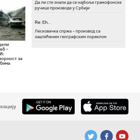
Да ли сте знали да се најбоље грамофонске
ручице производе у Србији
Re: Eh...
Лесковачка спржа – производ са
заштићеним географским пореклом
 дели
еб –
ћ:
ворност за
рбима
кацију