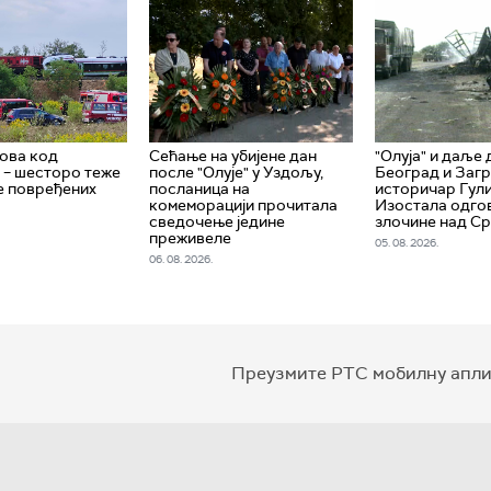
ова код
Сећање на убијене дан
"Олуја" и даље
 – шесторо теже
после "Олује" у Уздољу,
Београд и Загр
е повређених
посланица на
историчар Гули
комеморацији прочитала
Изостала одго
сведочење једине
злочине над С
преживеле
05. 08. 2026.
06. 08. 2026.
Преузмите РТС мобилну апли