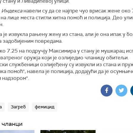
у стану и Ливадићевој улици.
и
Индекса
навели су да се најпре чуо врисак жене око 7
 на лице места стигли хитна помоћ и полиција. Део ули
н.
 је извукла рањену жену из стана, али је она ипак у б
а задобијеним повредама.
ко 7.25 на подручју Максимира у стану је мушкарац и
 ватреног оружја који је озлиједио чланицу обитељи.
ки службеници озлијеђену су извукли из стана и пруже
ка помоћ", навела је полиција, додајући да је осумњич
 надзором".
а
Загреб
фемицид
 чланци