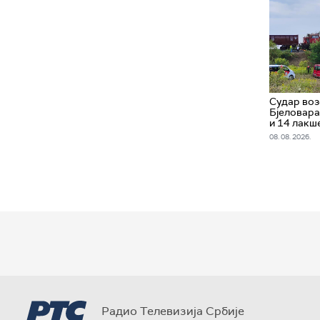
Судар воз
Бјеловара
и 14 лакш
08. 08. 2026.
Радио Телевизија Србије