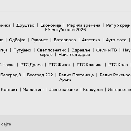
|
|
|
|
оника
Друштво
Економија
Мерила времена
Рат у Украји
ЕУ могућности 2026
|
|
|
|
|
|
ис
Одбојка
Рукомет
Ватерполо
Атлетика
Ауто-мото
|
|
|
|
|
гијa
Путујемо
Свет познатих
Здравље
Филм и ТВ
Нау
|
хероје
Наизглед здрав
|
|
|
|
С Наука
РТС Драма
РТС Живот
РТС Класика
РТС Коло
|
|
|
 Београд 3
Београд 202
Радио Плетеница
Радио Рокенро
Архив
|
|
|
|
Контакт
Маркетинг
Јавне набавке
Конкурси
Интернет п
 сајта