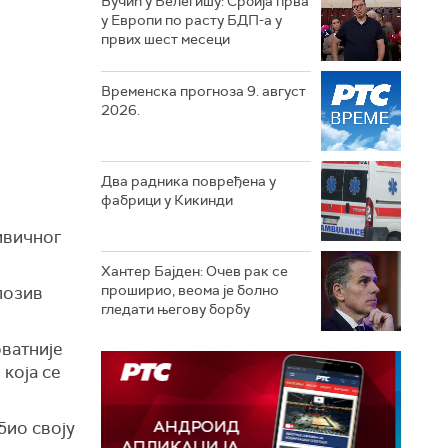
Вучић у Белегишу: Србија прва
у Европи по расту БДП-а у
првих шест месеци
Временска прогноза 9. август
2026.
Два радника повређена у
фабрици у Кикинди
ивичног
Хантер Бајден: Очев рак се
проширио, веома је болно
позив
гледати његову борбу
оватније
 која се
био своју