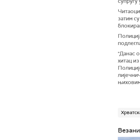
супругу 
Читаоц
затим су
блокира
Полиција
подлегл
"Данас о
хитац из
Полицијс
лијечнич
њиховим
Хрватск
Везани