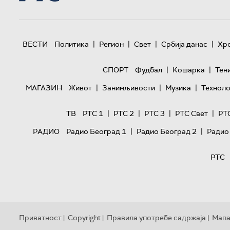
|
|
|
|
ВЕСТИ
Политика
Регион
Свет
Србија данас
Хр
|
|
СПОРТ
Фудбал
Кошарка
Тен
|
|
|
МАГАЗИН
Живот
Занимљивости
Музика
Техноло
|
|
|
|
ТВ
РТС 1
РТС 2
РТС 3
РТС Свет
РТ
|
|
РАДИО
Радио Београд 1
Радио Београд 2
Радио
РТС
Приватност
Copyright
Правила употребе садржаја
Мапа
|
|
|