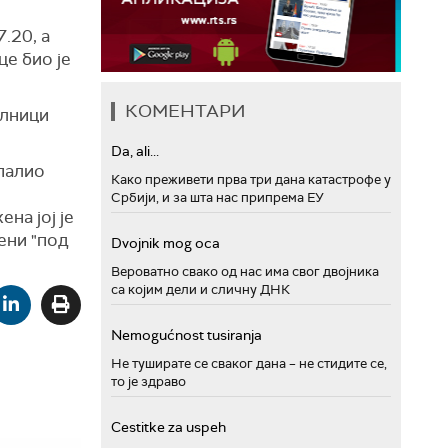
.20, а
це био је
КОМЕНТАРИ
олници
Da, ali...
спалио
Како преживети прва три дана катастрофе у
Србији, и за шта нас припрема ЕУ
на јој је
ени "под
Dvojnik mog oca
Вероватно свако од нас има свог двојника
са којим дели и сличну ДНК
Nemogućnost tusiranja
Не туширате се сваког дана – не стидите се,
то је здраво
Cestitke za uspeh