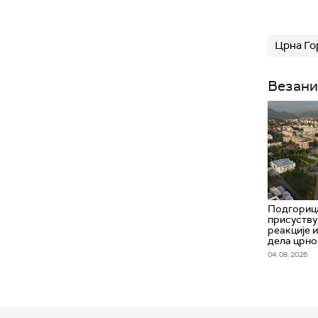
Црна Го
Везани
Подгорица
присуству
реакције 
дела црно
04. 08. 2026.