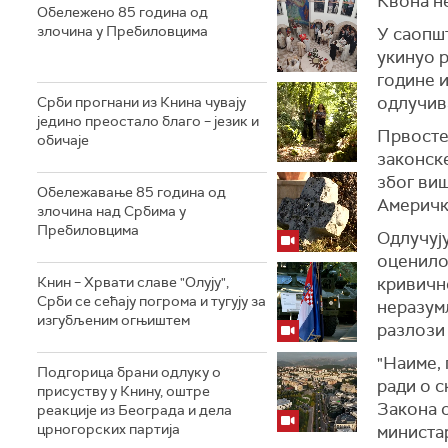
Квона н
Обележено 85 година од
злочина у Пребиловцима
У саопшт
укинуо 
године 
одлучив
Срби прогнани из Книна чувају
једино преостало благо – језик и
Првосте
обичаје
законск
због ви
Обележавање 85 година од
Америчк
злочина над Србима у
Пребиловцима
Одлучуј
оценило
Книн – Хрвати славе "Олују",
кривично
Срби се сећају погрома и тугују за
неразум
изгубљеним огњиштем
разлози 
"Наиме, 
Подгорица брани одлуку о
ради о с
присуству у Книну, оштре
Закона о
реакције из Београда и дела
црногорских партија
министар