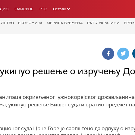
АДИО
ЕМИСИЈЕ
РТС
Остало
РУШТВО
ЕКОНОМИЈА
МЕРИЛА ВРЕМЕНА
РАТ У УКРАЈИНИ
ВРЕМ
 укинуо решење о изручењу Д
ранилаца окривљеног јужнокорејског држављанина
ма, укинуо решење Вишег суда и вратио предмет н
ационог суда Црне Горе је саопштено да одлуку о из