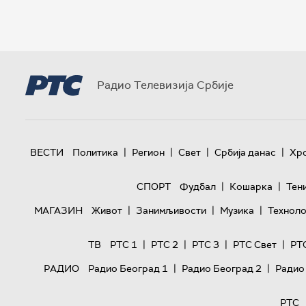
Радио Телевизија Србије
|
|
|
|
ВЕСТИ
Политика
Регион
Свет
Србија данас
Хр
|
|
СПОРТ
Фудбал
Кошарка
Тен
|
|
|
МАГАЗИН
Живот
Занимљивости
Музика
Техноло
|
|
|
|
ТВ
РТС 1
РТС 2
РТС 3
РТС Свет
РТ
|
|
РАДИО
Радио Београд 1
Радио Београд 2
Радио
РТС