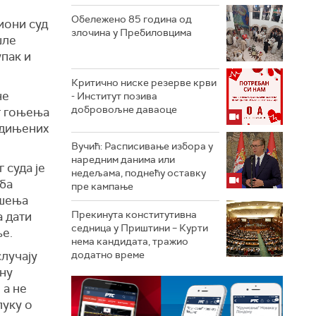
Обележено 85 година од
иони суд
злочина у Пребиловцима
шле
пак и
Критично ниске резерве крви
не
- Институт позива
добровољне даваоце
г гоњења
едињених
Вучић: Расписивање избора у
наредним данима или
 суда је
недељама, поднећу оставку
ба
пре кампање
ешења
Прекинута конститутивна
 дати
седница у Приштини – Курти
ње.
нема кандидата, тражио
случају
додатно време
ану
 а не
луку о