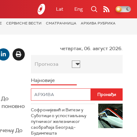
Lat
Eng
Е
СЕРВИСНЕ ВЕСТИ
СМАТРАЧНИЦА
АРХИВА РУБРИКА
четвртак, 06. август 2026.
Прогноза
о
Најновије
 До
а поновно
Софронијевић и Витези у
Суботици о успостављању
путничког железничког
саобраћаја Београд–
ручењу До
Будимпешта