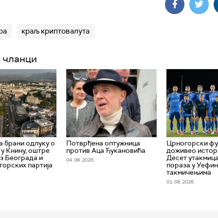
ра
краљ криптовалута
 чланци
 брани одлуку о
Потврђена оптужница
Црногорски ф
 у Книну, оштре
против Аца Ђукановића
доживео истори
из Београда и
Десет утакмица
04. 08. 2026.
горских партија
пораза у Уефи
такмичењима
01. 08. 2026.