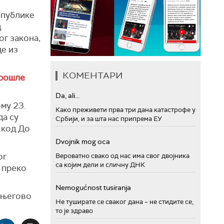
епублике
д
ог закона,
де из
КОМЕНТАРИ
прошле
Da, ali...
му 23.
Како преживети прва три дана катастрофе у
да су
Србији, и за шта нас припрема ЕУ
 код До
Dvojnik mog oca
ог
Вероватно свако од нас има свог двојника
са којим дели и сличну ДНК
 преко
Nemogućnost tusiranja
, његово
Не туширате се сваког дана – не стидите се,
.
то је здраво