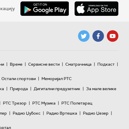
кацију
|
|
|
|
|
ни
Време
Сервисне вести
Сматрачница
Подкаст
|
Остали спортови
Меморијал РТС
|
|
|
ка
Природа
Дигитални предузетник
За мале велике
|
|
|
РТС Трезор
РТС Музика
РТС Полетарац
|
|
|
|
лер
Радио Џубокс
Радио Вртешка
Радио Џезер
ортал