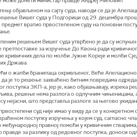
е може донети министар правде Андреј Миловић.
ењу објављеном на сајту суда, наводи се да је Апелац
решење Вишег суда у Подгорици од 29. децембра про
и предмет вратио првостепеном суду на поновни посту
ање.
пеним решењем Вишег суда утврђено је да су испуње
е претпоставке за изручење До Квона ради кривично
ше кривичних дела по молби Јужне Кореје и молби Сј
их Држава.
ући о жалби бранилаца окривљеног, Веће Апелационог
 да је то решење захваћено битним повредама одреда
г поступка ЗКП-а, јер је, како објашњавају, изрека р
љива, решење нема разлога о одлучним чињеницама, а
су нејасни, што представља разлоге за његово укида
првостепени суд није имао у виду да се у конкретном 
краћеном поступку изручења у којем суд, сагласно чл
 међународној правној помоћи у кривичним стварима,
 правде за разлику од редовног поступка, доноси од