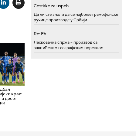
Cestitke za uspeh
Да ли сте знали да се најбоље грамофонске
ручице производе у Србији
Re: Eh...
Лесковачка спржа – производ са
заштићеним географским пореклом
удбал
јски крах:
 и десет
ним