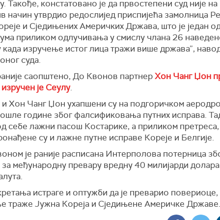
. Такође, констатовано је да првостепени суд није на
в начин утврдио редослијед приспијећа замолница Р
реје и Сједињених Америчких Држава, што је један о
јума приликом одлучивања у смислу члана 26 наведен
у када изручење истог лица тражи више држава”, наво
оног суда.
 раније саопштено, До Квонов партнер
Хон Чанг Џон 
 изручен је Сеулу
.
 и Хон Чанг Џон ухапшени су на подгоричком аеродро
рошле године због фалсификовања путних исправа. Та
од себе лажни пасош Костарике, а приликом претреса,
онађене су и лажне путне исправе Кореје и Белгије.
воном је раније расписана Интерполова потерница зб
 за међународну превару вредну 40 милијарди долара
алута.
кретања истраге и оптужби да је преварио повериоце
е траже Јужна Кореја и Сједињене Америчке Државе