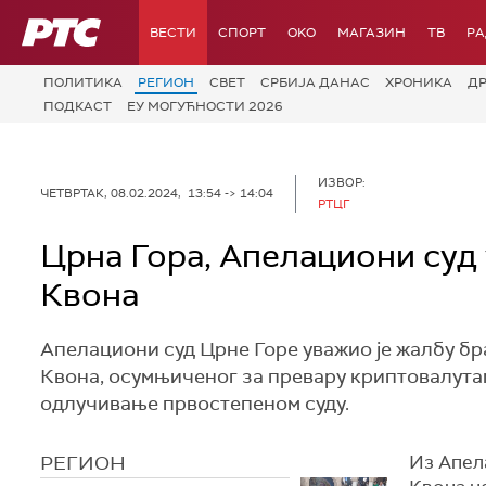
РТС
ВЕСТИ
СПОРТ
OKO
МАГАЗИН
ТВ
Р
ПОЛИТИКА
РЕГИОН
СВЕТ
СРБИЈА ДАНАС
ХРОНИКА
Д
ПОДКАСТ
ЕУ МОГУЋНОСТИ 2026
ИЗВОР:
ЧЕТВРТАК, 08.02.2024, 13:54 -> 14:04
РТЦГ
Црна Гора, Апелациони суд
Квона
Апелациони суд Црне Горе уважио је жалбу б
Квона, осумњиченог за превару криптовалута
одлучивање првостепеном суду.
РЕГИОН
Из Апел