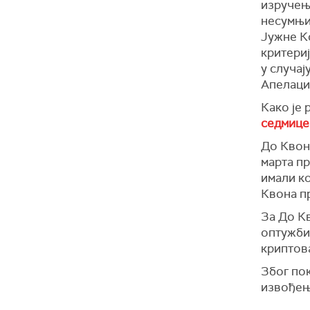
изручењу
несумњи
Јужне Ко
критери
у случај
Апелаци
Како је
седмице
До Квон
марта п
имали к
Квона пр
За До К
оптужби
криптов
Због по
извођењ