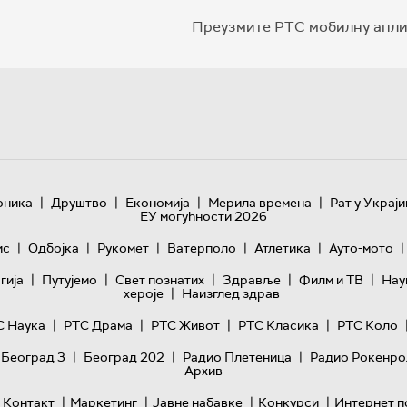
Преузмите РТС мобилну апли
|
|
|
|
оника
Друштво
Економија
Мерила времена
Рат у Украји
ЕУ могућности 2026
|
|
|
|
|
|
ис
Одбојка
Рукомет
Ватерполо
Атлетика
Ауто-мото
|
|
|
|
|
гијa
Путујемо
Свет познатих
Здравље
Филм и ТВ
Нау
|
хероје
Наизглед здрав
|
|
|
|
С Наука
РТС Драма
РТС Живот
РТС Класика
РТС Коло
|
|
|
 Београд 3
Београд 202
Радио Плетеница
Радио Рокенро
Архив
|
|
|
|
Контакт
Маркетинг
Јавне набавке
Конкурси
Интернет п