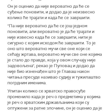
Он је оценио да није вероватно да ће се
суђење поновити, и додао да је неизвесно
колико ће трајати и када ће се завршити.
''Па није вероватно да ће се још једном
поновити, али вероватно је да ће трајати и
није извесно када ће се завршити, нити је
сигурно с којим исходом ће завршити. То је
оно што вероватно мучи све оне који се
сећају жртава, вероватно мучи све оне којима
је стало до правде, која у овом случају није
задовољена'', рекао је Пуповац и додао да
није био изненађен што је Главаш након
читања пресуде називао судију и тужилаштво
погрдним именима.
Упитан колико се хрватско правосуђе
променило када је реч о предметима у којима
је реч о хрватским држављанима који су
оптужени за ратне злочине, он је оценио да је