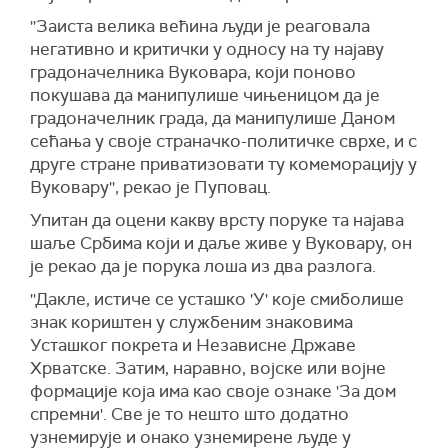
''Заиста велика већина људи је реаговала
негативно и критички у односу на ту најаву
градоначелника Вуковара, који поново
покушава да манипулише чињеницом да је
градоначелник града, да манипулише Даном
сећања у своје страначко-политичке сврхе, и с
друге стране приватизовати ту комеморацију у
Вуковару'', рекао је Пуповац.
Упитан да оцени какву врсту поруке та најава
шаље Србима који и даље живе у Вуковару, он
је рекао да је порука лоша из два разлога.
''Дакле, истиче се усташко 'У' које смиболише
знак кориштен у службеним знаковима
Усташког покрета и Независне Државе
Хрватске. Затим, наравно, војске или војне
формације која има као своје ознаке 'За дом
спремни'. Све је то нешто што додатно
узнемирује и онако узнемирене људе у