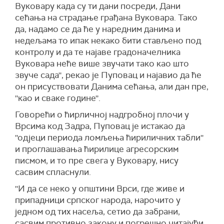
Вуковару када су ти дани посреди, Дани
сећања на страдање грађана Вуковара. Тако
да, надамо се да ће у наредним данима и
недељама то ипак некако бити стављено под
контролу и да те најаве градоначелника
Вуковара неће више звучати тако као што
звуче сада'', рекао је Пуповац и најавио да ће
он присуствовати Данима сећања, али дан пре,
''као и сваке године''.
Говорећи о ћирличној надгробној плочи у
Врсима код Задра, Пуповац је истакао да
''одјеци периода ломљења ћириличних табли''
и проглашавања ћирилице агресорским
писмом, и то пре свега у Вуковару, нису
сасвим спласнули.
''И да се неко у општини Врси, где живе и
припадници српског народа, нарочито у
једном од тих насеља, сетио да забрани,
сасвим противно закону и погрешно читајући