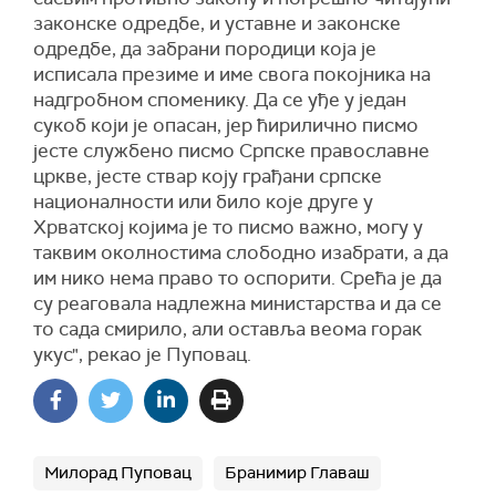
законске одредбе, и уставне и законске
одредбе, да забрани породици која је
исписала презиме и име свога покојника на
надгробном споменику. Да се уђе у један
сукоб који је опасан, јер ћирилично писмо
јесте службено писмо Српске православне
цркве, јесте ствар коју грађани српске
националности или било које друге у
Хрватској којима је то писмо важно, могу у
таквим околностима слободно изабрати, а да
им нико нема право то оспорити. Срећа је да
су реаговала надлежна министарства и да се
то сада смирило, али оставља веома горак
укус", рекао је Пуповац.
Милорад Пуповац
Бранимир Главаш