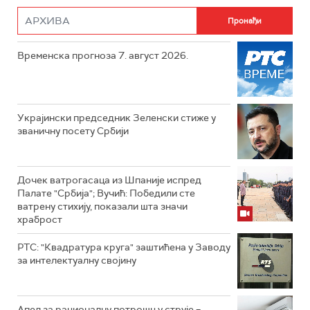
Временска прогноза 7. август 2026.
Украјински председник Зеленски стиже у
званичну посету Србији
Дочек ватрогасаца из Шпаније испред
Палате "Србија"; Вучић: Победили сте
ватрену стихију, показали шта значи
храброст
РТС: "Квадратура круга" заштићена у Заводу
за интелектуалну својину
Апел за рационалну потрошњу струје –