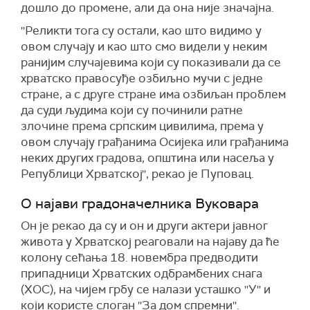
дошло до промене, али да она није значајна.
''Реликти тога су остали, као што видимо у
овом случају и као што смо видели у неким
ранијим случајевима који су показивали да се
хрватско правосуђе озбиљно мучи с једне
стране, а с друге стране има озбиљан проблем
да суди људима који су починили ратне
злочине према српским цивилима, према у
овом случају грађанима Осијека или грађанима
неких других градова, општина или насеља у
Републици Хрватској'', рекао је Пуповац.
О најави градоначелника Вуковара
Он је рекао да су и он и други актери јавног
живота у Хрватској реаговали на најаву да ће
колону сећања 18. новембра предводити
припадници Хрватских одбрамбених снага
(ХОС), на чијем грбу се налази усташко ''У'' и
који користе слоган ''За дом спремни''.