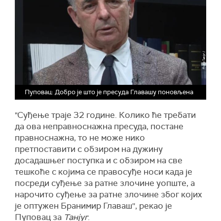
Пуповац: Добро је што је пресуда Главашу поновљена
"Суђење траје 32 године. Колико ће требати
да ова неправноснажна пресуда, постане
правноснажна, то не може нико
претпоставити с обзиром на дужину
досадашњег поступка и с обзиром на све
тешкоће с којима се правосуђе носи када је
посреди суђење за ратне злочине уопште, а
нарочито суђење за ратне злочине због којих
је оптужен Бранимир Главаш'', рекао је
Пуповац за
Танјуг
.