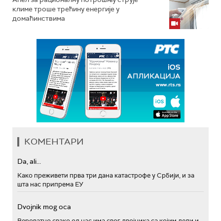
климе троше трећину енергије у
домаћинствима
КОМЕНТАРИ
Da, ali...
Како преживети прва три дана катастрофе у Србији, и за
шта нас припрема ЕУ
Dvojnik mog oca
Вероватно свако од нас има свог двојника са којим дели и