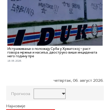
Истраживање о положају Срба у Хрватској – раст
говора мржње и насиља, двоструко више инцидената
него годину пре
18. 06. 2026.
четвртак, 06. август 2026.
Прогноза
Најновије