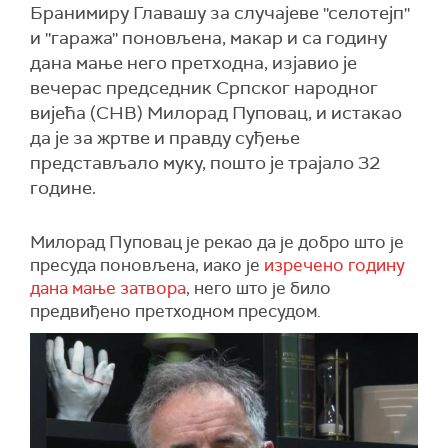
Бранимиру Главашу за случајеве ''селотејп''
и ''гаража'' поновљена, макар и са годину
дана мање него претходна, изјавио је
вечерас председник Српског народног
вијећа (СНВ) Милорад Пуповац, и истакао
да је за жртве и правду суђење
представљало муку, пошто је трајало 32
године.
Милорад Пуповац је рекао да је добро што је
пресуда поновљена, иако је
изречено годину
дана мање затвора
, него што је било
предвиђено претходном пресудом.