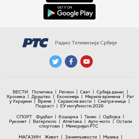
Радио Телевизија Србије
|
|
|
|
ВЕСТИ
Политика
Регион
Свет
Србија данас
|
|
|
|
Хроника
Друштво
Економија
Мерила времена
Рат
|
|
|
|
у Украјини
Време
Сервисне вести
Сматрачница
|
Подкаст
ЕУ могућности 2026
|
|
|
|
СПОРТ
Фудбал
Кошарка
Тенис
Одбојка
|
|
|
|
Рукомет
Ватерполо
Атлетика
Ауто-мото
Остали
|
спортови
Меморијал РТС
|
|
|
МАГАЗИН
Живот
Занимљивости
Музика