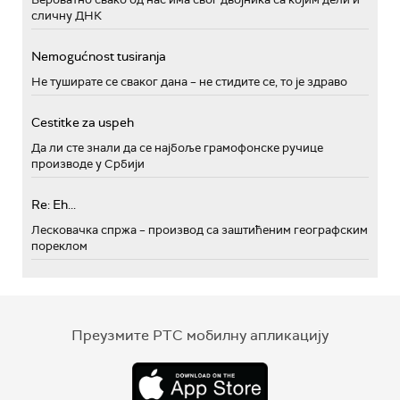
сличну ДНК
Nemogućnost tusiranja
Не туширате се сваког дана – не стидите се, то је здраво
Cestitke za uspeh
Да ли сте знали да се најбоље грамофонске ручице
производе у Србији
Re: Eh...
Лесковачка спржа – производ са заштићеним географским
пореклом
Преузмите РТС мобилну апликацију