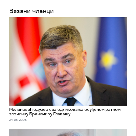
Везани чланци
Милановић одузео сва одликовања осуђеном ратном
злочинцу Бранимиру Главашу
24. 06. 2026.