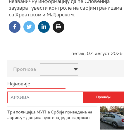
незваничну информацију да ће Словенија
заузврат увести контроле на својим границама
са Хрватском и Мађарском.
петак, 07. август 2026.
Прогноза
Најновије
Три полицајца МУП-а Србије приведена на
Јарињу – двојица пуштена, један задржан