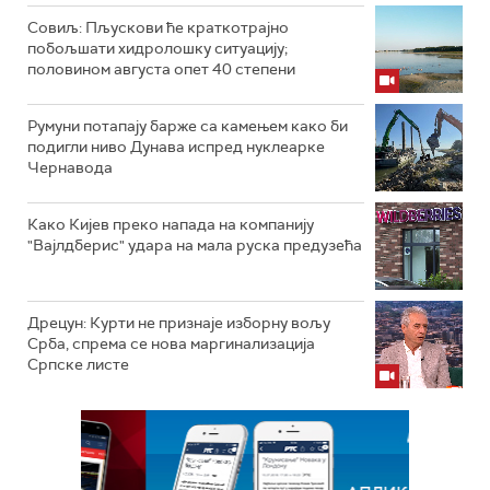
Совиљ: Пљускови ће краткотрајно
побољшати хидролошку ситуацију;
половином августа опет 40 степени
Румуни потапају барже са камењем како би
подигли ниво Дунава испред нуклеарке
Чернавода
Како Кијев преко напада на компанију
"Вајлдберис" удара на мала руска предузећа
Дрецун: Курти не признаје изборну вољу
Срба, спрема се нова маргинализација
Српске листе