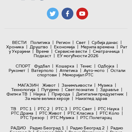
|
|
|
|
ВЕСТИ
Политика
Регион
Свет
Србија данас
|
|
|
|
Хроника
Друштво
Економија
Мерила времена
Рат
|
|
|
|
у Украјини
Време
Сервисне вести
Сматрачница
|
Подкаст
ЕУ могућности 2026
|
|
|
|
СПОРТ
Фудбал
Кошарка
Тенис
Одбојка
|
|
|
|
Рукомет
Ватерполо
Атлетика
Ауто-мото
Остали
|
спортови
Меморијал РТС
|
|
|
МАГАЗИН
Живот
Занимљивости
Музика
|
|
|
|
Технологијa
Путујемо
Свет познатих
Здравље
|
|
|
|
Филм и ТВ
Наука
Природа
Дигитални предузетник
|
За мале велике хероје
Наизглед здрав
|
|
|
|
|
ТВ
РТС 1
РТС 2
РТС 3
РТС Свет
РТС Наука
|
|
|
|
РТС Драма
РТС Живот
РТС Класика
РТС Коло
|
|
РТС Трезор
РТС Музика
РТС Полетарац
|
|
РАДИО
Радио Београд 1
Радио Београд 2
Радио