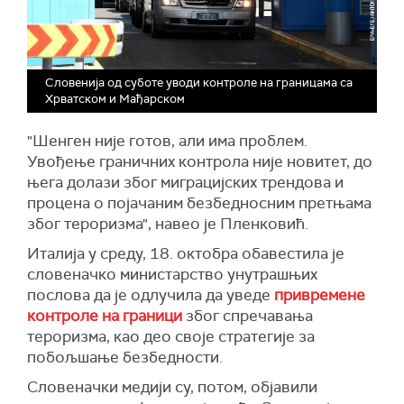
Словенија од суботе уводи контроле на границама са
Хрватском и Мађарском
"Шенген није готов, али има проблем.
Увођење граничних контрола није новитет, до
њега долази због миграцијских трендова и
процена о појачаним безбедносним претњама
због тероризма", навео је Пленковић.
Италија у среду, 18. октобра обавестила је
словеначко министарство унутрашњих
послова да је одлучила да уведе
привремене
контроле на граници
због спречавања
тероризма, као део своје стратегије за
побољшање безбедности.
Словеначки медији су, потом, објавили