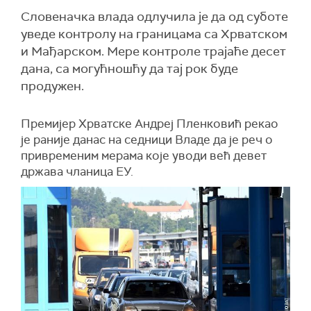
Словеначка влада одлучила је да од суботе
уведе контролу на границама са Хрватском
и Мађарском. Мере контроле трајаће десет
дана, са могућношћу да тај рок буде
продужен.
Премијер Хрватске Андреј Пленковић рекао
је раније данас на седници Владе да је реч о
привременим мерама које уводи већ девет
држава чланица ЕУ.