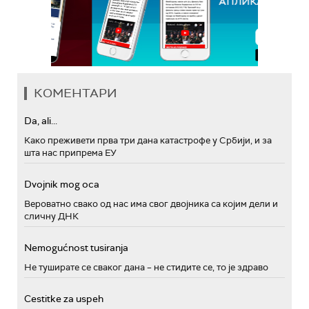
КОМЕНТАРИ
Da, ali...
Како преживети прва три дана катастрофе у Србији, и за
шта нас припрема ЕУ
Dvojnik mog oca
Вероватно свако од нас има свог двојника са којим дели и
сличну ДНК
Nemogućnost tusiranja
Не туширате се сваког дана – не стидите се, то је здраво
Cestitke za uspeh