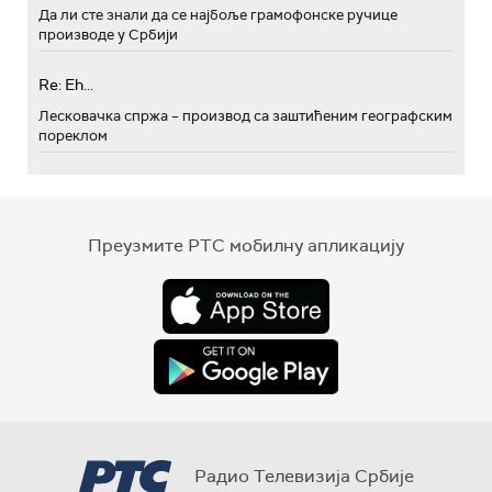
Да ли сте знали да се најбоље грамофонске ручице
производе у Србији
Re: Eh...
Лесковачка спржа – производ са заштићеним географским
пореклом
Преузмите РТС мобилну апликацију
Радио Телевизија Србије