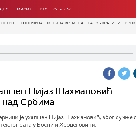
АДИО
ЕМИСИЈЕ
РТС
Остало
РУШТВО
ЕКОНОМИЈА
МЕРИЛА ВРЕМЕНА
РАТ У УКРАЈИНИ
ВРЕМ
хапшен Нијаз Шахмановић
 над Србима
рници је ухапшен Нијаз Шахмановић, због сумње д
теклог рата у Босни и Херцеговини.