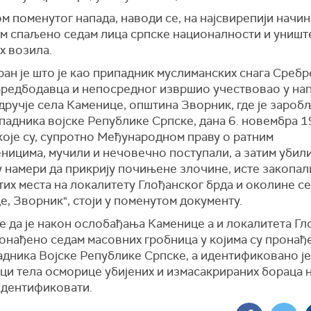
 поменутог напада, наводи се, на најсвирепији начин
тим спаљено седам лица српске националности и униш
х возила.
ан је што је као припадник муслиманских снага Сребр
аредбодавца и непосредног извршио учествовао у нап
дручје села Каменице, општина Зворник, где је зароб
падника војске Републике Српске, дана 6. новембра 1
које су, супротно Међународном праву о ратним
ницима, мучили и нечовечно поступали, а затим убили
 у намери да прикрију почињене злочине, исте закопал
их места на локалитету Глођанског брда и околине с
, Зворник", стоји у поменутом документу.
е да је након ослобађања Каменице а и локалитета Г
онађено седам масовних гробница у којима су пронађ
дника Војске Републике Српске, а идентификовано је 
ци тела осморице убијених и измасакрираних бораца 
идентификовати.