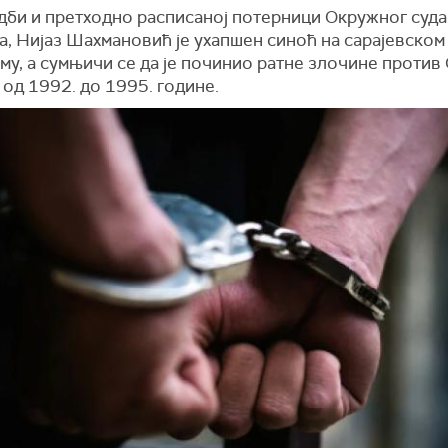
дби и претходно расписаној потерници Окружног суда
а, Нијаз Шахмановић је ухапшен синоћ на сарајевском
у, а сумњичи се да је починио ратне злочине против 
од 1992. до 1995. године.