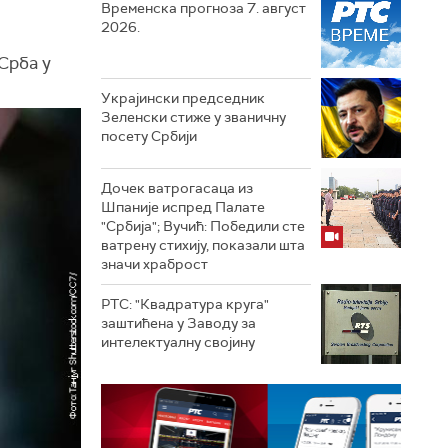
Временска прогноза 7. август
2026.
Срба у
Украјински председник
Зеленски стиже у званичну
посету Србији
Дочек ватрогасаца из
Шпаније испред Палате
"Србија"; Вучић: Победили сте
ватрену стихију, показали шта
значи храброст
РТС: "Квадратура круга"
заштићена у Заводу за
интелектуалну својину