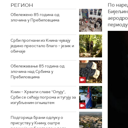
РЕГИОН
По наре
Бијељин
Обележено 85 година од
аеродром
злочина у Пребиловцима
периоду 
Срби прогнани из Книна чувају
једино преостало благо – језик и
обичаје
Обележавање 85 година од
злочина над Србима у
Пребиловцима
Книн – Хрвати славе "Олују",
Срби се сећају погрома и тугују за
изгубљеним огњиштем
Подгорица брани одлуку о
присуству у Книну, оштре