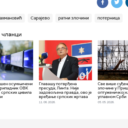
ахмановић
Сарајево
ратни злочини
потерница
 чланци
пшен осумњичени
Главашу потврђена
Све више суђењ
 припадник ОВК
пресуда; Линта: Није
злочине у Приш
е српских цивила
задовољена правда, ово је
оптуженичкој к
ни
вређање српских жртава
углавном Срби
11. 06. 2026.
05. 05. 2026.