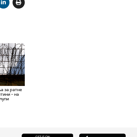
а за ратне
тини – на
лупи