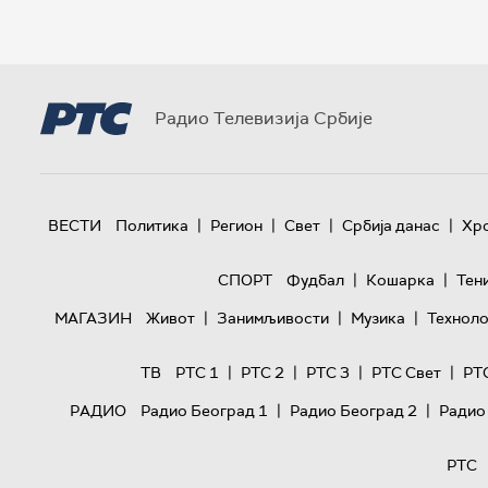
Радио Телевизија Србије
|
|
|
|
ВЕСТИ
Политика
Регион
Свет
Србија данас
Хр
|
|
СПОРТ
Фудбал
Кошарка
Тен
|
|
|
МАГАЗИН
Живот
Занимљивости
Музика
Техноло
|
|
|
|
ТВ
РТС 1
РТС 2
РТС 3
РТС Свет
РТ
|
|
РАДИО
Радио Београд 1
Радио Београд 2
Радио
РТС