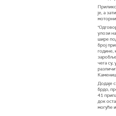
Приликом
је, а за
моторни
"Одговор
улози н
шире по
број при
године, 
заробље
чега су,
различит
Каменице
Додаје с
брдо, пр
41 припа
док оста
могуће 