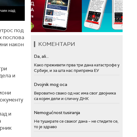
очин над
јутрос под
х послова
КОМЕНТАРИ
ини након
Da, ali...
Како преживети прва три дана катастрофе у
три
Србији, и за шта нас припрема ЕУ
дела и
Dvojnik mog oca
циони
Вероватно свако од нас има свог двојника
са којим дели и сличну ДНК
документу
Nemogućnost tusiranja
пад и
а
Не туширате се сваког дана – не стидите се,
то је здраво
орник