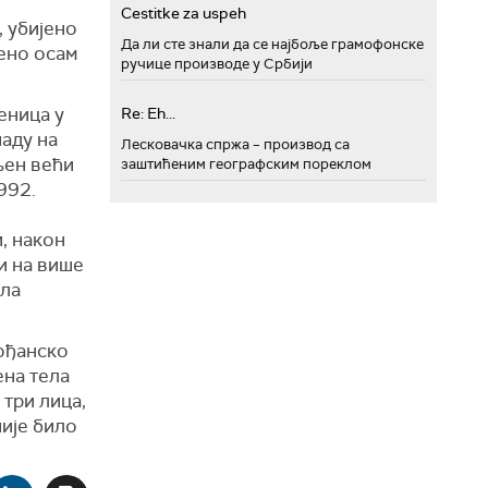
Cestitke za uspeh
, убијено
Да ли сте знали да се најбоље грамофонске
тено осам
ручице производе у Србији
еница у
Re: Eh...
аду на
Лесковачка спржа – производ са
љен већи
заштићеним географским пореклом
992.
, након
и на више
ела
лођанско
ена тела
три лица,
није било