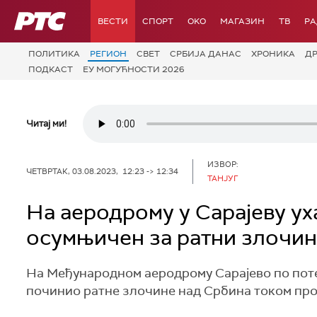
РТС
ВЕСТИ
СПОРТ
OKO
МАГАЗИН
ТВ
Р
ПОЛИТИКА
РЕГИОН
СВЕТ
СРБИЈА ДАНАС
ХРОНИКА
Д
ПОДКАСТ
ЕУ МОГУЋНОСТИ 2026
Читај ми!
ИЗВОР:
ЧЕТВРТАК, 03.08.2023, 12:23 -> 12:34
ТАНЈУГ
На аеродрому у Сарајеву у
осумњичен за ратни злочин
На Међународном аеродрому Сарајево по поте
починио ратне злочине над Србина током про