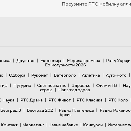
Преузмите РТС мобилну апли
|
|
|
|
оника
Друштво
Економија
Мерила времена
Рат у Украји
ЕУ могућности 2026
|
|
|
|
|
|
ис
Одбојка
Рукомет
Ватерполо
Атлетика
Ауто-мото
|
|
|
|
|
гијa
Путујемо
Свет познатих
Здравље
Филм и ТВ
Нау
|
хероје
Наизглед здрав
|
|
|
|
С Наука
РТС Драма
РТС Живот
РТС Класика
РТС Коло
|
|
|
 Београд 3
Београд 202
Радио Плетеница
Радио Рокенро
Архив
|
|
|
|
Контакт
Маркетинг
Јавне набавке
Конкурси
Интернет п