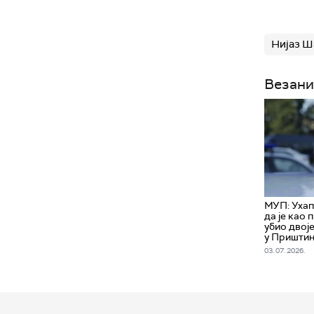
Нијаз Ш
Везани
МУП: Уха
да је као
убио двој
у Пришти
03. 07. 2026.