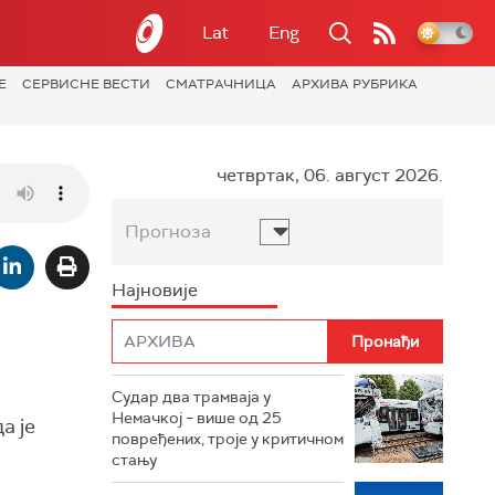
Lat
Eng
Е
СЕРВИСНЕ ВЕСТИ
СМАТРАЧНИЦА
АРХИВА РУБРИКА
четвртак, 06. август 2026.
Прогноза
Најновије
Судар два трамваја у
Немачкој – више од 25
а је
повређених, троје у критичном
стању