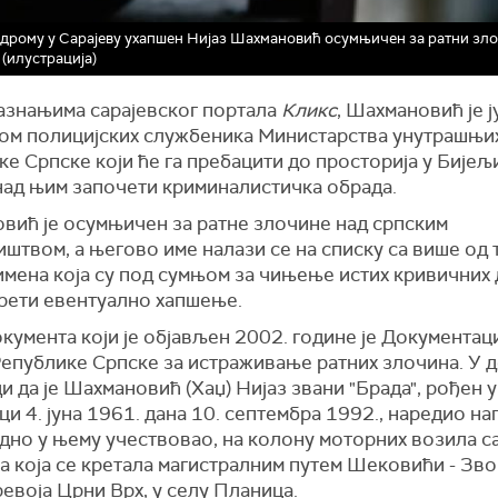
дрому у Сарајеву ухапшен Нијаз Шахмановић осумњичен за ратни зл
(илустрација)
азнањима сарајевског портала
Кликс
, Шахмановић је 
ом полицијских службеника Министарства унутрашњи
е Српске који ће га пребацити до просторија у Бијељ
 над њим започети криминалистичка обрада.
вић је осумњичен за ратне злочине над српским
штвом, а његово име налази се на списку са више од 
имена која су под сумњом за чињење истих кривичних 
прети евентуално хапшење.
кумента који је објављен 2002. године је Документа
Републике Српске за истраживање ратних злочина. У 
и да је Шахмановић (Хаџ) Нијаз звани "Брада", рођен у
и 4. јуна 1961. дана 10. септембра 1992., наредио на
дно у њему учествовао, на колону моторних возила с
а која се кретала магистралним путем Шековићи - Зв
евоја Црни Врх, у селу Планица.