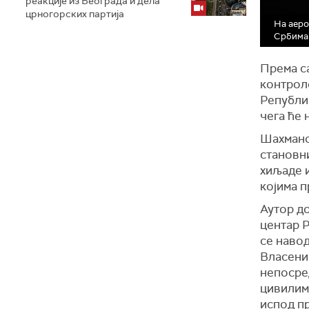
реакције из Београда и дела
црногорских партија
На аеро
Србима 
Према с
контрол
Републик
чега ће
Шахмано
становни
хиљаде 
којима 
Аутор до
центар 
се навод
Власениц
непосре
цивилим
испод пр