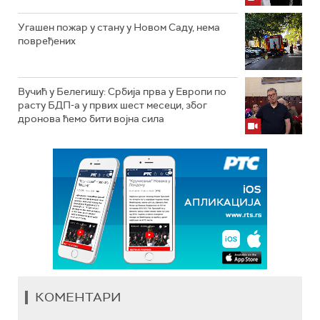
Угашен пожар у стану у Новом Саду, нема
повређених
Вучић у Белегишу: Србија прва у Европи по
расту БДП-а у првих шест месеци, због
дронова ћемо бити војна сила
КОМЕНТАРИ