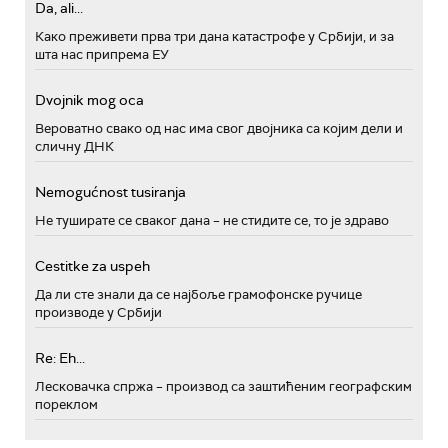
Da, ali...
Како преживети прва три дана катастрофе у Србији, и за
шта нас припрема ЕУ
Dvojnik mog oca
Вероватно свако од нас има свог двојника са којим дели и
сличну ДНК
Nemogućnost tusiranja
Не туширате се сваког дана – не стидите се, то је здраво
Cestitke za uspeh
Да ли сте знали да се најбоље грамофонске ручице
производе у Србији
Re: Eh...
Лесковачка спржа – производ са заштићеним географским
пореклом