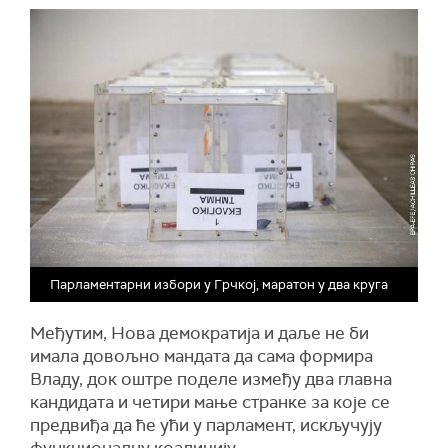
Парламентарни избори у Грчкој, маратон у два круга
Међутим, Нова демократија и даље не би
имала довољно мандата да сама формира
Владу, док оштре поделе између два главна
кандидата и четири мање странке за које се
предвиђа да ће ући у парламент, искључују