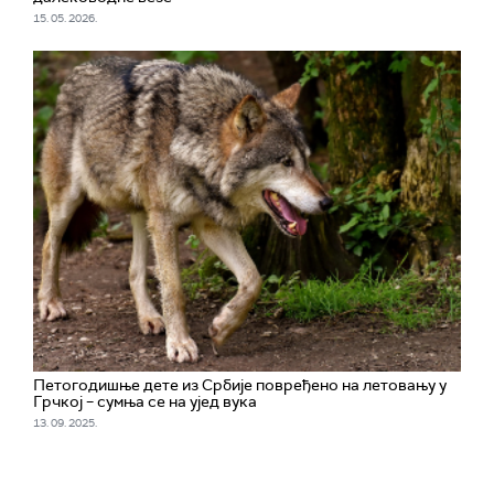
15. 05. 2026.
Петогодишње дете из Србије повређено на летовању у
Грчкој – сумња се на ујед вука
13. 09. 2025.