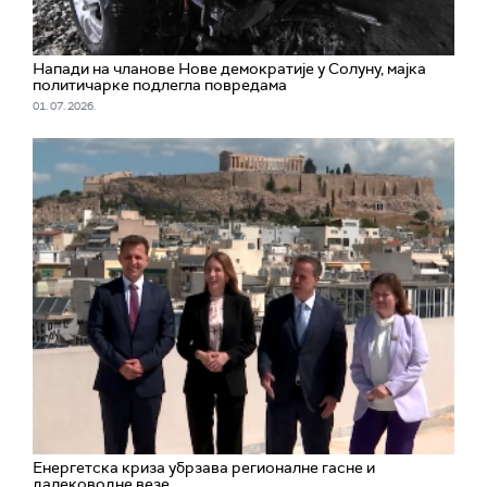
Напади на чланове Нове демократије у Солуну, мајка
политичарке подлегла повредама
01. 07. 2026.
Енергетска криза убрзава регионалне гасне и
далеководне везе