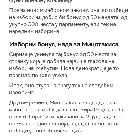
функционалну коалицију.
П
рема новом изборном закону,
онај ко победи
на изборима добио би бонус од 50 мандата, од
укупно 300 места у парламенту, али тек на
наредним изборима
.
Изборни бонус, нада за Мицотакиса
Сириза је укинула тај бонус од 50 места за
странку која је добила највише гласова на
изборима. Међутим, Нова демократија је то
правило поново увела.
Ипак, оно ступа на снагу тек на следећим
изборима.
Другим речима, Мицотакис се нада да након
избора неће моћи да се формира Влада, па ће
нови избори бити заказани за 2. јул, када се,
према наводима медија, нада да би могао да
победи уз помоћ тих мандата.