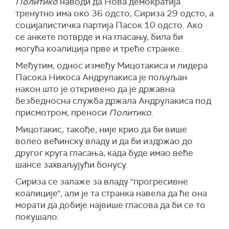
Политико
наводи да Нова демократија
тренутно има око 36 одсто, Сириза 29 одсто, а
социјалистичка партија Пасок 10 одсто. Ако
се анкете потврде и на гласању, била би
могућа коалиција прве и треће странке.
Међутим, однос између Мицотакиса и лидера
Пасока Никоса Андрулакиса је пољуљан
након што је откривено да је државна
безбедносна служба држала Андрулакиса под
присмотром, преноси
Политико
.
Мицотакис, такође, није крио да би више
волео већинску владу и да би издржао до
другог круга гласања, када буде имао веће
шансе захваљујући бонусу.
Сириза се залаже за владу "прогресивне
коалиције", али је
та странка навела
да ће она
морати да
добије највише гласова
да би се то
покушало.