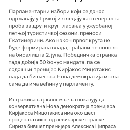
Парламентарни избори који се данас
одржавају у Грчкој изгледају као генерална
проба за други круг гласања у ужурбаној
летњој туристичкој сезони, преноси
Екатимерини. Ако након првог круга не
буде формирана влада, грађани ће поново
на биралишта 2. јула. Победничка странка
тада добија 50 бонус мандата, па се
садашњи премијер Кирјакос Мицотакис
нада да би његова Нова демократија могла
сама да има већину у парламенту.
Истраживања јавног мњења показују да
конзервативна Нова демократија премијера
Кирјакоса Мицотакиса има око шест
процената више од левичарске странке
Сириза бившег премијера Алексиса Ципраса.