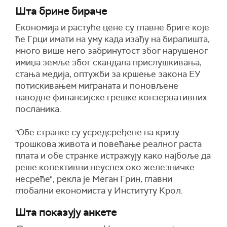
Шта брине бираче
Е
кономија и растуће цене су главне бриге које
ће Грци имати на уму када изађу на биралишта,
много више него
забринутост због нарушеног
имиџа земље због скандала прислушкивања,
стања медија, оптужби за кршење закона ЕУ
потискивањем миграната и поновљене
наводне финансијске грешке конзервативних
посланика.
"Обе стран
к
е су усредсређене на кризу
трошкова живота и повећање реалног раста
плата и обе стран
к
е истражују како најбоље да
реше колективни неуспех
око
железничке
несреће", рекла је Меган Грин, главни
глобални економиста у
Институту
Крол.
Шта показују анкете