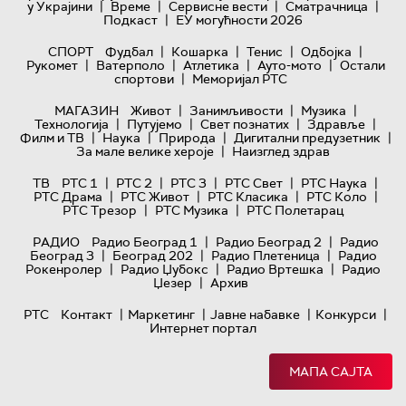
|
|
|
|
у Украјини
Време
Сервисне вести
Сматрачница
|
Подкаст
ЕУ могућности 2026
|
|
|
|
СПОРТ
Фудбал
Кошарка
Тенис
Одбојка
|
|
|
|
Рукомет
Ватерполо
Атлетика
Ауто-мото
Остали
|
спортови
Меморијал РТС
|
|
|
МАГАЗИН
Живот
Занимљивости
Музика
|
|
|
|
Технологијa
Путујемо
Свет познатих
Здравље
|
|
|
|
Филм и ТВ
Наука
Природа
Дигитални предузетник
|
За мале велике хероје
Наизглед здрав
|
|
|
|
|
ТВ
РТС 1
РТС 2
РТС 3
РТС Свет
РТС Наука
|
|
|
|
РТС Драма
РТС Живот
РТС Класика
РТС Коло
|
|
РТС Трезор
РТС Музика
РТС Полетарац
|
|
РАДИО
Радио Београд 1
Радио Београд 2
Радио
|
|
|
Београд 3
Београд 202
Радио Плетеница
Радио
|
|
|
Рокенролер
Радио Џубокс
Радио Вртешка
Радио
|
Џезер
Архив
|
|
|
|
РТС
Контакт
Маркетинг
Јавне набавке
Конкурси
Интернет портал
МАПА САЈТА