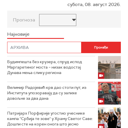
субота, 08. август 2026.
Прогноза
Најновије
Будимпешта без крузера, спруд испод
Маргаретиног моста – низак водостај
Дунава мења слику региона
Велимир Радојевић крв дао стоти пут, из
Института упозоравају да су залихе
довољне за два дана
Патријарх Порфирије угостио учеснике
кампа "Србија те зове" у Храму Светог Саве:
Дошли сте на корен онога што јесмо