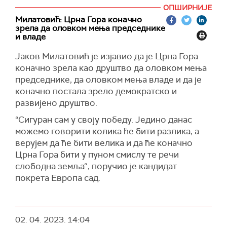
изнео очекивање да ће за председника бити
ОПШИРНИЈЕ
изабран Јаков Милатовић.
Милатовић: Црна Гора коначно
зрела да оловком мења председнике
"Лично не очекујем никакву неизвесност.
и владе
Убеђен сам да ће Црна Гора ноћас добити
Јаков Милатовић је изјавио да је Црна Гора
новог председника Јакова Милатовића. То ће
коначно зрела као друштво да оловком мења
означити, крај политике деведесетих на овим
председнике, да оловком мења владе и да је
просторима, и формално и суштински“, рекао
коначно постала зрело демократско и
је он после гласања у Стар кафеу на
развијено друштво.
улцињском Пристану, саопштио је његов
кабинет.
“Сигуран сам у своју победу. Једино данас
можемо говорити колика ће бити разлика, а
верујем да ће бити велика и да ће коначно
Црна Гора бити у пуном смислу те речи
слободна земља“, поручио је кандидат
покрета Европа сад.
02. 04. 2023.
14:04