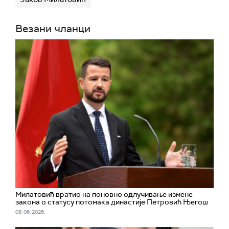
Везани чланци
Милатовић вратио на поновно одлучивање измене
закона о статусу потомака династије Петровић Његош
08. 06. 2026.