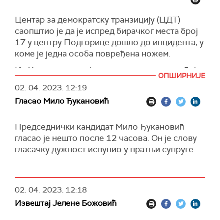
грађана, у Никшићу 47,1 одсто, у Бару 34,1
одсто, а у Бијелом Пољу 41,4 одсто уписаних
Центар за демократску транзицију (ЦДТ)
бирача.
саопштио је да је испред бирачког места број
17 у центру Подгорице дошло до инцидента, у
У Црној Гори данас се одржава други круг
коме је једна особа повређена ножем.
председничких избора, у којем се сучељавају
кандидати Демократске партије социјалиста
Из Управе полиције су саопштили да догађај
ОПШИРНИЈЕ
Мило Ђукановић и Покрета Европа сад Јаков
није повезан са изборним процесом, већ да је
02. 04. 2023.
12:19
Милатовић.
реч о ранијем сукобу између чланова
Гласао Мило Ђукановић
породице, преносе
Вијести
.
Гласање је настављено након краћег прекида.
Председнички кандидат Мило Ђукановић
гласао је нешто после 12 часова. Он је слову
гласачку дужност испунио у пратњи супруге.
02. 04. 2023.
12:18
Извештај Јелене Божовић