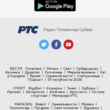
Радио Телевизија Србије
|
|
|
|
ВЕСТИ
Политика
Регион
Свет
Србија данас
|
|
|
|
Хроника
Друштво
Економија
Мерила времена
Рат
|
|
|
|
у Украјини
Време
Сервисне вести
Сматрачница
|
Подкаст
ЕУ могућности 2026
|
|
|
|
СПОРТ
Фудбал
Кошарка
Тенис
Одбојка
|
|
|
|
Рукомет
Ватерполо
Атлетика
Ауто-мото
Остали
|
спортови
Меморијал РТС
|
|
|
МАГАЗИН
Живот
Занимљивости
Музика
|
|
|
|
Технологијa
Путујемо
Свет познатих
Здравље