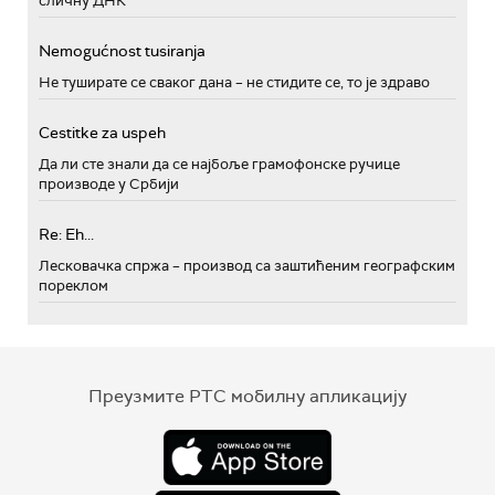
сличну ДНК
Nemogućnost tusiranja
Не туширате се сваког дана – не стидите се, то је здраво
Cestitke za uspeh
Да ли сте знали да се најбоље грамофонске ручице
производе у Србији
Re: Eh...
Лесковачка спржа – производ са заштићеним географским
пореклом
Преузмите РТС мобилну апликацију