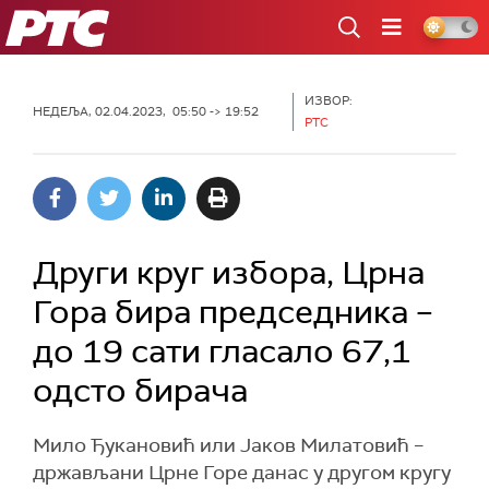
РТС
ИЗВОР:
НЕДЕЉА, 02.04.2023, 05:50 -> 19:52
РТС
Други круг избора, Црна
Гора бира председника –
до 19 сати гласало 67,1
одсто бирача
Мило Ђукановић или Јаков Милатовић –
држављани Црне Горе данас у другом кругу