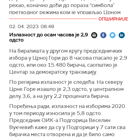
председник ДИК-а.
рекао, коначно доћи до пораза “симбола”
Додао је да је у Колашину до 9 сати гласало
претходног режима који је управљао Црном
7,25 одсто бирача.
Гором у претходних 30 година.
ОПШИРНИЈЕ
02. 04. 2023.
08:48
"Котор 5,52 одсто бирача, Мојковац 7,63
Милатовић је после гласања позвао грађане
Излазност до осам часова је 2,9
одсто, Никшић 7,13 одсто, Петњица 4,35
Црне Горе да искористе своје бирачко право
одсто
одсто, Плав 3,72 одсто, Пљевља 7,37 одсто,
и изразио уверење да ће изборни дан проћи у
Плужине 5,79 одсто бирача“, навео је Мугоша.
најбољем реду, те да је Црна Гора зрела као
На биралишта у другом кругу председничких
друштво да оловком мења председнике.
избора у Црној Гори до 8 часова гласало је 2,9
У Подгорици је гласало 7,56 одсто бирача.
одсто, или око 15.480 бирача, саопштио је
“Сигуран сам да ћемо од данас направити још
"Рожаје 2,4 процента, Шавник 10,13 одсто,
Центар за демократску транзицију.
један велики корак напред када је у питању
Тиват 6,6 одсто, Тузи 2,04 одсто, Улцињ 2,55
помиренија Црна Гора, богата Црна Гора,
По регијама излазност је следећа: На северу
одсто, Жабљак 5,32 одсто и Зета 7,19 одсто",
праведнија Црна Гора и коначно Црна Гора
Црне Горе изашло је 2,3 одсто, у централном
казао је Мугоша.
свих нас”, рекао је Милатовић.
делу 3,6, а на југу 2,2 процената бирача.
На питање да ли ће, уколико постане
Поређења ради, излазност на изборима 2020.
председник, променити нешто у односима са
у том периоду износила је 5,8 одсто.
Србијом, Милатовић је одговорио да је
Председник ОИК-а Подгорица Веселин
приоритет број један за Црну Гору пуноправно
Вукчевић каже да су у Подгорици у 7 сати сва
чланство у ЕУ.
бирачка места отворена и да је било само