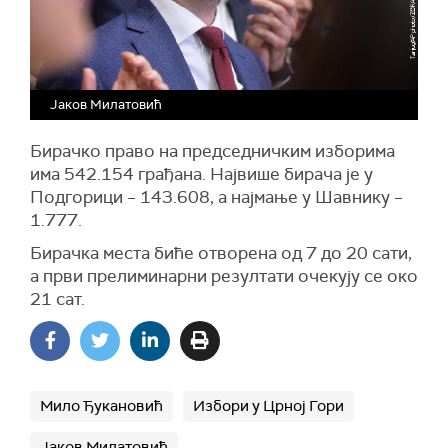
Јаков Милатовић
Бирачко право на председничким изборима
има 542.154 грађана. Највише бирача је у
Подгорици – 143.608, а најмање у Шавнику –
1.777.
Бирачка места биће отворена од 7 до 20 сати,
a први прелиминарни резултати очекују се око
21 сат.
Мило Ђукановић
Избори у Црној Гори
Јаков Милатовић