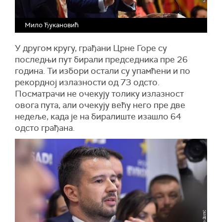
Мило Ђукановић
У другом кругу, грађани Црне Горе су
последњи пут бирали председника пре 26
година. Ти избори остали су упамћени и по
рекордној излазности од 73 одсто.
Посматрачи не очекују толику излазност
овога пута, али очекују већу него пре две
недеље, када је на биралиште изашло 64
одсто грађана.