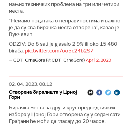
мањих техничких проблема на три или четири
“Али увек када говорим о ЕУ ја говорим и о
места.
регионалним економским интеграцијама,
мислим да ми овде у Црној Гори, али и шире на
“Немамо података о неправиностима и важно
Западном Балкану коначно морамо да
је да су сва бирачка места отворена”, казао је
разумемо да је неодвојив део европских
Вукчевић.
интеграција, да су то наше регионалне
ODZIV: Do 8 sati je glasalo 2.9% ili oko 15 480
економске интеграције”, рекао је Милатовић.
birača.
pic.twitter.com/oo5c24b2S7
Он је истакао да се залаже за најбоље могуће
— CDT_CrnaGora (@CDT_CrnaGora)
April 2, 2023
односе са Србијом и са свим земљама
Западног Балкана.
Милатовић је рекао да не очекује тензије
02. 04. 2023.
08:12
вечерас, те да сматра да је црногорско
Отворена биралишта у Црној
друштво зрело да мења председнике
Гори
оловком.
Бирачка места за други круг председничких
Он је на биралиште изашао са супругом.
избора у Црној Гори отворена су у седам сати.
Грађани ће моћи да гласају до 20 часов.