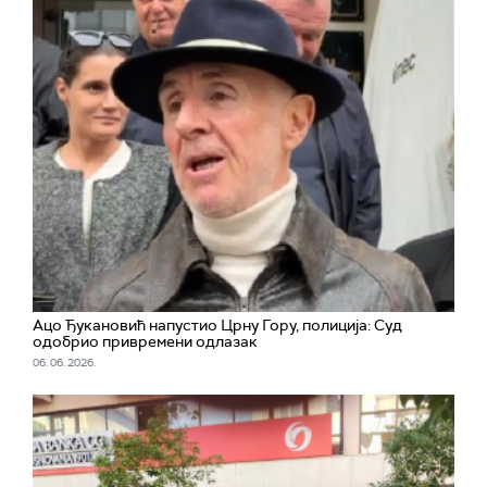
Ацо Ђукановић напустио Црну Гору, полиција: Суд
одобрио привремени одлазак
06. 06. 2026.