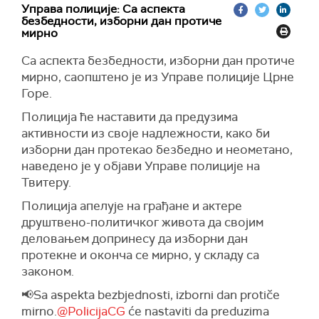
Управа полиције: Са аспекта
безбедности, изборни дан протиче
мирно
Са аспекта безбедности, изборни дан протиче
мирно, саопштено је из Управе полиције Црне
Горе.
Полиција ће наставити да предузима
активности из своје надлежности, како би
изборни дан протекао безбедно и неометано,
наведено је у објави Управе полиције на
Твитеру.
Полиција апелује на грађане и актере
друштвено-политичког живота да својим
деловањем допринесу да изборни дан
протекне и оконча се мирно, у складу са
законом.
📢Sa aspekta bezbjednosti, izborni dan protiče
mirno.
@PolicijaCG
će nastaviti da preduzima