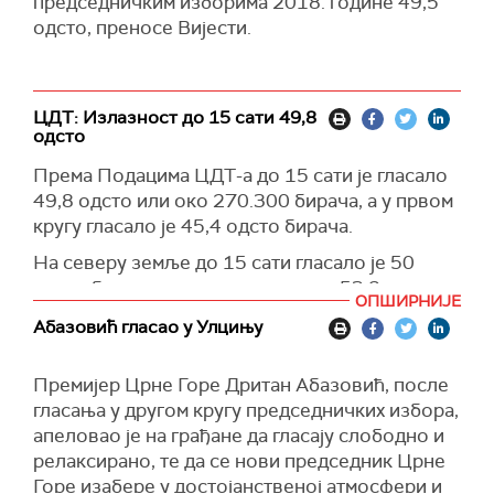
председни
ч
ким
изборима 2018. године 49,5
одсто, преносе Вијести.
ЦДТ: Излазност до 15 сати 49,8
одсто
Према Подацима ЦДТ-а до 15 сати је гласало
49,8 одсто или око 270.300 бирача, а у првом
кругу гласало је 45,4 одсто бирача.
На северу земље до 15 сати гласало је 50
одсто бирача, у централном делу 53,8 одсто, а
ОПШИРНИЈЕ
на југу до 15 сати гласало 41,9 одсто бирача.
Абазовић гласао у Улцињу
Премијер Црне Горе Дритан Абазовић, после
гласања у другом кругу председничких избора,
апеловао је на грађане да гласају слободно и
релаксирано, те да се нови председник Црне
Горе изабере у достојанственој атмосфери и