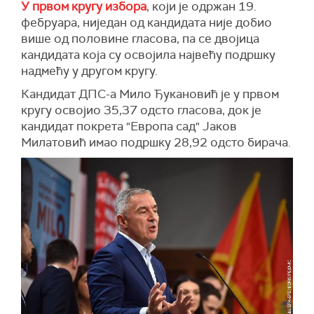
У првом кругу избора
, који је одржан 19.
фебруара, ниједан од кандидата није добио
више од половине гласова, па се двојица
кандидата која су освојила највећу подршку
надмећу у другом кругу.
Кандидат ДПС-а Мило Ђукановић је у првом
кругу освојио 35,37 одсто гласова, док је
кандидат покрета "Европа сад" Јаков
Милатовић имао подршку 28,92 одсто бирача.