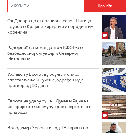
Од Дрвара до операционе сале – Никица
Грубор о Крајини, хирургији и породичним
коренима
Радојевић са командантом КФОР-а о
безбедносној ситуацији у Северној
Митровици
Ухапшен у Београду осумњичени за
злостављање и мучење, одређен му је
притвор од 30 дана
Европа на удару суше – Дунав и Рајна на
историјском минимуму, трпе енергетика и
привреда
Володимир Зеленски - од ТВ екрана до