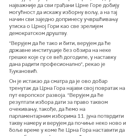
најважније да сви грађани Црне Горе добију
могућност да искажу изборну вољу, а на тај
начин сви заједно допринесу учвршћивању
утиска о Црној Гори као све зрелијем
демократском друштву.
"Верујем да ће тако и бити, верујем да ће
државне институције без обзира на неке
грешке које су се већ догодиле, у наставку
дана радити професионално", рекао је
Ђукановић.
Он је истакао да сматра да је ово добар
тренутак да Црна Гора најави свој повратак на
пут европског развоја. "Верујем да ће
резултати избора дати за право таквом
очекивању, такође, да ћемо на
парламентарним изборима 11. јуна потврдити
такву намеру и верујем да почиње неко ново и
боље време у коме ће Црна Гора наставити да