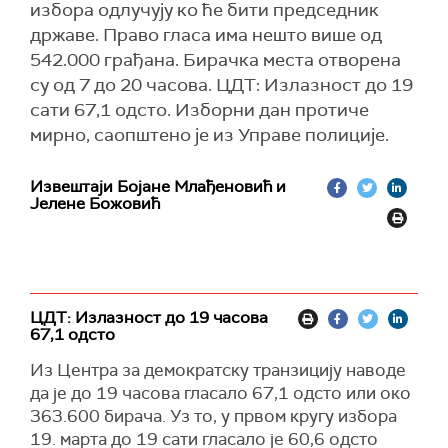
избора одлучују ко ће бити председник
државе. Право гласа има нешто више од
542.000 грађана. Бирачка места отворена
су од 7 до 20 часова. ЦДТ: Излазност до 19
сати 67,1 одсто. Изборни дан протиче
мирно, саопштено је из Управе полиције.
Извештаји Бојане Млађеновић и
Јелене Божовић
ЦДТ: Излазност до 19 часова
67,1 одсто
Из Центра за демократску транзицију
наводе
да је до
19 часова гласало 67,1 одсто или око
363.600 бирача. Уз то, у првом кругу избора
19. марта до 19 сати гласало је 60,6 одсто