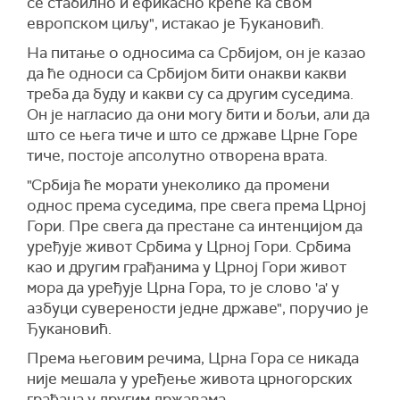
се стабилно и ефикасно креће ка свом
европском циљу", истакао је Ђукановић.
На питање о односима са Србијом, он је казао
да ће односи са Србијом бити онакви какви
треба да буду и какви су са другим суседима.
Он је нагласио да они могу бити и бољи, али да
што се њега тиче и што се државе Црне Горе
тиче, постоје апсолутно отворена врата.
"Србија ће морати унеколико да промени
однос према суседима, пре свега према Црној
Гори. Пре свега да престане са интенцијом да
уређује живот Србима у Црној Гори. Србима
као и другим грађанима у Црној Гори живот
мора да уређује Црна Гора, то је слово 'а' у
азбуци суверености једне државе", поручио је
Ђукановић.
Према његовим речима, Црна Гора се никада
није мешала у уређење живота црногорских
грађана у другим државама.