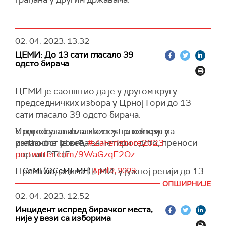
02. 04. 2023.
13:32
ЦЕМИ: До 13 сати гласало 39
одсто бирача
ЦЕМИ је саопштио да је у другом кругу
председничких избора у Црној Гори до 13
сати гласало 39 одсто бирача.
У односу на излазност у првом кругу
Uporedna analiza izlaznosti u odnosu na
излазност је већа за четири одсто, преноси
prethodne izbore,
#ZaFerIzbore2023
портал РТЦГ.
pic.twitter.com/9WaGzqE2Oz
Према подацима ЦЕМИ, у јужној регији до 13
— CeMI (@CeMI_ME)
April 2, 2023
сати гласало 33,5 одсто уписаних бирача, у
ОПШИРНИЈЕ
централној 41,8 одсто, а у северној регији
02. 04. 2023.
12:52
39,1 одсто.
Инцидент испред бирачког места,
није у вези са изборима
У Подгорици је до 13 сати гласало 41,9 одсто