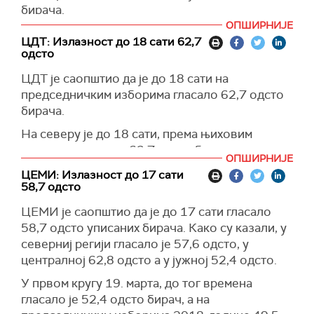
бирача.
ОПШИРНИЈЕ
На северу земље до 19 сати гласало је 66,8
ЦДТ: Излазност до 18 сати 62,7
одсто бирача, у централној регији 71,5 одсто,
одсто
док је на југу Црне Горе до 19 часова гласало
ЦДТ је саопштио да је до 18 сати на
58,9 одсто бирача, показали су подаци ЦДТ-а.
председничким изборима гласало 62,7 одсто
бирача.
На северу је до 18 сати, према њиховим
подацима, изашло 62,7 одсто бирача, у
ОПШИРНИЈЕ
централној регији 66,8, а на југу 54,5 одсто.
ЦЕМИ: Излазност до 17 сати
58,7 одсто
ЦЕМИ је саопштио да је до 17 сати гласало
58,7 одсто уписаних бирача. Како су казали, у
северниј регији гласало је 57,6 одсто, у
централној 62,8 одсто а у јужној 52,4 одсто.
У првом кругу 19. марта, до тог времена
гласало је 52,4 одсто бира
ч,
а на