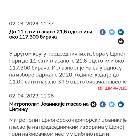
02. 04. 2023.
11:37
До 11 сати гласало 21,6 одсто или
око 117.300 бирача
У другом кругу председничких избора у Црној
Гори до 11 сати гласало је 21,6 одсто или око
117.300 бирача. Излазност је мања у односу
на изборе одржане 2020. године, када је до
11.00 сати гласало 34,9 одсто бирача, навео је
на Твитеру Центар за демократску транзицију.
ОПШИРНИЈЕ
02. 04. 2023.
11:26
Одзив по регионима је следећи: на северу
Митрополит Јоаникије гласао на
земље до 11.00 сати гласало је 21.2 одсто
Цетињу
бирача, док је у првом кругу гласало 19.8
одсто бирача. У централном региону гласало
Митрополит црногорско-приморски Јоаникије
је 23.7 одсто бирача, а у првом кругу 22.9
гласао је на председничким изборима у Црној
процената бирача. На југу је гласало 18.1
Гори на бирачком месту у Библиотеци и