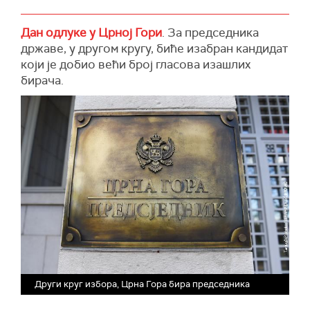
Дан одлуке у Црној Гори
. За председника
државе, у другом кругу, биће изабран кандидат
који је добио већи број гласова изашлих
бирача.
Други круг избора, Црна Гора бира председника