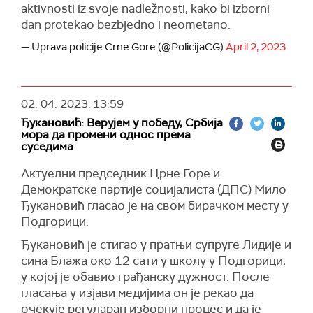
aktivnosti iz svoje nadležnosti, kako bi izborni
dan protekao bezbjedno i neometano.
— Uprava policije Crne Gore (@PolicijaCG)
April 2, 2023
02. 04. 2023.
13:59
Ђукановић: Верујем у победу, Србија
мора да промени однос према
суседима
Актуелни председник Црне Горе и
Демократске партије социјалиста (ДПС) Мило
Ђукановић гласао је на свом бирачком месту у
Подгорици.
Ђукановић је стигао у пратњи супруге Лидије и
сина Блажа око 12 сати у школу у Подгорици,
у којој је обавио грађанску дужност. После
гласања у изјави медијима он је рекао да
очекује регуларан изборни процес и да је