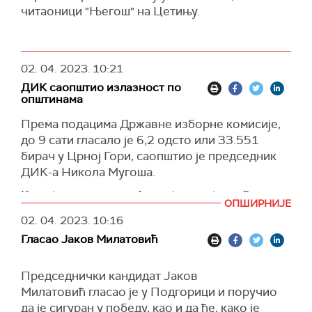
одсто бирача, док је у првом кругу гласало
читаоници "Његош" на Цетињу.
17.2 одсто бирача.
02. 04. 2023.
10:21
ДИК саопштио излазност по
општинама
Према подацима Државне изборне комисије,
до 9 сати гласало је 6,2 одсто или 33.551
бирач у Црној Гори, саопштио је председник
ДИК-а Никола Мугоша.
Како је саопштио, у Андријевици је до 9
ОПШИРНИЈЕ
часова изашло је 5,04 одсто, у Бару 5,2 одсто,
02. 04. 2023.
10:16
у Беранама 6,15 одсто бирача.
Гласао Јаков Милатовић
Мугоша је додао да је у Бијелом Пољу гласало
5,35 одсто бирача, Будви 7,56 одсто. "На
Председнички кандидат Јаков
Цетињу 7,14 одсто, Даниловграду 9, Гусињу
Милатовић гласао је у Подгорици и поручио
3,08, Херцег Новом 4,7 одсто“, казао је
да је сигуран у победу, као и да ће, како је