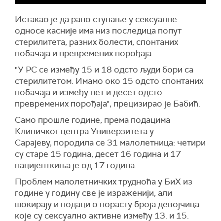
Истакао је да рано ступање у сексуалне
односе касније има низ последица попут
стерилитета, разних болести, спонтаних
побачаја и превремених порођаја.
"У РС се између 15 и 18 одсто људи бори са
стерилитетом. Имамо око 15 одсто спонтаних
побачаја и између пет и десет одсто
превремених порођаја", прецизирао је Бабић.
Само прошле године, према подацима
Клиничког центра Универзитета у
Сарајеву, породила се 31 малолетница: четири
су старе 15 година, десет 16 година и 17
пацијенткиња је од 17 година.
Проблем малолетничких трудноћа у БиХ из
године у годину све је израженији, али
шокирају и подаци о порасту броја девојчица
које су сексуално активне између 13. и 15.