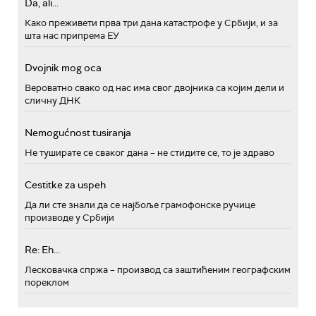
Da, ali...
Како преживети прва три дана катастрофе у Србији, и за
шта нас припрема ЕУ
Dvojnik mog oca
Вероватно свако од нас има свог двојника са којим дели и
сличну ДНК
Nemogućnost tusiranja
Не туширате се сваког дана – не стидите се, то је здраво
Cestitke za uspeh
Да ли сте знали да се најбоље грамофонске ручице
производе у Србији
Re: Eh...
Лесковачка спржа – производ са заштићеним географским
пореклом