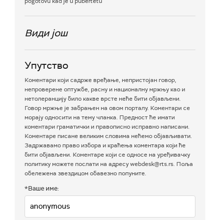
pogotovu kad je u pubertetu
Види још
Упутство
Коментари који садрже вређање, непристојан говор,
непроверене оптужбе, расну и националну мржњу као и
нетолеранцију било какве врсте неће бити објављени.
Говор мржње је забрањен на овом порталу. Коментари се
морају односити на тему чланка. Предност ће имати
коментари граматички и правописно исправно написани.
Коментаре писане великим словима нећемо објављивати.
Задржавамо право избора и краћења коментара који ће
бити објављени. Коментаре који се односе на уређивачку
политику можете послати на адресу webdesk@rts.rs. Поља
обележена звездицом обавезно попуните.
*Ваше име: