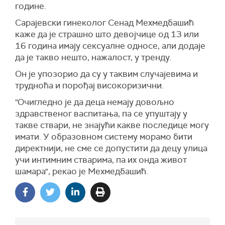
године.
Сарајевски гинеколог Сенад Мехмедбашић
каже да је страшно што девојчице од 13 или
16 година имају сексуалне односе, али додаје
да је такво нешто, нажалост, у тренду.
Он је упозорио да су у таквим случајевима и
трудноћа и порођај високоризични.
"Очигледно је да деца немају довољно
здравственог васпитања, па се упуштају у
такве ствари, не знајући какве последице могу
имати. У образовном систему морамо бити
директнији, не сме се допустити да децу улица
учи интимним стварима, па их онда живот
шамара", рекао је Мехмедбашић.