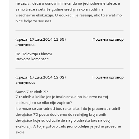
ne zazivi, deca u osnovnim neka idu na jednodnevne izlete, a
samo trece i cetvrte godine srednjih skola voditi na
visednevne ekskurzije. U edukaciji je resenje, ako to shvatimo,
bice bolje za sve nas.
(среда, 17.дец.2014 12:55)
Пошаљи одговор
anonymous
Re: Televizija i filmovi
Bravo za komentar!
(среда, 17.дец.2014 12:02)
Пошаљи одговор
anonymous
Samo 7 trudnih ???
7 trudnih a koliko jos je imalo sexualno iskustvo na toj
ekskurziji to se niko nije zapitao?
Ne moze se zatrudneti bas tako lako. I da je procenat trudnih
devojcica 70 posto docicemo do realnijeg broja onih
devojcica koje su odlucile da naglo odrastu bas na ovoj
ekskurziji. A to je gotovo celo jedno odeljenje jedne prosecne
skole.