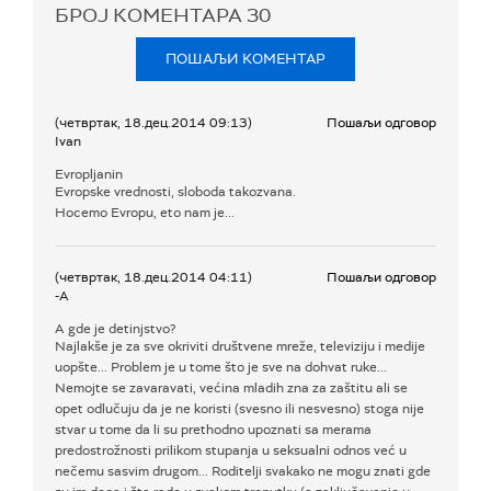
БРОЈ КОМЕНТАРА
30
ПОШАЉИ КОМЕНТАР
(четвртак, 18.дец.2014 09:13)
Пошаљи одговор
Ivan
Evropljanin
Evropske vrednosti, sloboda takozvana.
Hocemo Evropu, eto nam je...
(четвртак, 18.дец.2014 04:11)
Пошаљи одговор
-A
A gde je detinjstvo?
Najlakše je za sve okriviti društvene mreže, televiziju i medije
uopšte... Problem je u tome što je sve na dohvat ruke...
Nemojte se zavaravati, većina mladih zna za zaštitu ali se
opet odlučuju da je ne koristi (svesno ili nesvesno) stoga nije
stvar u tome da li su prethodno upoznati sa merama
predostrožnosti prilikom stupanja u seksualni odnos već u
nečemu sasvim drugom... Roditelji svakako ne mogu znati gde