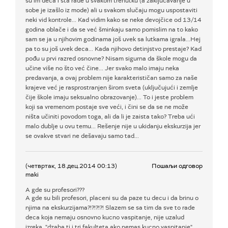
su im deca i šta rade u svakom trenutku (a zaključavanje u
sobe je izašlo iz mode) ali u svakom slučaju mogu uspostaviti
neki vid kontrole... Kad vidim kako se neke devojčice od 13/14
godina oblače i da se već šminkaju samo pomislim na to kako
sam se ja u njihovim godinama još uvek sa lutkama igrala...Hej
pa to su još uvek deca... Kada njihovo detinjstvo prestaje? Kad
pođu u prvi razred osnovne? Nisam sigurna da škole mogu da
učine više no što već čine... Jer svako malo imaju neka
predavanja, a ovaj problem nije karakterističan samo za naše
krajeve već je rasprostranjen širom sveta (uključujući i zemlje
čije škole imaju seksualno obrazovanje)... To i jeste problem
koji sa vremenom postaje sve veći, i čini se da se ne može
ništa učiniti povodom toga, ali da li je zaista tako? Treba ući
malo dublje u ovu temu... Rešenje nije u ukidanju ekskurzija jer
se ovakve stvari ne dešavaju samo tad...
(четвртак, 18.дец.2014 00:13)
Пошаљи одговор
maki
A gde su profesori???
A gde su bili profesori, placeni su da paze tu decu i da brinu o
njima na ekskurzijama?!?!?!?! Slazem se sa tim da sve to rade
deca koja nemaju osnovno kucno vaspitanje, nije uzalud
izreka, "dzaba ti i tri fakulteta ako nemas kucno vaspitanje".....