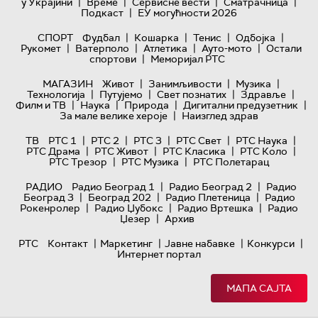
|
|
|
|
у Украјини
Време
Сервисне вести
Сматрачница
|
Подкаст
ЕУ могућности 2026
|
|
|
|
СПОРТ
Фудбал
Кошарка
Тенис
Одбојка
|
|
|
|
Рукомет
Ватерполо
Атлетика
Ауто-мото
Остали
|
спортови
Меморијал РТС
|
|
|
МАГАЗИН
Живот
Занимљивости
Музика
|
|
|
|
Технологијa
Путујемо
Свет познатих
Здравље
|
|
|
|
Филм и ТВ
Наука
Природа
Дигитални предузетник
|
За мале велике хероје
Наизглед здрав
|
|
|
|
|
ТВ
РТС 1
РТС 2
РТС 3
РТС Свет
РТС Наука
|
|
|
|
РТС Драма
РТС Живот
РТС Класика
РТС Коло
|
|
РТС Трезор
РТС Музика
РТС Полетарац
|
|
РАДИО
Радио Београд 1
Радио Београд 2
Радио
|
|
|
Београд 3
Београд 202
Радио Плетеница
Радио
|
|
|
Рокенролер
Радио Џубокс
Радио Вртешка
Радио
|
Џезер
Архив
|
|
|
|
РТС
Контакт
Маркетинг
Јавне набавке
Конкурси
Интернет портал
МАПА САЈТА