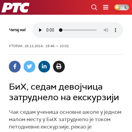
РТС
Читај ми!
УТОРАК, 16.12.2014, 19:46 -> 10:02
БиХ, седам девојчица
затруднело на екскурзији
Чак седам ученица основне школе у једном
малом месту у БиХ затруднело је током
петодневне екскурзије, рекао је