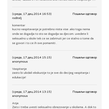
(среда, 17.дец.2014 16:53)
Пошаљи одговор
roditelj
komentar
kucno vaspitavanje je potrebno nista vise .ako toga nema
onda se dogadja to sto se dogadja sa djecom. uvedete li
seksualno u skole tek ce se zabrinuti jer ce stalno o tome da
se govori i to ce ih sve pomamiti .
(среда, 17.дец.2014 15:15)
Пошаљи одговор
anonymous
Vaspitanje
zasto bi ukidali ekskurzije to je sve do decijeg vaspitanja i
edukacije!
(среда, 17.дец.2014 13:15)
Пошаљи одговор
anonymous
Anja
Zato i treba uvesti seksualno obrazovanje u skolama. A dok to