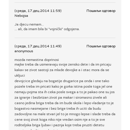
(среда, 17.дец.2014 11:59)
Пошаљи одговор
Nebojsa
Ja djecu nemam...
... ali, da imam bila bi "vojnički" odgojena.
(среда, 17.дец.2014 11:49)
Пошаљи одговор
anonymous
mozda nemastina doprinosi
majke treba da usmeravaju svoje zensko dete i da im pricaju
kakav se zivot sastoji za mlade devojke a i otac mora da se
ukljuci
devojcice gledaju na bogatije drugarice pa onda i one tako
pozele treba im pricati kako je gorka istina posle toga jel one
nemaju pojma sta ih ceka posle svega a to je pakao one su jos
za igranje i bezbrizan zivot pa makar i siromasno zivele ali
casno jedina briga treba da im bude skola i lepo vladanje to je
bogastvo nasmejane i bez brige treba ih uciti da budu
zadovoljne na male stvari jel to je mnogo lepse i slade treba da
cene svoj zivot koga niko nije vredan osim nje a to je sve
roditeljska briga ljubav i paznja koje treba pruziti detetu