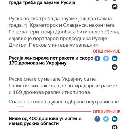
(Укринформ)
Харкова.
града треба да заузме Русија
у нашој моћи да постигнемо овај циљ и
(Укринформ)
пошаљемо јасну поруку Москви", рекао је
Руска војска треба да заузме још два важна
Мерц, преноси
Аднкронос.
града, тј. Краматорск и Славјанск, након чега
(Танјуг)
ће цела територија Донбаса бити ослобођена,
изјавио је портпарол председника Русије
Дмитриј Песков у интервјуу западним
медијима.
ОПШИРНИЈЕ
Русија лансирала пет ракета и скоро
Песков је истакао да су руски војници пре
170 дронова на Украјину
само неколико дана саопштили да су заузели
веома важан град у Донбасу, Константиновку.
Руске снаге су напале Украјину са пет
"Сада предстоји да се заузму још два важна
балистичких ракета, две антирадарске ракете
града, Краматорск и Славјанск. Након тога ће
и 169 дронова различитих типова.
цела територија Доњецке Републике бити
Снаге противваздушне одбране неутралисале
ослобођена", рекао је Песков, преноси
су 139 непријатељских дронова, саопштило је
Спутњик.
ОПШИРНИЈЕ
Ратно ваздухопловство Украјине.
Више од 400 дронова уништено
(Спутњик, Танјуг)
изнад руских области
(Украјинска правда)