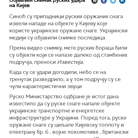
Објављен снимак руских удара
проширење сарадње савезника у области
председника, а Укринформ их реемитује.
невероватно да их у ратној ситуацији праве у
заврши".
на Кијев
одбрамбене индустрије.
подрумима", рекао је Трамп.
(Укринформ)
Према његовим речима, Зеленски сигурно
Синоћ су припадници руских оружаних снага
"Надам се да ће ограничења у сарадњи међу
жели да се врати обнови земље, уместо "смрти
извели нападе на објекте у Кијеву које
савезницима, посебно у области одбрамбене
и разарању".
користе украјинске оружане снаге. Украјински
индустрије, бити укинута. Колективне
медији су објавили снимке последица.
одбрамбене способности НАТО-а могу се
"А Русија је велика земља, и велика сила",
ојачати само кроз ближу сарадњу“, поручио је
рекао је Трамп, оцењујући да је у последњих
Према видео снимку, мете руских бораца били
турски председник.
неколико недеља постигнут велики напредак
су објекти који се налазе далеко од стамбених
ка миру.
подручја, преноси
Известија.
Према његовим речима, укидање таквих
ограничења неопходно је за остваривање
Навео је да Украјина има огроман потенцијал у
Када су се удари догодили, небо се на
циљева НАТО-а у области сарадње
ретким земним металима, као и да САД "имају
тренутак разведрило, а у том подручју су се
одбрамбених индустрија држава чланица.
улог" у томе.
чули карактеристични звуци.
Ердоган је нагласио и да се европска
Указао је и да су он и Зеленски имали "добар
Руско Министарство одбране је истог дана
безбедносна архитектура не може посматрати
састанак", као и да су развили добар однос.
известило да су руске снаге напале објекте
одвојено од НАТО-а, као и да безбедносне
украјинске транспортне и енергетске
"Тешко је поверовати, зар не? Од Овалног
иницијативе Европске уније не смеју да
инфраструктуре у Украјини. Поред тога, руске
кабинета до сада, развили смо веома добар
наруше јединство Алијансе и трансатлантске
оружане снаге су циљале Кијевску топлоту и
однос", рекао је Трамп, а Зеленски додао да
односе.
електрану бр. 6 , војне локомотиве , британски
"ту није крај", на шта је Трамп одговорио да је