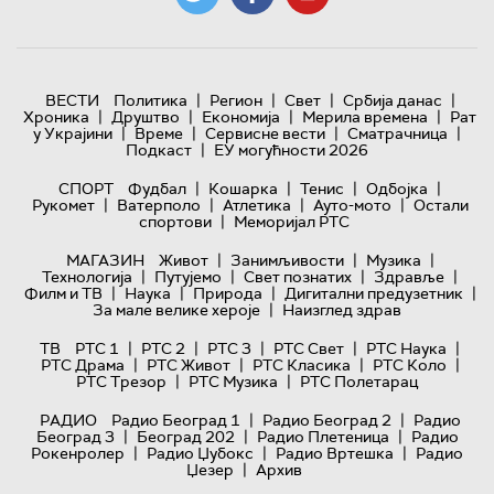
|
|
|
|
ВЕСТИ
Политика
Регион
Свет
Србија данас
|
|
|
|
Хроника
Друштво
Економија
Мерила времена
Рат
|
|
|
|
у Украјини
Време
Сервисне вести
Сматрачница
|
Подкаст
ЕУ могућности 2026
|
|
|
|
СПОРТ
Фудбал
Кошарка
Тенис
Одбојка
|
|
|
|
Рукомет
Ватерполо
Атлетика
Ауто-мото
Остали
|
спортови
Меморијал РТС
|
|
|
МАГАЗИН
Живот
Занимљивости
Музика
|
|
|
|
Технологијa
Путујемо
Свет познатих
Здравље
|
|
|
|
Филм и ТВ
Наука
Природа
Дигитални предузетник
|
За мале велике хероје
Наизглед здрав
|
|
|
|
|
ТВ
РТС 1
РТС 2
РТС 3
РТС Свет
РТС Наука
|
|
|
|
РТС Драма
РТС Живот
РТС Класика
РТС Коло
|
|
РТС Трезор
РТС Музика
РТС Полетарац
|
|
РАДИО
Радио Београд 1
Радио Београд 2
Радио
|
|
|
Београд 3
Београд 202
Радио Плетеница
Радио
|
|
|
Рокенролер
Радио Џубокс
Радио Вртешка
Радио
|
Џезер
Архив