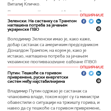
Виталиј Кличко.
(
Танјуг
)
Према речима Кличка, од 10 повређених, осам
ОПШИРНИЈЕ
особа је хоспитализовано, преноси
Зеленски: На састанку са Трампом
Укринформ.
наглашена потреба за јачањем
украјинске ПВО
Украјинска служба за ванредне ситуације је
објавила на
Фејсбуку
да се на месту напада
Володимир Зеленски имао је, како каже,
руског дрона у Десњанском округу Кијева
добар састанак са америчким председником
запалила троспратна складишна зграда, а
Доналдом Трампом, на којем је, како је
ватра се проширила и на суседни објекат.
истакао, наглашена потреба за јачањем
украјинске противваздушне одбране (ПВО)
Спасиоци су угасили пожар на површини од
због интензивираних руских напада.
ОПШИРНИЈЕ
900 квадратних метара, пренела је украјинска
Путин: Тешкоће са горивом
новинска агенција.
"Председник Трамп и ја разговарали смо о
привремене, руски енергетски
неким идејама које би могле да ојачају наше
систем међу најстабилнијима
(
Укринформ
)
позиције и приближе мир", написао је
Владимир Путин одржао је састанак са
Зеленски на платформи
Икс
након састанка
члановима владе, током којег су га министри
одржаног на маргинама самита НАТО-а у
обавестили о ситуацији на тржишту горива, и
Анкари, преноси
Ројтерс.
навео да су тешкоће са горивом привремене,