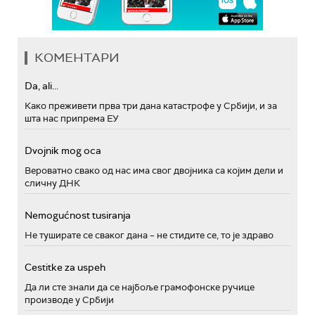
КОМЕНТАРИ
Da, ali...
Како преживети прва три дана катастрофе у Србији, и за
шта нас припрема ЕУ
Dvojnik mog oca
Вероватно свако од нас има свог двојника са којим дели и
сличну ДНК
Nemogućnost tusiranja
Не туширате се сваког дана – не стидите се, то је здраво
Cestitke za uspeh
Да ли сте знали да се најбоље грамофонске ручице
производе у Србији