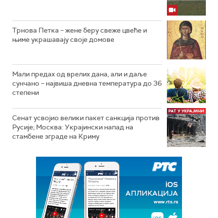
Трнова Петка – жене беру свеже цвеће и
њиме украшавају своје домове
Мали предах од врелих дана, али и даље
сунчано – највиша дневна температура до 36
степени
Сенат усвојио велики пакет санкција против
Русије; Москва: Украјински напад на
стамбене зграде на Криму