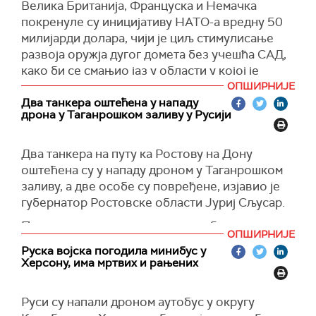
Велика Британија, Француска и Немачка
објекте у Кијеву", наводи се у саопштењу.
покренуле су иницијативу НАТО-а вредну 50
Министарство одбране је појаснило да су међу
милијарди долара, чији је циљ стимулисање
погођеним објектима и фабрика "Самсунг-
развоја оружја дугог домета без учешћа САД,
Украјина", која је производила компоненте за
како би се смањио јаз у области у којој је
крстареће ракете "фламинго".
Русија значајно испред, извештава
Блумберг.
ОПШИРНИЈЕ
Два танкера оштећена у нападу
Такође, погођена је и радионица у којој су се
"Током наредне деценије, ове три земље,
дрона у Таганрошком заливу у Русији
склапали дронови дугог и средњег домета.
заједно са другим европским савезницима,
радиће на развоју ударних система способних
(Известија)
Два танкера на путу ка Ростову на Дону
да прецизно погоде циљеве на удаљености
оштећена су у нападу дроном у Таганрошком
већој од 2.000 километара — управо оне
заливу, а две особе су повређене, изјавио је
могућности које европске земље тренутно
губернатор Ростовске области Јуриј Сљусар.
немају у својим арсеналима", додаје се у
тексту.
Према његовим речима, две особе су
ОПШИРНИЈЕ
задобиле лакше повреде.
Како су истакли званичници владе Велике
Руска војска погодила минибус у
Британије, овај програм ће координирати
Херсону, има мртвих и рањених
"Једна особа је збринута на лицу места, док је
стручност, технолошки напредак и
друга превезена у болницу. Одбили су
индустријски потенцијал између земаља
хоспитализацију", рекао је Сљусар у објави на
Руси су напали дроном аутобус у округу
учесница.
платформи
Макс
, преноси
Тaс