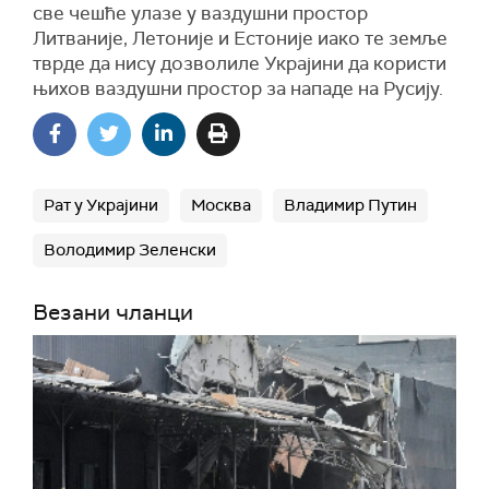
све чешће улазе у ваздушни простор
Литваније, Летоније и Естоније иако те земље
тврде да нису дозволиле Украјини да користи
њихов ваздушни простор за нападе на Русију.
Рат у Украјини
Москва
Владимир Путин
Володимир Зеленски
Везани чланци