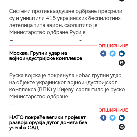
Системи противваздушне одбране пресрели
су и уништили 415 украјинских беспилотних
летелица типа авион, саопштило је
Министарство одбране Русије.
Дронови су уништени на небу изнад
ОПШИРНИЈЕ
Белгородске, Брјанске, Владимирске,
Москва: Групни удар на
Волгоградске, Вологодске, Вороњешке,
војноиндустријске комплексе
Курске, Липецке, Орловске, Ростовске,
Рјазањске, Самарске, Саратовске и Тулске
Руска војска је покренула ноћас групни удар
области. Пресретнути су и изнад Московске
на објекте украјинског војноиндустријског
области, Краснодарске Покрајине, Крима и
комплекса (ВПК) у Кијеву, саопштило је руско
Татарстана. Беспилотне летелице су успешно
Министарство одбране.
оборене изнад Азовског и Црног мора,
саопштава министарство.
"Као одговор на терористичке нападе
ОПШИРНИЈЕ
кијевског режима на цивилну инфраструктуру
(Известија)
НАТО покреће велики пројекат
у Русији, руске оружане снаге су покренуле
развоја оружја дугог домета без
групни удар употребом прецизног копненог
учешћа САД
оружја на украјинске војноиндустријске