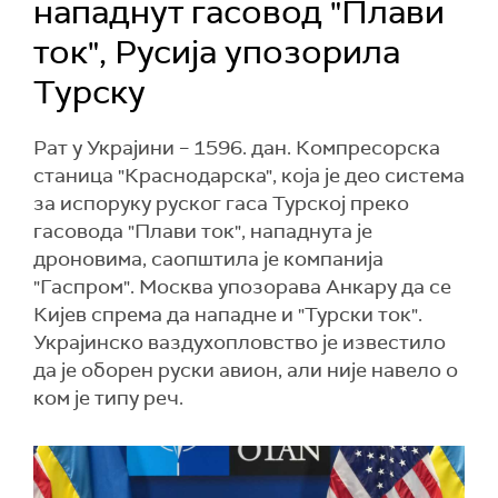
нападнут гасовод "Плави
ток", Русија упозорила
Турску
Рат у Украјини – 1596. дан. Компресорска
станица "Краснодарска", која је део система
за испоруку руског гаса Турској преко
гасовода "Плави ток", нападнута је
дроновима, саопштила је компанија
"Гаспром". Москва упозорава Анкару да се
Кијев спрема да нападне и "Турски ток".
Украјинско ваздухопловство је известило
да је оборен руски авион, али није навело о
ком је типу реч.