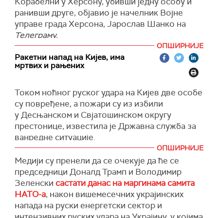
Корабелни у Херсону, убивши једну особу и
ранивши друге, објавио је начелник Војне
(Bloomberg)
Губернатор је додао да је посада на једном од
управе града Херсона, Јарослав Шанко на
бродова морала да буде евакуисана.
Телеграму.
"Оштећени танкери су били празни, без
ОПШИРНИЈЕ
икаквих нафтних деривата", рекао је Сљусар.
У протекла 24 сата гранатирана су 47 насеља
Ракетни напад на Кијев, има
у Херсонској области, а повређено је 18 људи.
(Тас, Танјуг)
мртвих и рањених
(Укринформ)
Током ноћног руског удара на Кијев две особе
су повређене, а пожари су из избили
у Десњанском и Свјатошинском округу
престонице, известила је Државна служба за
ванредне ситуације.
ОПШИРНИЈЕ
Начелник војне администрације града Кијева,
Медији су пренели да се очекује да ће се
Тимур Ткаченко, објавио је
да је у нападу
председници Доналд Трамп и Володимир
погинула једна жена.
Зеленски
састати данас на маргинама самита
У Свјатошину, пожар је захватио управну
НАТО-a
, након вишемесечних украјинских
зграду и складиште, а две особе су повређене.
напада на руски енергетски сектор и
интензивних руских удара на Украјину, у којима