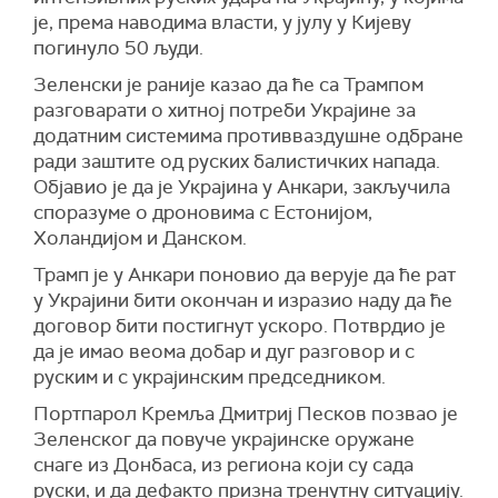
Гаражна задруга је горела на другој адреси.
је, према наводима власти, у јулу у Кијеву
Пожар је угашен. Управна зграда и трамваји су
погинуло 50 људи.
такође оштећени услед гранатирања.
Зеленски је раније казао да ће са Трампом
У Десњанском округу избио је пожар у
разговарати о хитној потреби Украјине за
складиштима.
додатним системима противваздушне одбране
(Укринформ)
ради заштите од руских балистичких напада.
Објавио је да је Украјина у Анкари, закључила
споразуме о дроновима с Естонијом,
Холандијом и Данском.
Трамп је у Анкари поновио да верује да ће рат
у Украјини бити окончан и изразио наду да ће
договор бити постигнут ускоро. Потврдио је
да је имао веома добар и дуг разговор и с
руским и с украјинским председником.
Портпарол Кремља Дмитриј Песков позвао је
Зеленског да повуче украјинске оружане
снаге из Донбаса, из региона који су сада
руски, и да дефакто призна тренутну ситуацију.