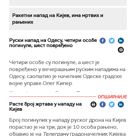
Ракетни напад на Кијев, има мртвих и
рањених
Руски напад на Одесу, четири особе
погинуле, шест повређено
Четири особе су погинуле, а шест је
повређено у вечерашњим руским нападима на
Одесу, саопштио је начелник Одеске градске
војне управе Олег Кипер.
Кипер је навео у објави на Телеграму да је пет
ОПШИРНИЈЕ
особа хоспитализовано, а једна особа је у
Расте број жртава у нападу на
тешком стању, преноси Украјинска правда.
Кијев
Украјинске власти су раније саопштиле да су
Број погинулих у нападу руског дрона на Кијев
руске снаге погодиле цивилни
порастао је на три, док је 10 особа рањено,
инфраструктурни објекат у Одеси.
објавио је на
Телеграму
градоначелник Кијева