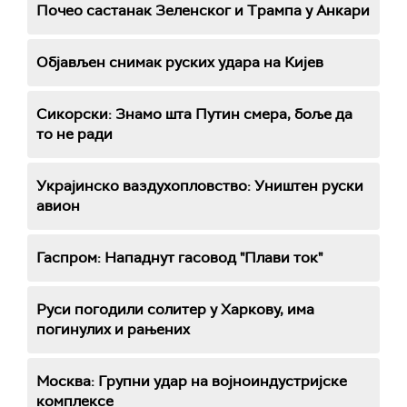
Почео састанак Зеленског и Трампа у Анкари
Објављен снимак руских удара на Кијев
Сикорски: Знамо шта Путин смера, боље да
то не ради
Украјинско ваздухопловство: Уништен руски
авион
Гаспром: Нападнут гасовод "Плави ток"
Руси погодили солитер у Харкову, има
погинулих и рањених
Москва: Групни удар на војноиндустријске
комплексе