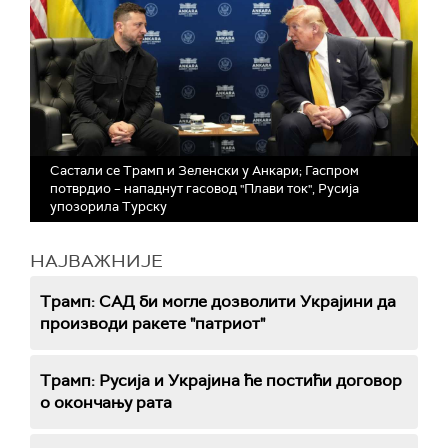
Састали се Трамп и Зеленски у Анкари; Гаспром
потврдио – нападнут гасовод "Плави ток", Русија
упозорила Турску
НАЈВАЖНИЈЕ
Трамп: САД би могле дозволити Украјини да
производи ракете "патриот"
Трамп: Русија и Украјина ће постићи договор
о окончању рата