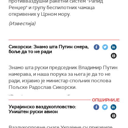
противваздушни ракетни систем "Рапид
Укринформ
"само почетак".
Ренџер" и групу беспилотних чамаца
Tanjug/Guardian
откривених у Црном мору.
(Известија)
Сикорски: Знамо шта Путин смера,
боље да то не ради
Знамо шта руски председник Владимир Путин
намерава, и наша порука за њега је да то не
ради, изјавио је министар спољних послова
Пољске Радослав Сикорски.
"Русија годинама води хибридни рат против
ОПШИРНИЈЕ
нас. Запад то није признао, мислим да сада сви
Украјинско ваздухопловство:
то признајемо. То су паљевине, то су атентати,
Уништен руски авион
то је мешање у нашу политику, то су масовне
дезинформације и државни тероризам", рекао
Ваздухопловне снаге Украјине су пријавиле