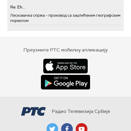
Re: Eh...
Лесковачка спржа – производ са заштићеним географским
пореклом
Преузмите РТС мобилну апликацију
Радио Телевизија Србије