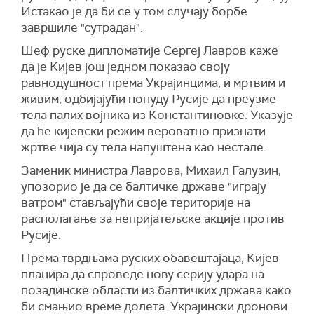
Истакао је да би се у том случају борбе
завршиле "сутрадан".
Шеф руске дипломатије Сергеј Лавров каже
да је Кијев још једном показао своју
равнодушност према Украјинцима, и мртвим и
живим, одбијајући понуду Русије да преузме
тела палих војника из Константиновке. Указује
да ће кијевски режим вероватно признати
жртве чија су тела напуштена као нестале.
Заменик министра Лаврова, Михаил Галузин,
упозорио је да се балтичке државе "играју
ватром" стављајући своје територије на
располагање за непријатељске акције против
Русије.
Према тврдњама руских обавештајаца, Кијев
планира да спроведе нову серију удара на
позадинске области из балтичких држава како
би смањио време долета. Украјински дронови