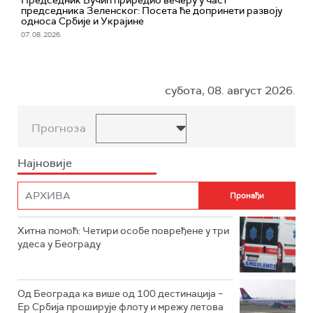
Председник Вучић приредио вечеру у част
председника Зеленског: Посета ће допринети развоју
односа Србије и Украјине
07. 08. 2026.
субота, 08. август 2026.
Прогноза
Најновије
Хитна помоћ: Четири особе повређене у три
удеса у Београду
Од Београда ка више од 100 дестинација –
Ер Србија проширује флоту и мрежу летова