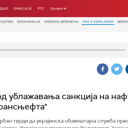
АДИО
ЕМИСИЈЕ
РТС
Остало
РУШТВО
ЕКОНОМИЈА
МЕРИЛА ВРЕМЕНА
РАТ У УКРАЈИНИ
ВРЕМ
од ублажавања санкција на наф
Трансњефта"
 Орбан тврди да украјинска обавештајна служба при