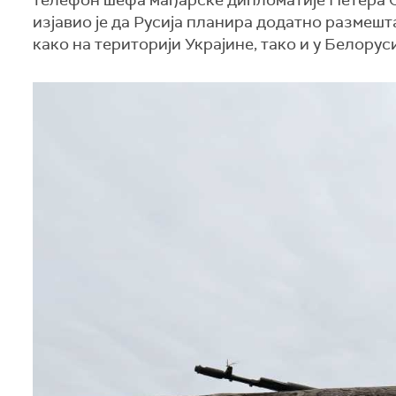
телефон шефа мађарске дипломатије Петера 
изјавио је да Русија планира додатно размеш
како на територији Украјине, тако и у Белоруси