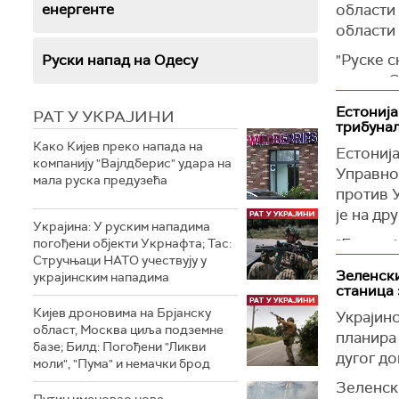
(
Украјин
енергенте
области 
области
"Руске 
Руски напад на Одесу
округу С
Шест ос
Естонија
РАТ У УКРАЈИНИ
Она је 
трибунал
мушкарац
Како Кијев преко напада на
Естониј
компанију "Вајлдберис" удара на
Два мушк
Управно
мала руска предузећа
снага.
против 
је на д
(
Украјин
Украјина: У руским нападима
"Естониј
погођени објекти Укрнафта; Тас:
Стручњаци НАТО учествују у
приступ
Зеленски
украјинским нападима
Специјал
станица 
наводи с
Кијев дроновима на Брјанску
Украјинс
област, Москва циља подземне
Напомињ
планира
базе; Билд: Погођени "Ликви
специја
дугог до
моли", "Пума" и немачки брод
"Одгово
Зеленски
Путин именовао нове