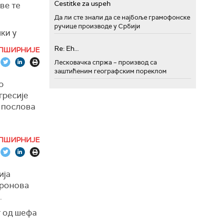
Cestitke za uspeh
ве те
Да ли сте знали да се најбоље грамофонске
ручице производе у Србији
ки у
давница.
Re: Eh...
ПШИРНИЈЕ
ојчицу.
Лесковачка спржа – производ са
шњи
заштићеним географским пореклом
о
да руских
гресије
х послова
ше
ПШИРНИЈЕ
 одбору
ајине",
ија
вању
дронова
ности".
.
тило је
г од шефа