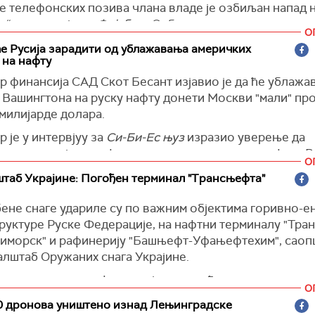
 уместо тренутно предвиђеног протеривања.
 је, такође, навео да се разговарало и о могућој сара
 телефонских позива члана владе је озбиљан напад 
дигитализације, као и о безбедности хране.
“, написао је на
Фејсбуку
Орбан.
О
се договорили да наши тимови раде заједно", закључи
и премијер је такође наложио министру правде да од
е Русија зарадити од ублажавања америчких
и.
 на нафту
 информације о том инциденту.
р финансија САД Скот Бесант изјавио је да ће ублаж
 Украјине у Мозамбику званично је почела са радом 
ја)
а Вашингтона на руску нафту донети Москви "мали" пр
дине, подсетио је
Укринформ
.
милијарде долара.
 је у интервјуу за
Си-Би-Ес њуз
изразио уверење да
ање санкција за нафту доприноси смањењу профита Рус
О
ак стабилизује светске цене нафте, а самим тим огран
таб Украјине: Погођен терминал "Трансњефта"
јалне приходе Москве.
ене снаге
удариле су по важним објектима горивно-е
еговим речима, нови приходи Русије износе две мили
руктуре Руске Федерације, на нафтни терминалу "Тра
што одговара једном дану њеног буџета.
иморск" и рафинерију "Башњефт-Уфањефтехим", сао
 је шта је боље? Хоће ли Русија добити више новца а
алштаб Оружаних снага Украјине.
 долара, а они добију 70 одсто од тога, што је 105 до
релиминарним информацијама, погођени су и резерво
а остане испод 100 долара? Дакле, добијају мање но
О
нфраструктура за претовар нафте. Потврђен је пожар 
показује да је максимални додатни износ који би Русиј
0 дронова уништено изнад Лењинградске
ји објекта“ наводи се у саопштењу.
е две милијарде долара, што је једнако једном дану бу