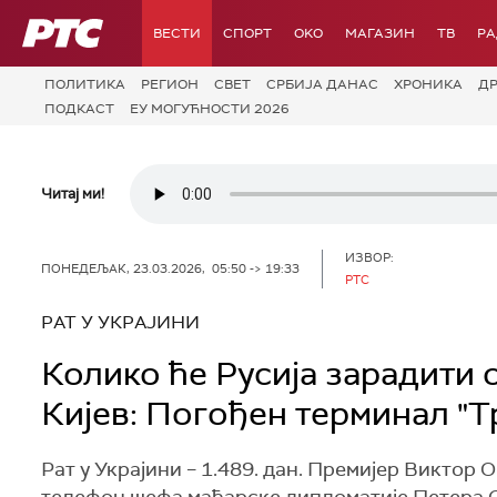
РТС
ВЕСТИ
СПОРТ
OKO
МАГАЗИН
ТВ
Р
ПОЛИТИКА
РЕГИОН
СВЕТ
СРБИЈА ДАНАС
ХРОНИКА
Д
ПОДКАСТ
ЕУ МОГУЋНОСТИ 2026
Читај ми!
ИЗВОР:
ПОНЕДЕЉАК, 23.03.2026, 05:50 -> 19:33
РТС
РАТ У УКРАЈИНИ
Колико ће Русија зарадити 
Кијев: Погођен терминал "
Рат у Украјини – 1.489. дан. Премијер Виктор