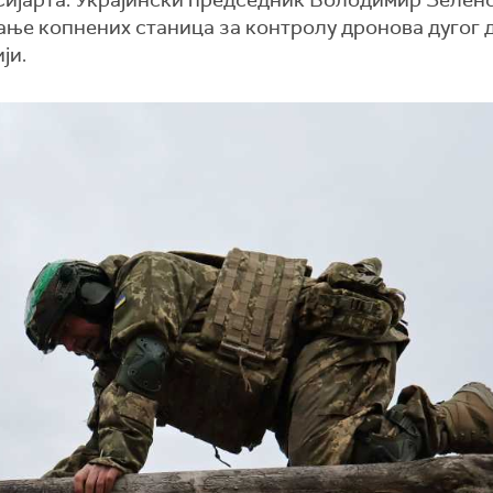
Сијарта. Украјински председник Володимир Зелен
тање копнених станица за контролу дронова дугог 
ји.