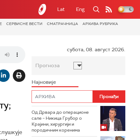
Lat
Eng
Е
СЕРВИСНЕ ВЕСТИ
СМАТРАЧНИЦА
АРХИВА РУБРИКА
субота, 08. август 2026.
Прогноза
Најновије
ту;
Од Дрвара до операционе
сале – Никица Грубор о
Крајини, хирургији и
породичним коренима
слушкује