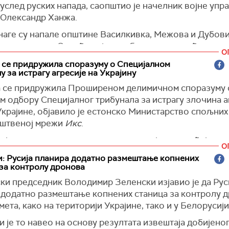
ска правда
)
услед руских напада, саопштио је начелник војне упра
 Олександр Ханжа.
снаге су напале општине Василкивка, Межова и Дубови
инељникове. Оштећена је стамбена зграда, куће и про
О
оба је повређено, укључујући четрнаестогодишњу дев
 се придружила споразуму о Специјалном
у болници, као и три одрасле особе. Седамдесетогоди
у за истрагу агресије на Украјину
 је у тешком стању", навео јр Ханжа.
а се придружила Проширеном делимичном споразуму 
арца су повређена у Кривом Рогу услед ранијег напа
м одбору Специјалног трибунала за истрагу злочина а
Украјине, објавило је естонско Министарство спољни
руштвеној мрежи
Икс
.
ска правда
)
а је званично потписала документ којим потврђује на
О
ање Проширеном делимичном споразуму о Управном
: Русија планира додатно размештање копнених
ног трибунала за истрагу злочина агресије против Укр
за контролу дронова
е у саопштењу.
ки председник Володимир Зеленски изјавио је да Рус
е се да се Естонија "овим кораком приближава осни
 додатно размештање копнених станица за контролу 
лног трибунала и обезбеђивању његове пуне оператив
мета, како на територији Украјине, тако и у Белорусији
рност је важна. Некажњивост неће превладати", саопш
 је то навео на основу резултата извештаја добијено