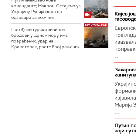
естонск
државне
команданте; Макрон: Остајемо уз
агенциј
Украјину, Русија мора да
Украјинс
Кијев јо
одговара за злочине
да Специ
гасовода
"Имамо 
треба да
копнени
Европски
Погођени турски цивилни
враћање
како на 
прегледа
бродови у Црном мору, има
станице 
повређених; удар на
изазвал
Европска
Краматорск, расте број рањених
Ивашчен
поправк
стварањ
подацима
Према и
(
Танјуг
)
Истоврем
спремна 
Захарова
Руси на
процени
капитула
режиму"
Раније 
Украјинс
"Русија
проверу 
формализ
могућнос
изјавил
У међувр
истоку",
Марија 
око експ
Додао ј
"Сваки 
"Немам н
ситуациј
ако је р
вам пруж
Путин п
активно
Наравно
енергет
који су 
страна о