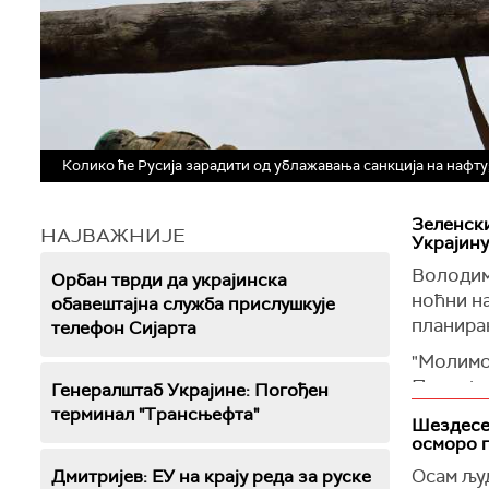
Колико ће Русија зарадити од ублажавања санкција на нафту
Зеленски
НАЈВАЖНИЈЕ
Украјину
Володим
Орбан тврди да украјинска
ноћни на
обавештајна служба прислушкује
планиран
телефон Сијарта
"Молимо
Постоје
Генералштаб Украјине: Погођен
припрем
терминал "Трансњефта"
Шездесет
нашим с
осморо 
Украјину
Осам људ
Дмитријев: ЕУ на крају реда за руске