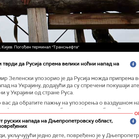
; Кијев: Погођен терминал "Трансњефта"
 тврди да Русија спрема велики ноћни напад на
ир Зеленски упозорио је да Русија можда припрема 
пад на Украјину, додајући да су спречени покушаји ат
и у Украјини од стране Руса.
 вас да обратите пажњу на упозорења о ваздушном на
 информације од наше обавештајне службе да Руси м
О
ају напад великих размера. Потребна наређења су већ
 руских напада на Дњепропетровску област,
нагама противваздушне одбране. Молимо вас да чуват
повређених
", истакао је Зеленски.
и, укључујући једно дете, повређено је у Дњепропет