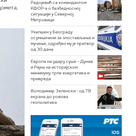
ски
Радојевић са командантом
домета,
КФОР-а о безбедносној
ситуацији у Северној
Митровици
Ухапшен у Београду
осумњичени за злостављање и
мучење, одређен му је притвор
од 30 дана
Европа на удару суше – Дунав
и Рајна на историјском
минимуму, трпе енергетика и
привреда
Володимир Зеленски - од ТВ
екрана до ровова
геополитике