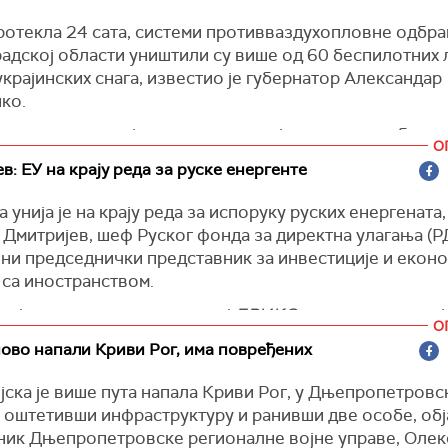
дерације", рекао је Бесант.
орм)
ротекла 24 сата, системи противваздухопловне одбра
е изјавио да главни извозни канал за руску нафту оста
адској области уништили су више од 60 беспилотних 
ује преко 90 одсто, преноси
Европска правда.
украјинских
снага, известио је губернатор Александар
ко.
3. марта укинуле санкције на
руску нафту, која се тре
а танкерима на мору. Вашингтон је овај потез оправда
еговим речима, један од дронова је оштетио стуб дал
О
им растом цена нафте као резултатом америчко-израе
 села Јермилово у Виборшком округу.
в: ЕУ на крају реда за руске енергенте
тив Ирана и удара овог потоњег на многе земље Перс
ки медији тврде да је у нападу погођен један од најве
што је ефикасно паралисало извоз нафте из региона.
 унија је на крају реда за испоруку руских енергената,
а за извоз нафте у Балтичком мору.
ропска правда)
 Дмитријев, шеф Руског фонда за директна улагања (
ја, Унијан)
лни председнички представник за инвестиције и екон
 са иностранством.
ев је коментарисао извештај
БРИКС њуза
о посети виј
О
а Фам Мин Тина Русији. У извештају се наводи да ће Х
ово напали Криви Рог, има повређених
потписати енергетске споразуме због раста цена усле
ом истоку.
јска је више пута напала Криви Рог
, у Дњепропетровс
, оштетивши инфраструктуру и ранивши две особе, об
а крају реда", написао је на друштвеној мрежи
Икс.
ник Дњепропетровске регионалне војне управе, Олек