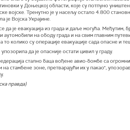
тиновки у Доњецкој области, које су потпуно уништен
орм)
ске војске. Тренутно је у насељу остало 4.800 становн
а је Војска Украјине.
е да је евакуација из града и даље могућа. Међутим, б
и аутомобили на ободу града и на свим главним путев
на то колико су операције евакуације сада опасне и те
е упозорила да је опасније остати цивил у граду.
Федерација стално баца вођене авио-бомбе са огромн
на стамбене зоне, претварајући их у пакао", упозорав
у.
ска правда)