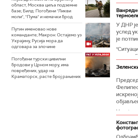
област, Москва циља подземне
несреће"
(Украјин
Ванредно
базе; Билд: Погођени "Ликви
термоел
Собјањин
моли", "Пума" и немачки брод
напао М
У ДНР ј
Путин именовао нове
саопштио
услед ук
команданте; Макрон: Остајемо уз
престон
је потп
Украјину, Русија мора да
одговара за злочине
(Танјуг)
"Ситуаци
напада 
Погођени турски цивилни
је резу
бродови у Црном мору, има
Зеленск
енергије
повређених; удар на
Краматорск, расте број рањених
уредби.
Председ
Фелипеом
(Интерф
искреној
објављен
Украјинс
срдачном
Констант
земљи.
фотогра
Зеленски
Одбрамб