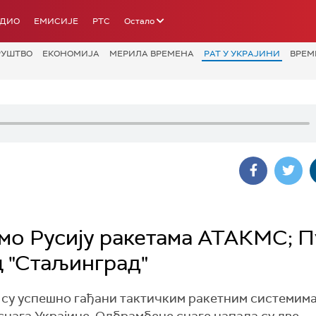
АДИО
ЕМИСИЈЕ
РТС
Остало
РУШТВО
ЕКОНОМИЈА
МЕРИЛА ВРЕМЕНА
РАТ У УКРАЈИНИ
ВРЕМ
амо Русију ракетама АТАКМС; 
 "Стаљинград"
кти су успешно гађани тактичким ракетним системим