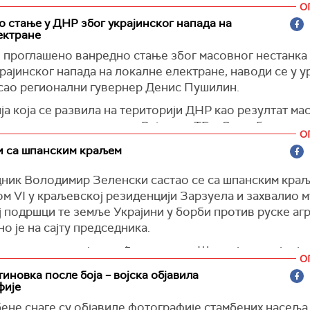
О
, написао је он на
Телеграму,
преноси
РБК Русија.
ска правда)
 стање у ДНР због украјинског напада на
ектране
 је након тога известио о уништењу још једног дрона к
оскву. Неколико минута касније градоначелник Москв
е проглашено ванредно стање због масовног нестанка 
 да је оборена трећа беспилотна летелица која је ци
рајинског напада на локалне електране, наводи се у у
ицу.
исао регионални гувернер Денис Пушилин.
ја која се развила на територији ДНР као резултат ма
беспилотних летелица на Зујевску ТЕ и Старобешевску
О
лтирало уништењем постројења за производњу електр
и са шпанским краљем
, проглашена је ванредном ситуацијом", наводи се у о
ник Володимир Зеленски састао се са шпанским кра
 VI у краљевској резиденцији Зарзуела и захвалио м
акс)
 подршци те земље Украјини у борби против руске агр
о је на сајту председника.
ки председник је такође захвалио Шпанији на војној 
О
 пријему Украјинаца који су нашли привремено уточиш
иновка после боја – војска објавила
фије
 би требало да отпутује сутра у Турску.
ене снаге су објавиле фотографије стамбених насеља 