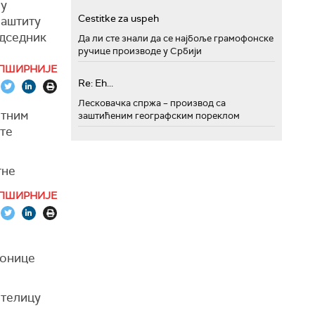
ну
Cestitke za uspeh
заштиту
Ердоган у
едседник
Да ли сте знали да се најбоље грамофонске
ручице производе у Србији
ПШИРНИЈЕ
 војно
Re: Eh...
 милиона
Лесковачка спржа – производ са
за
етним
заштићеним географским пореклом
 је
те
м
тне
те на
одбране
ПШИРНИЈЕ
води се у
тонице
мете
етелицу
ављена",
на месту