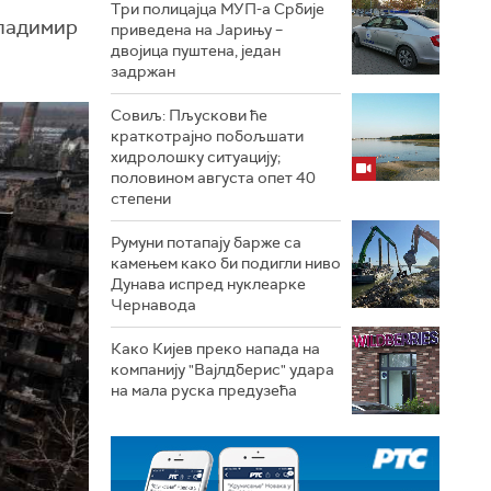
Три полицајца МУП-а Србије
Владимир
приведена на Јарињу –
двојица пуштена, један
задржан
Совиљ: Пљускови ће
краткотрајно побољшати
хидролошку ситуацију;
половином августа опет 40
степени
Румуни потапају барже са
камењем како би подигли ниво
Дунава испред нуклеарке
Чернавода
Како Кијев преко напада на
компанију "Вајлдберис" удара
на мала руска предузећа