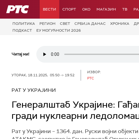
РТС
ВЕСТИ
СПОРТ
OKO
МАГАЗИН
ТВ
Р
ПОЛИТИКА
РЕГИОН
СВЕТ
СРБИЈА ДАНАС
ХРОНИКА
Д
ПОДКАСТ
ЕУ МОГУЋНОСТИ 2026
Читај ми!
ИЗВОР:
УТОРАК, 18.11.2025, 05:50 -> 19:52
РТС
РАТ У УКРАЈИНИ
Генералштаб Украјине: Гађ
гради нуклеарни ледоломац
Рат у Украјини – 1364. дан. Руски војни обје