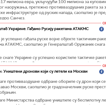
к за Блиски исток Стив Виткоф.
817 милиона евра, укључујући 100 милиона за купови
ог наоружања, претежно противваздушних ракета за 
вор је рекао да ће се турски председник Реџип Тајип 
ке инфраструктуре од руских напада, саопштио је пр
астати само са Зеленским, али не и са Виткофом.
едро Санчез.
 Танјуг)
О
пног износа, 615 милиона евра биће намењено за ново
таб Украјине: Гађамо Русију ракетама АТАКМС
ње: 300 милиона евра као билатерална подршка, 215
оз програм САФЕ Европске уније и 100 милиона евра 
 је успешно гађала руске војне објекте тактичким рак
о наоружање у оквиру НАТО програма ПУРЛ". истакао
ма АТАКМС, саопштио је Генералштаб Оружаних снага 
а заједничкој конференцији за новинаре с украјински
ником Володимиром Зеленским, преноси
Ел Паис.
 снаге Украјине су успешно користиле тактичке раке
 је изјавио да ће нови пакет војне помоћи Шпаније
 АТАКМС за извођење прецизног удара на војне објек
ати, посебно, 40 ракета за системе противваздушне 
О
ји Русије. Ово је значајан догађај који подвлачи
: Уништени дронови који су летели ка Москви
.
ебљиву посвећеност Украјине свом суверенитету", на
њу.
наге противваздушне одбране обориле су дрон који се
авао Москви, саопштио је градоначелник руске прес
таб није прецизирао када је напад извршен и које су 
објањин.
е.
аге Министарства одбране уништиле су беспилотну л
а оружја дугог домета, посебно АТАКМС-а, биће наст
летела ка Москви. Службе за ванредне ситуације раде 
Генералштаб.