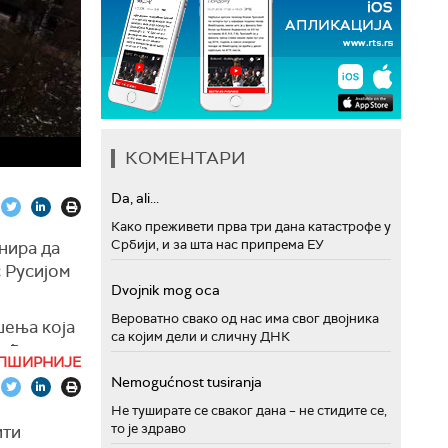
КОМЕНТАРИ
Da, ali...
Како преживети прва три дана катастрофе у
Србији, и за шта нас припрема ЕУ
нира да
с Русијом
Dvojnik mog oca
Вероватно свако од нас има свог двојника
шења која
са којим дели и сличну ДНК
гуће како
ПШИРНИЈЕ
енски.
Nemogućnost tusiranja
и да ће се
Не туширате се сваког дана – не стидите се,
и
то је здраво
ити