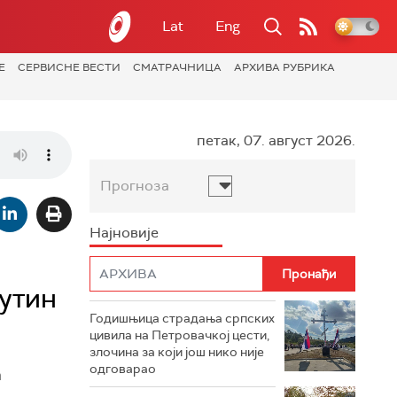
Lat
Eng
Е
СЕРВИСНЕ ВЕСТИ
СМАТРАЧНИЦА
АРХИВА РУБРИКА
петак, 07. август 2026.
Прогноза
Најновије
Путин
Годишњица страдања српских
цивила на Петровачкој цести,
злочина за који још нико није
одговарао
а