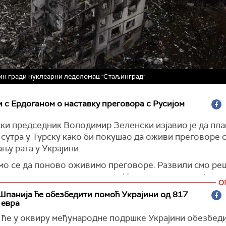
тин гради нуклеарни ледоломац "Стаљинград"
 с Ердоганом о наставку преговора с Русијом
ски председник Володимир Зеленски изјавио је да пла
 сутра у Турску како би покушао да оживи преговоре 
њу рата у Украјини.
амо се да поново оживимо преговоре. Развили смо ре
едложити нашим партнерима. Чињење свега што је мо
О
ончао рат је главни приоритет Украјине'', рекао је Зел
Шпанија ће обезбедити помоћ Украјини од 817
 евра
ћи се на неименовани извор из Турске, Ројтерс навод
ом на разговорима придружити и амерички специјалн
 ће у оквиру међународне подршке Украјини обезбед