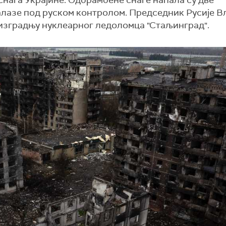
нага Украјине. Одбрамбене снаге напала су две
налазе под руском контролом. Председник Русије 
 изградњу нуклеарног ледоломца "Стаљинград".