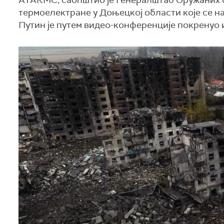
АТАКМС, саопштио је Генералштаб Оружаних с
термоелектране у Доњецкој области које се 
Путин је путем видео-конференције покренуо