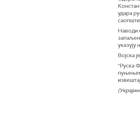
Констан
(Укринф
удара ру
саопштил
Наводи с
запаљен
указују 
Војска ј
"Руска 
пуњењем 
извештај
(Украјин