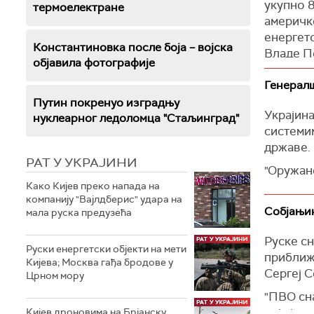
изаслани
укупно 
термоелектране
америчк
Други из
енергетс
Анкари с
Константиновка после боја – војска
Владе П
објавила фотографије
(Reuters,
"Од уку
Генералш
наоружа
Путин покренуо изградњу
евра кр
Украјина
нуклеарног ледоломца "Стаљинград"
америчк
системи
Санчез н
државе.
председ
РАТ У УКРАЈИНИ
"Оружане
Зеленски
системе
Како Кијев преко напада на
укључив
компанију "Вајлдберис" удара на
територи
Собјањин
"Ирис-Т"
мала руска предузећа
непокол
саопште
(Танјуг)
Руске с
Руски енергетски објекти на мети
приближ
Генералш
Кијева; Москва гађа бродове у
Сергеј С
погођен
Црном мору
"ПВО сн
"Употреб
која је 
Кијев дроновима на Брјанску
наводи 