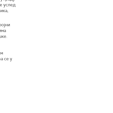
е услед
ика,
ројни
има
шке.
им
а се у