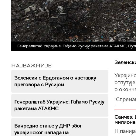
Генералштаб Украјине: Гађамо Русију ракетама АТАКМС; Пу
Зеленски
НАЈВАЖНИЈЕ
Украјин
Зеленски с Ердоганом о наставку
отпутује
преговора с Русијом
о оконча
''Спрем
Генералштаб Украјине: Гађамо Русију
ћемо пр
ракетама АТАКМС
би се ок
Санчез: 
милиона
Позивају
Ванредно стање у ДНР због
Зеленск
Шпанија
украјинског напада на