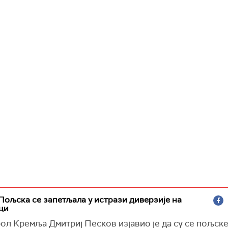
Пољска се запетљала у истрази диверзије на
ци
ол Кремља Дмитриј Песков изјавио је да су се пољске