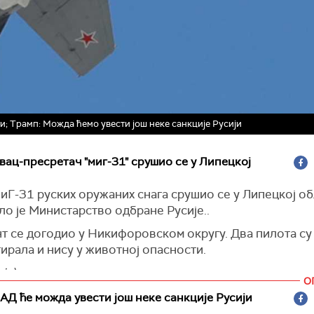
и; Трамп: Можда ћемо увести још неке санкције Русији
вац-пресретач "миг-31" срушио се у Липецкој
Г-31 руских оружаних снага срушио се у Липецкој об
о је Министарство одбране Русије..
т се догодио у Никифоровском округу. Два пилота су
ирала и нису у животној опасности.
ја)
О
АД ће можда увести још неке санкције Русији