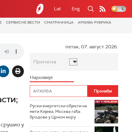
Lat
Eng
Е
СЕРВИСНЕ ВЕСТИ
СМАТРАЧНИЦА
АРХИВА РУБРИКА
петак, 07. август 2026.
Прогноза
Најновије
сти;
Руски енергетски објекти на
мети Кијева; Москва гађа
бродове у Црном мору
" срушио у