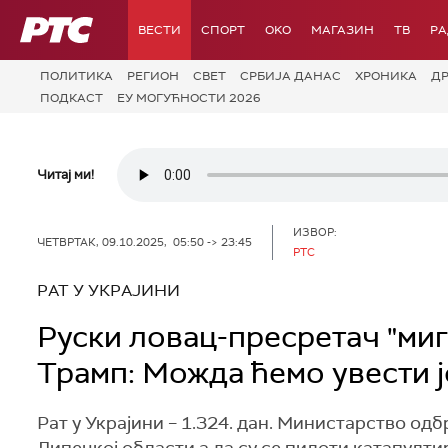
РТС
ВЕСТИ
СПОРТ
OKO
МАГАЗИН
ТВ
Р
ПОЛИТИКА
РЕГИОН
СВЕТ
СРБИЈА ДАНАС
ХРОНИКА
Д
ПОДКАСТ
ЕУ МОГУЋНОСТИ 2026
Читај ми!
ИЗВОР:
ЧЕТВРТАК, 09.10.2025, 05:50 -> 23:45
РТС
РАТ У УКРАЈИНИ
Руски ловац-пресретач "миг
Трамп: Можда ћемо увести ј
Рат у Украјини – 1.324. дан. Министарство одб