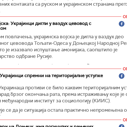
 је Зеленски.
них контаката са руском и украјинском странама пре
.
О
р ИАЕА Рафаел Гроси je на друштвеној мрежи
Икс
обј
јска: Украјинци дигли у ваздух цевовод с
нтензивних консултација, започет процес поновног п
ком
не на спољно напајање преко далековода Дњепровска
 повлачења, украјинска војска је дигла у ваздух део
авна-1".
чног цевовода Тољати-Одеса у Доњецкој Народној Р
)
то је изазвало испуштање амонијака, саопштило је
рство одбране Русије.
е да ниједан руски војник није повређен.
О
успориле напредовање јединица руских оружаних снага
 Украјинци спремни на територијалне уступке
2,5 км источно од села Русин Јар у Доњецкој Народн
Украјинаца противи се било каквим територијалним у
и, украјинске оружане снаге су минирале крак амони
арад брзог окончања рата, према истраживању које је
а Тољати-Одеса, што је довело до испуштања заостал
и међународни институт за социологију (КИИС).
а кроз оштећени део", наводи се у саопштењу тог
рства.
е се да је ситуација остала практично непромењена о
јуна ове године.
акс)
О
р, 54 одсто Украјинаца је категорично против било к
ари на Доњецк, има погинулих и рањених