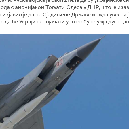
али. Руска војска је саопштила да су украјинске с
ода с амонијаком Тољати-Одеса у ДНР, што је иза
изјавио је да ће Сједињене Државе можда увести 
е да ће Украјина појачати употребу оружја дугог д