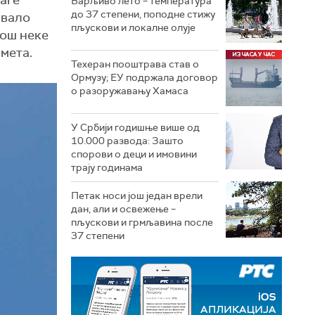
наге
Варљиво лето – температура
до 37 степени, поподне стижу
звало
пљускови и локалне олује
још неке
омета.
Техеран пооштрава став о
Ормузу; ЕУ подржала договор
о разоружавању Хамаса
У Србији годишње више од
10.000 развода: Зашто
спорови о деци и имовини
трају годинама
Петак носи још један врели
дан, али и освежење –
пљускови и грмљавина после
37 степени