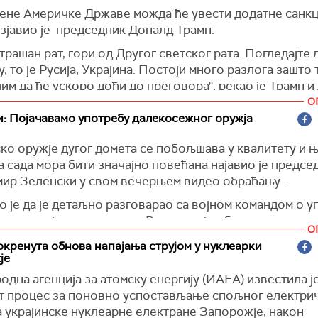
ене Америчке Државе можда ће увести додатне санкц
изјавио је председник Доналд Трамп.
 страшан рат, гори од Другог светског рата. Погледајте 
ју, то је Русија, Украјина. Постоји много разлога зашто 
им да ће ускоро доћи до преговора'', рекао је Трамп и
гтон и савезници у НАТО повећати притисак на Русиј
О
кончао.
: Појачавамо употребу далекосежног оружја
астанка с финским председником Александром Стубом
ко оружје дугог домета се побољшава у квалитету и 
Вашингтону рекао је да САД продају наоружање члани
 сада мора бити значајно повећана најавио је предсе
, које га онда дају и Украјини. Додао је да САД не план
ир Зеленски у свом вечерњем видео обраћању .
воје снаге из Европе. '
 је да је детаљно разговарао са војном командом о 
ного трупа у Европи, и можемо понеке премештати. Ал
ког оружја дугог домета. Разговор је обухватио ракете
све ће остати тамо где јесу'', рекао је амерички предс
О
 као и питања везана за производњу, војно снабдева
кренутa обновa напајања струјом у нуклеарки
саде.
је
 је сада да будемо знатно проактивнији у свему што је
дна агенција за атомску енергију (ИАЕА) известила је
у и спровођење дугорочних санкција против Русије. Ш
т процес за поновно успостављање спољног електри
 ефикаснија у овој области, брже можемо постићи мир
а украјинске нуклеарне електране Запорожје, након