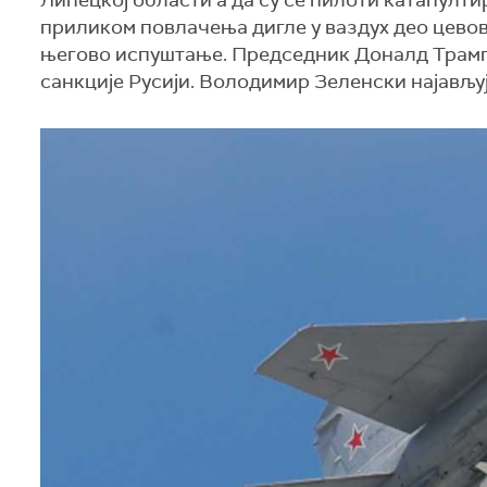
Липецкој области а да су се пилоти катапултир
приликом повлачења дигле у ваздух део цевов
његово испуштање. Председник Доналд Трамп 
санкције Русији. Володимир Зеленски најављуј