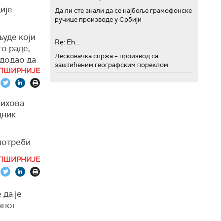
ије
Да ли сте знали да се најбоље грамофонске
ручице производе у Србији
људе који
Re: Eh...
то раде,
Лесковачка спржа – производ са
 додао да
заштићеним географским пореклом
у како би
ПШИРНИЈЕ
 у Белој
њихова
цама
дник
ирају да
употреби
и не, у
 и
едник.
ПШИРНИЈЕ
ње и
 везано за
 да је
то је
чног
",