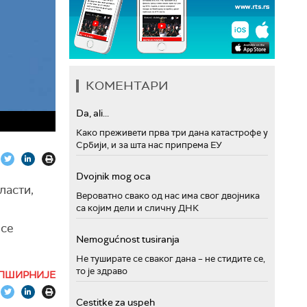
КОМЕНТАРИ
Da, ali...
Како преживети прва три дана катастрофе у
Србији, и за шта нас припрема ЕУ
Dvojnik mog oca
ласти,
Вероватно свако од нас има свог двојника
са којим дели и сличну ДНК
 се
Nemogućnost tusiranja
Не туширате се сваког дана – не стидите се,
то је здраво
ПШИРНИЈЕ
Cestitke za uspeh