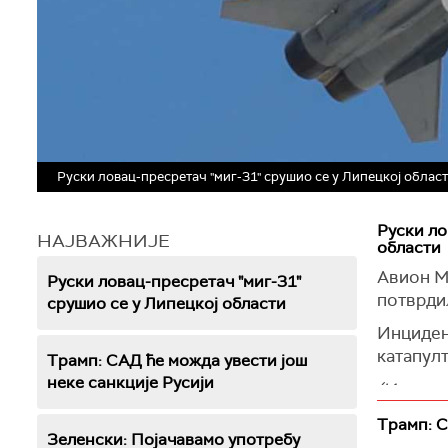
Руски ловац-пресретач "миг-31" срушио се у Липецкој област
Руски ло
НАЈВАЖНИЈЕ
области
Авион Ми
Руски ловац-пресретач "миг-31"
потврдил
срушио се у Липецкој области
Инциден
катапулт
Трамп: САД ће можда увести још
неке санкције Русији
(Извести
Трамп: С
Зеленски: Појачавамо употребу