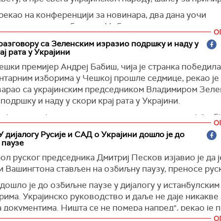
уло , укључујући седам Руса.
 рекао на конференцији за новинара, два дана уочи
 састао с азербејџанским лидером у Таџикистану. То ј
вања одлуке о добитнику Нобела за мир.
ви састанак после дуго времена. Путин и Алијев су с
О
септембру у Кини на самиту ШОС-а, али нису у потпун
)
разговору са Зеленским изразио подршку и наду у
ај рата у Украјини
ирали.
шки премијер Андреј Бабиш, чија је странка победила
е пожелео Путину, његовој породици и свим грађаним
нтарним изборима у Чешкој прошле седмице, рекао је 
оље.
оварао са украјинским председником Владимиром Зеле
ја, Интерфакс)
подршку и наду у скори крај рата у Украјини.
и је што ме је позвао и описао тренутну ситуацију", обј
О
а друштвеној мрежи
Икс.
У дијалогу Русије и САД о Украјини дошло је до
 паузе
 истакао да ће посетити Украјину следеће године, ук
еду.
л руског председника Дмитриј Песков изјавио је да ј
и Вашингтона стављен на озбиљну паузу, преносе руск
ра, обећао је да ће окончати чешку шему набавке мун
.
 дошло је до озбиљне паузе у дијалогу у истанбулским
рима. Украјинско руководство и даље не даје никакве
 изјавио да, уколико буде део чешке владе, неће из 
а документима. Ништа се не помера напред", рекао је
авати новац Украјини за оружје.
 преноси
Тас.
О