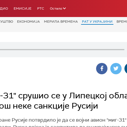
АДИО
ЕМИСИЈЕ
РТС
Остало
РУШТВО
ЕКОНОМИЈА
МЕРИЛА ВРЕМЕНА
РАТ У УКРАЈИНИ
ВРЕМ
-31" срушио се у Липецкој обла
ош неке санкције Русији
ране Русије потврдило је да се војни авион "миг-31