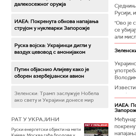
далекосежног оружја
Сједнињ
Русији, 
ИАЕА: Покренутa обновa напајања
''Ово је
струјом у нуклеарки Запорожје
се убија
али мисл
ће Вашин
Руска војска: Украјинци дигли у
се рат о
Зеленски
ваздух цевовод с амонијаком
Током с
Украјинс
кући у 
Путин објаснио Алијеву како је
употреба
Алијансе
оборен азербејџански авион
Володим
повуку с
Известио
'Имамо м
Зеленски: Трамп заслужује Нобела
украјинс
суштини 
ако свету и Украјини донесе мир
дронове,
ИАЕА: По
обуку по
(Танјуг)
Запорож
"Задатак
РАТ У УКРАЈИНИ
Међунаро
припрем
покрену
Руски енергетски објекти на мети
Украјина
напајањ
Кијева; Москва гађа бродове у