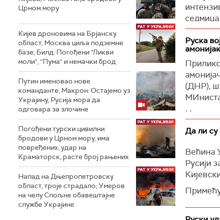
закључио
интензив
Црном мору
седмица
(Унијан)
Кијев дроновима на Брјанску
Директо
Руска во
област, Москва циља подземне
након и
амонија
базе; Билд: Погођени "Ликви
електра
моли", "Пума" и немачки брод
Приликом
Фероспл
амонија
Путин именовао нове
(Reuters
(ДНР), ш
команданте; Макрон: Остајемо уз
МИниста
Украјину, Русија мора да
одговара за злочине
Наводи с
Погођени турски цивилни
„Да би 
Да ли су
бродови у Црном мору, има
области 
повређених; удар на
Већина 
Републиц
Краматорск, расте број рањених
Русији з
цевовод
Кијевск
амонијак
Напад на Дњепропетровску
министа
област, троје страдалo; Умеров
Примећуј
на челу Спољне обавештајне
почетка 
(Интерф
службе Украјине
На приме
Руски уд