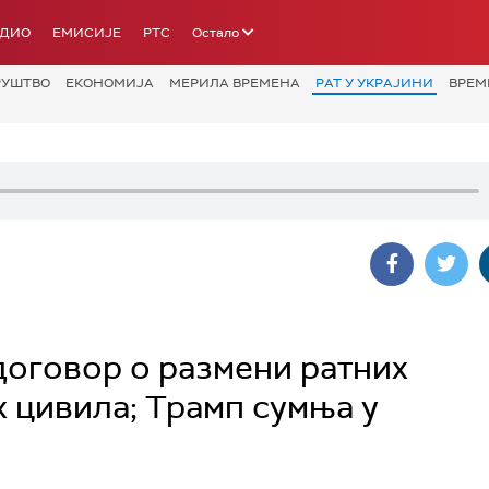
АДИО
ЕМИСИЈЕ
РТС
Остало
РУШТВО
ЕКОНОМИЈА
МЕРИЛА ВРЕМЕНА
РАТ У УКРАЈИНИ
ВРЕМ
 договор о размени ратних
 цивила; Трамп сумња у