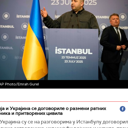
AP Photo/Emrah Gurel
ија и Украјина се договориле о размени ратних
ника и притворених цивила
 Украјина су се на разговорима у Истанбулу договорил