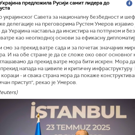
Украјина предложила Русији самит лидера до
густа
р украјинског Савета за националну безбедност и ше
ке делегације на преговорима Рустем Умеров изјавио 
 да Украјина наставља да инсистира на потпуном и б
ватре као неопходној основи за ефикасну дипломатиј
и смо за прекид ватре сада и за почетак значајних ми
а. И на обе стране је да се сложе око овог основног 
глашавамо да прекид ватре мора бити искрен. Мора да
 прекид напада на цивиле и критичну инфраструктуру.
 кораци - и свака страна мора да покаже конструктива
чан приступ'', рекао је Умеров.
Reuters)