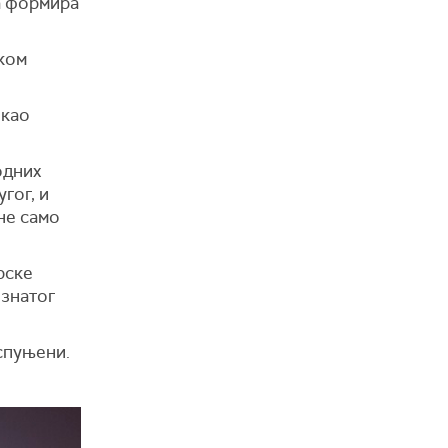
на формира
иком
 као
одних
гог, и
не само
рске
ознатог
испуњени.