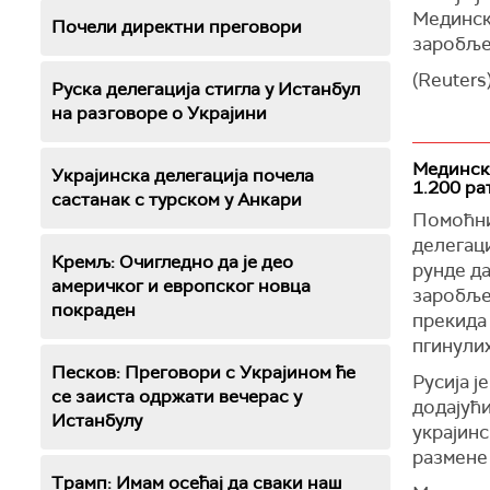
Медински
Почели директни преговори
заробље
(Reuters
Руска делегација стигла у Истанбул
на разговоре о Украјини
Медински
Украјинска делегација почела
1.200 ра
састанак с турском у Анкари
Помоћни
делегац
Кремљ: Очигледно да је део
рунде да
америчког и европског новца
заробљен
покраден
прекида 
пгинулих
Песков: Преговори с Украјином ће
Русија ј
се заиста одржати вечерас у
додајући
Истанбулу
украјинс
размене 
Трамп: Имам осећај да сваки наш