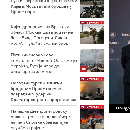
Руски енергетски објекти на мети
Кијева; Москва гађа бродове у
Црном мору
Кијев дроновима на Брјанску
област, Москва циља подземне
базе; Билд: Погођени "Ликви
моли", "Пума" и немачки брод
Путин именовао нове
команданте; Макрон: Остајемо уз
Украјину, Русија мора да
одговара за злочине
Погођени турски цивилни
бродови у Црном мору, има
повређених; удар на
Краматорск, расте број рањених
Tanjug/
Напад на Дњепропетровску
област, троје страдалo; Умеров
на челу Спољне обавештајне
службе Украјине