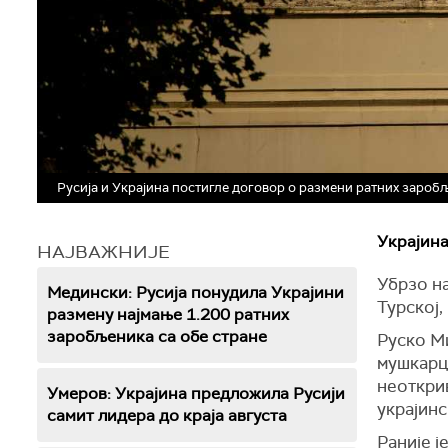
Русија и Украјина постигле договор о размени ратних зароб
Украјина
НАЈВАЖНИЈЕ
Убрзо н
Медински: Русија понудила Украјини
Турској,
размену најмање 1.200 ратних
заробљеника са обе стране
Руско Ми
мушкарци
неоткрив
Умеров: Украјина предложила Русији
украјинс
самит лидера до краја августа
Раније ј