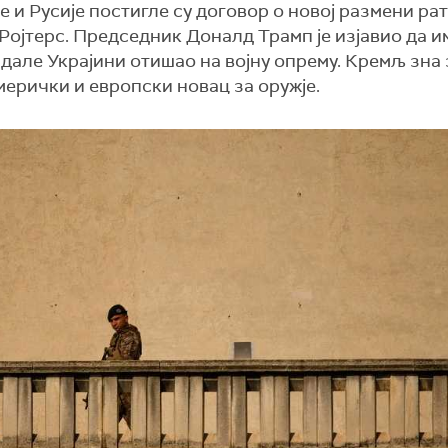
не и Русије постигле су договор о новој размени ра
ојтерс. Председник Доналд Трамп је изјавио да и
 дале Украјини отишао на војну опрему. Кремљ зна 
амерички и европски новац за оружје.