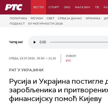
РТС
ВЕСТИ
СПОРТ
OKO
МАГАЗИН
ТВ
Р
ПОЛИТИКА
РЕГИОН
СВЕТ
СРБИЈА ДАНАС
ХРОНИКА
Д
ПОДКАСТ
ЕУ МОГУЋНОСТИ 2026
Читај ми!
ИЗВОР:
СРЕДА, 23.07.2025, 05:50 -> 21:20
РТС
РАТ У УКРАЈИНИ
Русија и Украјина постигле
заробљеника и притворених
финансијску помоћ Кијеву