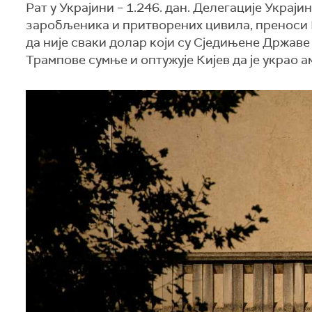
Рат у Украјини – 1.246. дан. Делегације Украји
заробљеника и притворених цивила, преноси Р
да није сваки долар који су Сједињене Државе
Трампове сумње и оптужује Кијев да је украо 