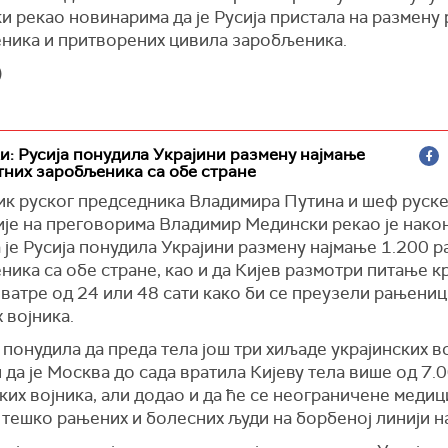
 рекао новинарима да је Русија пристала на размену 
ника и притворених цивила заробљеника.
)
: Русија понудила Украјини размену најмање
тних заробљеника са обе стране
к руског председника Владимира Путина и шеф руск
ије на преговорима Владимир Медински рекао је нако
 је Русија понудила Украјини размену најмање 1.200 р
ика са обе стране, као и да Кијев размотри питање к
ватре од 24 или 48 сати како би се преузели рањениц
 војника.
е понудила да преда тела још три хиљаде украјинских в
 да је Москва до сада вратила Кијеву тела више од 7.
ких војника, али додао и да ће се неограничене меди
тешко рањених и болесних људи на борбеној линији н