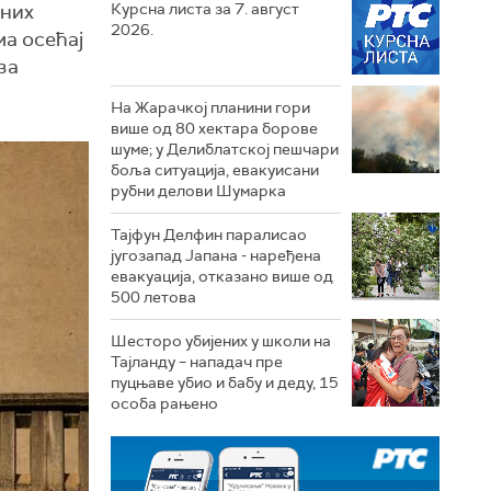
тних
Курсна листа за 7. август
2026.
ма осећај
за
На Жарачкој планини гори
више од 80 хектара борове
шуме; у Делиблатској пешчари
боља ситуација, евакуисани
рубни делови Шумарка
Тајфун Делфин паралисао
југозапад Јапана - наређена
евакуација, отказано више од
500 летова
Шесторо убијених у школи на
Тајланду – нападач пре
пуцњаве убио и бабу и деду, 15
особа рањено