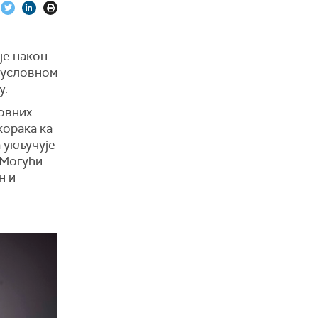
ф
је након
езусловном
у.
ровних
корака ка
 укључује
 Могући
н и