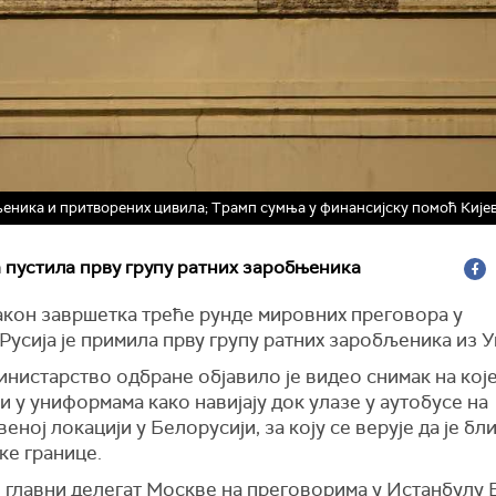
љеника и притворених цивила; Трамп сумња у финансијску помоћ Кије
 пустила прву групу ратних заробњеника
акон завршетка треће рунде мировних преговора у
 Русија је примила прву групу ратних заробљеника из У
нистарство одбране објавило је видео снимак на кој
 у униформама како навијају док улазе у аутобусе на
еној локацији у Белорусији, за коју се верује да је бл
ке границе.
е главни делегат Москве на преговорима у Истанбулу