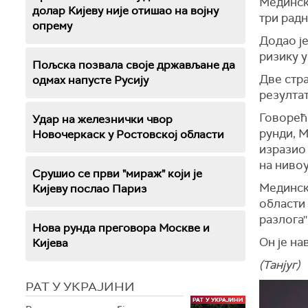
Медински
долар Кијеву није отишао на војну
три радн
опрему
Додао ј
ризику у 
Пољска позвала своје држављане да
Две стр
одмах напусте Русију
резултат
Говорећ
Удар на железнички чвор
рунди, М
Новочеркаск у Ростовској области
изразио 
на нивоу
Срушио се први "мираж" који је
Мединск
Кијеву послао Париз
области 
разлога'
Нова рунда преговора Москве и
Он је на
Кијева
(Танјуг)
РАТ У УКРАЈИНИ