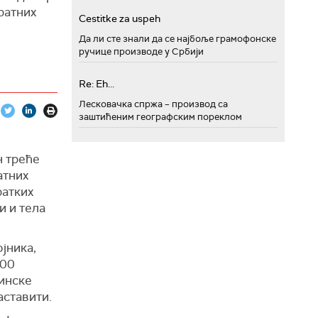
ратних
Cestitke za uspeh
Да ли сте знали да се најбоље грамофонске
ручице производе у Србији
Re: Eh...
Лесковачка спржа – производ са
заштићеним географским пореклом
е
н треће
атних
ратких
и и тела
ојника,
000
цинске
аставити.