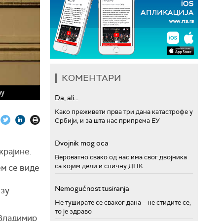
КОМЕНТАРИ
ву
Da, ali...
Како преживети прва три дана катастрофе у
Србији, и за шта нас припрема ЕУ
Dvojnik mog oca
крајине.
Вероватно свако од нас има свог двојника
са којим дели и сличну ДНК
ем се виде
Nemogućnost tusiranja
изу
Не туширате се сваког дана – не стидите се,
то је здраво
 Владимир