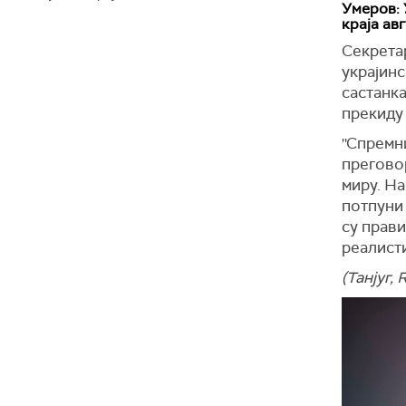
Умеров: 
краја ав
Секрета
украјинс
састанка
прекиду 
''Спремн
преговор
миру. На
потпуни
су прави
реалисти
(Танјуг, 