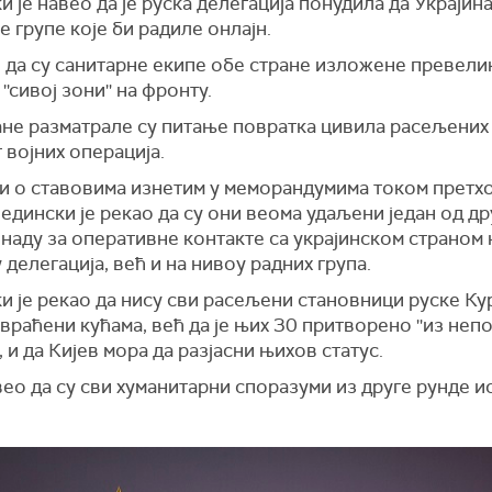
 је навео да је руска делегација понудила да Украји
е групе које би радиле онлајн.
е да су санитарне екипе обе стране изложене превел
''сивој зони'' на фронту.
ане разматрале су питање повратка цивила расељених
 војних операција.
и о ставовима изнетим у меморандумима током претх
едински је рекао да су они веома удаљени један од дру
наду за оперативне контакте са украјинском страном 
 делегација, већ и на нивоу радних група.
и је рекао да нису сви расељени становници руске Ку
враћени кућама, већ да је њих 30 притворено ''из неп
', и да Кијев мора да разјасни њихов статус.
вео да су сви хуманитарни споразуми из друге рунде 