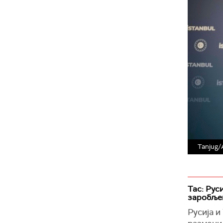
Tanjug/
Тас: Рус
заробље
Русија и