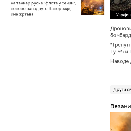
на танкер руске "флоте у сенци";
поново нападнуто Запорожје,
има жртава
Украјин
Дронови
бомбарду
"Тренутн
Ту-95 и 
Наводе д
Други с
Везани