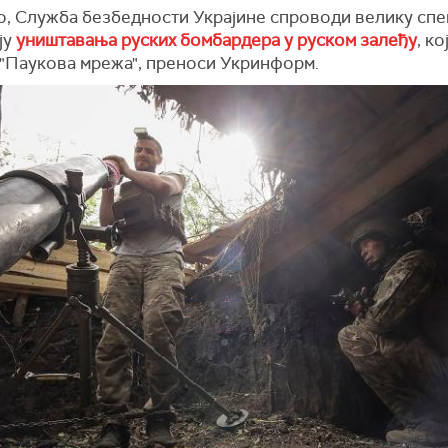
о, Служба безбедности Украјине спроводи велику спе
ју
уништавања руских бомбардера у руском залеђу
, ко
 "Паукова мрежа", преноси Укринформ.