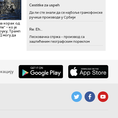
Cestitke za uspeh
Да ли сте знали да се најбоље грамофонске
ручице производе у Србији
на корак од
е" – ко је
Re: Eh...
руку; Трамп
Д могу да
Лесковачка спржа – производ са
заштићеним географским пореклом
кацију