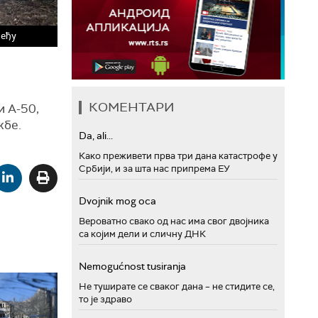
леђу
КОМЕНТАРИ
и А-50,
жбе.
Da, ali...
Како преживети прва три дана катастрофе у
Србији, и за шта нас припрема ЕУ
Dvojnik mog oca
Вероватно свако од нас има свог двојника
са којим дели и сличну ДНК
Nemogućnost tusiranja
Не туширате се сваког дана – не стидите се,
то је здраво