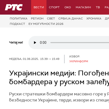
РТС
ВЕСТИ
СПОРТ
OKO
МАГАЗИН
ТВ
Р
ПОЛИТИКА
РЕГИОН
СВЕТ
СРБИЈА ДАНАС
ХРОНИКА
Д
ПОДКАСТ
ЕУ МОГУЋНОСТИ 2026
Читај ми!
ИЗВОР:
НЕДЕЉА, 01.06.2025, 15:39 -> 15:49
УКРИНФОРМ
Украјински медији: Погође
бомбардера у руском залеђ
Руски стратешки бомбардери масовно горе у Р
безбедности Украјине, тврде, извори из специ