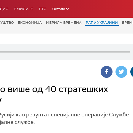
АДИО
ЕМИСИЈЕ
РТС
Остало
РУШТВО
ЕКОНОМИЈА
МЕРИЛА ВРЕМЕНА
РАТ У УКРАЈИНИ
ВРЕМ
но више од 40 стратешких
у
усији као резултат специјалне операције Службе
јалне службе.