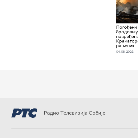
Погођени 
бродови у
повређени
Краматорс
рањених
04. 08. 2026.
Радио Телевизија Србије