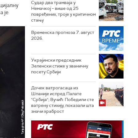
Судар два трамваја у
цијалну
Немачкој – више од 25
ја је
повређених, троје у критичном
стању
Временска прогноза 7. август
2026.
Украјински председник
Зеленски стиже у званичну
посету Србији
Дочек ватрогасаца из
Шпаније испред Палате
"Србија"; Вучић: Победили сте
ватрену стихију, показали шта
значи храброст