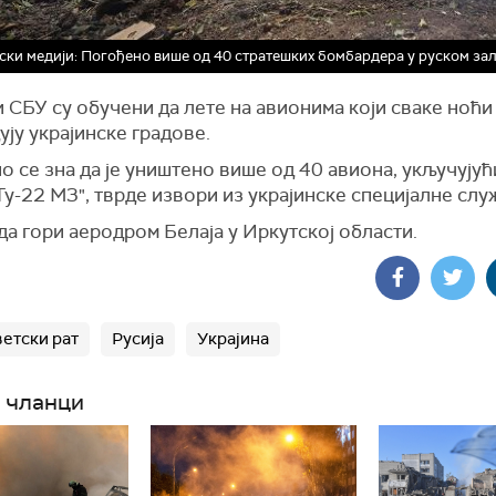
ски медији: Погођено више од 40 стратешких бомбардера у руском за
 СБУ су обучени да лете на авионима који сваке ноћи
ју украјинске градове.
о се зна да је уништено више од 40 авиона, укључујућ
Ту-22 М3", тврде извори из украјинске специјалне слу
а гори аеродром Белаја у Иркутској области.
ветски рат
Русија
Украјина
 чланци