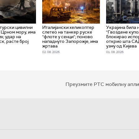
турски цивилни
Италијански хеликоптер
Украјина била 
 Црном мору, има
слетео на танкер руске
"Гвоздене купол
х; удар на
"флоте у сенци"; поново
блокирао испо
к, расте број
нападнуто Запорожје, има
открио шта СА
жртава
узму од Кијева
02. 08. 2026.
01. 08. 2026.
Преузмите РТС мобилну апли