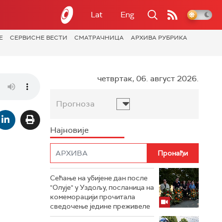
Lat
Eng
Е
СЕРВИСНЕ ВЕСТИ
СМАТРАЧНИЦА
АРХИВА РУБРИКА
четвртак, 06. август 2026.
Прогноза
Најновије
Сећање на убијене дан после
"Олује" у Уздољу, посланица на
комеморацији прочитала
сведочење једине преживеле