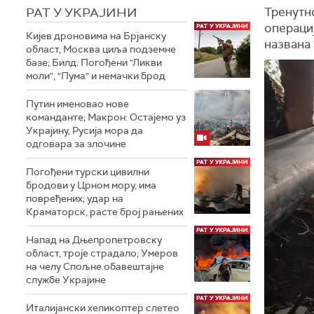
РАТ У УКРАЈИНИ
Тренутн
операци
Кијев дроновима на Брјанску
названа
област, Москва циља подземне
базе; Билд: Погођени "Ликви
моли", "Пума" и немачки брод
Путин именовао нове
команданте; Макрон: Остајемо уз
Украјину, Русија мора да
одговара за злочине
Погођени турски цивилни
бродови у Црном мору, има
повређених; удар на
Краматорск, расте број рањених
Напад на Дњепропетровску
област, троје страдалo; Умеров
на челу Спољне обавештајне
службе Украјине
Италијански хеликоптер слетео