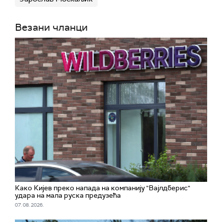
Везани чланци
Како Кијев преко напада на компанију "Вајлдберис"
удара на мала руска предузећа
07. 08. 2026.