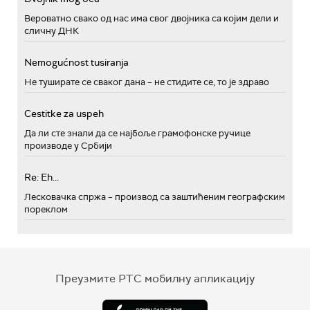
Вероватно свако од нас има свог двојника са којим дели и
сличну ДНК
Nemogućnost tusiranja
Не туширате се сваког дана – не стидите се, то је здраво
Cestitke za uspeh
Да ли сте знали да се најбоље грамофонске ручице
производе у Србији
Re: Eh...
Лесковачка спржа – производ са заштићеним географским
пореклом
Преузмите РТС мобилну апликацију