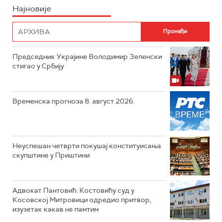
Најновије
Председник Украјине Володимир Зеленски
стигао у Србију
Временска прогноза 8. август 2026.
Неуспешан четврти покушај конституисања
скупштине у Приштини
Адвокат Пантовић: Костовићу суд у
Косовској Митровици одредио притвор,
изузетак какав не памтим