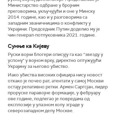
Министарство одбране у бројним
преговорима, укључујући и оне у Минску
2014. године, као и у разговорима са
западним званичницима о конфликту у
Украјини. Председник Путин доделио му је
чин генерал-потпуковника 2021. године.
Сумње ка Кијеву
Руски војни блогери описују га као "звезду у
успону" у војном врху, директно оптужујући
Украјину за његово убиство.
Иако убиства високих официра нису новост
откако је почео рат, атентати у самој Москви
остају релативно ретки. Армен Саргсјан, лидер
проруске паравојне формације, у фебруару
ове године, подлегао је повредама од
експлозије у улазном холу зграде у
северозападном делу Москве.