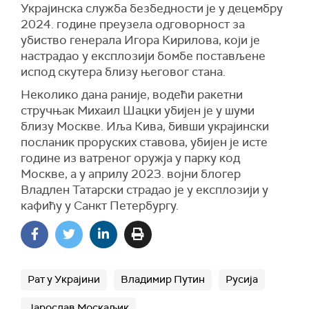
Украјинска служба безбедности је у децембру
2024. године преузела одговорност за
убиство генерала Игора Кирилова, који је
настрадао у експлозији бомбе постављене
испод скутера близу његовог стана.
Неколико дана раније, водећи ракетни
стручњак Михаил Шацки убијен је у шуми
близу Москве. Иља Кива, бивши украјински
посланик проруских ставова, убијен је исте
године из ватреног оружја у парку код
Москве, а у априлу 2023. војни блогер
Владлен Татарски страдао је у експлозији у
кафићу у Санкт Петербургу.
Рат у Украјини
Владимир Путин
Русија
Јарослав Москаљик