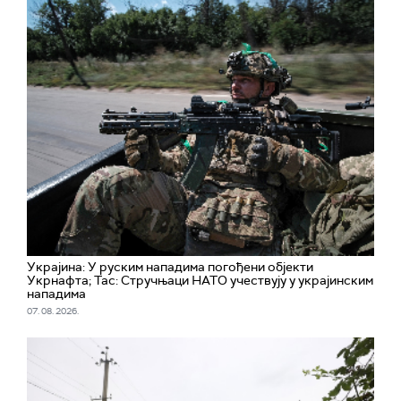
Украјина: У руским нападима погођени објекти
Укрнафта; Тас: Стручњаци НАТО учествују у украјинским
нападима
07. 08. 2026.