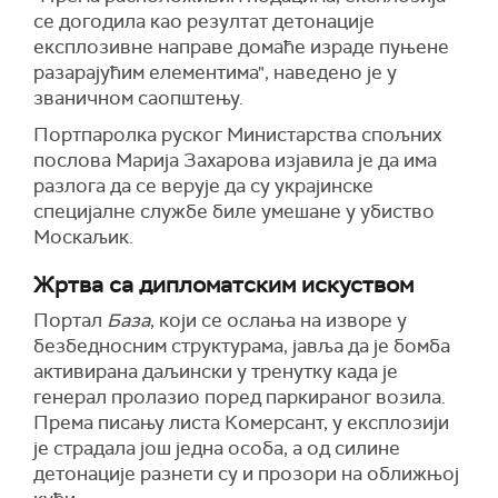
се догодила као резултат детонације
експлозивне направе домаће израде пуњене
разарајућим елементима", наведено је у
званичном саопштењу.
Портпаролка руског Министарства спољних
послова Марија Захарова изјавила је да има
разлога да се верује да су украјинске
специјалне службе биле умешане у убиство
Москаљик.
Жртва са дипломатским искуством
Портал
База
, који се ослања на изворе у
безбедносним структурама, јавља да је бомба
активирана даљински у тренутку када је
генерал пролазио поред паркираног возила.
Према писању листа Комерсант, у експлозији
је страдала још једна особа, а од силине
детонације разнети су и прозори на оближњој