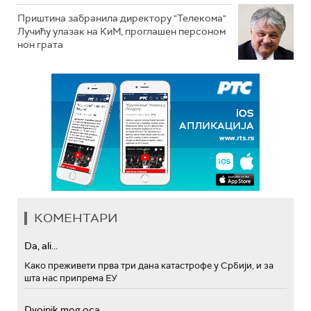
Приштина забранила директору "Телекома"
Лучићу улазак на КиМ, проглашен персоном
нон грата
КОМЕНТАРИ
Da, ali...
Како преживети прва три дана катастрофе у Србији, и за
шта нас припрема ЕУ
Dvojnik mog oca