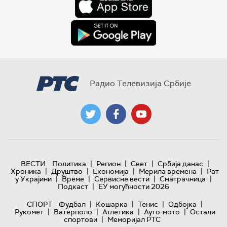
Радио Телевизија Србије
|
|
|
|
ВЕСТИ
Политика
Регион
Свет
Србија данас
|
|
|
|
Хроника
Друштво
Економија
Мерила времена
Рат
|
|
|
|
у Украјини
Време
Сервисне вести
Сматрачница
|
Подкаст
ЕУ могућности 2026
|
|
|
|
СПОРТ
Фудбал
Кошарка
Тенис
Одбојка
|
|
|
|
Рукомет
Ватерполо
Атлетика
Ауто-мото
Остали
|
спортови
Меморијал РТС