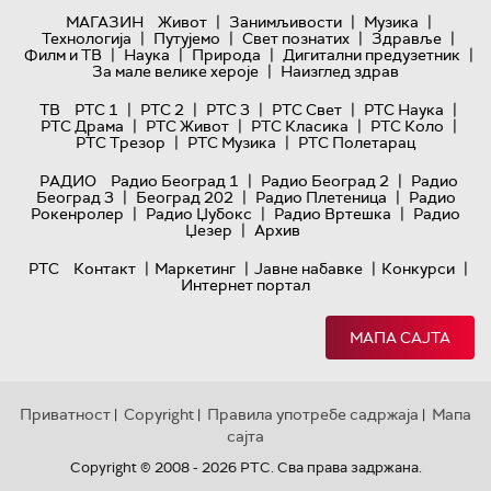
|
|
|
МАГАЗИН
Живот
Занимљивости
Музика
|
|
|
|
Технологијa
Путујемо
Свет познатих
Здравље
|
|
|
|
Филм и ТВ
Наука
Природа
Дигитални предузетник
|
За мале велике хероје
Наизглед здрав
|
|
|
|
|
ТВ
РТС 1
РТС 2
РТС 3
РТС Свет
РТС Наука
|
|
|
|
РТС Драма
РТС Живот
РТС Класика
РТС Коло
|
|
РТС Трезор
РТС Музика
РТС Полетарац
|
|
РАДИО
Радио Београд 1
Радио Београд 2
Радио
|
|
|
Београд 3
Београд 202
Радио Плетеница
Радио
|
|
|
Рокенролер
Радио Џубокс
Радио Вртешка
Радио
|
Џезер
Архив
|
|
|
|
РТС
Контакт
Маркетинг
Јавне набавке
Конкурси
Интернет портал
МАПА САЈТА
Приватност
Copyright
Правила употребе садржаја
Мапа
|
|
|
сајта
Copyright © 2008 - 2026 РТС. Сва права задржана.