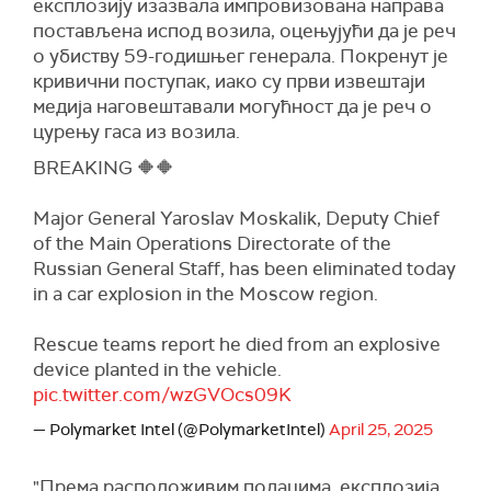
експлозију изазвала импровизована направа
постављена испод возила, оцењујући да је реч
о убиству 59-годишњег генерала. Покренут је
кривични поступак, иако су први извештаји
медија наговештавали могућност да је реч о
цурењу гаса из возила.
BREAKING 🔶🔶
Major General Yaroslav Moskalik, Deputy Chief
of the Main Operations Directorate of the
Russian General Staff, has been eliminated today
in a car explosion in the Moscow region.
Rescue teams report he died from an explosive
device planted in the vehicle.
pic.twitter.com/wzGVOcs09K
— Polymarket Intel (@PolymarketIntel)
April 25, 2025
"Према расположивим подацима, експлозија