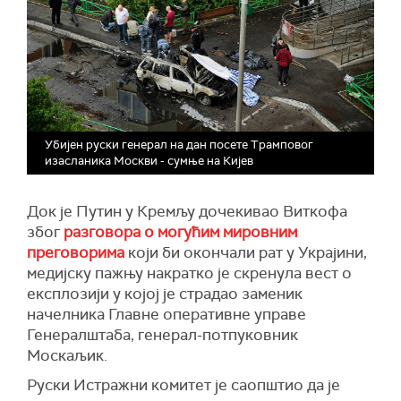
Убијен руски генерал на дан посете Трамповог
изасланика Москви - сумње на Кијев
Док је Путин у Кремљу дочекивао Виткофа
због
разговора о могућим мировним
преговорима
који би окончали рат у Украјини,
медијску пажњу накратко је скренула вест о
експлозији у којој је страдао заменик
начелника Главне оперативне управе
Генералштаба, генерал-потпуковник
Москаљик.
Руски Истражни комитет је саопштио да је