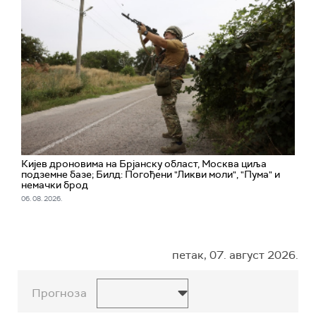
Кијев дроновима на Брјанску област, Москва циља
подземне базе; Билд: Погођени "Ликви моли", "Пума" и
немачки брод
06. 08. 2026.
петак, 07. август 2026.
Прогноза