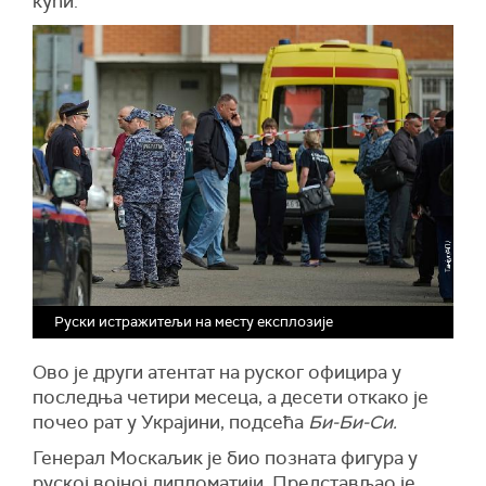
кући.
Руски истражитељи на месту експлозије
Ово је други атентат на руског официра у
последња четири месеца, а десети откако је
почео рат у Украјини, подсећа
Би-Би-Си.
Генерал Москаљик је био позната фигура у
руској војној дипломатији. Представљао је