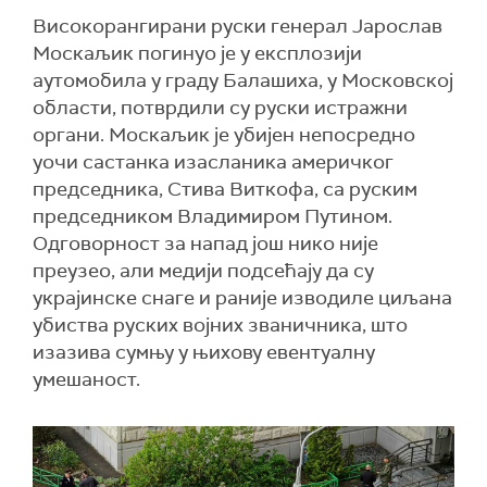
Високорангирани руски генерал Јарослав
Москаљик погинуо је у експлозији
аутомобила у граду Балашиха, у Московској
области, потврдили су руски истражни
органи. Москаљик је убијен непосредно
уочи састанка изасланика америчког
председника, Стива Виткофа, са руским
председником Владимиром Путином.
Одговорност за напад још нико није
преузео, али медији подсећају да су
украјинске снаге и раније изводиле циљана
убиства руских војних званичника, што
изазива сумњу у њихову евентуалну
умешаност.