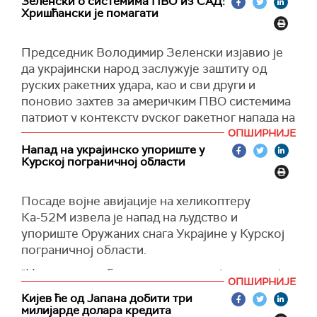
Зеленски о системима ПВО из САД:
игрица. Тако да нећемо то прихватити, а
Хришћански је помагати
видећемо. Међутим, мислим да имамо добре
шансе да решимо проблем", приметио је
Председник Володимир Зеленски изјавио је
амерички председник.
да украјински народ заслужује заштиту од
Трамп је рекао да верује да постоје добре
руских ракетних удара, као и сви други и
шансе да се "проблем реши".
поновио захтев за америчким ПВО системима
(Укринформ, Guardian)
патриот у контексту руског ракетног напада на
Харков.
ОПШИРНИЈЕ
Напад на украјинско упориште у
"Када се обраћамо партнерима, пре свега
Курској пограничној области
Сједињеним Америчким Државама, за системе
патриот, који могу да заштите од овог руског
Посаде војне авијације на хеликоптеру
зла, од крстарећих ракета, од балистике,
Ка-52М извела је напад на људство и
тражимо заштиту коју заслужује свака нација.
упориште Оружаних снага Украјине у Курској
И не би требало да буде да неки људи
пограничној области.
заслужују више помоћи, а неки мање. А ово је
хришћански начин, да помогнемо", написао је
"Након употребе ваздушног оружја, посада је
ОПШИРНИЈЕ
Зеленски на
Телеграму.
извела противракетни маневар, ослободила
Кијев ће од Јапана добити три
топлотне замке и вратила се на место
Зеленски је подсетио да су спасилачки
милијарде долара кредита