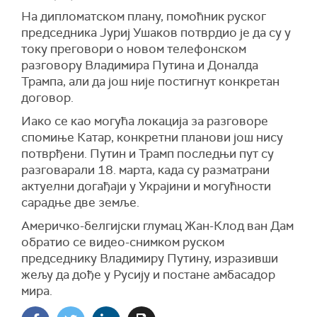
На дипломатском плану, помоћник руског
председника Јуриј Ушаков потврдио је да су у
току преговори о новом телефонском
разговору Владимира Путина и Доналда
Трампа, али да још није постигнут конкретан
договор.
Иако се као могућа локација за разговоре
спомиње Катар, конкретни планови још нису
потврђени. Путин и Трамп последњи пут су
разговарали 18. марта, када су разматрани
актуелни догађаји у Украјини и могућности
сарадње две земље.
Америчко-белгијски глумац Жан-Клод ван Дам
обратио се видео-снимком руском
председнику Владимиру Путину, изразивши
жељу да дође у Русију и постане амбасадор
мира.