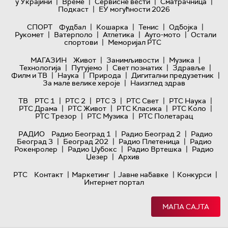
|
|
|
|
у Украјини
Време
Сервисне вести
Сматрачница
|
Подкаст
ЕУ могућности 2026
|
|
|
|
СПОРТ
Фудбал
Кошарка
Тенис
Одбојка
|
|
|
|
Рукомет
Ватерполо
Атлетика
Ауто-мото
Остали
|
спортови
Меморијал РТС
|
|
|
МАГАЗИН
Живот
Занимљивости
Музика
|
|
|
|
Технологијa
Путујемо
Свет познатих
Здравље
|
|
|
|
Филм и ТВ
Наука
Природа
Дигитални предузетник
|
За мале велике хероје
Наизглед здрав
|
|
|
|
|
ТВ
РТС 1
РТС 2
РТС 3
РТС Свет
РТС Наука
|
|
|
|
РТС Драма
РТС Живот
РТС Класика
РТС Коло
|
|
РТС Трезор
РТС Музика
РТС Полетарац
|
|
РАДИО
Радио Београд 1
Радио Београд 2
Радио
|
|
|
Београд 3
Београд 202
Радио Плетеница
Радио
|
|
|
Рокенролер
Радио Џубокс
Радио Вртешка
Радио
|
Џезер
Архив
|
|
|
|
РТС
Контакт
Маркетинг
Јавне набавке
Конкурси
Интернет портал
МАПА САЈТА