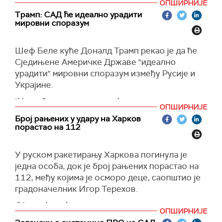
(Унијан)
ОПШИРНИЈЕ
саопштила је Државна служба за ванредне
Трамп: САД ће идеално урадити
ситуације.
мировни споразум
(Укринформ).
Шеф Беле куће Доналд Трамп рекао је да ће
Сједињене Америчке Државе "идеално
урадити" мировни споразум између Русије и
Украјине.
"Урадићемо то идеално. Ако из неког разлога
ОПШИРНИЈЕ
било која страна то отежава, само ћемо рећи:
Број рањених у удару на Харков
'Глупи сте, глупи сте, страшни сте људи' и
порастао на 112
једноставно ћемо одустати од тога. Али
надамо се да то нећемо морати да радимо“,
У руском ракетирању Харкова погинула је
рекао је Трамп новинарима у Белој кући.
једна особа, док је број рањених порастао на
Истовремено, он је нагласио да жели да се
112, међу којима је осморо деце, саопштио је
борбе окончају.
градоначелник Игор Терехов.
"Размислите о томе, много људи умире сваког
(Укринформ)
ОПШИРНИЈЕ
дана, док ми причамо - знате - када се играју