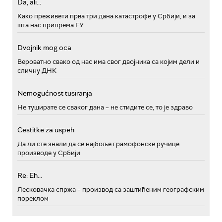
Da, ali...
Како преживети прва три дана катастрофе у Србији, и за
шта нас припрема ЕУ
Dvojnik mog oca
Вероватно свако од нас има свог двојника са којим дели и
сличну ДНК
Nemogućnost tusiranja
Не туширате се сваког дана – не стидите се, то је здраво
Cestitke za uspeh
Да ли сте знали да се најбоље грамофонске ручице
производе у Србији
Re: Eh...
Лесковачка спржа – производ са заштићеним географским
пореклом