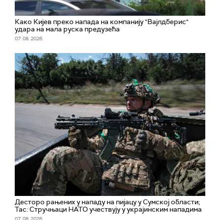
Како Кијев преко напада на компанију "Вајлдберис"
удара на мала руска предузећа
07. 08. 2026.
Десторо рањених у нападу на пијацу у Сумској области;
Тас: Стручњаци НАТО учествују у украјинским нападима
07. 08. 2026.