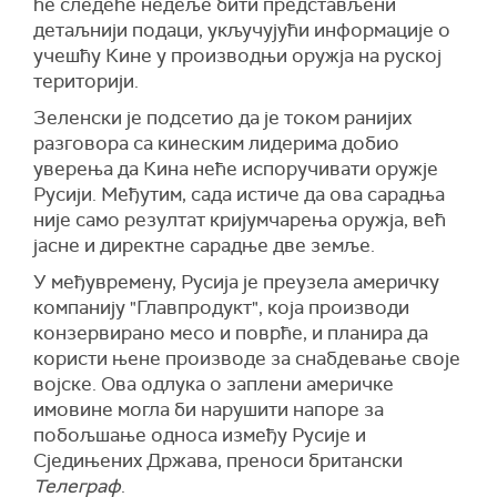
ће следеће недеље бити представљени
први корак ка постизању потпуног прекида
детаљнији подаци, укључујући информације о
ватре и евентуалном мирном решењу, које би
учешћу Кине у производњи оружја на руској
окончало више од три године рата.
територији.
(Танјуг)
Зеленски је подсетио да је током ранијих
разговора са кинеским лидерима добио
уверења да Кина неће испоручивати оружје
Русији. Међутим, сада истиче да ова сарадња
није само резултат кријумчарења оружја, већ
јасне и директне сарадње две земље.
У међувремену, Русија је преузела америчку
компанију "Главпродукт", која производи
конзервирано месо и поврће, и планира да
користи њене производе за снабдевање своје
војске. Ова одлука о заплени америчке
имовине могла би нарушити напоре за
побољшање односа између Русије и
Сједињених Држава, преноси британски
Телеграф
.