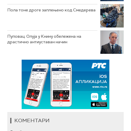
Пола тоне дроге заплењено код Смедерева
Пуповац: Олуја у Книну обележена на
драстично антиуставан начин
КОМЕНТАРИ