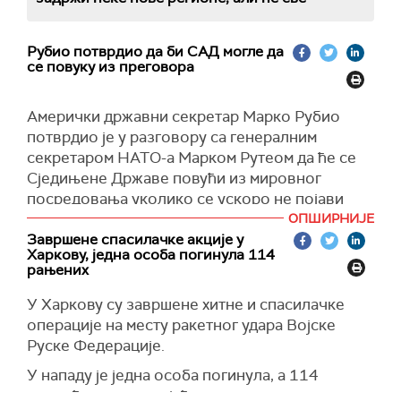
Рубио потврдио да би САД могле да
се повуку из преговора
Амерички државни секретар Марко Рубио
потврдио је у разговору са генералним
секретаром НАТО-а Марком Рутеом да ће се
Сједињене Државе повући из мировног
посредовања уколико се ускоро не појави
јасан пут ка миру у Украјини.
ОПШИРНИЈЕ
Завршене спасилачке акције у
"Државни секретар Марко Рубио разговарао
Харкову, једна особа погинула 114
је данас са генералним секретаром НАТО-а
рањених
Марком Рутеом како би га обавестио о
У Харкову су завршене хитне и спасилачке
мировном предлогу који је јуче представљен
операције на месту ракетног удара Војске
украјинској делегацији у Паризу и руским
Руске Федерације.
званичницима телефоном", рекла
је портпаролка Стејт департмента Тами Брус.
У нападу је једна особа погинула, а 114
повређено, укључујући деветоро деце,