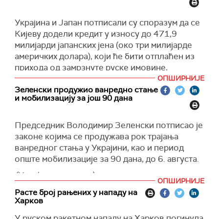
полетања", наводи се у саопштењу одељења.
радови у Харкову и даље у току након руског
ракетног удара.
Додаје се да су услед дејстава посаде
Украјина и Јапан потписали су споразум да се
хеликоптера Ка-52М, припадници Оружаних
Кијеву додели кредит у износу до 471,9
(Танјуг)
снага Украјине уништени.
милијарди јапанских јена (око три милијарде
америчких долара), који ће бити отплаћен из
(Известија)
прихода од замрзнуте руске имовине,
саопштило је украјинско Министарство
ОПШИРНИЈЕ
финансија.
Зеленски продужио ванредно стање
и мобилизацију за још 90 дана
Средства су део механизма за ванредно
убрзање прихода за Украјину (ЕРА) земаља Г7,
Председник Володимир Зеленски потписао је
у укупном износу од око 50 милијарди
законе којима се продужава рок трајања
долара.
ванредног стања у Украјини, као и период
Финансирање је предвиђено на 30 година.
опште мобилизације за 90 дана, до 6. августа.
(Укринформ)
(Украјинска правда)
ОПШИРНИЈЕ
Расте број рањених у нападу на
Харков
У руском ракетном нападу на Харков погинула