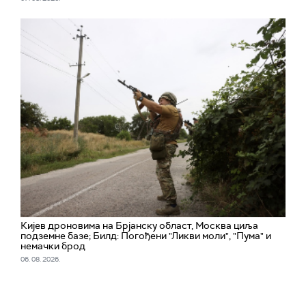
Кијев дроновима на Брјанску област, Москва циља
подземне базе; Билд: Погођени "Ликви моли", "Пума" и
немачки брод
06. 08. 2026.