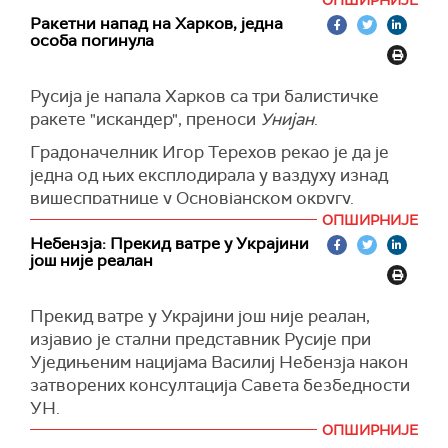
ОПШИРНИЈЕ
Путина и америчког председника Доналда
летелица, односно њих 27, оборено је изнад
бити делимично решено.
Ракетни напад на Харков, једна
Трампа могу брзо договорити ако буде
Вороњежа, јавља
РИА Новости.
особа погинула
(
Танјуг
)
потребно.
Поред тога, руска војска је уништила 12
"Тренутно нема планираних контаката за ову
дронова изнад Белгородске области и изнад
Русија је напала Харков са три балистичке
недељу, али, с друге стране, успостављени
Азовског мора, три дрона на Криму, и по један
ракете "искандер", преноси
Унијан
.
канали комуникације омогућавају нам да се
у Ростовској области и Краснодарској
Градоначелник Игор Терехов рекао је да је
веома брзо договоримо о таквом разговору
Покрајини.
једна од њих експлодирала у ваздуху изнад
ако буде потребно", рекао је Песков.
РИА подсећа да украјинске снаге скоро
вишеспратнице у Основјанском округу.
(
Танјуг
)
свакодневно беспилотним летелицама
ОПШИРНИЈЕ
П
рема последњим подацима, једна особа је
нападају циљеве у пограничним и централним
Небензја: Прекид ватре у Украјини
погинула, а 54 су повређене.
регионима Русије.
још није реалан
(Унијан
)
(Танјуг)
Прекид ватре у Украјини још није реалан,
изјавио је стални представник Русије при
Уједињеним нацијама Василиј Небензја након
затворених консултација Савета безбедности
УН.
ОПШИРНИЈЕ
''Имали смо покушај ограниченог прекида