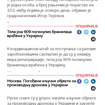
је једна особа, а број рањених је порастао на
103, међу којима је осморо деце, објавио је
градоначелник Игор Терехов.
Руске снаге су извеле три удара искандерима
ОПШИРНИЈЕ
на Основјански округ у Харкову. Једна од
Тела још 909 погинулих бранилаца
ракета експлодирала је у ваздуху у близини
враћена у Украјину
стамбене вишеспратнице.
(Укринформ)
Координациони штаб за поступање са ратним
заробљеницима саопштио је да су у оквиру
мера репатријације, тела још 909 погинулих
бранилаца враћена у Украјину.
"Конкретно, враћени су војници са правца
ОПШИРНИЈЕ
Курахов, Покровск, Бахмут, Вугледар, Луганск,
Москва: Погођени кључни објекти за
Запорожје, Суми и Харков. Међу враћенима су
производњу дронова у Украјини
и тела бранилаца која су се налазила у
мртвачницама на територији Русије", наводи се
Руске снаге су у јутрос напале кључне објекте
у сапштењу на
Телеграм
каналу.
за производњу дронова у Украјини и заузеле