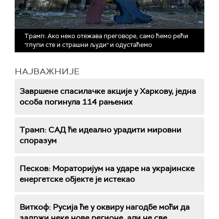
Трамп: Ако неко отежава преговоре, само ћемо рећи
"глупи сте и страшни људи" и одустаћемо
НАЈВАЖНИЈЕ
Завршене спасилачке акције у Харкову, једна
особа погинула 114 рањених
Трамп: САД ће идеално урадити мировни
споразум
Песков: Мораторијум на ударе на украјинске
енергетске објекте је истекао
Виткоф: Русија ће у оквиру нагодбе моћи да
задржи неке нове регионе, али не све