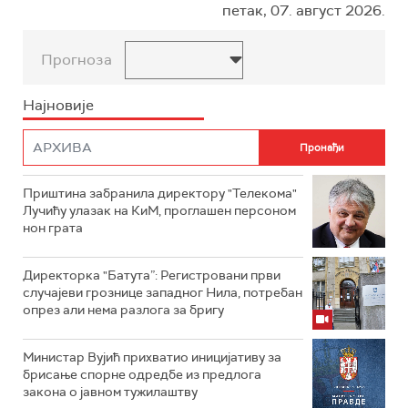
петак, 07. август 2026.
Прогноза
Најновије
Приштина забранила директору "Телекома"
Лучићу улазак на КиМ, проглашен персоном
нон грата
Директорка "Батута”: Регистровани први
случајеви грознице западног Нила, потребан
опрез али нема разлога за бригу
Министар Вујић прихватио иницијативу за
брисање спорне одредбе из предлога
закона o јавном тужилаштву