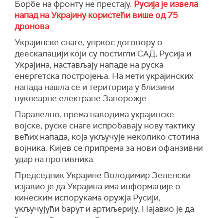
Борбе на фронту не престају.
Русија је извела
ватре кад је реч о енергетској
напад на Украјину користећи више од 75
инфраструктури, који украјинска страна није
дронова
.
поштовала. У овим околностима, говорити о
прекиду ватре у овој фази није реално'', рекао
Украјинске снаге, упркос договору о
је Небензја, преноси
РИА Новости.
деескалацији који су постигли САД, Русија и
Украјина, настављају нападе на руска
Он је додао да западне земље нису изразиле
енергетска постројења. На мети украјинских
спремност да изврше притисак на Кијев како
напада нашла се и територија у близини
би поштовао договор о ненападању
нуклеарне електране Запорожје.
енергетске инфраструктуре.
Паралелно, према наводима украјинске
Коментаришући потребу формализације
војске, руске снаге испробавају нову тактику
могућих споразума између Русије и Украјине у
већих напада, која укључује неколико стотина
Савету безбедности УН, он је напоменуо да ће
војника. Кијев се припрема за нови офанзивни
све зависити од услова вероватног прекида
удар на противника.
ватре и формулације евентуалног документа.
Председник Украјине Володимир Зеленски
Кијев и Москва се међусобно оптужују за
изјавио је да Украјина има информације о
кршење споразума о 30-дневном
кинеским испорукама оружја Русији,
ограниченом прекиду ватре у којем су
укључујући барут и артиљерију. Најавио је да
посредовале САД и који је требало да буде