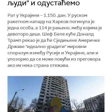
људи" и одустаћемо
Рат у Украјини – 1.150. дан. У руском
ракетном нападу на Харков погинула је
једна особа, а 114 је рањено, међу којима је
девоторо деце. Шеф Беле куће Доналд
Трамп рекао је да ће Сједињене Америчке
Државе "идеално урадити" мировни
споразум између Русије и Украјине, али и
упозорио да се може повући из преговора
ако их нека страна отежава.