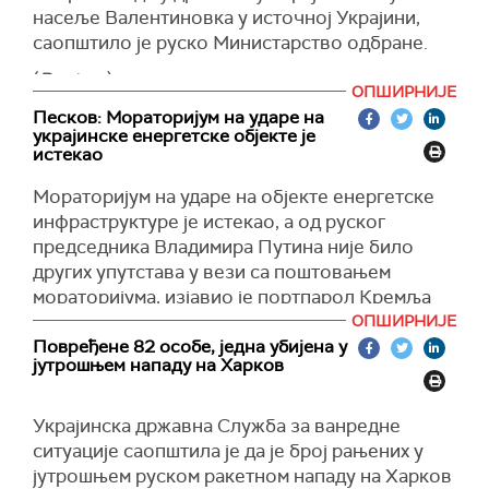
(
Танјуг
)
насеље Валентиновка у источној Украјини,
саопштило је руско Министарство одбране.
(
Reuters
)
ОПШИРНИЈЕ
Песков: Мораторијум на ударе на
украјинске енергетске објекте је
истекао
Мораторијум на ударе на објекте енергетске
инфраструктуре је истекао, а од руског
председника Владимира Путина није било
других упутстава у вези са поштовањем
мораторијума, изјавио је портпарол Кремља
Дмитриј Песков.
ОПШИРНИЈЕ
Повређене 82 особе, једна убијена у
"У овом тренутку нема других инструкција од
јутрошњем нападу на Харков
врховног команданта, руског председника
Владимира Путина", рекао је новинарима,
Украјинска државна Служба за ванредне
одговарајући на питање о даљим акцијама у
ситуације саопштила је да је број рањених у
вези са ударима на енергетске објекте.
јутрошњем руском ракетном нападу на Харков