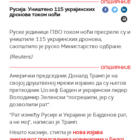
ОПШИРНИЈЕ
граду, а више од 20 експлозија одјекнуло је
потпуности блокирају илегалне санкције",
Русија: Уништено 115 украјинских
градом.
нагласио је Лавров.
дронова током ноћи
(Reuters)
Према његовим речима, више не постоји
глобализација светске економије.
Руске јединице ПВО током ноћи пресреле су и
уништиле 115 украјинских дронова,
"Њу је уништио не садашњи председник
саопштило је руско Министарство одбране.
Доналд Трамп, већ његов претходник Џозеф
Бајден када је увео санкције које су постале
(Reuters)
једино средство његове спољне политике",
ОПШИРНИЈЕ
закључио је шеф руске дипломатије.
Амерички председник Доналд Трамп је на
(РИА, Танјуг)
својој друштвеној мрежи изјавио да су његов
претходник Џозеф Бајден и украјински лидер
Володимир Зеленски "погрешили, јер су
дозволили рат".
"Рат између Русије и Украјине је Бајденов рат,
а не мој", написао је Трамп.
Нешто касније, стигла је
нова изјава
америчког председника новинарима у Белој