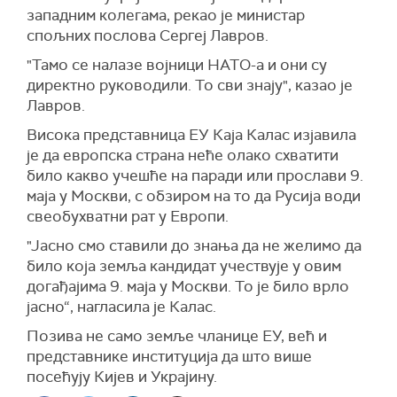
западним колегама, рекао је министар
спољних послова Сергеј Лавров.
"Тамо се налазе војници НАТО-а и они су
директно руководили. То сви знају", казао је
Лавров.
Висока представница ЕУ Каја Калас изјавила
је да европска страна неће олако схватити
било какво учешће на паради или прослави 9.
маја у Москви, с обзиром на то да Русија води
свеобухватни рат у Европи.
"Јасно смо ставили до знања да не желимо да
било која земља кандидат учествује у овим
догађајима 9. маја у Москви. То је било врло
јасно“, нагласила је Калас.
Позива не само земље чланице ЕУ, већ и
представнике институција да што више
посећују Кијев и Украјину.