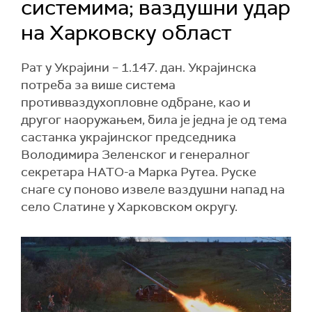
системима; ваздушни удар
на Харковску област
Рат у Украјини – 1.147. дан. Украјинска
потреба за више система
противваздухопловне одбране, као и
другог наоружањем, била је једна је од тема
састанка украјинског председника
Володимира Зеленског и генералног
секретара НАТО-а Марка Рутеа. Руске
снаге су поново извеле ваздушни напад на
село Слатине у Харковском округу.