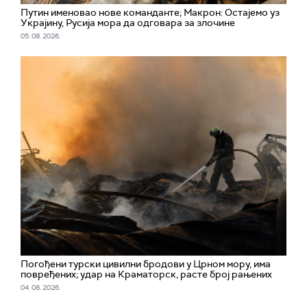
Путин именовао нове команданте; Макрон: Остајемо уз
Украјину, Русија мора да одговара за злочине
05. 08. 2026.
Погођени турски цивилни бродови у Црном мору, има
повређених; удар на Краматорск, расте број рањених
04. 08. 2026.