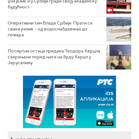
учи језик и у Србији гради своју академску
будућност
Оперативни тим Владе Србије: Прати се
сваки ризик – од водоснабдевања до
пожара
Посмртни остаци предака Теодора Херцла
сахрањени поред њега на брду Херцл у
Јерусалиму