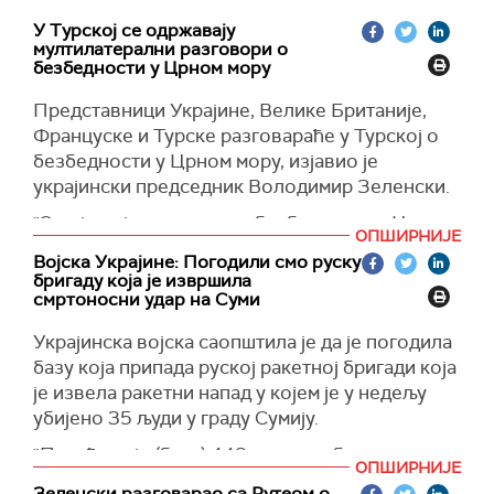
У Турској се одржавају
мултилатерални разговори о
безбедности у Црном мору
Представници Украјине, Велике Британије,
Француске и Турске разговараће у Турској о
безбедности у Црном мору, изјавио је
украјински председник Володимир Зеленски.
"Ово је војни састанак о безбедности у Црном
ОПШИРНИЈЕ
мору, али пре свега склапање коалиције оних
Војска Украјине: Погодили смо руску
који су вољни да предузму одговарајуће
бригаду која је извршила
кораке", рекао је Зеленски у Одеси на
смртоносни удар на Суми
заједничкој конференцији за новинаре са
Украјинска војска саопштила је да је погодила
генералним секретаром НАТО Марком Рутеом,
базу која припада руској ракетној бригади која
преноси
Ројтерс
.
је извела ракетни напад у којем је у недељу
Зеленски је навео да ће се разговори водити
убијено 35 људи у граду Сумију.
данас и сутра, али остало је нејасно да ли су
"Погођена је (база) 448. ракетне бригаде
састанци већ у току иако је украјински
ОПШИРНИЈЕ
руских окупатора, забележена је секундарна
председник рекао да је већ одржан значајан
Зеленски разговарао са Рутеом о