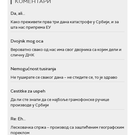
КОМЕНТАРИ
Da, ali...
Како преживети прва три дана катастрофе у Србији, и за
шта нас припрема ЕУ
Dvojnik mog oca
Вероватно свако од нас има свог двојника са којим дели и
сличну ДНК
Nemogućnost tusiranja
Не туширате се сваког дана – не стидите се, то је здраво
Cestitke za uspeh
Да ли сте знали да се најбоље грамофонске ручице
производе у Србији
Re: Eh...
Лесковачка спржа – производ са заштићеним географским
пореклом