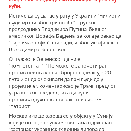
кући.
Истиче да су данас у рату у Украјини "милиони
људи мртви због три особе" – руског
председника Владимира Путина, бившег
америчког Џозефа Бајдена, за кога је рекао да
"није имао појма" шта ради, и због украјинског
Володимира Зеленског.
Оптужио је Зеленског да није
"компетентан". "Не можете започети рат
против некога ко вас бројно надмашује 20
пута и онда очекивати да вам људи дају
пројектиле", коментарисао је Трамп предлог
украјинског председника да купи
противваздухопловни ракетни систем
"патриот".
Москва има доказе да се у објекту у Сумију
који је погођен руским ракетама одржавао
"састанак" украјинских војних лидера са