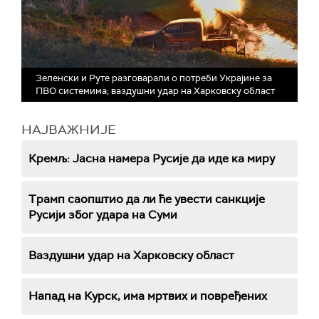
Зеленски и Руте разговарали о потреби Украјине за
ПВО системима; ваздушни удар на Харковску област
НАЈВАЖНИЈЕ
Кремљ: Јасна намера Русије да иде ка миру
Трамп саопштио да ли ће увести санкције
Русији због удара на Суми
Ваздушни удар на Харковску област
Напад на Курск, има мртвих и повређених