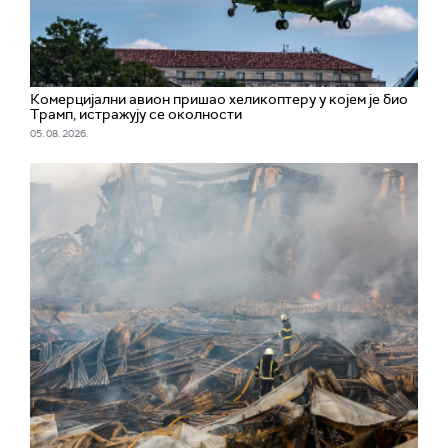
Комерцијални авион пришао хеликоптеру у којем је био
Трамп, истражују се околности
05. 08. 2026.