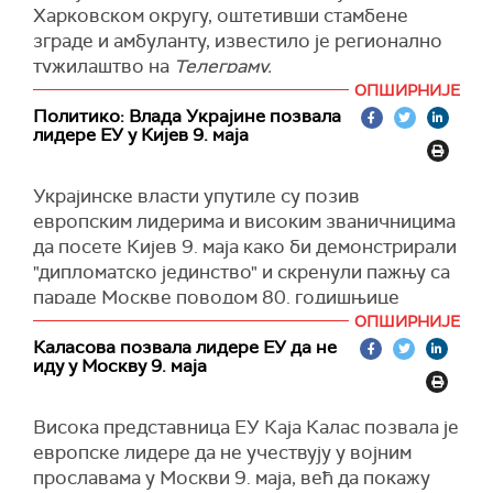
године, партнери из НАТО-а су већ пружили
њене потпуне инвазије на Украјину од
Харковском округу, оштетивши стамбене
преко 20 милијарди евра помоћи Украјини.
фебруара 2022.
зграде и амбуланту, известило је регионално
(
Танјуг
)
тужилаштво на
Телеграму.
"Такође сам покушао да применим стратешко
признање да ако желите да окончате сукоб,
ОПШИРНИЈЕ
У нападу није било жртава.
Политико: Влада Украјине позвала
морате да покушате да схватите где и Руси и
лидере ЕУ у Кијев 9. маја
(Укринформ)
Украјинци виде своје стратешке циљеве",
рекао је политичар.
Украјинске власти упутиле су позив
То не значи, рекао је он, да "морално
европским лидерима и високим званичницима
подржавате руску ствар или да подржавате
да посете Кијев 9. маја како би демонстрирали
инвазију у пуном обиму", додао је:
"дипломатско јединство" и скренули пажњу са
"Али морате да покушате да схватите које су
параде Москве поводом 80. годишњице
њихове стратешке црвене линије, као што
победе у Великом отаџбинском рату, објавио
ОПШИРНИЈЕ
морате да покушате да разумете шта
је
Каласова позвала лидере ЕУ да не
Политико,
позивајући се на украјинског
иду у Москву 9. маја
Украјинци покушавају да извуку из сукоба...
министра спољних послова Андрија Сибигу.
Мислим да је прилично апсурдно да Зеленски
"Влада украјинског председника Володимира
криви америчку владу, која заправо подржава
Висока представница ЕУ Каја Калас позвала је
Зеленског позвала је високе европске
његову земљу и ратне напоре, да је наводно на
европске лидере да не учествују у војним
званичнике у Кијев 9. маја", наводи се у
страни Русије", нагласио је Венс.
прославама у Москви 9. маја, већ да покажу
чланку.