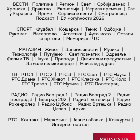
|
|
|
|
ВЕСТИ
Политика
Регион
Свет
Србија данас
|
|
|
|
Хроника
Друштво
Економија
Мерила времена
Рат
|
|
|
|
у Украјини
Време
Сервисне вести
Сматрачница
|
Подкаст
ЕУ могућности 2026
|
|
|
|
СПОРТ
Фудбал
Кошарка
Тенис
Одбојка
|
|
|
|
Рукомет
Ватерполо
Атлетика
Ауто-мото
Остали
|
спортови
Меморијал РТС
|
|
|
МАГАЗИН
Живот
Занимљивости
Музика
|
|
|
|
Технологијa
Путујемо
Свет познатих
Здравље
|
|
|
|
Филм и ТВ
Наука
Природа
Дигитални предузетник
|
За мале велике хероје
Наизглед здрав
|
|
|
|
|
ТВ
РТС 1
РТС 2
РТС 3
РТС Свет
РТС Наука
|
|
|
|
РТС Драма
РТС Живот
РТС Класика
РТС Коло
|
|
РТС Трезор
РТС Музика
РТС Полетарац
|
|
РАДИО
Радио Београд 1
Радио Београд 2
Радио
|
|
|
Београд 3
Београд 202
Радио Плетеница
Радио
|
|
|
Рокенролер
Радио Џубокс
Радио Вртешка
Радио
|
Џезер
Архив
|
|
|
|
РТС
Контакт
Маркетинг
Јавне набавке
Конкурси
Интернет портал
МАПА САЈТА