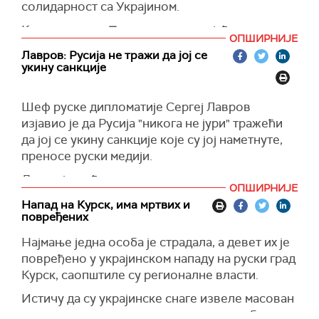
солидарност са Украјином.
Указао је да таква реторика "сигурно није од
(POLITICO)
помоћи".
Како преноси
Политико,
позивајући се на
ОПШИРНИЈЕ
руске медије, руски председник Владимир
(UnHerd)
Лавров: Русија не тражи да јој се
Путин је на прославу 9. маја позвао лидере
укину санкције
Кине, Индије, Бразила, као и Словачке и
Србије.
Шеф руске дипломатије Сергеј Лавров
(Украјинска правда)
изјавио је да Русија "никога не јури" тражећи
да јој се укину санкције које су јој наметнуте,
преносе руски медији.
Додао је да ће по питању трговинске сарадње
ОПШИРНИЈЕ
са САД све зависити од тога како Америка
Напад на Курск, има мртвих и
планира да се постави према наставку
повређених
економске сарадње са Русијом, пренела
Најмање једна особа је страдала, а девет их је
је
РИА Новости.
повређено у украјинском нападу на руски град
''Економска интеракција блокирана је 95
Курск, саопштиле су регионалне власти.
одсто, док је вредност размене пре десет
Истичу да су украјинске снаге извеле масован
година износила рекордних 30 милијарди
напад, те да гори више зграда и аутомобила у
долара. Економску сарадњу сада готово у