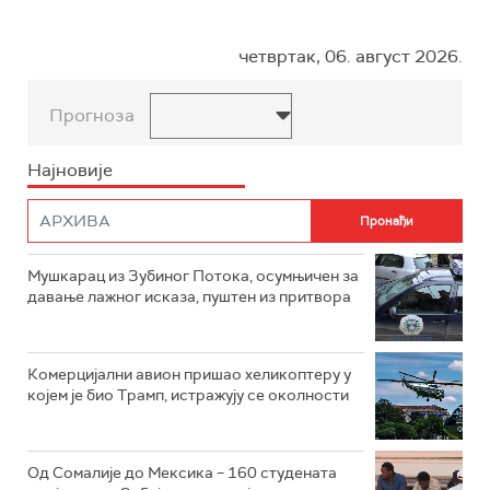
четвртак, 06. август 2026.
Прогноза
Најновије
Мушкарац из Зубиног Потока, осумњичен за
давање лажног исказа, пуштен из притвора
Комерцијални авион пришао хеликоптеру у
којем је био Трамп, истражују се околности
Од Сомалије до Мексика – 160 студената