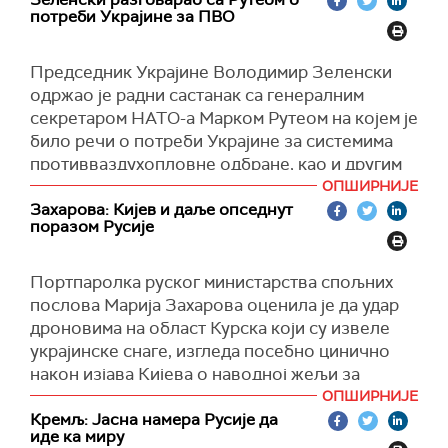
детонација муниције. Резултати удара се
број оваквих састанака у различитим
потреби Украјине за ПВО
разјашњавају", наводи се у саопштењу војске
форматима.
на
Телеграму
.
Председник Украјине Володимир Зеленски
"Турска је 2022. године већ успешно
(
Reuters
)
одржао је радни састанак са генералним
посредовала у договору о житарицама.
секретаром НАТО-а Марком Рутеом на којем је
Будимо позитивни према чињеници да Турска
било речи о потреби Украјине за системима
поново покушава да окупи све релевантне
противваздухопловне одбране, као и другим
стране. Надајмо се да ће успети у томе", рекао
наоружањем.
је генерални секретар НАТО Марк Руте.
ОПШИРНИЈЕ
Захарова: Кијев и даље опседнут
"Очекујемо да ће наши споразуми о
(
Tanjug
)
поразом Русије
противваздухопловној одбрани у Европи и
Америци бити примењени. Потребни су нам
Портпаролка руског министарства спољних
системи патриот, спремни смо да се ујединимо,
послова Марија Захарова оценила је да удар
да нађемо новац да их купимо. У свету постоје
дроновима на област Курска који су извеле
системи и искључиво од одлуке лидера зависи
украјинске снаге, изгледа посебно цинично
да ли ћемо имати довољно заштите од руских
након изјава Кијева о наводној жељи за
балистичких ракета", рекао је Зеленски.
миром.
ОПШИРНИЈЕ
Нагласио је да, не само у Украјини већ и у
Кремљ: Јасна намера Русије да
"Злочиначка кијевска хунта није склона
Европи, сви треба да се удруже ради
иде ка миру