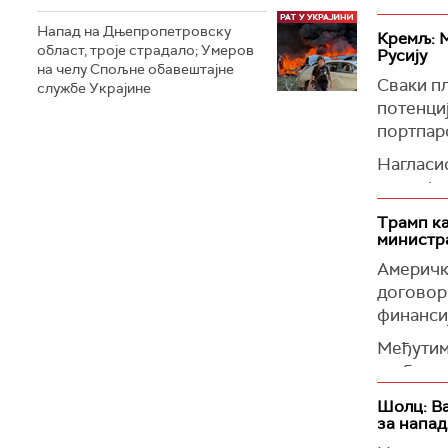
— António
(Европс
Напад на Дњепропетровску
Кремљ: М
област, троје страдалo; Умеров
Русију
на челу Спољне обавештајне
Сваки пл
службе Украјине
потенциј
портпар
Нагласио
премије
Песков ј
Трамп ка
министр
укључив
последиц
Америчк
договор
(Reuters
финанси
Међутим,
грубим 
Он је у 
Шолц: Ва
за напад
много вр