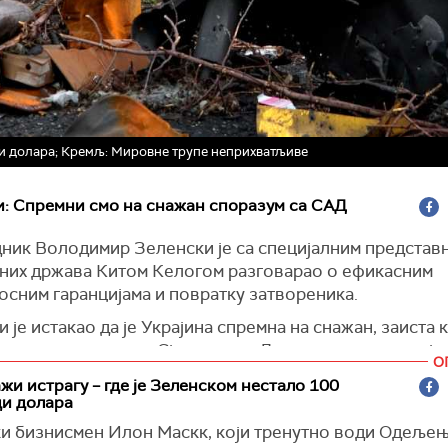
ди долара; Кремљ: Мировне трупе неприхватљиве
и: Спремни смо на снажан споразум са САД
ник Володимир Зеленски је са специјалним представ
них држава Китом Келогом разговарао о ефикасним
осним гаранцијама и повратку затвореника.
 је истакао да је Украјина спремна на снажан, заиста 
м са председником Сједињених Држава о инвестиција
О
ости.
жи истрагу – где је Зеленском нестало 100
ди долара
чима председника, Кијев је са своје стране предлож
структивнији начин да украјински тим постигне тај резу
и бизнисмен Илон Маскк, који тренутно води Одељењ