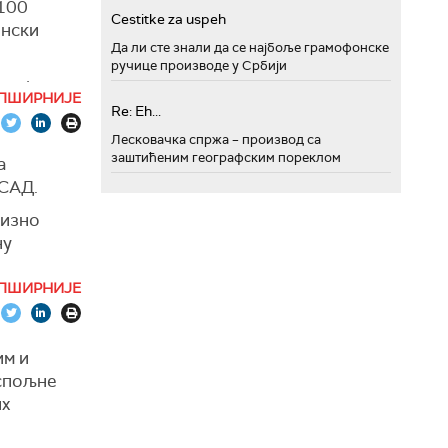
 100
са
Cestitke za uspeh
ински
Да ли сте знали да се најбоље грамофонске
ручице производе у Србији
 који се
ПШИРНИЈЕ
о се "ко
Re: Eh...
Лесковачка спржа – производ са
заштићеним географским пореклом
а
жи
Икс.
 САД.
ског,
цизно
ну
то га
ПШИРНИЈЕ
 верзијом
оја се
им и
 спољне
их