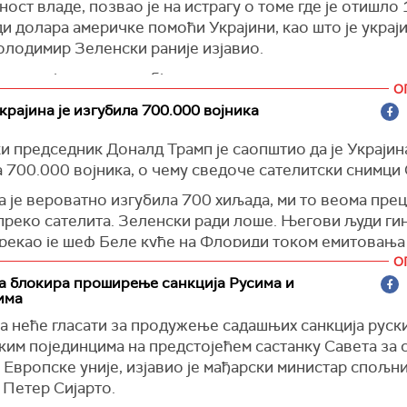
ост владе, позвао је на истрагу о томе где је отишло
једињује. Свима у свету је потребан успех у односима 
и долара америчке помоћи Украјини, као што је украј
ним Државама", закључио је Зеленски.
олодимир Зеленски раније изјавио.
орм)
ачин он је подржао објаву корисника друштвене мреже
О
ао о судбини новца који је доделио Вашингтон и пита
крајина је изгубила 700.000 војника
лаже".
и председник Доналд Трамп је саопштио да је Украјин
питање“, прокоментарисао је Маск на друштвеној мре
 700.000 војника, о чему сведоче сателитски снимци
нео тврдњу да Украјинци "презиру" Володимира Зелен
а је вероватно изгубила 700 хиљада, ми то веома пре
 да се он “храни лешевима” свог народа.
преко сателита. Зеленски ради лоше. Његови људи ги
е Зеленског да одржи изборе и да побије те тврдње.
, рекао је шеф Беле куће на Флориди током емитовања
е да је амерички председник Доналд Трамп "у праву ш
ног на
Јутјубу.
О
 и трага за мировним решењем за Украјину без њега”.
а блокира проширење санкција Русима и
 сателитске снимке са бојишта упоредио са "модерном
има
Известија)
га", најкрвавијом битком америчког грађанског рата, к
а неће гласати за продужење садашњих санкција руск
 1863. године.
ким појединцима на предстојећем састанку Савета за
ја)
Европске уније, изјавио је мађарски министар спољн
 Петер Сијарто.