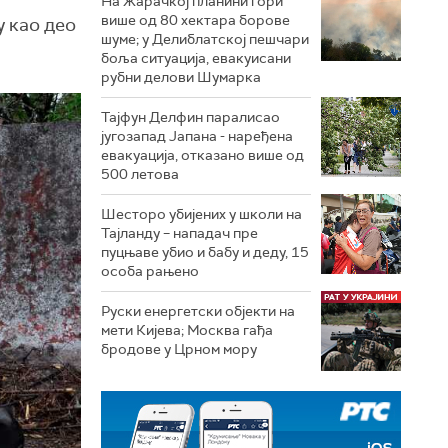
На Жарачкој планини гори
више од 80 хектара борове
у као део
шуме; у Делиблатској пешчари
боља ситуација, евакуисани
рубни делови Шумарка
Тајфун Делфин паралисао
југозапад Јапана - наређена
евакуација, отказано више од
500 летова
Шесторо убијених у школи на
Тајланду – нападач пре
пуцњаве убио и бабу и деду, 15
особа рањено
Руски енергетски објекти на
мети Кијева; Москва гађа
бродове у Црном мору