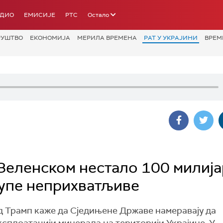
АДИО
ЕМИСИЈЕ
РТС
Остало
РУШТВО
ЕКОНОМИЈА
МЕРИЛА ВРЕМЕНА
РАТ У УКРАЈИНИ
ВРЕМ
е Зеленском нестало 100 милиј
рупе неприхватљиве
лд Трамп каже да Сједињене Државе намеравају да