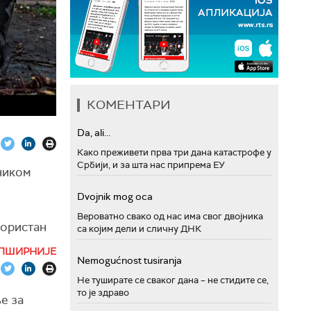
КОМЕНТАРИ
Da, ali...
Како преживети прва три дана катастрофе у
Србији, и за шта нас припрема ЕУ
ником
Dvojnik mog oca
Вероватно свако од нас има свог двојника
користан
са којим дели и сличну ДНК
ма и
ПШИРНИЈЕ
Nemogućnost tusiranja
ио најбржи
Не туширате се сваког дана – не стидите се,
то је здраво
лтат.
е за