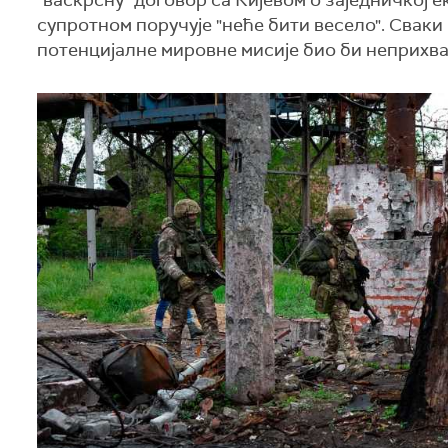
"васкрсну" договор са Кијевом о заједничкој 
супротном поручује "неће бити весело". Сваки
потенцијалне мировне мисије био би неприхва