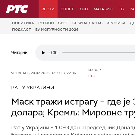
РТС
ВЕСТИ
СПОРТ
OKO
МАГАЗИН
ТВ
Р
ПОЛИТИКА
РЕГИОН
СВЕТ
СРБИЈА ДАНАС
ХРОНИКА
Д
ПОДКАСТ
ЕУ МОГУЋНОСТИ 2026
Читај ми!
ИЗВОР:
ЧЕТВРТАК, 20.02.2025, 05:50 -> 22:36
РТС
РАТ У УКРАЈИНИ
Маск тражи истрагу – где ј
долара; Кремљ: Мировне т
Рат у Украјини – 1.093 дан. Председник Дона