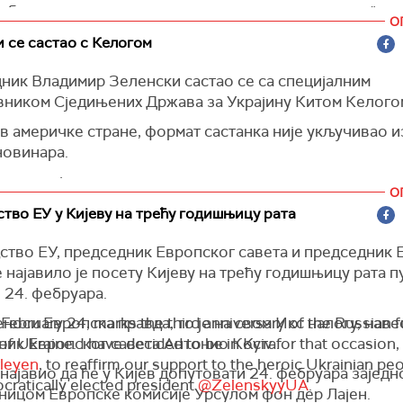
 би оставити време за америчко-руске разговоре", ре
О
у Вашингтону, пренео је
МТИ.
 се састао с Келогом
 да садашње санкције истичу 15. марта, док одговарај
ник Владимир Зеленски састао се са специјалним
ора да буде донета до 10. марта.
вником Сједињених Држава за Украјину Китом Келого
 је да Савет ЕУ за спољне послове треба да се саста
в америчке стране, формат састанка није укључивао и
г понедељка.
новинара.
тичара још нису саопштила детаље тог састанка.
О
тво ЕУ у Кијеву на трећу годишњицу рата
ство ЕУ, председник Европског савета и председник 
 најавило је посету Кијеву на трећу годишњицу рата п
 24. фебруара.
носи Европска правда, то је на свом Икс налогу, наве
ebruary 24, marks the third anniversary of the Russian fu
ник Европског савета Антонио Коста.
of Ukraine. I have decided to be in Kyiv for that occasion,
leyen
, to reaffirm our support to the heroic Ukrainian pe
 најавио да ће у Кијев допутовати 24. фебруара заједн
cratically elected president
@ZelenskyyUA
.
ницом Европске комисије Урсулом фон дер Лајен.