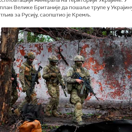
експлоатацији минерала на територији Украјине. У
 план Велике Британије да пошаље трупе у Украјин
тљив за Русију, саопштио је Кремљ.