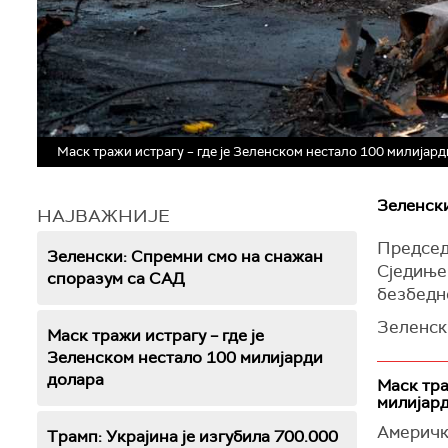
Маск тражи истрагу – где је Зеленском нестало 100 милијар
Зеленск
НАЈВАЖНИЈЕ
Председ
Зеленски: Спремни смо на снажан
Сједиње
споразум са САД
безбедн
Зеленски
Маск тражи истрагу – где је
споразу
Зеленском нестало 100 милијарди
безбедн
долара
Маск тра
милијар
Према ре
и најкон
Америчк
Трамп: Украјина је изгубила 700.000