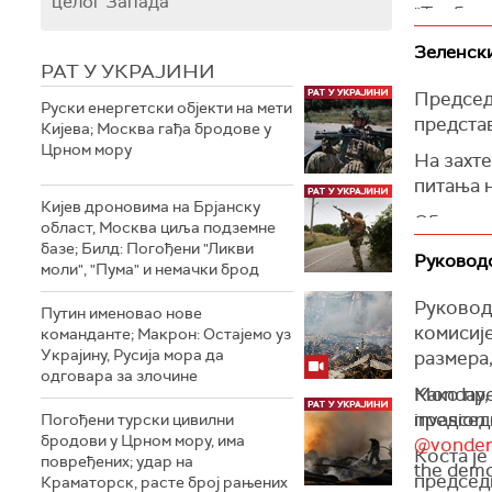
целог Запада
"Требало
Сијарто 
Зеленски
РАТ У УКРАЈИНИ
Додао је
Председ
одлука м
Руски енергетски објекти на мети
предста
Кијева; Москва гађа бродове у
Подсетио
Црном мору
На захте
следеће
питања 
(Танјуг)
Кијев дроновима на Брјанску
Оба поли
област, Москва циља подземне
базе; Билд: Погођени "Ликви
(Унијан)
Руководс
моли", "Пума" и немачки брод
Руковод
Путин именовао нове
комисије
команданте; Макрон: Остајемо уз
Украјину, Русија мора да
размера,
одговара за злочине
Како пре
Monday, F
председ
invasion 
Погођени турски цивилни
бродови у Црном мору, има
@vonder
Коста је
повређених; удар на
the demo
председ
Краматорск, расте број рањених