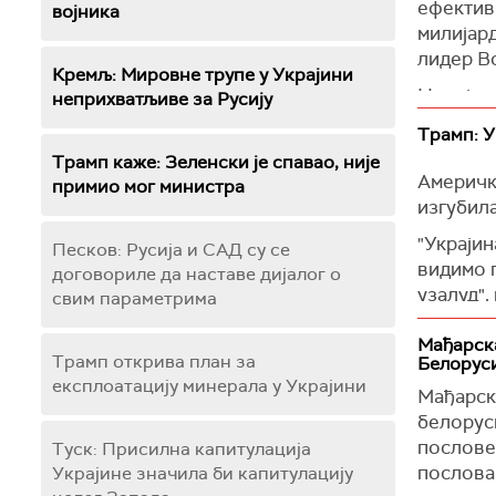
ефективн
војника
"Успех у
милијард
Сједиње
лидер В
Кремљ: Мировне трупе у Украјини
(Укринф
На тај н
неприхватљиве за Русију
распитив
Трамп: У
заправо 
Трамп каже: Зеленски је спавао, није
Америчк
"Добро 
примио мог министра
изгубила
Он је из
"Украјин
додајући
Песков: Русија и САД су се
видимо 
договориле да наставе дијалог о
Позвао ј
узалуд"
свим параметрима
Оценио ј
објавље
игнорише
Мађарск
Трамп је
Трамп открива план за
Белорус
(Танјуг, 
Гетизбур
експлоатацију минерала у Украјини
Мађарск
одиграла
белорус
(Извести
послове 
Туск: Присилна капитулација
послова
Украјине значила би капитулацију