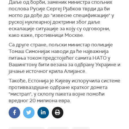
Даље од борби, заменик министра спољних
послова Русије Сергеј Рјабков тврди да би
могло да дође до "извесне спецификације" у
руској нуклеарној доктрини због даље
ескалације ситуације за коју су одговорни,
како каже, противници Москве.
Са друге стране, пољски министар полиције
Томаш Симонијак наводи да ће најважнија
питања током предстојећег самита НАТО у
Вашингтону бити везана за одбрану Украјине и
јачање источног крила Алијансе.
Такође, Естонија је Кијеву испоручила системе
противваздушне одбране кратког домета
"мистрал", у склопу пакета војне помоћи
вредног 20 милиона евра.