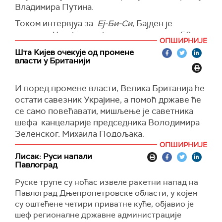
Владимира Путина.
Током интервјуа за
Еј-Би-Си
, Бајден је
подршку Украјини и уједињење више од 50
ОПШИРНИЈЕ
савезника око помоћи Украјини назвао једним
Шта Кијев очекује од промене
од главних достигнућа његовог председавања.
власти у Британији
Такође је инсистирао да је у доброј форми и да
ће моћи да победи Доналда Трампа на
И поред промене власти, Велика Британија ће
председничким изборима.
остати савезник Украјине, а помоћ државе ће
се само повећавати, мишљење је саветника
На питање водитеља да ли би желео да се
шефа канцеларије председника Володимира
подвргне независном лекарском прегледу,
Зеленског, Михаила Подољака.
који би укључивао неуролошке и когнитивне
ОПШИРНИЈЕ
тестове, Бајден је одговорио да се „сваког
"Велика Британија је безусловни савезник
Лисак: Руси напали
дана“ подвргава когнитивном тесту.
Украјине. И неће бити промена, без обзира ко
Павлоград
формира владу – конзервативци, торијевци
"Све што радим. Знате, ја не водим само
Руске трупе су ноћас извеле ракетни напад на
или лабуристи. За Британију је изузетно
кампању, ја управљам светом. Не желим да ово
Павлоград Дњепропетровске области, у којем
важно да Украјина правилно води овај рат, да
звучи хиперболично, али ми смо најважнија
су оштећене четири приватне куће, објавио је
у његовом финалу добије поштен мир. , и да је
нација на свету", поручио је амерички
шеф регионалне државне администрације
репутација Русије срушена на нулу јер су то
председник.