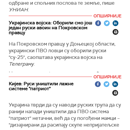
да нас не може поделити. Ми стојимо као
одбране и спољних послова те земље, пише
најмоћнији савез у историји, при чему је
(
Укринформ
)
УНИАН
.
судбина Украјине од кључног значаја за нас",
ОПШИРНИЈЕ
Кијев ће такође добити 2 милиона евра од
изјавио је он.
Украјинска војска: Оборили смо још
партнера за истрагу ратних злочина Руске
један руски авоин на Покровском
(
Танјуг
)
Федерације, саопштили су холандски
правцу
званичници током посете Кијеву на
На Покровском правцу у Доњецкој области,
заједничком брифингу са украјинским
украјински ПВО ловци су оборили руски
министром спољних послова Дмитријем
"су-25", саопштава украјинска војска на
Кулебом, преноси
Радио Слобода
.
Телеграму
.
(
УНИАН
)
Напомиње се да је руска летелица гађала
ОПШИРНИЈЕ
положаје јединица Одбрамбених снага
Кијев: Руси уништили лажне
Украјине.
системе "патриот"
"ПВО ловци засебне механизоване бригаде
имена генерал-пуковника Марка Безручке
Украјина тврди да су наводи руских трупа да су
срушили су још један јуришник `су-25`, који
ранији напади уништили два ПВО система
сада гори у степама украјинског Донбаса",
"патриот" нетачни, већ да су погођени мамци –
наглашавају у ОСУ "Хортиција".
"дизајнирани да расипају скупе непријатељске