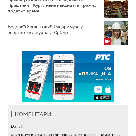
Приштини – Курти нема кандидата, тражио
додатно време
Ђедовић Хандановић: Рудари чувају
енергетску сигурност Србије
КОМЕНТАРИ
Da, ali...
Како преживети прва три дана катастрофе у Србији, и за