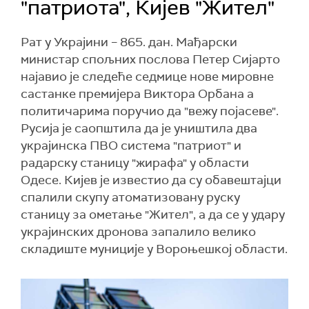
"патриота", Кијев "Жител"
Рат у Украјини – 865. дан. Мађарски
министар спољних послова Петер Сијарто
најавио је следеће седмице нове мировне
састанке премијера Виктора Орбана а
политичарима поручио да "вежу појасеве".
Русија је саопштила да је уништила два
украјинска ПВО система "патриот" и
радарску станицу "жирафа" у области
Одесе. Кијев је известио да су обавештајци
спалили скупу атоматизовану руску
станицу за ометање "Жител", а да се у удару
украјинских дронова запалило велико
складиште муниције у Вороњешкој области.