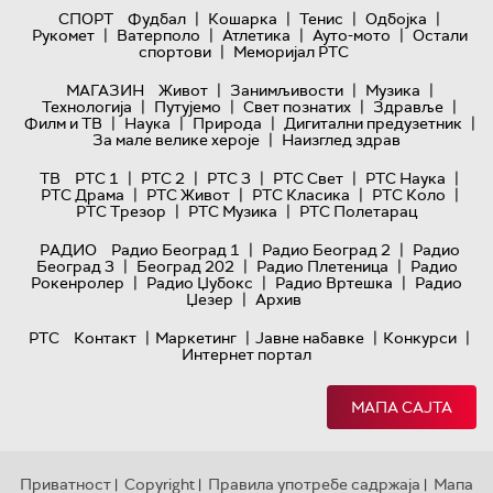
|
|
|
|
СПОРТ
Фудбал
Кошарка
Тенис
Одбојка
|
|
|
|
Рукомет
Ватерполо
Атлетика
Ауто-мото
Остали
|
спортови
Меморијал РТС
|
|
|
МАГАЗИН
Живот
Занимљивости
Музика
|
|
|
|
Технологијa
Путујемо
Свет познатих
Здравље
|
|
|
|
Филм и ТВ
Наука
Природа
Дигитални предузетник
|
За мале велике хероје
Наизглед здрав
|
|
|
|
|
ТВ
РТС 1
РТС 2
РТС 3
РТС Свет
РТС Наука
|
|
|
|
РТС Драма
РТС Живот
РТС Класика
РТС Коло
|
|
РТС Трезор
РТС Музика
РТС Полетарац
|
|
РАДИО
Радио Београд 1
Радио Београд 2
Радио
|
|
|
Београд 3
Београд 202
Радио Плетеница
Радио
|
|
|
Рокенролер
Радио Џубокс
Радио Вртешка
Радио
|
Џезер
Архив
|
|
|
|
РТС
Контакт
Маркетинг
Јавне набавке
Конкурси
Интернет портал
МАПА САЈТА
Приватност
Copyright
Правила употребе садржаја
Мапа
|
|
|