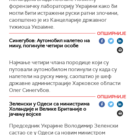
форензичку лабораторију Украјини како би
могли бити истражени руски ратни злочини,
саопштено је из Канцеларије државног
тужиоца Украјине.
ОПШИРНИЈЕ
Државни тужилац Андриј Костин састао се са
Синегубов: Аутомобил налетео на
министром спољних послова Холандије
мину, погинуле четири особе
Каспаром Велдкампом, пренела је агенција
Укринформ.
Најмање четири члана породице који су
Костин је изразио захвалност Холандији због
путовали аутомобилом погинули су када су
подршке Украјини у борби за правду, као и на
налетели на руску мину, саопштио је шеф
руководећој улози коју та земља има у Радној
државне администрације Харковске области
групи за имплементацију параграфа 7
Олег Синегубов.
Украјинске мировне формуле, а који се односи
ОПШИРНИЈЕ
Наводи да је међу погинулима и дете.
на поновно успостављање правосуђа.
Зеленски у Одеси са министрима
Холандије и Велике Британије о
Породица се возила аутомобилом по
Украјински званичник захвалио је и на
јачању војске
земљаном путу у шуми у округу Харков,
мобилној лабораторији коју је обезбедила
саопштио је Синегубов.
Председник Украјине Володимир Зеленски
Холандија.
састао се у Одеси са новим министром
(
Украинска правда
)