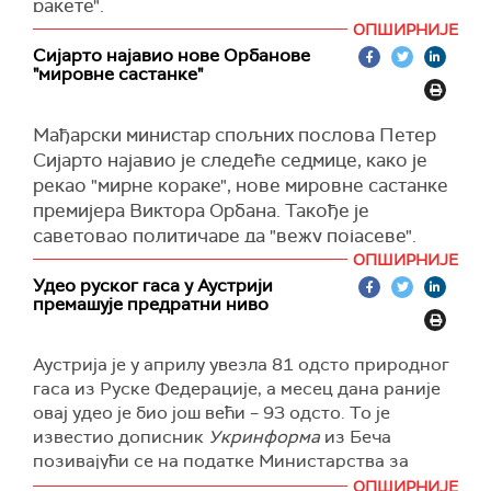
ракете".
(
Укринформ
)
ОПШИРНИЈЕ
Москва је саопштила да се напад догодио у
Сијарто најавио нове Орбанове
области црноморске луке Јужно, додајући да
"мировне састанке"
је уништена и радарска станица.
Наводе да су коришћене балистичке ракете
Мађарски министар спољних послова Петер
"искандер-м".
Сијарто најавио је следеће седмице, како је
рекао "мирне кораке", нове мировне састанке
Украјина
је раније излагала јефтине мамце
премијера Виктора Орбана. Такође је
направљене да изгледају као западни ПВО
саветовао политичаре да "вежу појасеве".
системи вредни више милиона долара, пише
ОПШИРНИЈЕ
Ројтерс
.
Прво је на
Фејсбуку
објавио поруку којом је
Удео руског гаса у Аустрији
најавио прву недељу мађарског председавања
Командант украјинског ваздухопловства
премашује предратни ниво
ЕУ.
Николај Олешчук каже
да је Русија такође
погодила авионе-мамце у ракетном нападу на
"Сада сви могу бити уверени да ће наредних
Аустрија је у априлу увезла 81 одсто природног
украјински војни аеродром у среду.
шест месеци бити мисија мира која ће коначно
гаса из Руске Федерације, а месец дана раније
донети мир у нашем региону", рекао је
"Хвала свима који помажу у квалитетним
овај удео је био још већи – 93 одсто. То је
политичар.
известио дописник
Укринформа
из Беча
авионима-мамцима и системима
позивајући се на податке Министарства за
противваздушне одбране. Непријатељ сада
"Ови нас напади не одвраћају нити срамоте
заштиту климе, животне средине, енергетике,
има мање Искандера, али ми ћемо донети
ОПШИРНИЈЕ