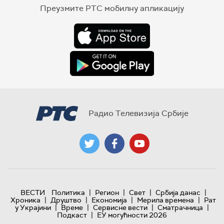
Преузмите РТС мобилну апликацију
Радио Телевизија Србије
|
|
|
|
ВЕСТИ
Политика
Регион
Свет
Србија данас
|
|
|
|
Хроника
Друштво
Економија
Мерила времена
Рат
|
|
|
|
у Украјини
Време
Сервисне вести
Сматрачница
|
Подкаст
ЕУ могућности 2026