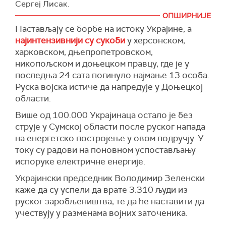
Сергеј Лисак.
претње не само континенталној Европи, већ и
(ABC NEWS)
ОПШИРНИЈЕ
Британији и глобалном светском поретку“,
"На срећу није било повређених и повређених",
Настављају се борбе на истоку Украјине, а
нагласио је Подољак.
додаје Лисак.
најинтензивнији су сукоби
у херсонском,
Према његовим речима, Британија не само да
харковском, дњепропетровском,
ће остати близак савезник Украјине, већ ће
(Укринформ)
никопољском и доњецком правцу, где је у
повећати помоћ и побољшати односе са
последња 24 сата погинуло најмање 13 особа.
нашом земљом.
Руска војска истиче да напредује у Доњецкој
области.
(Унијан)
Више од 100.000 Украјинаца остало је без
струје у Сумској области после руског напада
на енергетско постројење у овом подручју. У
току су радови на поновном успостављању
испоруке електричне енергије.
Украјински председник Володимир Зеленски
каже да су успели да врате 3.310 људи из
руског заробљеништва, те да ће наставити да
учествују у разменама војних заточеника.