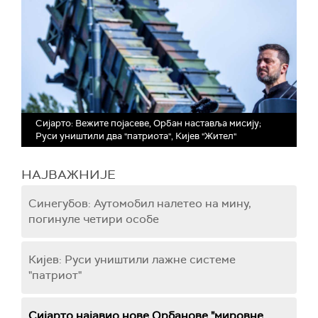
Сијарто: Вежите појасеве, Орбан наставља мисију;
Руси уништили два "патриота", Кијев "Жител"
НАЈВАЖНИЈЕ
Синегубов: Аутомобил налетео на мину,
погинуле четири особе
Кијев: Руси уништили лажне системе
"патриот"
Сијарто најавио нове Орбанове "мировне