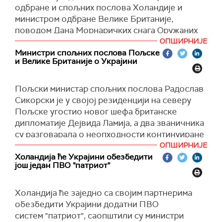
“Ова модерна опрема као и обука експерата
одбране и спољних послова Холандије и
форензике много ће помоћи у нашим
министром одбране Велике Британије,
напорима да истражимо руске ратне злочине
поводом Дана Морнаричких снага Оружаних
почињене на територији Украјине и
снага Украјине,.
ОПШИРНИЈЕ
приведемо одговорне правди”, навео је
Министри спољних послова Пољске
"Наставићемо да јачамо
Костин.
и Велике Британије о Украјини
украјинску флоту заједно са Британијом и
(Укринформ)
Холандијом. Има добрих нових детаља наше
Пољски министар спољних послова Радослав
сарадње", рекао је украјински председник
Сикорски је у својој резиденцији на северу
Володимир Зеленски.
Пољске угостио новог шефа британске
Навео је да су разговарали и о јачању ПВО,
дипломатије Дејвида Ламија, а два званичника
што је, какао каже, апсолутни приоритет и
су разговарала о неопходности континуиране
захвалио се на спремности да предузму
подршке Украјини у рату против Русије.
ОПШИРНИЈЕ
следеће кораке, посебно у вези са Ф-16.
Холандија ће Украјини обезбедити
Сикорски је најавио споразум о билатералној
још један ПВО "патриот"
Нови министар одбране Велике Британије
безбедносној сарадњи између Пољске и
Џон Џили, такође је најавио нови пакет војне
Украјине, који одражава сличне обавезе
Холандија ће заједно са својим партнерима
помоћи Украјини током посете Одеси.
Велике Британије и других земаља Г7
обезбедити Украјини додатни ПВО
Пакет укључује високо прецизне ракете
''Намеравамо да покажемо Владимиру Путину
систем "патриот", саопштили су министри
Бримстоне, муницију и артиљеријску пушку.