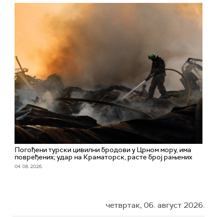
Погођени турски цивилни бродови у Црном мору, има
повређених; удар на Краматорск, расте број рањених
04. 08. 2026.
четвртак, 06. август 2026.