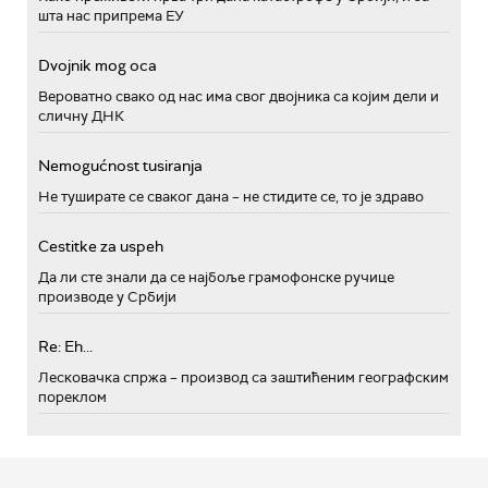
шта нас припрема ЕУ
Dvojnik mog oca
Вероватно свако од нас има свог двојника са којим дели и
сличну ДНК
Nemogućnost tusiranja
Не туширате се сваког дана – не стидите се, то је здраво
Cestitke za uspeh
Да ли сте знали да се најбоље грамофонске ручице
производе у Србији
Re: Eh...
Лесковачка спржа – производ са заштићеним географским
пореклом