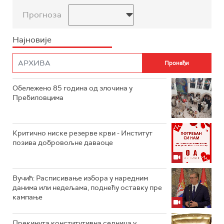
Прогноза
Најновије
Обележено 85 година од злочина у
Пребиловцима
Критично ниске резерве крви - Институт
позива добровољне даваоце
Вучић: Расписивање избора у наредним
данима или недељама, поднећу оставку пре
кампање
Прекинута конститутивна седница у