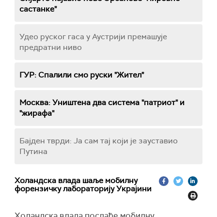
састанке"
Удео руског гаса у Аустрији премашује
предратни ниво
ГУР: Спалили смо руски "Жител"
Москва: Уништена два система "патриот" и
"жирафа"
Бајден тврди: Ја сам тај који је зауставио
Путина
Холандска влада шаље мобилну
форензичку лабораторију Украјини
Холандска влада послаће мобилну