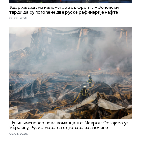
Удар хиљадама километара од фронта – Зеленски
тврди да су погођене две руске рафинерије нафте
06. 08. 2026.
Путин именовао нове команданте; Макрон: Остајемо уз
Украјину, Русија мора да одговара за злочине
05. 08. 2026.