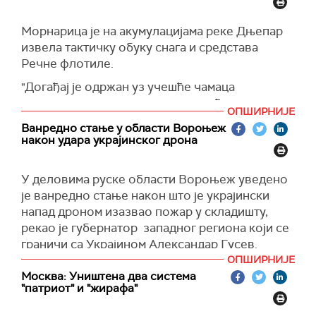
Како се наводи, у Дебаљцеву су обавештајци
Морнарица је на акумулацијама реке Дњепар
напали логистички центар у коме су руски
извела тактичку обуку снага и средстава
освајачи чували опрему за тенкове и муницију.
Речне флотиле.
"У Новолуганском је спаљена скупа руска
"Догађај је одржан уз учешће чамаца
аутоматизована станица за ометање Р-330Ж
примљених у оквиру програма међународне
Жител“, саопштили
ОПШИРНИЈЕ
техничке помоћи и у сарадњи са другим
су обавештајни званичници.
Ванредно стање у области Вороњеж
јединицама Одбрамбених снага Украјине",
након удара украјинског дрона
(Унијан)
саопштила је Морнарица.
Морнари су, како се наводи између осталог,
У деловима руске области Вороњеж уведено
проверавали карактеристике и способности
је ванредно стање након што је украјински
примљених страних чамаца за извршавање
напад дроном изазвао пожар у складишту,
задатака у условима савременог рата са
рекао је губернатор западног региона који се
Русијом.
граничи са Украјином Александар Гусев.
ОПШИРНИЈЕ
(Украјинска правда)
"Није било жртава“, рекао је Гусев додајући да
Москва: Уништена два система
се неки становници Подгоренског округа
"патриот" и "жирафа"
евакуишу.