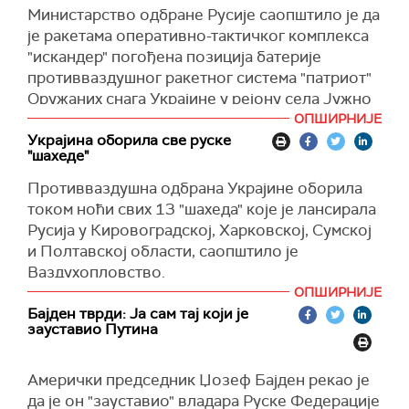
Украјински медији су пренели да су детонације
Министарство одбране Русије саопштило је да
у складишту муниције.
је ракетама оперативно-тактичког комплекса
"искандер" погођена позиција батерије
(Reuters, Украјинска правда)
противваздушног ракетног система "патриот"
Оружаних снага Украјине у рејону села Јужно
у Одеској области у Украјини и да су уништена
ОПШИРНИЈЕ
два лансера система "патриот".
Украјина оборила све руске
"шахеде"
Министарство је објавило и снимак
Противваздушна одбрана Украјине оборила
уништавања два лансера система "патриот",
током ноћи свих 13 "шахеда" које је лансирала
преноси
РИА Новости.
Русија у Кировоградској, Харковској, Сумској
Агенција наводи да је уништена и радарска
и Полтавској области, саопштило је
станица "Жирафа".
Ваздухопловство.
(РИА Новости, Танјуг)
ОПШИРНИЈЕ
(Украјинска правда)
Бајден тврди: Ја сам тај који је
зауставио Путина
Амерички председник Џозеф Бајден рекао је
да је он "зауставио" владара Руске Федерације