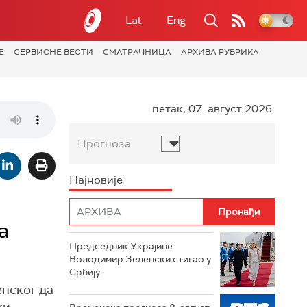
Lat
Eng
Е
СЕРВИСНЕ ВЕСТИ
СМАТРАЧНИЦА
АРХИВА РУБРИКА
петак, 07. август 2026.
Прогноза
Најновије
а
Председник Украјине
Володимир Зеленски стигао у
Србију
енског да