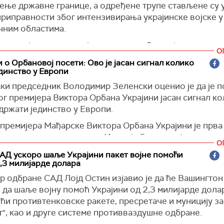
ење државне границе, а одређене трупе стављене су 
је раније изјавио да Украјина има право да користи ор
приправности због интензивирања украјинске војске у
а Британија обезбедила за гађање циљева на територи
чним областима.
)
а специјалне операције и друге извиђачке јединице су
О
ене: белоруска војска је блокирала правце могућег 
 о Орбановој посети: Ово је јасан сигнал колико
еља. Пре годину дана смо спровели обуку, испоставил
динство у Европи
о узалудно", истакао је Лукашенко на свечаном скупу
ски председник Володимир Зеленски оценио је да је п
зависности
г премијера Виктора Орбана Украјини јасан сигнал ко
га, додао је, ваздухопловне снаге и снаге ПВО и Бело
држати јединство у Европи.
у у стању високе борбене готовости.
 премијера Мађарске Виктора Орбана Украјини је прва
 системи Полонез и Искандер су доведени на позициј
дина и током целог рата. И што је битно, то је одмах н
О
линија ударајте свим врстама оружја", поручио је бел
председавања Мађарске ЕУ. Јасан сигнал колико је в
АД ускоро шаље Украјини пакет војне помоћи
апомињући да се нада да до сукоба ипак неће доћи.
у Европи да останемо уједињени у заједничким кораци
,3 милијарде долара
 Зеленски у видео обраћању.
говим речима, Белорусија је затворила јужну границу
р одбране САД Лојд Остин изјавио је да ће Вашингтон
м и западну границу са Европском унијом и прати ситу
кође захвалио Мађарској на учешћу на Самиту мира кој
 да шаље војну помоћ Украјини од 2,3 милијарде дола
"спречила било какав надзор, као што се дешавало у 
одржан у Швајцарској и подршци заједничкој деклара
ћи противтенковске ракете, пресретаче и муницију за
".
", као и друге системе противваздушне одбране.
 је навео да Украјина и Мађарска имају конкретне од