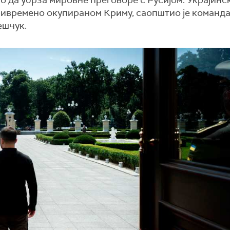
ао да убрза мировне преговоре с Русијом. Украјинс
ривремено окупираном Криму, саопштио је команд
ешчук.