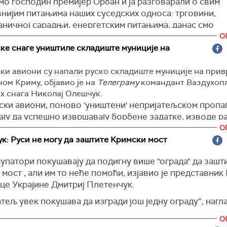
мо господин премијер Орбан и ја разговарали о свим
 своје земље на прави начин".
нијим питањима наших суседских односа: трговини,
аничној сарадњи, енергетским питањима, данас смо
али о хуманитарној сфери, свему што се тиче живота
О
крајини и Мађарска. Посебно је разговарано о отвар
ке снаге уништиле складиште муниције на
ке школе у ​​Мађарској. Хвала, Викторе“, рекао је Зеле
ки авиони су напали руско складиште муниције на при
орм)
ом Криму, објавио је на
Телеграму
командант Ваздухоп
 снага Николај Олешчук.
нски авиони, поново 'уништени' непријатељском пропа
ју да успешно извршавају борбене задатке, изводе р
е нападе на положаје окупатора и елиминишу важне 
О
у дубокој позадини непријатеља. Украјински пилоти су 
к: Руси не могу да заштите Кримски мост
азоран ударац складишту муниције на Криму", саопшти
упатори покушавају да подигну више "ограда" да зашт
.
мост , али им то неће помоћи, изјавио је представник
орм)
це Украјине Дмитриј Плетенчук.
тељ увек покушава да изгради још једну ограду“, нагла
говим речима, проблем за Русе је што не могу у потп
О