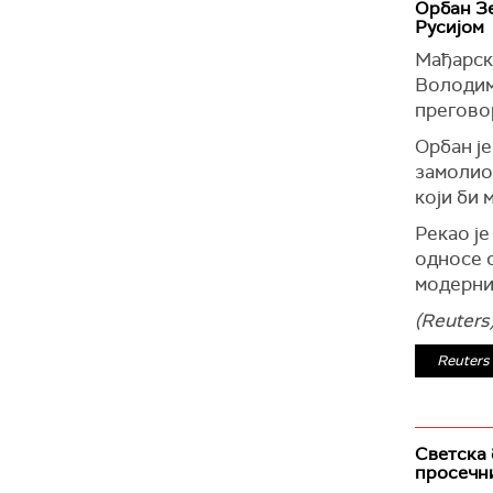
блокирај
Орбан Зе
Русијом
"Али они
Мађарск
заштићен
Володим
Плетенч
преговор
Он је ре
Орбан је
трајектн
замолио 
"Питање 
који би 
украјин
Рекао је
Истоврем
односе с
прелаз "
модерни
Према ње
(Reuters
Криму и 
Reuters
"Према т
(Унијан)
Светска 
просечн