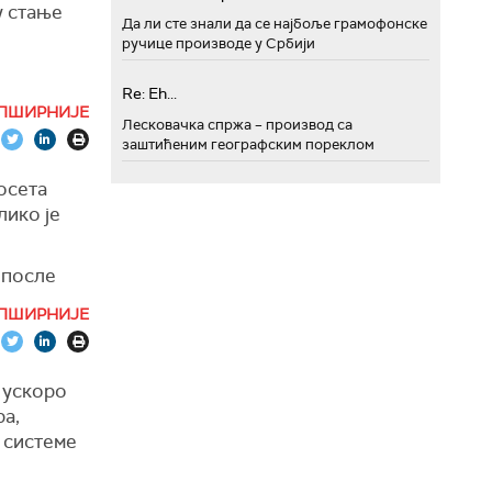
у стање
ужје које
Да ли сте знали да се најбоље грамофонске
ји Русије.
ручице производе у Србији
Re: Eh...
ПШИРНИЈЕ
кретања
Лесковачка спржа – производ са
заштићеним географским пореклом
о се да
 поводом
осета
лико је
русије и
 после
у. Без
акон
ПШИРНИЈЕ
оруски
ажно за
ма",
 са
 ускоро
ацију
и је
ра,
њеној
цији.
 системе
носе у