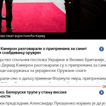
ови пакет војне помоћи Кијеву
 Камерон разговарали о припремама за самит
и снабдевању оружјем
рство спољних послова Украјине и Велике Британије
и Дејвид Камерон разговарали су о припремама за са
вци наоружања за украјинске Оружане снаге.
арали смо о даљој примени Формуле мира, припремама 
ТО-а у Вашингтону и снабдевању Украјином оружјем",
О
о: Белоруске трупе у стању високе
ности
хвалио британском колеги "на подршци, заједничким н
ћима".
и председник Александар Лукашенко изјавио је да је