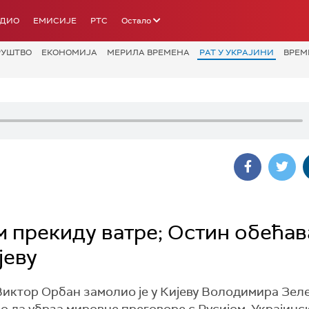
АДИО
ЕМИСИЈЕ
РТС
Остало
РУШТВО
ЕКОНОМИЈА
МЕРИЛА ВРЕМЕНА
РАТ У УКРАЈИНИ
ВРЕМ
м прекиду ватре; Остин обећав
јеву
 Виктор Орбан замолио је у Кијеву Володимира Зел