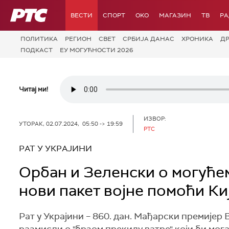
РТС
ВЕСТИ
СПОРТ
OKO
МАГАЗИН
ТВ
Р
ПОЛИТИКА
РЕГИОН
СВЕТ
СРБИЈА ДАНАС
ХРОНИКА
Д
ПОДКАСТ
ЕУ МОГУЋНОСТИ 2026
Читај ми!
ИЗВОР:
УТОРАК, 02.07.2024, 05:50 -> 19:59
РТС
РАТ У УКРАЈИНИ
Орбан и Зеленски о могуће
нови пакет војне помоћи Ки
Рат у Украјини – 860. дан. Мађарски премијер