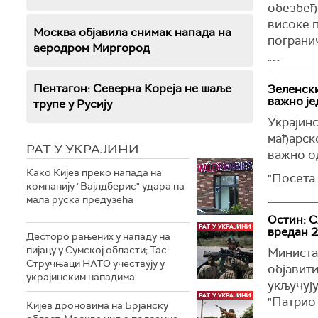
обезбеђ
Камерон 
високе 
је Велик
Москва објавила снимак напада на
пограни
аеродром Миргород
(
Reuters
"Снаге з
распоређ
Пентагон: Северна Кореја не шаље
Зеленски
непријат
важно је
трупе у Русију
није бил
Украјин
Дана не
мађарско
РАТ У УКРАЈИНИ
Поред то
важно о
Русије с
Како Кијев преко напада на
"Посета
компанију "Вајлдберис" удара на
"Ракетни
много го
мала руска предузећа
црвених 
почетка 
Остин: С
лидер, н
све нас 
вредан 2
Десторо рањених у нападу на
рекао је
Према ње
пијацу у Сумској области; Тас:
Министа
Стручњаци НАТО учествују у
Украјино
Он је та
објавити
украјинским нападима
како би 
недавно 
укључују
историји
"Патриот
Кијев дроновима на Брјанску
Зеленски