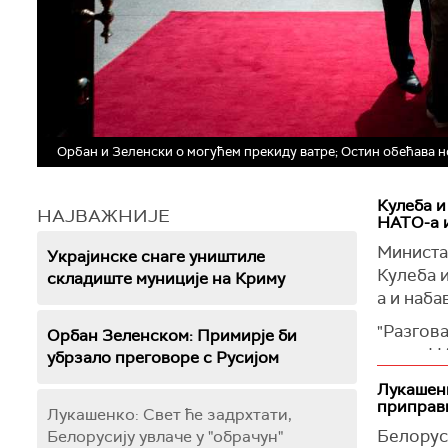
Орбан и Зеленски о могућем прекиду ватре; Остин обећава н
Кулеба и
НАЈВАЖНИЈЕ
НАТО-а 
Министа
Украјинске снаге уништиле
Кулеба 
складиште муниције на Криму
а и наба
"Разгов
Орбан Зеленском: Примирје би
самит НА
убрзало преговоре с Русијом
Кулеба.
Лукашенк
приправ
Он је за
Лукашенко: Свет ће задрхтати,
достигну
Белоруск
Белорусију увлаче у "обрачун"