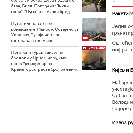
област, Москва циља подземне
Председ
различит
Ова наја
базе; Билд: Погођени "Ликви
сукобе н
Рустема 
"Догово
моли", "Пума" и немачки брод
Ракетира
потребни
предста
којима ћ
руских с
Путин именовао нове
"Гаранту
наша дос
Једна ос
команданте; Макрон: Остајемо уз
допустит
дефиниса
гранати
Украјину, Русија мора да
потребни
Зеленск
одговара за злочине
Оштећени
рекао је
(
Укринф
инфраст
Погођени турски цивилни
Он је на
бродови у Црном мору, има
(Укринф
нападе у
повређених; удар на
Краматорск, расте број рањених
Кијев и 
(
Белта
)
Мађарска
учествуј
Орбан на
Володими
Најпре ј
да посто
којима с
Извоз ру
"Дошао 