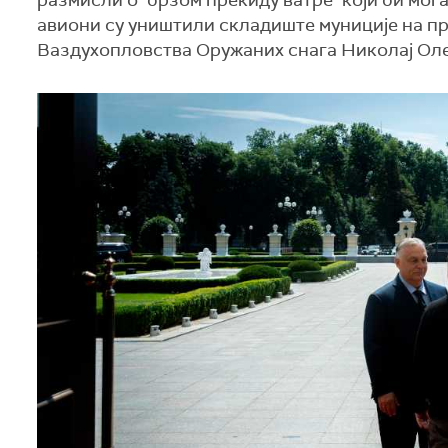
размисли о "брзом прекиду ватре" који би мог
авиони су уништили складиште муниције на п
Ваздухопловства Оружаних снага Николај Ол