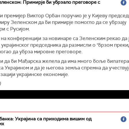
у Керчки мореуз, јер се тамо плови под страним заста
ленском: Примирје би убрзало преговоре с
 то не могу заштитити 100 одсто, јер ништа не може б
и премијер Виктор Орбан поручио је у Кијеву предсе
о 100 одсто, ако постоји жеља да се уништи“, рекао ј
иру Зеленском да би примирје помогло да се убрзају
ук.
и с Русијом.
као и да су "руски окупатори након штрајка обновили 
 на конференцији за новинаре са Зеленским рекао да 
ог прелаза Керч".
украјинског председника да размисли о "брзом преки
је колико ће то бити довољно", додао је представник
могао да убрза мировне преговоре.
ске морнарице.
 и да би Мађарска желела да има много боље билатер
ено је напоменуо да непријатељ нема много избора, ј
а Украјином и да је његова земља спремна да учествуј
преузима више од три четвртине терета".
зацији украјинске економије.
говим речима, управо она обезбеђује руску војну гр
)
на југу Украјине.
оме, ово је легитимни војни циљ", нагласио је Плетенч
банка: Украјина са приходима вишим од
их