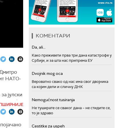
КОМЕНТАРИ
Da, ali...
Како преживети прва три дана катастрофе у
Србији, и за шта нас припрема ЕУ
 Дмитро
Dvojnik mog oca
мит НАТО-
Вероватно свако од нас има свог двојника
са којим дели и сличну ДНК
за јулски
Nemogućnost tusiranja
 рекао је
ПШИРНИЈЕ
Не туширате се сваког дана – не стидите се,
то је здраво
апорима и
 појачано
Cestitke za uspeh