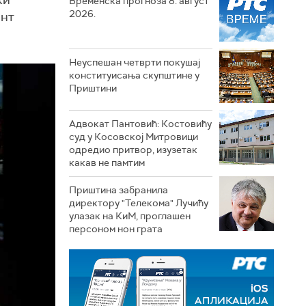
ки
Временска прогноза 8. август
2026.
ант
Неуспешан четврти покушај
конституисања скупштине у
Приштини
Адвокат Пантовић: Костовићу
суд у Косовској Митровици
одредио притвор, изузетак
какав не памтим
Приштина забранила
директору "Телекома" Лучићу
улазак на КиМ, проглашен
персоном нон грата