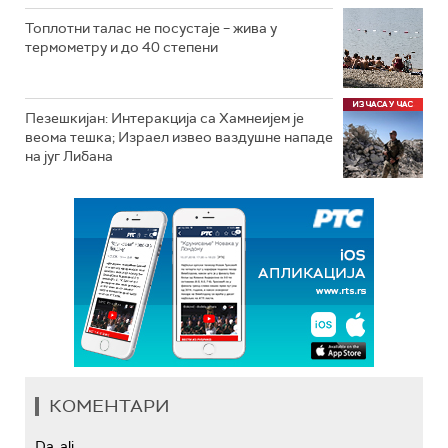
Топлотни талас не посустаје – жива у
термометру и до 40 степени
Пезешкијан: Интеракција са Хамнеијем је
веома тешка; Израел извео ваздушне нападе
на југ Либана
КОМЕНТАРИ
Da, ali...