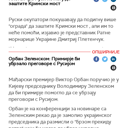
заштите Кримски мост
успешно извршавају борбене задатке, изводе
ракетне и бомбашке нападе на положаје
окупатора и елиминишу важне војне објекте у
Руски окупатори покушавају да подигну више
дубокој позадини непријатеља. Украјински
"ограда" да заштите Кримски мост , али им то
пилоти су 1. јула задали разоран ударац
неће помоћи, изјавио је представник Ратне
складишту муниције на Криму", саопштио је
морнарице Украјине Дмитриј Плетенчук.
Олешчук.
"Непријатељ увек покушава да изгради још
ОПШИРНИЈЕ
(Укринформ)
једну ограду“, нагласио је он.
Орбан Зеленском: Примирје би
убрзало преговоре с Русијом
Према његовим речима, проблем за Русе је
што не могу у потпуности да блокирају Керчки
мореуз, јер се тамо плови под страним
Мађарски премијер Виктор Орбан поручио је у
заставама.
Кијеву председнику Володимиру Зеленском
да би примирје помогло да се убрзају
"Али они то не могу заштитити 100 одсто, јер
преговори с Русијом.
ништа не може бити заштићено 100 одсто, ако
постоји жеља да се уништи“, рекао је
Орбан је на конференцији за новинаре са
Плетенчук.
Зеленским рекао да је замолио украјинског
председника да размисли о "брзом прекиду
Он је рекао и да су "руски окупатори након