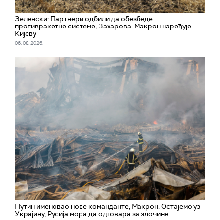
Зеленски: Партнери одбили да обезбеде
противракетне системе; Захарова: Макрон наређује
Кијеву
06. 08. 2026.
Путин именовао нове команданте; Макрон: Остајемо уз
Украјину, Русија мора да одговара за злочине