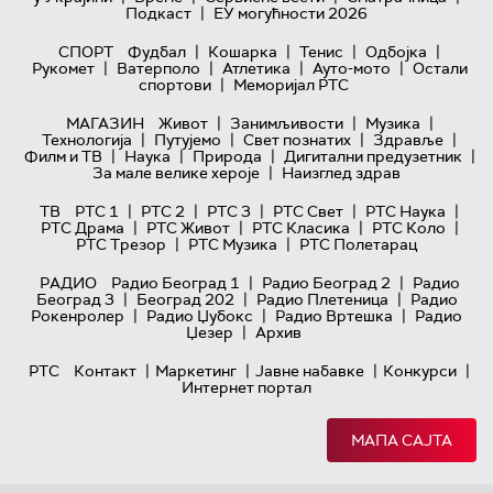
|
Подкаст
ЕУ могућности 2026
|
|
|
|
СПОРТ
Фудбал
Кошарка
Тенис
Одбојка
|
|
|
|
Рукомет
Ватерполо
Атлетика
Ауто-мото
Остали
|
спортови
Меморијал РТС
|
|
|
МАГАЗИН
Живот
Занимљивости
Музика
|
|
|
|
Технологијa
Путујемо
Свет познатих
Здравље
|
|
|
|
Филм и ТВ
Наука
Природа
Дигитални предузетник
|
За мале велике хероје
Наизглед здрав
|
|
|
|
|
ТВ
РТС 1
РТС 2
РТС 3
РТС Свет
РТС Наука
|
|
|
|
РТС Драма
РТС Живот
РТС Класика
РТС Коло
|
|
РТС Трезор
РТС Музика
РТС Полетарац
|
|
РАДИО
Радио Београд 1
Радио Београд 2
Радио
|
|
|
Београд 3
Београд 202
Радио Плетеница
Радио
|
|
|
Рокенролер
Радио Џубокс
Радио Вртешка
Радио
|
Џезер
Архив
|
|
|
|
РТС
Контакт
Маркетинг
Јавне набавке
Конкурси
Интернет портал
МАПА САЈТА