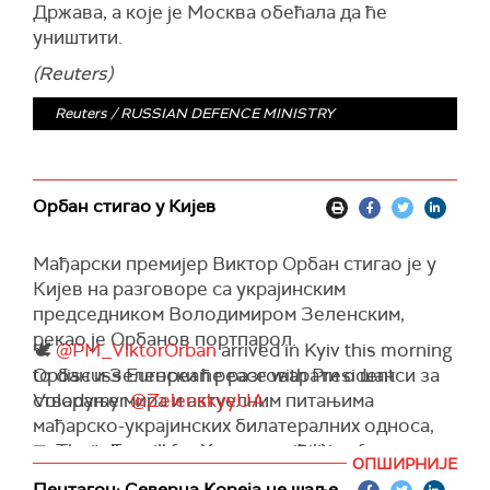
Држава, а које је Москва обећала да ће
уништити.
(Reuters)
Reuters / RUSSIAN DEFENCE MINISTRY
Орбан стигао у Кијев
Мађарски премијер Виктор Орбан стигао је у
Кијев на разговоре са украјинским
председником Володимиром Зеленским,
рекао је Орбанов портпарол.
🕊️
@PM_ViktorOrban
arrived in Kyiv this morning
Орбан и Зеленски ће разговарати о шанси за
to discuss European peace with President
стварање мира и актуелним питањима
Volodymyr
@ZelenskyyUA
.
мађарско-украјинских билатералних односа,
рекао је Берталан Хаваси за
🤝 The talks will focus on possibilities for
Ројтерс.
ОПШИРНИЈЕ
achieving peace, as well as current issues in
Информацију је објавио на друштвеној мрежи
Пентагон: Северна Кореја не шаље