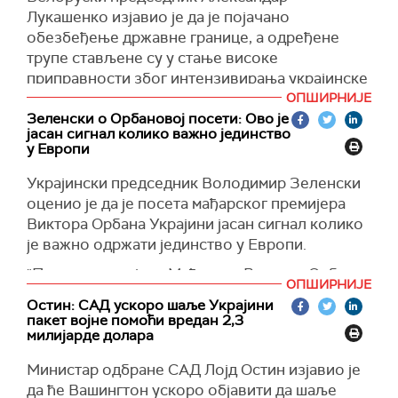
Он је захвалио британском колеги "на
Лукашенко изјавио је да је појачано
подршци, заједничким напорима и
обезбеђење државне границе, а одређене
достигнућима".
трупе стављене су у стање високе
приправности због интензивирања украјинске
Камерон је раније изјавио да Украјина има
војске у пограничним областима.
ОПШИРНИЈЕ
право да користи оружје које је Велика
Зеленски о Орбановој посети: Ово је
Британија обезбедила за гађање циљева на
"Снаге за специјалне операције и друге
јасан сигнал колико важно јединство
територији Русије.
извиђачке јединице су распоређене:
у Европи
белоруска војска је блокирала правце могућег
(
Reuters
)
Украјински председник Володимир Зеленски
кретања непријатеља. Пре годину дана смо
оценио је да је посета мађарског премијера
спровели обуку, испоставило се да није било
Виктора Орбана Украјини јасан сигнал колико
узалудно", истакао је Лукашенко на свечаном
је важно одржати јединство у Европи.
скупу поводом Дана независности
"Посета премијера Мађарске Виктора Орбана
Поред тога, додао је, ваздухопловне снаге и
ОПШИРНИЈЕ
Украјини је прва после много година и током
снаге ПВО и Белорусије и Русије су у стању
Остин: САД ускоро шаље Украјини
целог рата. И што је битно, то је одмах након
високе борбене готовости.
пакет војне помоћи вредан 2,3
почетка председавања Мађарске ЕУ. Јасан
милијарде долара
"Ракетни системи Полонез и Искандер су
сигнал колико је важно за све нас у Европи да
Министар одбране САД Лојд Остин изјавио је
доведени на позицију. Без црвених линија
останемо уједињени у заједничким корацима",
да ће Вашингтон ускоро објавити да шаље
ударајте свим врстама оружја", поручио је
рекао је Зеленски у видео обраћању.