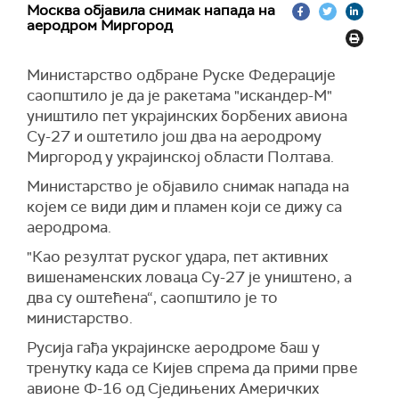
отпор државе.
Москва објавила снимак напада на
аеродром Миргород
Она је из безбедносних разлога одбила да
Лукашенко је такође замолио Володина да
прецизира колико ће авиона бити у првој
пренесе лепе жеље руском председнику
партији и када ће стићи у Украјину.
Министарство одбране Руске Федерације
Владимиру Путину и рекао да планира да се с
саопштило је да је ракетама "искандер-М"
њим састане у блиској будућности.
(Интерфакс)
уништило пет украјинских борбених авиона
(Известия)
Су-27 и оштетило још два на аеродрому
Миргород у украјинској области Полтава.
Министарство је објавило снимак напада на
којем се види дим и пламен који се дижу са
аеродрома.
"Као резултат руског удара, пет активних
вишенаменских ловаца Су-27 је уништено, а
два су оштећена“, саопштило је то
министарство.
Русија гађа украјинске аеродроме баш у
тренутку када се Кијев спрема да прими прве
авионе Ф-16 од Сједињених Америчких