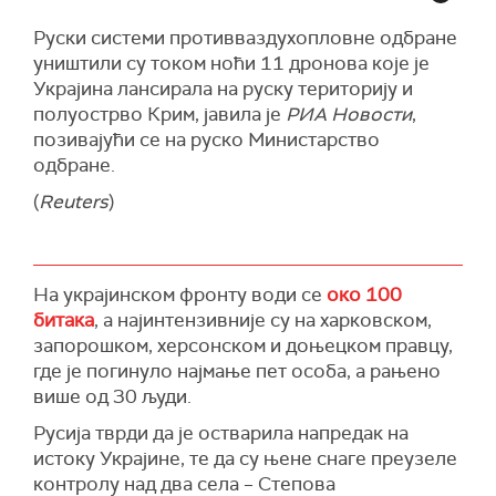
различиту војну подршку Русији.
Володимиром Зеленским.
Руски системи противваздухопловне одбране
С тим у вези, из Института за проучавање рата
Орбан ће посетити Украјину први пут од
уништили су током ноћи 11 дронова које је
(ИСВ) напомињу да још нису видели извештаје
почетка инвазије у пуном обиму.
Украјина лансирала на руску територију и
који би на то указивали. Међутим, војни
полуострво Крим, јавила је
РИА Новости
,
Како преноси
Гардијан
, саветник шефа
аналитичари сугеришу да би директна
позивајући се на руско Министарство
Канцеларије председника Украјине Михаило
инжењерска подршка ДНРК могла да
одбране.
Подољак одбио је да коментарише могућу
допринесе руским напорима да прошири војну
посету, али је други извор у Кијеву потврдио
(
Reuters
)
инфраструктуру и одбрамбена утврђења на
планове
окупираној територији Украјине.
"Орбан ће бити овде осим, ако не дође до
(Укринформ)
промена у последњем тренутку“, рекао је тај
На украјинском фронту води се
око 100
извор.
битака
, а најинтензивније су на харковском,
Такође, Извор у Будимпешти рекао је да су
запорошком, херсонском и доњецком правцу,
преговори у вези са посетом били дуги.
где је погинуло најмање пет особа, а рањено
Главна тема ће наводно бити питање права
више од 30 људи.
мађарског говорног подручја у Украјини, која
Русија тврди да је остварила напредак на
живи на крајњем западу Украјине у близини
истоку Украјине, те да су њене снаге преузеле
границе између две земље.
контролу над два села – Степова