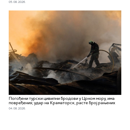
05. 08. 2026.
Погођени турски цивилни бродови у Црном мору, има
повређених; удар на Краматорск, расте број рањених
04. 08. 2026.