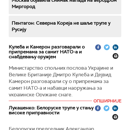
Москва објавила снимак напада на аеродром
Миргород
Пентагон: Северна Кореја не шаље трупе у
Русију
Кулеба и Камерон разговарали о
припремама за самит НАТО-а и
снабдевању оружјем
Министарство спољних послова Украјине и
Велике Британије Дмитро Кулеба и Дејвид
Камерон разговарали су о припремама за
самит НАТО-а и набавци наоружања за
украјинске Оружане снаге.
ОПШИРНИЈЕ
"Разговарали смо о даљој примени Формуле
Лукашенко: Белоруске трупе у стању
мира, припремама за јулски самит НАТО-а у
високе приправности
Вашингтону и снабдевању Украјином оружјем",
рекао је Кулеба.
Белоруски председник Александар