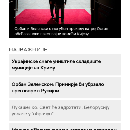
Орбан и Зеленски о могућем прекиду ватре; Остин
обећава нови пакет војне помоћи Кијеву
НАЈВАЖНИЈЕ
Украјинске снаге уништиле складиште
муниције на Криму
Орбан Зеленском: Примирје би убрзало
преговоре с Русијом
Лукашенко: Свет ће задрхтати, Белорусију
увлаче у "обрачун"