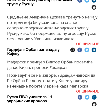
Hungarian-Ukrainian bilateral relations.
трупе у Русију
Икс
и портпарол мађарске владе Золтан
pic.twitter.com/YjX7vdeGbF
Ковач.
— Zoltan Kovacs (@zoltanspox)
July 2, 2024
Сједињене Америчке Државе тренутно немају
Посета Орбана, отвореног критичара западне
потврду која би указивала на слање
војне помоћи Украјини, долази дан након што
севернокорејских инжењеријских трупа у
је Мађарска преузела ротирајуће
Русију како би подржале војну агресију Руске
председавање Савету Европске уније.
Федерације у Украјини, изјавила је
(Reuters)
на брифингу за новинаре заменица
ОПШИРНИЈЕ
портпарола Министарства одбране САД
Гардијан: Орбан изненада у
Кијеву
Сабрина Синг.
Мађарски премијер Виктор Орбан посетиће
"Немам шта да кажем о томе", рекла је
данас Кијев, преноси
Гардијан.
представница министарства одбране
одговарајући на питање да ли Пентагон види
Позивајући се на изворе,
Гардијан
наводи да
знаке да је Северна Кореја послала своје
ће Орбан ће допутовати у Кијев у оквиру
трупе у Русију да подржи њен рат у Украјини.
изненадне посете у време када Мађарска
преузима ротирајуће председавање ЕУ.
ОПШИРНИЈЕ
Истовремено, Сингова је нагласила да су САД
Руска ПВО уништила 11
свесне позиције режима у Пјонгјангу, који
Очекује се да ће се проруски политичар
украјинских дронова
подржава војну агресију Кремља и пружа
састати са украјинским председником