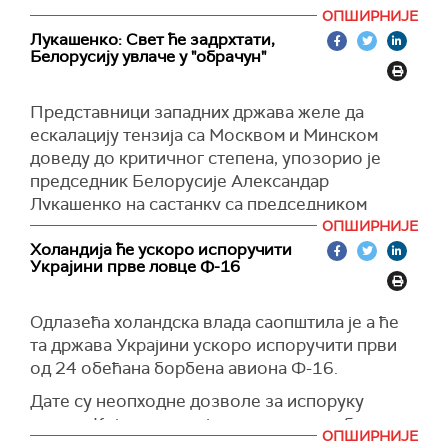
Напомиње се да је 2022. године Украјина
ОПШИРНИЈЕ
имала приход по глави становника од 4.270
Лукашенко: Свет ће задрхтати,
Белорусију увлаче у "обрачун"
долара, а следеће већ 5.070 долара.
(Укринформ)
Представници западних држава желе да
ескалацију тензија са Москвом и Минском
доведу до критичног степена, упозорио је
председник Белорусије Александар
Лукашенко на састанку са председником
Државне думе Вјачеславом Володином.
ОПШИРНИЈЕ
Холандија ће ускоро испоручити
"Они једноставно једва чекају да нас увуку у
Украјини прве ловце Ф-16
обрачун. Доведите ескалацију до те мере да
ће цео свет задрхтати. Ситуација је веома
Одлазећа холандска влада саопштила је а ће
озбиљна и ни под којим околностима не смемо
та држава Украјини ускоро испоручити први
да се опуштамо“, рекао је Лукашенко, а
од 24 обећана борбена авиона Ф-16.
преноси агенција
Белта.
Дате су неопходне дозволе за испоруку
Указао је да Запад чини све да „раздвоји”
авиона Кијеву, рекла је министарка одбране
снаге Белорусије дуж границе и онемогући
ОПШИРНИЈЕ
Каиса Олонгрен у писму парламенту.