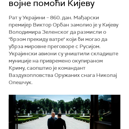
војне помоћи Кијеву
Рат у Украјини – 860. дан. Мађарски
премијер Виктор Орбан замолио је у Кијеву
Володимира Зеленског да размисли о
"брзом прекиду ватре" који би могао да
убрза мировне преговоре с Русијом.
Украјински авиони су уништили складиште
муниције на привремено окупираном
Криму, саопштио је командант
Ваздухопловства Оружаних снага Николај
Олешчук.