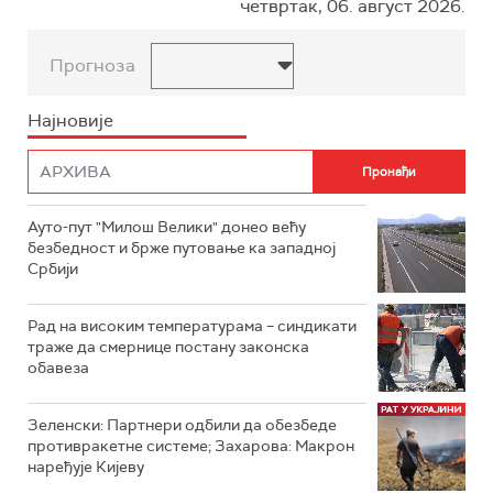
четвртак, 06. август 2026.
Прогноза
Најновије
Ауто-пут "Милош Велики" донео већу
безбедност и брже путовање ка западној
Србији
Рад на високим температурама – синдикати
траже да смернице постану законска
обавеза
Зеленски: Партнери одбили да обезбеде
противракетне системе; Захарова: Макрон
наређује Кијеву