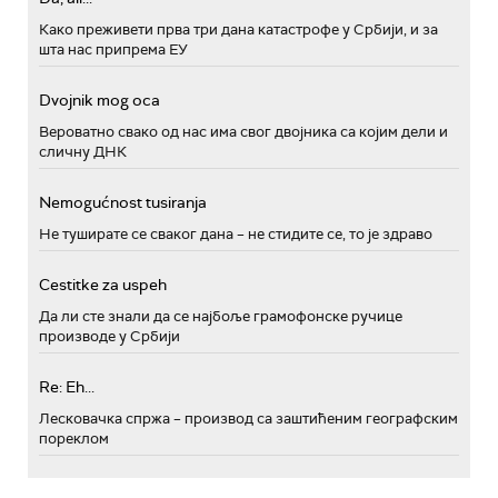
Како преживети прва три дана катастрофе у Србији, и за
шта нас припрема ЕУ
Dvojnik mog oca
Вероватно свако од нас има свог двојника са којим дели и
сличну ДНК
Nemogućnost tusiranja
Не туширате се сваког дана – не стидите се, то је здраво
Cestitke za uspeh
Да ли сте знали да се најбоље грамофонске ручице
производе у Србији
Re: Eh...
Лесковачка спржа – производ са заштићеним географским
пореклом