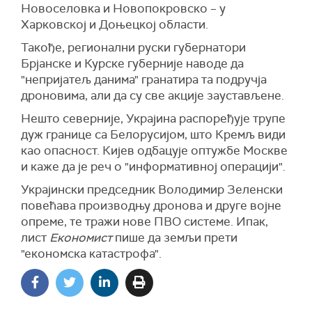
"Претпоставка састанка је била да се реши
Новоселовка и Новопокровско – у
питање права држављанства. Последњих
Харковској и Доњецкој области.
недеља је постигнут договор. Они ће то моћи
Такође, регионални руски губернатори
да прогласе успешним", рекао је извор.
Брјанске и Курске губерније наводе да
(Guardian)
"непријатељ данима" гранaтира та подручја
дроновима, али да су све акције заустављене.
Нешто северније, Украјина распоређује трупе
дуж границе са Белорусијом, што Кремљ види
као опасност. Кијев одбацује оптужбе Москве
и каже да је реч о "информативној операцији".
Украјински председник Володимир Зеленски
повећава производњу дронова и друге војне
опреме, те тражи нове ПВО системе. Ипак,
лист
Економист
пише да земљи прети
"економска катастрофа".