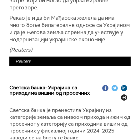
ватре" који би могао да убрза мировне
штрајка обновили рад трајектног прелаза
преговоре.
Керч".
Рекао је и да би Мађарска желела да има
"Питање је колико ће то бити довољно", додао
много боље билатералне односе са Украјином
је представник украјинске морнарице.
и да је његова земља спремна да учествује у
Истовремено је напоменуо да непријатељ
модернизацији украјинске економије.
нема много избора, јер овај прелаз "преузима
(Reuters)
више од три четвртине терета".
Према његовим речима, управо она
Reuters
обезбеђује руску војну групу на Криму и на
југу Украјине.
"Према томе, ово је легитимни војни циљ",
Светска банка: Украјина са
нагласио је Плетенчук.
приходима вишим од просечних
(Унијан)
Светска банка је преместила Украјину из
категорије земаља са нивоом прихода нижим од
просечног у категорију са приходима вишим од
просечних у фискалној години 2024–2025,
наводи се на блогу те банке.