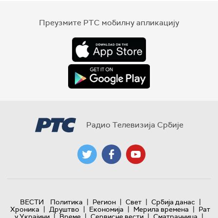
Преузмите РТС мобилну апликацију
Радио Телевизија Србије
|
|
|
|
ВЕСТИ
Политика
Регион
Свет
Србија данас
|
|
|
|
Хроника
Друштво
Економија
Мерила времена
Рат
|
|
|
|
у Украјини
Време
Сервисне вести
Сматрачница