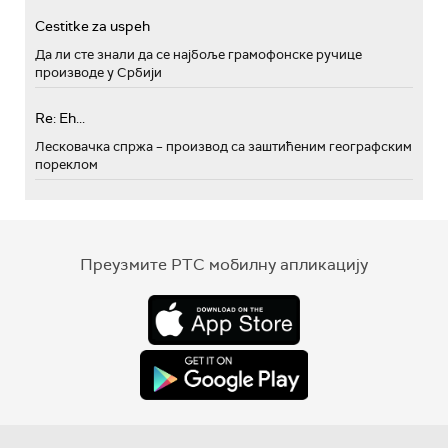
Cestitke za uspeh
Да ли сте знали да се најбоље грамофонске ручице
производе у Србији
Re: Eh...
Лесковачка спржа – производ са заштићеним географским
пореклом
Преузмите РТС мобилну апликацију