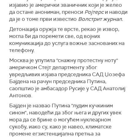
изјавио је амерички званичник који је желео
да остане анониман, преноси
Ројтерс
и наводи
да је о томе први известио
Волстрит журнал.
Детонација оружја те врсте, рекао је извор,
могла би да поремети све, од војних
комуникација до услуга вожње заснованих на
телефону.
Москва је упутила ''снажну протестну ноту''
америчком Стејт департменту због
увредљивих изјава председника САД Џозефа
Бајдена на рачун председника Путина,
саопштио је амбасадор Русије у САД Анатолиј
Антонов.
Бајден је назвао Путина "лудим кучкиним
сином", наводећи да због њега и других увек
мора да се брине о могућем нуклеарном
сукобу, иако су, како је навео, климатске
промене егзистенцијална претња за