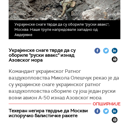
Украјинске снаге тврде да су обориле "руски авакс";
Москва: Наше трупе напредовале западно од
Авдејевке
Украјинске снаге тврде да су
обориле "руски авакс" изнад
Азовског мора
Kомандант украјинског Ратног
ваздухопловства Микола Олешчук рекао је да
су украјинске снаге украјинског ратног
ваздухопловства обориле су још један руски
војни авион А-50 изнад Азовског мора.
ОПШИРНИЈЕ
Украјинска војна обавештајна агенција
Техеран негира тврдње да Москви
потврдила је да је летелица оборена као
испоручио балистичке ракете
резултат заједничке операције са ратним
ваздухопловним снагама, преноси
Kијев