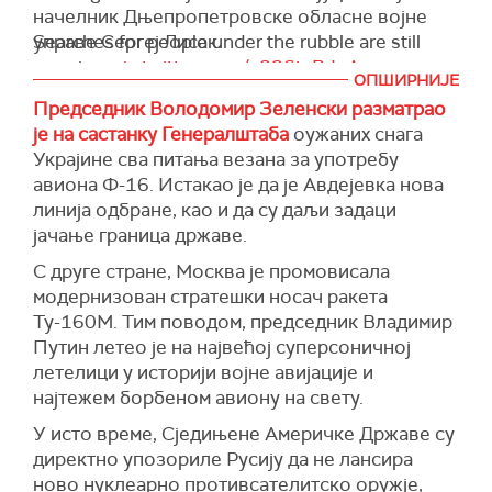
начелник Дњепропетровске обласне војне
беспилотних летелица и ограничења на извоз
управе Сергеј Лисак.
Searches for people under the rubble are still
робе "која посебно доприносе унапређењу
ongoing.
pic.twitter.com/c826tcBJeA
руских индустријских капацитета, као што су
(
Униан
)
ОПШИРНИЈЕ
електрични трансформатори".
— NEXTA (@nexta_tv)
February 23, 2024
Председник Володомир Зеленски разматрао
Велика Британија је одлуком додата на листу
је на састанку Генералштаба
оужаних снага
земаља партнера које примењују сет
Украјине сва питања везана за употребу
рестриктивних мера на увоз гвожђа и челика
авиона Ф-16. Истакао је да је Авдејевка нова
из Русије, као и сет мера контроле увоза које
линија одбране, као и да су даљи задаци
су суштински еквивалентне мерама ЕУ.
јачање граница државе.
(
Танјуг
)
С друге стране, Москва је промовисала
модернизован стратешки носач ракета
Ту-160М. Тим поводом, председник Владимир
Путин летео је на највећој суперсоничној
летелици у историји војне авијације и
најтежем борбеном авиону на свету.
У исто време, Сједињене Aмеричке Државе су
директно упозориле Русију да не лансира
ново нуклеарно противсателитско оружје,