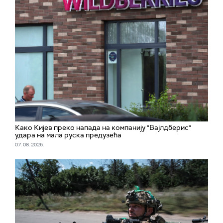
Како Кијев преко напада на компанију "Вајлдберис"
удара на мала руска предузећа
07. 08. 2026.