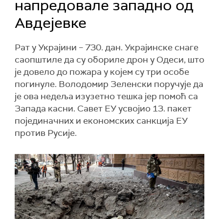
напредовале западно од
Авдејевке
Рат у Украјини – 730. дан. Украјинске снаге
саопштиле да су обориле дрон у Одеси, што
је довело до пожара у којем су три особе
погинуле. Володомир Зеленски поручује да
је ова недеља изузетно тешка јер помоћ са
Запада касни. Савет ЕУ усвојио 13. пакет
појединачних и економских санкција ЕУ
против Русије.