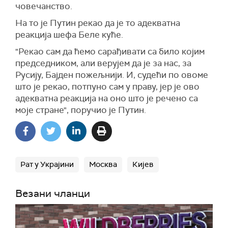
човечанство.
На то је Путин рекао да је то адекватна
реакција шефа Беле куће.
"Рекао сам да ћемо сарађивати са било којим
председником, али верујем да је за нас, за
Русију, Бајден пожељнији. И, судећи по овоме
што је рекао, потпуно сам у праву, јер је ово
адекватна реакција на оно што је речено са
моје стране", поручио је Путин.
Рат у Украјини
Москва
Кијев
Везани чланци