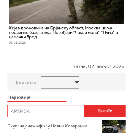
Кијев дроновима на Брјанску област, Москва циља
подземне базе; Билд: Погођени "Ликви моли", "Пума" и
немачки брод
06. 08. 2026.
петак, 07. август 2026.
Прогноза
Најновије
Скуп "најснажнијих" у Новим Козарцима