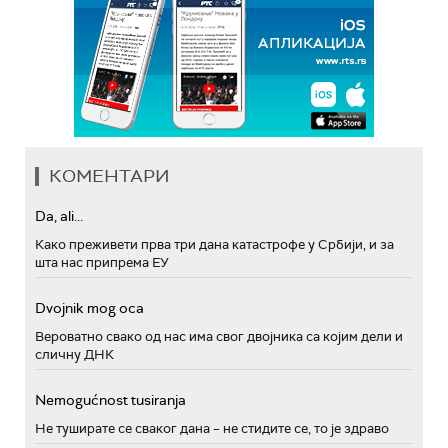
КОМЕНТАРИ
Da, ali...
Како преживети прва три дана катастрофе у Србији, и за
шта нас припрема ЕУ
Dvojnik mog oca
Вероватно свако од нас има свог двојника са којим дели и
сличну ДНК
Nemogućnost tusiranja
Не туширате се сваког дана – не стидите се, то је здраво