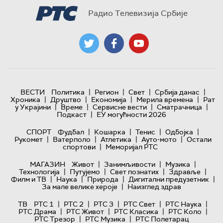
Радио Телевизија Србије
|
|
|
|
ВЕСТИ
Политика
Регион
Свет
Србија данас
|
|
|
|
Хроника
Друштво
Економија
Мерила времена
Рат
|
|
|
|
у Украјини
Време
Сервисне вести
Сматрачница
|
Подкаст
ЕУ могућности 2026
|
|
|
|
СПОРТ
Фудбал
Кошарка
Тенис
Одбојка
|
|
|
|
Рукомет
Ватерполо
Атлетика
Ауто-мото
Остали
|
спортови
Меморијал РТС
|
|
|
МАГАЗИН
Живот
Занимљивости
Музика
|
|
|
|
Технологијa
Путујемо
Свет познатих
Здравље
|
|
|
|
Филм и ТВ
Наука
Природа
Дигитални предузетник
|
За мале велике хероје
Наизглед здрав
|
|
|
|
|
ТВ
РТС 1
РТС 2
РТС 3
РТС Свет
РТС Наука
|
|
|
|
РТС Драма
РТС Живот
РТС Класика
РТС Коло
|
|
РТС Трезор
РТС Музика
РТС Полетарац