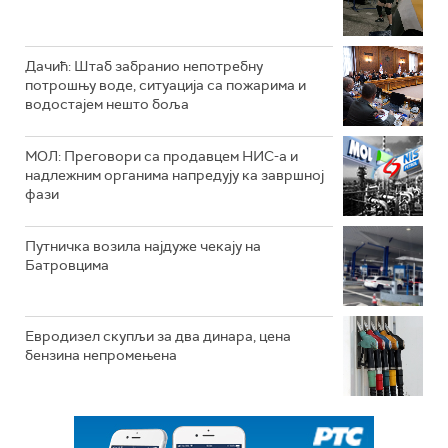
Дачић: Штаб забранио непотребну
потрошњу воде, ситуација са пожарима и
водостајем нешто боља
МОЛ: Преговори са продавцем НИС-а и
надлежним органима напредују ка завршној
фази
Путничка возила најдуже чекају на
Батровцима
Евродизел скупљи за два динара, цена
бензина непромењена