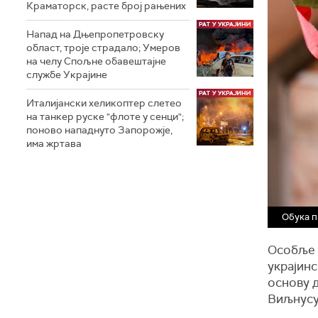
Краматорск, расте број рањених
Напад на Дњепропетровску
област, троје страдалo; Умеров
на челу Спољне обавештајне
службе Украјине
Италијански хеликоптер слетео
на танкер руске "флоте у сенци";
поново нападнуто Запорожје,
има жртава
Обука п
Особље 
украјинс
основу 
Виљнусу