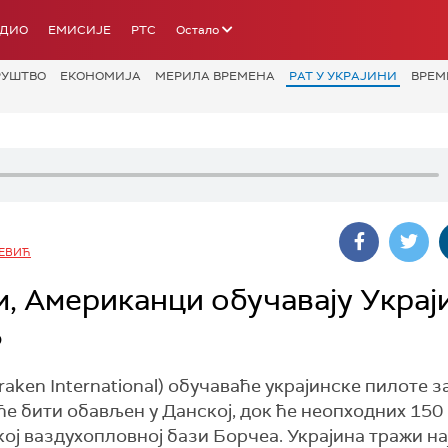
АДИО
ЕМИСИЈЕ
РТС
Остало
РУШТВО
ЕКОНОМИЈА
МЕРИЛА ВРЕМЕНА
РАТ У УКРАЈИНИ
ВРЕМ
ЕВИЋ
м, Американци обучавају Украј
6
ken International) обучаваће украјинске пилоте з
ће бити обављен у Данској, док ће неопходних 150
кој ваздухопловној бази Борчеа. Украјина тражи н