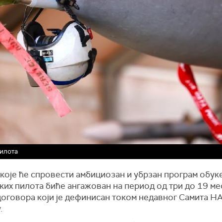
илота
које ће спровести амбициозан и убрзан програм обук
ких пилота биће ангажован на период од три до 19 ме
договора који је дефинисан током недавног Самита Н
.