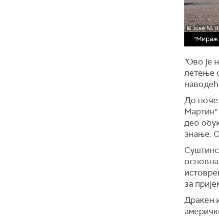
"Мираж 
"Ово је 
летење с
наводећи
До поче
Мартин" 
део обук
знање. О
Суштинск
основна 
истовре
за прије
Дракен и
америчке