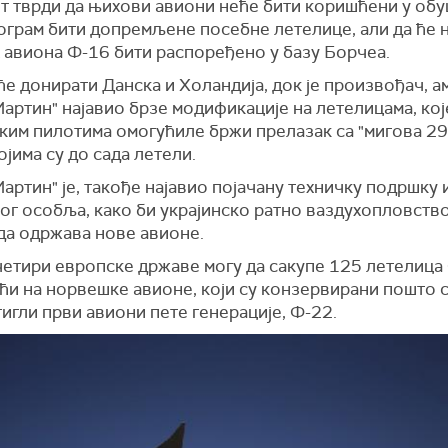
т тврди да њихови авиони неће бити коришћени у обуц
рограм бити допремљене посебне летелице, али да ће
 авиона Ф-16 бити распоређено у базу Борчеа.
е донирати Данска и Холандија, док је произвођач, 
артин" најавио брзе модификације на летелицама, кој
ким пилотима омогућиле бржи прелазак са "мигова 29"
којима су до сада летели.
артин" је, такође најавио појачану техничку подршку 
ог особља, како би украјинско ратно ваздухопловств
да одржава нове авионе.
четири европске државе могу да сакупе 125 летелица 
ћи на норвешке авионе, који су конзервирани пошто с
игли први авиони пете генерације, Ф-22.