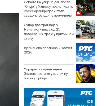
Сећање на убијене дан после
"Олује" у Уздољу, посланица на
комеморацији прочитала
сведочење једине преживеле
Судар два трамваја у
Немачкој – више од 25
повређених, троје у критичном
стању
Временска прогноза 7. август
2026.
Украјински председник
Зеленски стиже у званичну
посету Србији