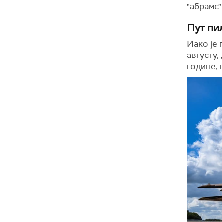
"абрамс"
Пут пи
Иако је
августу,
године, 