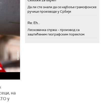
Cestitke za uspeh
Да ли сте знали да се најбоље грамофонске
ручице производе у Србији
Re: Eh...
Лесковачка спржа – производ са
заштићеним географским пореклом
е
сеци, на
АТО у