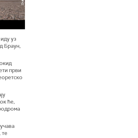
 иду уз
д Браун,
Локид
ети први
теоретско
ју
ок ће,
еродрома
бучава
 те