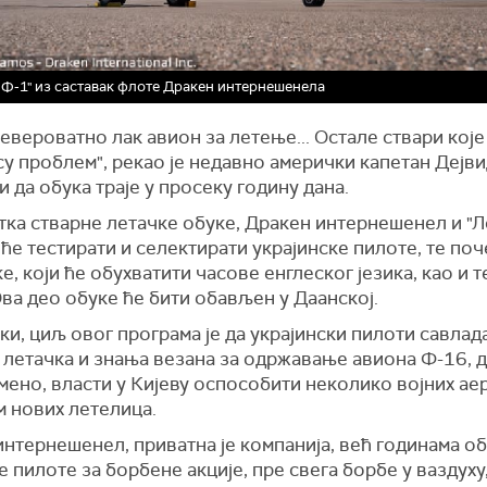
Ф-1" из саставак флоте Дракен интернешенела
невероватно лак авион за летење... Остале ствари које
у проблем", рекао је недавно амерички капетан Дејви
 да обука траје у просеку годину дана.
тка стварне летачке обуке, Дракен интернешенел и "
ће тестирати и селектирати украјинске пилоте, те поч
е, који ће обухватити часове енглеског језика, као и 
ва део обуке ће бити обављен у Даанској.
и, циљ овог програма је да украјински пилоти савлада
летачка и знања везана за одржавање авиона Ф-16, д
мено, власти у Кијеву оспособити неколико војних а
м нових летелица.
нтернешенел, приватна је компанија, већ годинама о
 пилоте за борбене акције, пре свега борбе у ваздуху,