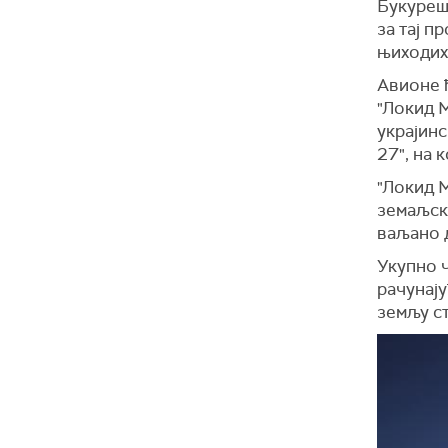
Букуреш
за тај п
њиходих
Авионе ћ
"Локид М
украјинс
27", на 
"Локид М
земаљск
ваљано 
Укупно 
рачунају
земљу ст