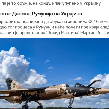
, па је то оружје, на концу, ипак упућено у Украјину.
лота: Данска, Румунија па Украјина
 првобитно планирано да обука на авионима Ф-16 почн
 део тог процеса у Румунији неће почети пре краја сле
најавио је представник "Локид Мартина" Мартин Реј П