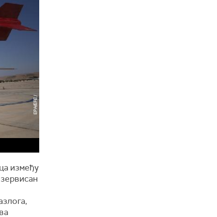
аца између
езервисан
азлога,
ва