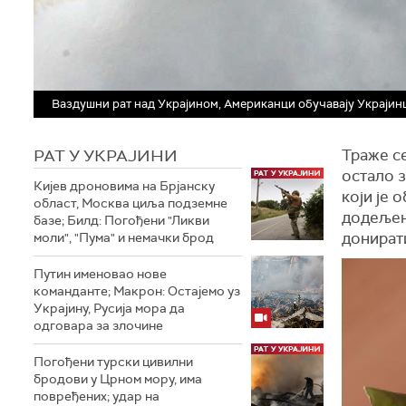
Ваздушни рат над Украјином, Американци обучавају Украјин
РАТ У УКРАЈИНИ
Траже се
остало з
Кијев дроновима на Брјанску
који је 
област, Москва циља подземне
додељен 
базе; Билд: Погођени "Ликви
донират
моли", "Пума" и немачки брод
Путин именовао нове
команданте; Макрон: Остајемо уз
Украјину, Русија мора да
одговара за злочине
Погођени турски цивилни
бродови у Црном мору, има
повређених; удар на