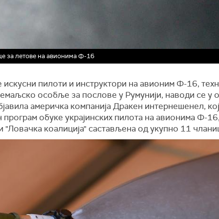
це за летове на авионима Ф-16
 искусни пилоти и инструктори на авионим Ф-16, тех
емаљско особље за послове у Румунији, наводи се у 
објавила америчка компанија Дракен интернешенел, којо
програм обуке украјинских пилота на авионима Ф-16,
и "Ловачка коалиција" састављена од укупно 11 члан