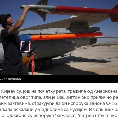
чког особља
 Кијеву су, још на почетку рата, тражиле од Американ
летелица овог типа, али је Вашингтон био прилично р
им захтевима, страхујући да би испорука авиона Ф-16
љала ескалацију у односима са Русијом. Из сличних р
о, одлагане су испоруке "химарса", "патриота" и тенко