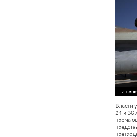
И техни
Власти у
24 и 36 
према ов
представ
претходн