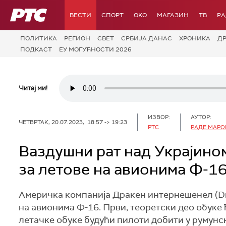
РТС
ВЕСТИ
СПОРТ
OKO
МАГАЗИН
ТВ
Р
ПОЛИТИКА
РЕГИОН
СВЕТ
СРБИЈА ДАНАС
ХРОНИКА
Д
ПОДКАСТ
ЕУ МОГУЋНОСТИ 2026
Читај ми!
ИЗВОР:
АУТОР:
ЧЕТВРТАК, 20.07.2023, 18:57 -> 19:23
РТС
РАДЕ МАРО
Ваздушни рат над Украјино
за летове на авионима Ф-1
Америчка компанија Дракен интернешенел (Dra
на авионима Ф-16. Први, теоретски део обуке 
летачке обуке будући пилоти добити у румунс