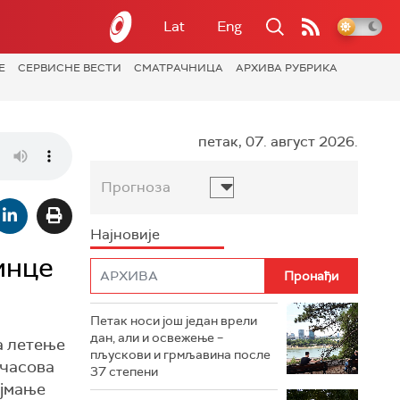
Lat
Eng
Е
СЕРВИСНЕ ВЕСТИ
СМАТРАЧНИЦА
АРХИВА РУБРИКА
петак, 07. август 2026.
Прогноза
Најновије
инце
Петак носи још један врели
дан, али и освежење –
а летење
пљускови и грмљавина после
 часова
37 степени
ајмање