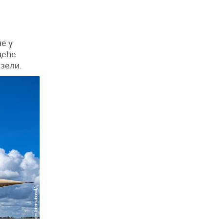
е у
деће
изели.