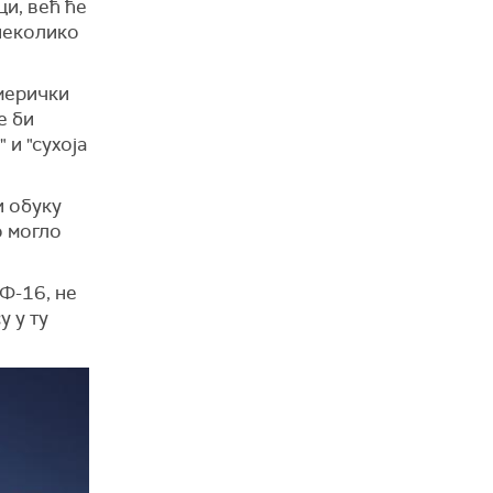
и, већ ће
 неколико
амерички
е би
 и "сухоја
и обуку
о могло
Ф-16, не
у у ту