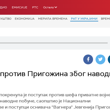
АДИО
ЕМИСИЈЕ
РТС
Остало
РУШТВО
ЕКОНОМИЈА
МЕРИЛА ВРЕМЕНА
РАТ У УКРАЈИНИ
ВРЕМ
к против Пригожина због навод
покренула је поступак против шефа приватне војн
 наводне побуне, саопштио је Национални
ве и поступци оснивача “Вагнера“ Јевгенија Приго