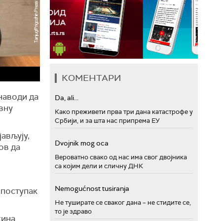
КОМЕНТАРИ
наводи да
Da, ali...
вну
Како преживети прва три дана катастрофе у
Србији, и за шта нас припрема ЕУ
ављују,
Dvojnik mog oca
ов да
Вероватно свако од нас има свог двојника
са којим дели и сличну ДНК
Nemogućnost tusiranja
 поступак
Не туширате се сваког дана – не стидите се,
то је здраво
жина