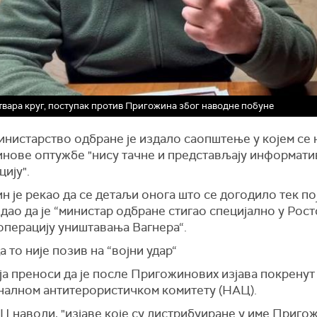
вара круг, поступак против Пригожина због наводне побуне
инистарство одбране је издало саопштење у којем се 
нове оптужбе "нису тачне и представљају информати
ију".
 је рекао да се детаљи онога што се догодило тек пој
одао да је “министар одбране стигао специјално у Рост
операцију уништавања Вагнера“.
а то није позив на “војни удар“
ја преноси да је после Пригожинових изјава покренут
налном антитерористичком комитету (НАЦ).
 наводи, "изјаве које су дистрибуиране у име Приго