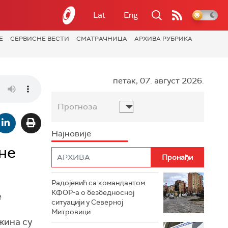
Lat
Eng
Е
СЕРВИСНЕ ВЕСТИ
СМАТРАЧНИЦА
АРХИВА РУБРИКА
петак, 07. август 2026.
Прогноза
Најновије
не
Радојевић са командантом
КФОР-а о безбедносној
е
ситуацији у Северној
Митровици
жина су