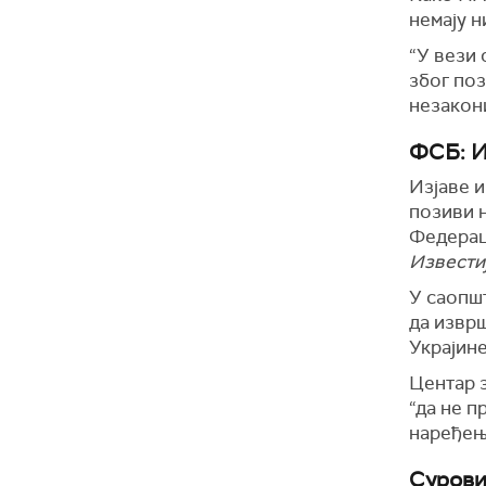
немају н
“У вези 
због поз
незакон
ФСБ: И
Изјаве и
позиви н
Федераци
Извести
У саопш
да изврш
Украјине
Центар з
“да не п
наређењ
Сурови