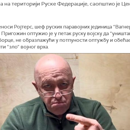
а на територији Руске Федерације, саопштио је Це
носи Ројтерс, шеф руских паравојних јединица “Вагне
 Пригожин оптужио је у петак руску војску да “уништа
борце, не образлажући у потпуности оптужбу и обећао
ти “зло“ војног врха.