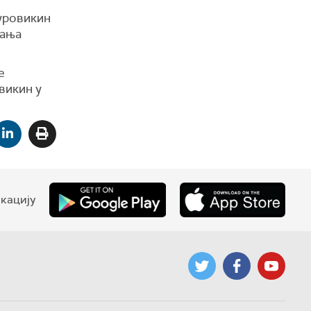
Суровикин
љања
е
викин у
кацију