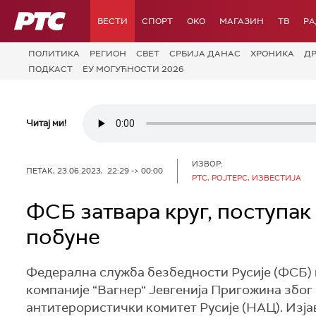
РТС
ВЕСТИ
СПОРТ
OKO
МАГАЗИН
ТВ
Р
ПОЛИТИКА
РЕГИОН
СВЕТ
СРБИЈА ДАНАС
ХРОНИКА
Д
ПОДКАСТ
ЕУ МОГУЋНОСТИ 2026
Читај ми!
ИЗВОР:
ПЕТАК, 23.06.2023, 22:29 -> 00:00
РТС, РОЈТЕРС, ИЗВЕСТИЈА
ФСБ затвара круг, поступа
побуне
Федерална служба безбедности Русије (ФСБ) 
компаније “Вагнер“ Јевгенија Пригожина због
антитерористички комитет Русије (НАЦ). Изја