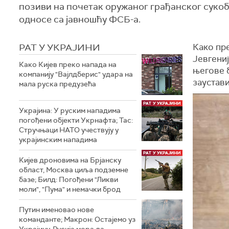
позиви на почетак оружаног грађанског сукоб
односе са јавношћу ФСБ-а.
РАТ У УКРАЈИНИ
Како пре
Јевгениј
Како Кијев преко напада на
његове 
компанију "Вајлдберис" удара на
заустави
мала руска предузећа
Украјина: У руским нападима
погођени објекти Укрнафта; Тас:
Стручњаци НАТО учествују у
украјинским нападима
Кијев дроновима на Брјанску
област, Москва циља подземне
базе; Билд: Погођени "Ликви
моли", "Пума" и немачки брод
Путин именовао нове
команданте; Макрон: Остајемо уз