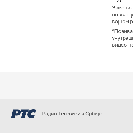
Заменик 
позвао ј
војном р
“Позива
унутрашњ
видео п
Радио Телевизија Србије