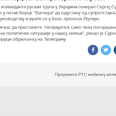
команданта руских трупа у Украјини генерал Сергеј 
е у петак борце “Вагнера“ да одустану од супротстав
уководству и врате се у базе, преноси
Ројтерс
.
м вас да престанете. Непријатељ само чека погоршањ
е политичке ситуације у нашој земљи“, рекао је Суро
оруци објављеној на
Телеграму
.
Преузмите РТС мобилну апли