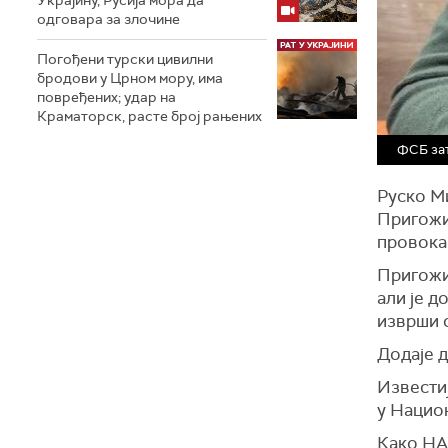
Украјину, Русија мора да
одговара за злочине
Погођени турски цивилни
бродови у Црном мору, има
повређених; удар на
Краматорск, расте број рањених
ФСБ зат
Руско М
Пригожи
провокац
Пригожин
али је д
изврши 
Додаје д
Извести
у Нацио
Како НАЦ