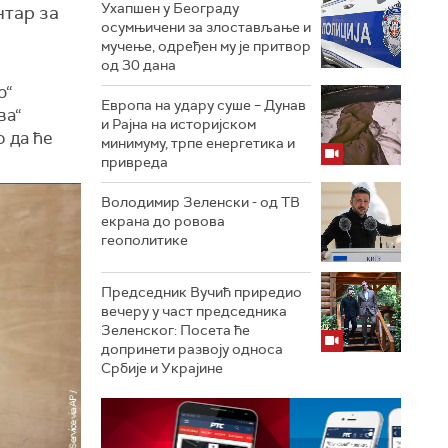
Ухапшен у Београду
нтар за
осумњичени за злостављање и
мучење, одређен му је притвор
од 30 дана
р“
Европа на удару суше – Дунав
ва“
и Рајна на историјском
 да ће
минимуму, трпе енергетика и
привреда
Володимир Зеленски - од ТВ
екрана до ровова
геополитике
Председник Вучић приредио
вечеру у част председника
Зеленског: Посета ће
допринети развоју односа
Србије и Украјине