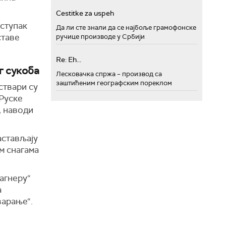
Cestitke za uspeh
оступак
Да ли сте знали да се најбоље грамофонске
ставе
ручице производе у Србији
Re: Eh...
г сукоба
Лесковачка спржа – производ са
заштићеним географским пореклом
ствари су
 Руске
, наводи
астављају
м снагама
агнеру“
а
варање“.