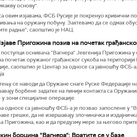
икакву основу".
са овим изјавама, ФСБ Русије је покренуо кривични п
ивања на оружану побуну. Захтевамо да се одмах обу
ите радње“, саопштио је НАЦ.
зјаве Пригожина позив на почетак грађанско
 поступци оснивача “Вагнера“ Јевгенија Пригожина у 
а почетак оружаног грађанског сукоба на територији
је, саопштио је Центар за односе са јавношћу ФСБ-а
ја
.
тењу се наводи да Оружане снаге Руске Федерације н
авају борбене задатке на линији контакта са Оружани
 у зони специјалне операције.
а односе са јавношћу ФСБ-а је позвао запослене у “В
раве грешке, да не извршавају злочиначка и издајничк
а Пригожина, као и да предузму мере за његово прит
кин борцима “Вагнера“: Вратите се у базе