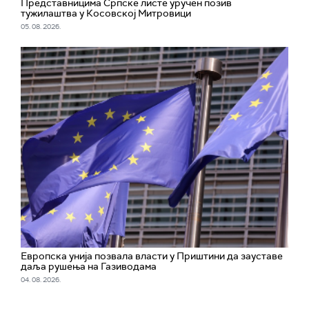
Представницима Српске листе уручен позив
тужилаштва у Косовској Митровици
05. 08. 2026.
Европска унија позвала власти у Приштини да зауставе
даља рушења на Газиводама
04. 08. 2026.