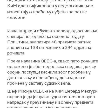
КиМ идентификовала у седмогодишњем
извештају о праћењу суђења за ратне
злочине.
Извештај, који обухвата период од оснивања
специјалног одељења основног суда у
Приштини, анализира 48 предмета ратних
злочина са 138 оптужених и 394 одржана
рочишта.
Према налазима ОЕБС-а, свако пето рочиште
одложено је због недоласка сведока, док су
бројни поступци каснили због проблема у
достављању и превођењу доказа, као и
промена у саставу судских већа.
Шеф Мисије ОЕБС-а на КиМ Џерард Мекгурк
оценио је да је правосудни систем остварио
напредак у преузимању и вођењу предмета
ратних злочина, али је упозорио да