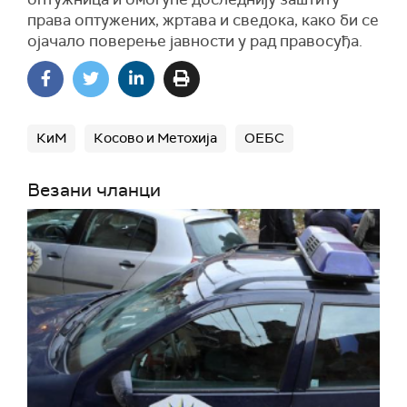
права оптужених, жртава и сведока, како би се
ојачало поверење јавности у рад правосуђа.
КиМ
Косово и Метохија
ОЕБС
Везани чланци