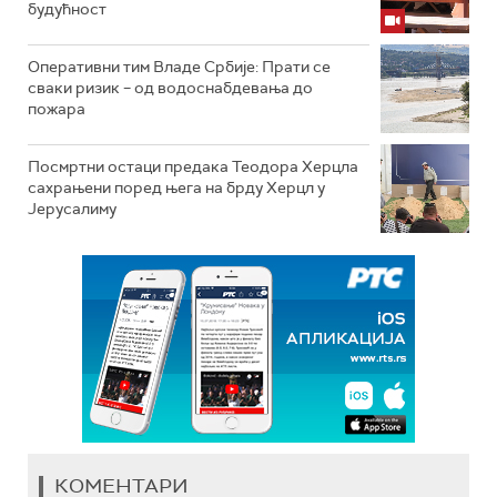
будућност
Оперативни тим Владе Србије: Прати се
сваки ризик – од водоснабдевања до
пожара
Посмртни остаци предака Теодора Херцла
сахрањени поред њега на брду Херцл у
Јерусалиму
КОМЕНТАРИ