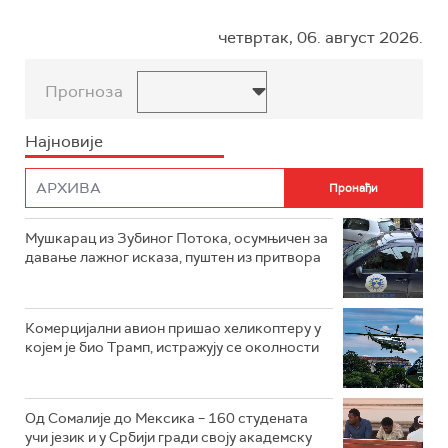
четвртак, 06. август 2026.
Прогноза
Најновије
Мушкарац из Зубиног Потока, осумњичен за
давање лажног исказа, пуштен из притвора
Комерцијални авион пришао хеликоптеру у
којем је био Трамп, истражују се околности
Од Сомалије до Мексика – 160 студената
учи језик и у Србији гради своју академску