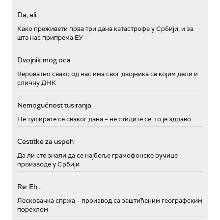
Da, ali...
Како преживети прва три дана катастрофе у Србији, и за
шта нас припрема ЕУ
Dvojnik mog oca
Вероватно свако од нас има свог двојника са којим дели и
сличну ДНК
Nemogućnost tusiranja
Не туширате се сваког дана – не стидите се, то је здраво
Cestitke za uspeh
Да ли сте знали да се најбоље грамофонске ручице
производе у Србији
Re: Eh...
Лесковачка спржа – производ са заштићеним географским
пореклом