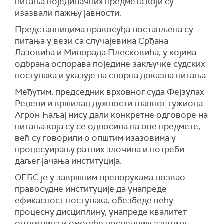
питања појединачних предмета који су
изазвали пажњу јавности.
Представницима правосуђа постављена су
питања у вези са случајевима Срђана
Лазовића и Милорада Плесковића, у којима
одбрана оспорава поједине закључке судских
поступака и указује на спорна доказна питања.
Међутим, председник врховног суда Фејзулах
Реџепи и вршилац дужности главног тужиоца
Агрон Ћаљај нису дали конкретне одговоре на
питања која су се односила на ове предмете,
већ су говорили о општим изазовима у
процесуирању ратних злочина и потреби
даљег јачања институција.
ОЕБС је у завршним препорукама позвао
правосудне институције да унапреде
ефикасност поступака, обезбеде већу
процесну дисциплину, унапреде квалитет
оптужница и омогуће доследнију заштиту