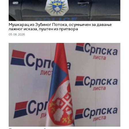
Мушкарац из Зубиног Потока, осумњичен за давање
лажног исказа, пуштен из притвора
05. 08. 2026.