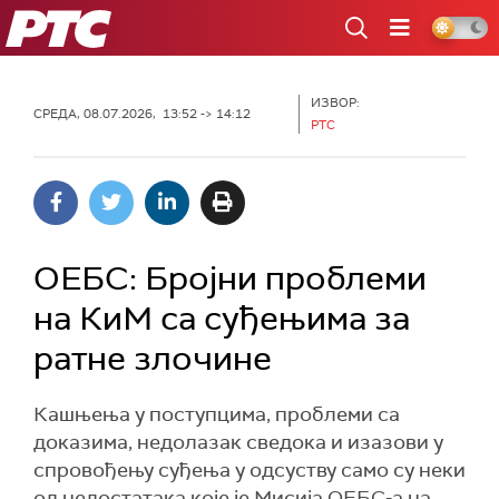
РТС
ИЗВОР:
СРЕДА, 08.07.2026, 13:52 -> 14:12
РТС
ОЕБС: Бројни проблеми
на КиМ са суђењима за
ратне злочине
Кашњења у поступцима, проблеми са
доказима, недолазак сведока и изазови у
спровођењу суђења у одсуству само су неки
од недостатака које је Мисија ОЕБС-а на