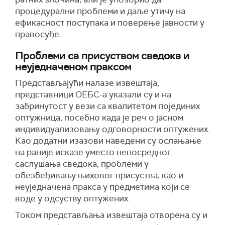
процедурални проблеми и даље утичу на
ефикасност поступака и поверење јавности у
правосуђе.
Проблеми са присуством сведока и
неуједначеном праксом
Представљајући налазе извештаја,
представници ОЕБС-а указали су и на
забринутост у вези са квалитетом појединих
оптужница, посебно када је реч о јасном
индивидуализовању одговорности оптужених.
Као додатни изазови наведени су ослањање
на раније исказе уместо непосредног
саслушања сведока, проблеми у
обезбеђивању њиховог присуства, као и
неуједначена пракса у предметима који се
воде у одсуству оптужених.
Током представљања извештаја отворена су и