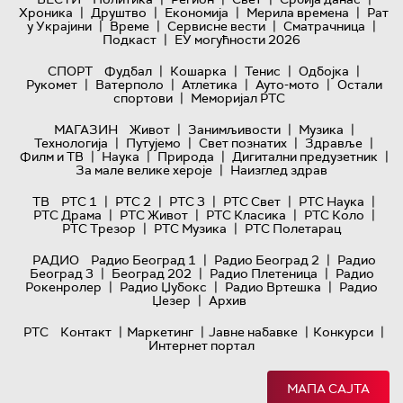
|
|
|
|
Хроника
Друштво
Економија
Мерила времена
Рат
|
|
|
|
у Украјини
Време
Сервисне вести
Сматрачница
|
Подкаст
ЕУ могућности 2026
|
|
|
|
СПОРТ
Фудбал
Кошарка
Тенис
Одбојка
|
|
|
|
Рукомет
Ватерполо
Атлетика
Ауто-мото
Остали
|
спортови
Меморијал РТС
|
|
|
МАГАЗИН
Живот
Занимљивости
Музика
|
|
|
|
Технологијa
Путујемо
Свет познатих
Здравље
|
|
|
|
Филм и ТВ
Наука
Природа
Дигитални предузетник
|
За мале велике хероје
Наизглед здрав
|
|
|
|
|
ТВ
РТС 1
РТС 2
РТС 3
РТС Свет
РТС Наука
|
|
|
|
РТС Драма
РТС Живот
РТС Класика
РТС Коло
|
|
РТС Трезор
РТС Музика
РТС Полетарац
|
|
РАДИО
Радио Београд 1
Радио Београд 2
Радио
|
|
|
Београд 3
Београд 202
Радио Плетеница
Радио
|
|
|
Рокенролер
Радио Џубокс
Радио Вртешка
Радио
|
Џезер
Архив
|
|
|
|
РТС
Контакт
Маркетинг
Јавне набавке
Конкурси
Интернет портал
МАПА САЈТА